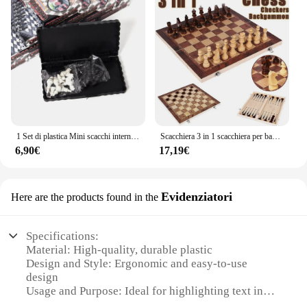
1 Set di plastica Mini scacchi internazionali pieghevole scacchiera magnetica gioco da tavolo portatile casa all'aperto giocattoli per bambini leggeri
Scacchiera 3 in 1 scacchiera per bambini pieghevole scacchiera in legno scacchiera in legno Set di scacchi internazionali per gioco da tavolo di scacchi
6,90€
17,19€
Evidenziatori
Here are the products found in the
Specifications:
Material: High-quality, durable plastic
Design and Style: Ergonomic and easy-to-use
design
Usage and Purpose: Ideal for highlighting text in
various documents