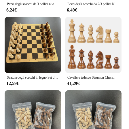
Pezzi degli scacchi da 3 pollici nuovi pezzi avanzati in legno massello Set 32 pezzi gioco di intrattenimento Puzzle da tavolo
Pezzi degli scacchi da 2/3 pollici Nuovo set avanzato di pezzi in legno massello Gioco di intrattenimento puzzle da tavolo da 32 pezzi
6,24€
6,49€
Scatola degli scacchi in legno Set di pezzi di scacchi da 2.5 pollici 32 pezzi gioco di Puzzle portatile da tavolo per l'intrattenimento
Cavaliere tedesco Staunton Chessmen 34 pezzi di scacchi pesanti Set Backgammon Indoor Entertainment Kids Puzzle Game regalo di compleanno
12,59€
41,29€