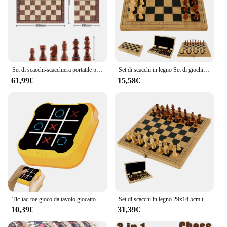
Set di scacchi-scacchiera portatile pieghevole magnetica in legno massello-giochi educativi per studenti e bambini-regalo di natale
Set di scacchi in legno Set di giochi da tavolo per scacchi pieghevoli Set di scacchi da viaggio portatile Dama Set di scacchi per principianti Giocattolo educativo per bambini
61,99€
15,58€
Tic-tac-toe gioco da tavolo giocattoli elettronici per bambini scacchiera giochi da tavolo scacchi gioco da tavolo Set di scacchi portatile per adulti bambini
Set di scacchi in legno 29x14.5cm tavolo da gioco pieghevole Backgammon dama giochi di viaggio per bambini adulti regalo gioco di famiglia scacchiera
10,39€
31,39€