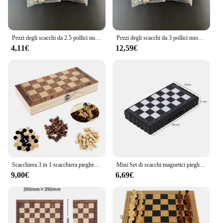
Pezzi degli scacchi da 2.5 pollici nuovi pezzi avanzati in legno massello Set 32 pezzi gioco di intrattenimento Puzzle da tavolo
Pezzi degli scacchi da 3 pollici nuovi pezzi avanzati in legno massello Set 32 pezzi gioco di intrattenimento Puzzle da tavolo
4,11€
12,59€
Scacchiera 3 in 1 scacchiera pieghevole Set di scacchiere in legno Set di scacchi squisiti Set di scacchi e dama
Mini Set di scacchi magnetici pieghevole scacchiera in plastica magnetica gioco da tavolo portatile giocattolo per bambini portatile all'aperto
9,00€
6,69€