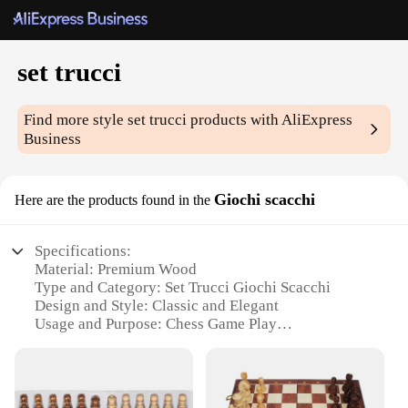
set trucci
Find more style
set trucci
products with AliExpress
Business
Giochi scacchi
Here are the products found in the
Specifications:
Material: Premium Wood
Type and Category: Set Trucci Giochi Scacchi
Design and Style: Classic and Elegant
Usage and Purpose: Chess Game Play
Performance and Property: Durable and Smooth
Movement
Parts and Accessories: Includes Chess Pieces and
Board