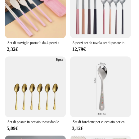
Set di stoviglie portatili da 4 pezzi stoviglie in paglia di grano posate rimovibili stoviglie da viaggio Set di stoviglie da Picnic Set di posate da campeggio
8 pezzi set da tavola set di posate in acciaio inossidabile cucchiai coreani bacchette set da pranzo utensili da cucina set di posate cucchiaio set di posate
2,32€
12,79€
Set di posate in acciaio inossidabile 4/6/16/24 pezzi coltello occidentale per uso domestico, forchetta e cucchiaio adatto per hotel, ristoranti e matrimoni
Set di forchette per cucchiaio per cartoni animati economici posate per bambini da viaggio stoviglie da campeggio gelato paletta da Dessert stoviglie in acciaio inossidabile
5,09€
3,12€