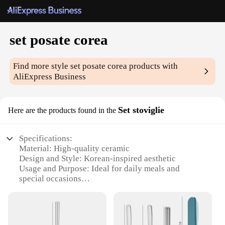
set posate corea
Find more style
set posate corea
products with
AliExpress Business
Set stoviglie
Here are the products found in the
Specifications:
Material: High-quality ceramic
Design and Style: Korean-inspired aesthetic
Usage and Purpose: Ideal for daily meals and
special occasions
Typical Adaptive Scenario: Suitable for various
dining settings, from casual to formal
Shape or Size or Weight or Quantity: Set includes
multiple pieces for a complete table setting