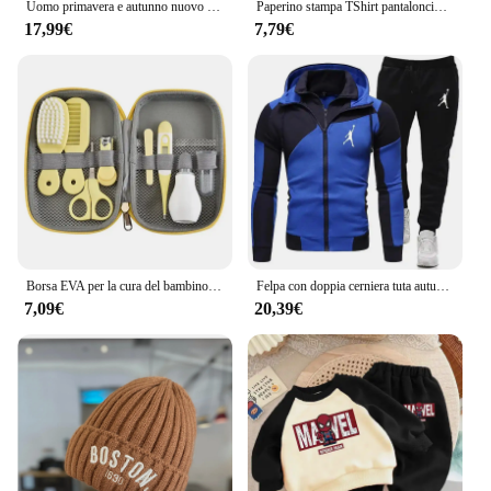
Uomo primavera e autunno nuovo marchio di lusso abbigliamento sportivo Casual Set da 2 pezzi + pantaloni lunghi tendenza moda Versatile felpa con cappuccio da uomo
Paperino stampa TShirt pantaloncini Casual abiti sportivi bambini Cartoon girocollo Tees 2 pezzi Set neonati maschi manica corta top + pantaloncini
17,99€
7,79€
Borsa EVA per la cura del bambino Set da otto pezzi Set di forbici per unghie per aspiratore nasale per bambini Set di cartoni animati Borsa per la cura delle forniture per la pulizia quotidiana
Felpa con doppia cerniera tuta autunno due pezzi Set di pezzi per uomo tute sportive novità in felpe con cappuccio Set di pantaloni con Zip
7,09€
20,39€