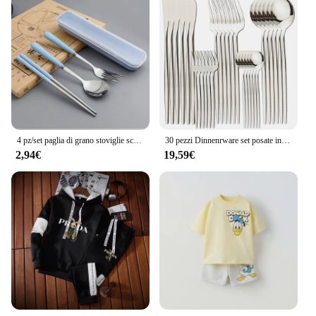
4 pz/set paglia di grano stoviglie scatola cucchiaio forchetta bacchette posate stoviglie bambini adulti viaggio accessori da cucina portatili
30 pezzi Dinnenrware set posate in acciaio inossidabile oro coltello forchetta cucchiaio stoviglie posate da cucina specchio cena servizio a domicilio
2,94€
19,59€