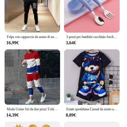
Felpe con cappuccio da uomo di nuovo stile Set di moda Felpe con cappuccio con strass + pantaloni Abbigliamento sportivo invernale maschile Tuta di lusso in due pezzi
3 pezzi per bambini cucchiaio forchette scatola per bambini in acciaio inossidabile posate per bambini utensili portatili per l'alimentazione del bambino cucchiai per bambini set di stoviglie per bambini
16,99€
3,64€
Moda Uomo Set da due pezzi T-shirt stampate grafiche e pantaloni slim Abiti da uomo 2023 Primavera Autunno Abbigliamento Casual Streetwear
Estate quotidiana Casual da uomo a maniche corte sport all'aria aperta pantaloni da spiaggia da uomo moda orso stampa t-shirt e pantaloncini da uomo 2 pezzi Set
14,39€
8,89€