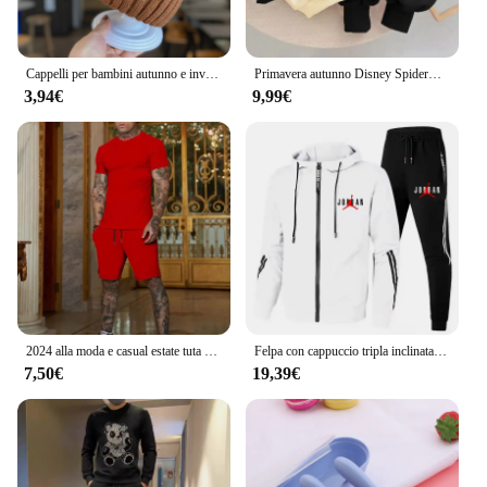
Cappelli per bambini autunno e inverno cappello di lana lavorato a maglia ragazzi caldo cappello di protezione per le orecchie antivento ragazze set berretto berretto per bambini berretto
Primavera autunno Disney Spiderman stampa felpa Set per bambini Pullover + Swetpant 2 pezzi bambini tuta ragazzi vestiti sportivi Set
3,94€
9,99€
2024 alla moda e casual estate tuta sportiva all'aperto da uomo traspirante t-shirt pantaloncini casual e alla moda in due pezzi
Felpa con cappuccio tripla inclinata felpe con cappuccio e pantaloni stampati di marca di lusso Set abbigliamento Fitness maschile di marca tute sportive con cerniera da uomo
7,50€
19,39€