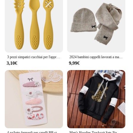
3 pezzi simpatici cucchiai per l'apprendimento del bambino Set di utensili Set di cucchiai per l'alimentazione del neonato paletta per bambini posate per lo svezzamento Tablewar per bambini
2024 bambini cappelli lavorati a maglia sciarpe set coreano carino fiocco ricamato cappello alla moda solido ragazze berretto invernale caldo accessori per bambini
3,10€
9,99€
4 pz/lotto fermagli per capelli BB stile fresco per bambina dolce margherita fiore Barrette bambini Boutique Hairgripes accessori per capelli Set
Men's Hoodies Tracksuit Sets New in Fashion High Quality Man Hooded Pullover+Jogger Sweatpants Design Hip Hop Streetwear Clothes