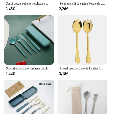
Set di posate coltello, forchetta e cucchiaio in plastica da 1 pezzo, posate riutilizzabili, portatili, adatte per la scuola, l'aperto, il campeggio, l'ufficio
Set di utensili da cucina Posate da cucina Cucchiai Kit in silicone Spatola Stoviglie Posate da campeggio portatili con intaglio in plastica
3,45€
2,26€
Stoviglie cucchiaio forchetta bacchette coltello posate con scatola per bambini viaggio adulto stoviglie portatili in paglia di grano
2 pezzi oro cucchiaio da insalata forchetta in acciaio inox insalata Server Set di posate per insalata in stile europeo accessori per utensili da cucina
2,44€
3,18€