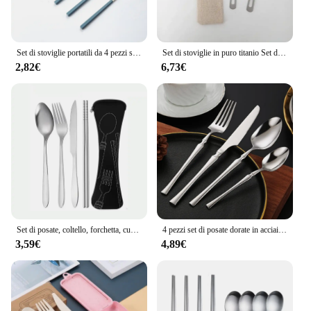
Set di stoviglie portatili da 4 pezzi stoviglie in paglia di grano posate rimovibili stoviglie da viaggio Set di stoviglie da Picnic Set di posate da campeggio
Set di stoviglie in puro titanio Set di coltelli e forchette smerigliati per uso domestico all'aperto bacchette da viaggio Set di coltelli e forchette portatili da campeggio
2,82€
6,73€
Set di posate, coltello, forchetta, cucchiaio e bacchette portatili in acciaio inossidabile da 4 pezzi adatti per scuola, viaggi, campeggio e lavoro
4 pezzi set di posate dorate in acciaio inossidabile stoviglie stoviglie occidentali coltello forchetta cucchiaio da tè festival cucina stoviglie regalo
3,59€
4,89€