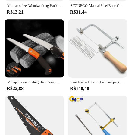
Mini ajustável Woodworking Hacksaw, portátil Hand Saw, Plastic Handle, Red Hand Tool, Garden Hand Tools, 1Pc
STONEGO-Manual Steel Rope Chain Saw, engrenagem de sobrevivência portátil para emergência, Camping e viagens
R$13,21
R$31,44
Multipurpose Folding Hand Saw, Ferramentas De Jardinagem, Poda Ao Ar Livre, Corte Hacksaw, Carpintaria
Saw Frame Kit com Lâminas para Fazer Jóias, Ferramentas Jóias Ajustáveis, Anel De Cera De Precisão, Corte De Metal, 12 PCs
R$22,88
R$140,48