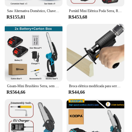
Saw Alternativa Doméstico, Chave De Fenda Cabeça De Conversão, Broca Elétrica Para Serra Elétrica, Multifuncional, Ferramentas De Madeira
Portátil Mini Elétrica Poda Serra, Recarregável, Pequena Motosserra De Divisão De Madeira, Ferramenta De Carpintaria Para Jardim Orchard, 21V, 6 Polegada
R$155,81
R$453,68
Gisam-Mini Brushless Serra, sem fio, Handheld, Poda Serra, Carpintaria, Serra elétrica, Ferramenta de corte para Makita, 18V Bateria, 8"
Broca elétrica modificada para serras elétricas alternativo serra adaptador acessório serras elétricas broca para serras jig ferramentas de corte de madeira
R$564,66
R$44,66