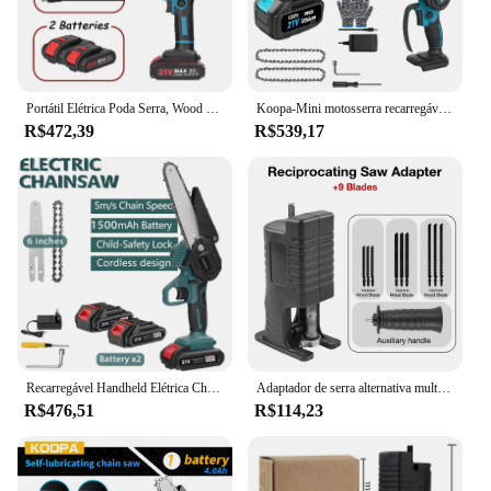
Portátil Elétrica Poda Serra, Wood Splitting Chainsaw, Bateria Recarregável, Escovado Motor, One-Handed Woodworking Ferramenta, 21V, 6"
Koopa-Mini motosserra recarregável sem fio, serra elétrica pequena de mão, poderosa ferramenta, 21V, 2000 mAh, baterias 3000mAh, 6"
R$472,39
R$539,17
Recarregável Handheld Elétrica Chainsaw, Mini Serra De Poda, Cordless Chain Saw, Garden Woodworking Ferramenta Elétrica, 6"
Adaptador de serra alternativa multifuncional, serra elétrica portátil, acessório de cortador de madeira para corte de madeira/PVC/metal ferramentas domésticas para trabalhar madeira com lâmina de serra de 3/9 unidades
R$476,51
R$114,23