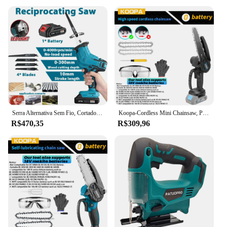
Serra Alternativa Sem Fio, Cortador de Madeira, Ferramenta para Madeira, Serra Elétrica Recarregável, Ferramentas Elétricas para Makita, Bateria 18V
Koopa-Cordless Mini Chainsaw, Poder Serras Cadeia, Bloqueio de Segurança, 2.0Ah Bateria para Corte de Madeira, Tree Trimming, 6 "Tool
R$470,35
R$309,96