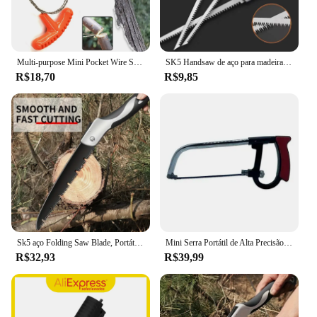
Multi-purpose Mini Pocket Wire Saw, aço inoxidável, laranja, acampamento ao ar livre, ferramentas de engrenagem de sobrevivência de emergência, alta qualidade
SK5 Handsaw de aço para madeira, Serra multifunções, Garden Saw Tools, Conveniente para dobra do painel de parede, 340mm
R$18,70
R$9,85
Sk5 aço Folding Saw Blade, Portátil Carpintaria Manual Saw, Sharp e resistente ao desgaste, Ferramenta de exploração ao ar livre, Árvores frutíferas
Mini Serra Portátil de Alta Precisão para Cortes Detalhados
R$32,93
R$39,99