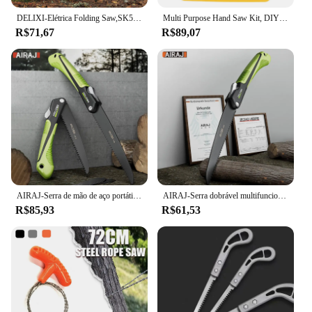
DELIXI-Elétrica Folding Saw,SK5 Aço, um botão Design Folding, corte afiado, madeira, Camping, DIY, Jardim Saw, Árvore Chopper Faca
Multi Purpose Hand Saw Kit, DIY Steel Saw, Metal Madeira, Vidro, 6 Lâminas, Carpintaria, Metalworking, Modelo Hobby Tool, 8in 1
R$71,67
R$89,07
AIRAJ-Serra de mão de aço portátil, estendida, multifuncional, carpintaria, árvore ao ar livre e camping, 1pc
AIRAJ-Serra dobrável multifuncional, Aço, Afiado, Resistente ao desgaste, Portátil, Doméstico, Manual, Carpintaria, SK7
R$85,93
R$61,53