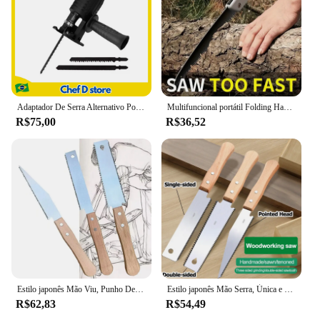
Adaptador De Serra Alternativo Portátil Com Lâmina de Serra Elétrica Broca Elétrica Modificada - ENVIO IMEDIATO PARA TODO BRASIL
Multifuncional portátil Folding Hand Saw, Outdoor Logging Saw, Ferramentas para Carpintaria, Jardim, Camping, Poda, 1Pc
R$75,00
R$36,52
Estilo japonês Mão Viu, Punho De Madeira Antiderrapante, Pull Saw, Flush Cut Saw, Carpintaria, Ferramenta De Corte De Plástico, 12"
Estilo japonês Mão Serra, Única e Dupla Face, Dente Fino, Aço, Flexível Ferramenta de Jardim para Carpintaria, SK5
R$62,83
R$54,49