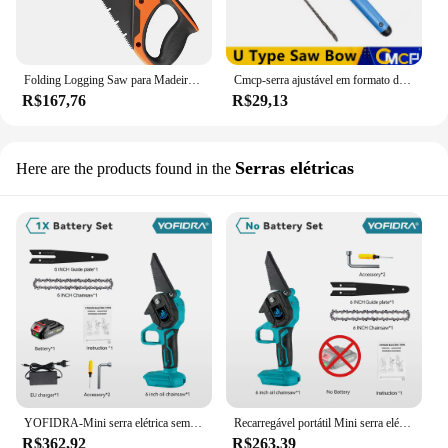
Folding Logging Saw para Madeira, Camping ao ar livre, enxertia Pruner para Árvores, Chopper, Ferramentas de jardim, Unility Knife, Hand Saw, SK5
Cmcp-serra ajustável em formato de u, ferramenta para corte de madeira, quadro de joalheiro, ferramenta manual
R$167,76
R$29,13
Serras elétricas
Here are the products found in the
YOFIDRA-Mini serra elétrica sem fio, motosserras de poda portáteis, ferramentas de corte de madeira, Makita 18V bateria, 3000W, 6"
Recarregável portátil Mini serra elétrica, pequena motosserra de divisão de madeira, 6 ", 3000W, corte de jardim, bateria 18V, Makita
R$362,92
R$263,39