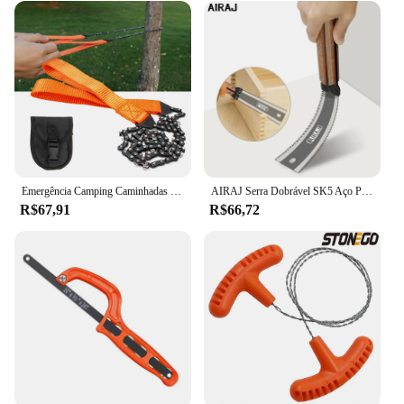
Emergência Camping Caminhadas Ferramenta 11 Sawtooth Ferramentas ao ar livre Mão Zipper Saw Garden Logging Sobrevivência Chain Saw Portátil
AIRAJ Serra Dobrável SK5 Aço Pocket Garden Saw Serra Japonesa, Flush Cut Trim Saw Para Carpintaria
R$67,91
R$66,72