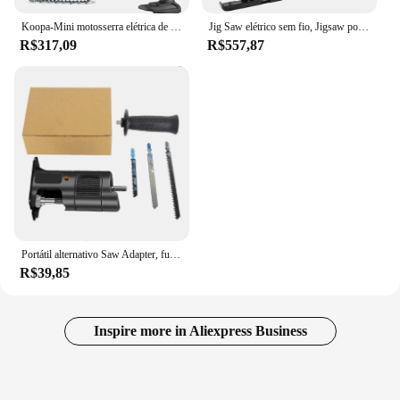
Koopa-Mini motosserra elétrica de mão, Auto Oiler-System, ferramenta para aparar árvores, 18 21V, 6"
Jig Saw elétrico sem fio, Jigsaw portátil, Multi-Function ferramentas de madeira, apto para Makita 18V bateria, sem bateria
R$317,09
R$557,87
Portátil alternativo Saw Adapter, furadeira elétrica, modificado Jigsaw, ferramenta elétrica, cortador de madeira, acessório de máquina com lâminas
R$39,85
Inspire more in Aliexpress Business