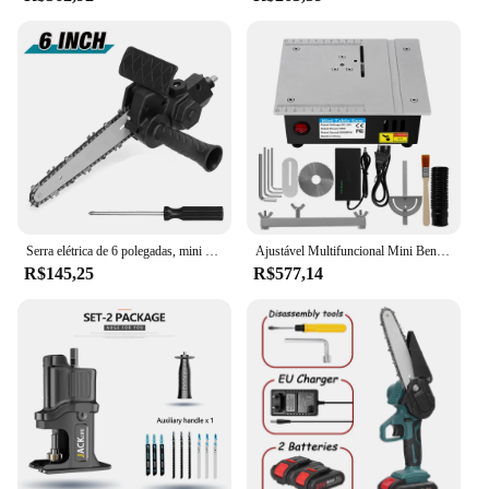
Serra elétrica de 6 polegadas, mini serra elétrica portátil para uso doméstico, furadeira elétrica para adaptador de serra elétrica, ferramenta DIY, ferramenta de corte/corte para marcenaria
Ajustável Multifuncional Mini Bench Saw, Household DIY Cutting Machine, Woodworking Bench, Lathe Cutter Tool, 96W
R$145,25
R$577,14