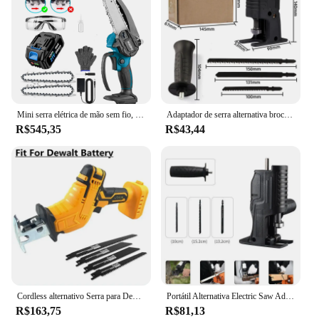
Mini serra elétrica de mão sem fio, motosserra de 6 ", 0 ou 1 pilhas grandes, sistema de óleo automático para aparar árvores
Adaptador de serra alternativa broca elétrica rápida modificada para serra elétrica com serra elétrica serras de ferramenta elétrica broca para jigsaw
R$545,35
R$43,44
Cordless alternativo Serra para Dewalt, 18V, 20V Bateria, Corte elétrico Sabre Saw, Madeira, Metal Pipe, Ferramentas elétricas, sem bateria
Portátil Alternativa Electric Saw Adapter, Modificado Broca Ferramenta Anexo, 3 Lâminas para Corte De Metal De Madeira
R$163,75
R$81,13