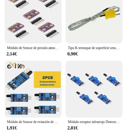
Módulo de Sensor de presión atmosférica de alta precisión, barómetro Digital de temperatura y humedad, 5 piezas, BMP280, 3,3 V, 5V
Tipo K termopar de superficie sensor de temperatura 1m cable termopar sonda-20 ~ 500C
2,14€
0,90€
Módulo de Sensor de evitación de obstáculos infrarrojo IR, 5/10 Uds., para Arduino Diy, Robot de coche inteligente, fotoeléctrico reflectante de 3 pines
Módulo receptor infrarrojo Detector de fuego de 4 pines, 3,3 V-5V, Sensor de llama, sensibilidad, accesorios ajustables para Arduino, Kit DIY
1,91€
2,01€