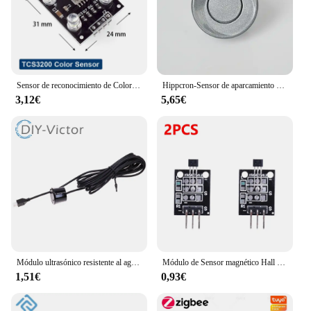
Sensor de reconocimiento de Color TCS230 TCS3200, accesorios de módulo de Sensor de Color para MCU DIY, entrada DC 3-5V
Hippcron-Sensor de aparcamiento para coche, sonda de marcha atrás, Color negro, rojo, azul, dorado, gris, plateado, champán, dorado/blanco, 22mm, 4 piezas
3,12€
5,65€
Módulo ultrasónico resistente al agua, sensor transductor integrado de medición a distancia para arduino, JSN-SR04T / AJ-SR04M
Módulo de Sensor magnético Hall estándar, 1-10 piezas, KY-003, A3144, funciona con placa Arduino, módulo de Sensor magnético de efecto Hall para Arduino
1,51€
0,93€