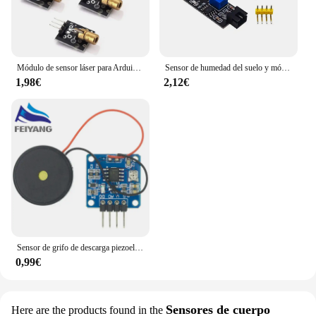
Módulo de sensor láser para Arduino, diodo de punto rojo, cabezal de cobre, KY-008, 650nm, 6mm, 5V, 5mW, lote de 5 o 10 unidades
Sensor de humedad del suelo y módulo Detector de suelo, prueba de humedad del suelo, sonda de resistencia a la corrosión para Arduino
1,98€
2,12€
Sensor de grifo de descarga piezoeléctrica, módulo de interruptor de vibración, hoja piezoeléctrica de percusión para Arduino 51 UNO MEGA2560 r3, Kit DIY
0,99€
Sensores de cuerpo
Here are the products found in the