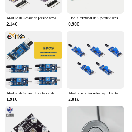
Módulo de Sensor de presión atmosférica de alta precisión, barómetro Digital de temperatura y humedad, 5 piezas, BMP280, 3,3 V, 5V
Tipo K termopar de superficie sensor de temperatura 1m cable termopar sonda-20 ~ 500C
2,14€
0,90€
Módulo de Sensor de evitación de obstáculos infrarrojo IR, 5/10 Uds., para Arduino Diy, Robot de coche inteligente, fotoeléctrico reflectante de 3 pines
Módulo receptor infrarrojo Detector de fuego de 4 pines, 3,3 V-5V, Sensor de llama, sensibilidad, accesorios ajustables para Arduino, Kit DIY
1,91€
2,01€