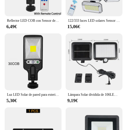
Reflector LED COB con Sensor de movimiento para jardín, luz impermeable para exteriores, foco de energía Solar de inducción humana, lámpara de pared para calle, 108
122/333 luces LED solares Sensor de movimiento al aire libre inducción humana cabezal ajustable IP65 lámpara de pared de energía Solar impermeable nuevo
6,49€
15,06€
Luz LED Solar de pared para exteriores con cuerpo humano, impermeable, 3 modos de inducción para jardín, terraza, garaje, patio y alumbrado público
Lámpara Solar dividida de 106LED, 3 modos de iluminación, decoración exterior, luz Solar de pared, Sensor de movimiento PIR, impermeable, jardín, garaje
5,30€
9,19€