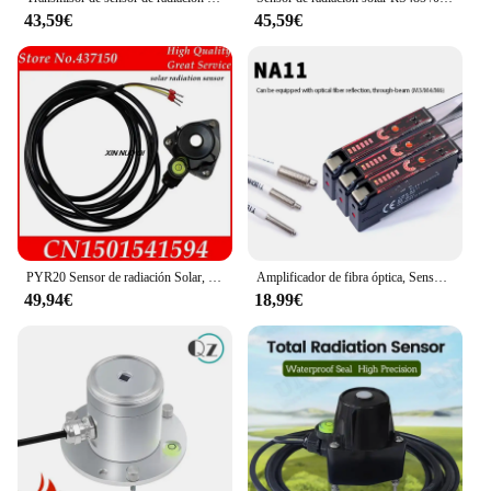
43,59€
45,59€
PYR20 Sensor de radiación Solar, piranómetro de 400-1100nm, modbus RS485, medidor pirata de 4-20mA y 0-2V
Amplificador de fibra óptica, Sensor de fibra óptica, Sensor de optoradiación, Sensor de reflexión difusa, interruptor fotoeléctrico, E3X-NA11
49,94€
18,99€