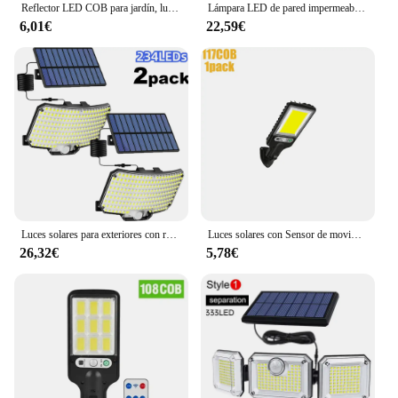
Reflector LED COB para jardín, luz con Sensor de movimiento, impermeable, para exteriores, de inducción humana, foco de energía Solar, lámpara de pared para calle, 108
Lámpara LED de pared impermeable para exteriores, luces de 5W, 9W, 15W, IP65, AC85-265V, RGB, RGBW, Sensor de movimiento, pasillo, balcón, jardín, blanco cálido
6,01€
22,59€
Luces solares para exteriores con reflector de luces y 3 modos de iluminación Luces de pared con sensor de movimiento solar IP65 impermeables para jardín
Luces solares con Sensor de movimiento, luces LED de seguridad alimentadas por energía Solar con 117 COB, 3 modos de iluminación para jardín, valla, Patio y garaje
26,32€
5,78€