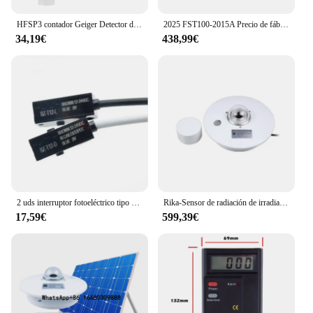
HFSP3 contador Geiger Detector de radiación Nuclear rayos X Beta Gamma Detector pluma Sensor preciso y alarmas ajustables
2025 FST100-2015A Precio de fábrica óptico 4-20ma RS485 Radiómetro de irradiancia Sensor de radiación solar Piranómetro
34,19€
438,99€
2 uds interruptor fotoeléctrico tipo radiación infrarroja BZ-T12 Sensor de interruptor inductivo HPJ-E21 HPJ-R21 NPN normalmente abierto
Rika-Sensor de radiación de irradiancia Solar, piranómetro de medición de primera clase, 4-20mA, RS485, proveedor de Rika RK200-03
17,59€
599,39€