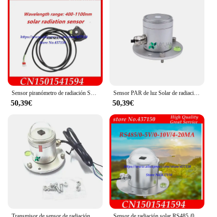
Sensor piranómetro de radiación Solar PYR20/400-1100nm RS485 modbus sensor de radiación solar Total 4-20MA 0-2V
Sensor PAR de luz Solar de radiación activa fotosintética para agricultura, medidor cuántico de luz radiante RS485, piranómetro de radiación 0-5V
50,39€
50,39€
Transmisor de sensor de radiación total solar RS485, medidor de iluminación, sensor de reflexión, radiómetro, detector meteorológico, 0,3-3μm
Sensor de radiación solar RS485 /0-5V/0-10V/4-20MA, piranómetro