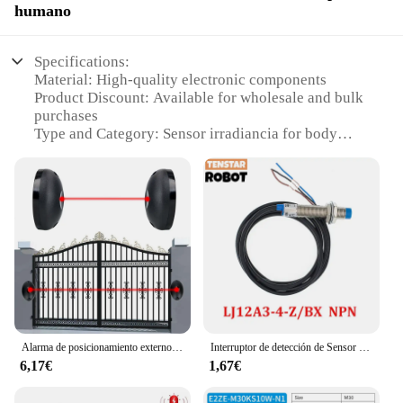
humano
Specifications:
Material: High-quality electronic components
Product Discount: Available for wholesale and bulk
purchases
Type and Category: Sensor irradiancia for body
sensing
Design and Style: Sleek and modern, designed for
seamless integration
Usage and Purpose: Ideal for various human
presence detection applications
Typical Adaptive Scenario: Suitable for smart
homes, security systems, and industrial automation
Shape or Size or Weight or Quantity: Compact and
lightweight, easy to install in multiple locations
Performance and Property: High sensitivity and
reliability in detecting human presence
Alarma de posicionamiento externo para puertas y ventanas, Sensor de radiación infrarroja de un solo haz, barrera
Interruptor de detección de Sensor de proximidad inductivo, LJ12A3-4-Z/BX, NPN DC 6-36V, LJ12A34Z/BX
6,17€
1,67€
Features:
|Vendors|