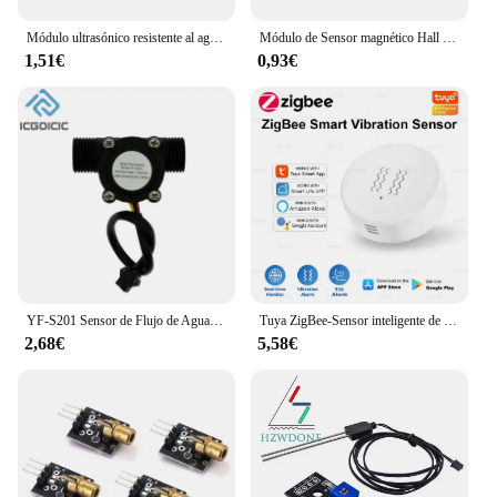
Módulo ultrasónico resistente al agua, sensor transductor integrado de medición a distancia para arduino, JSN-SR04T / AJ-SR04M
Módulo de Sensor magnético Hall estándar, 1-10 piezas, KY-003, A3144, funciona con placa Arduino, módulo de Sensor magnético de efecto Hall para Arduino
1,51€
0,93€
YF-S201 Sensor de Flujo de Agua de 12V CC 5-18V caudalímetro Sensor de Flujo Hall Control de Agua interruptor de Sensor de Flujo de Líquido 1-30L/min 2.0MPa
Tuya ZigBee-Sensor inteligente de vibración y inclinación, monitoreo en tiempo Real, alarma de detección de puerta y ventana, sistema de protección de seguridad para el hogar inteligente
2,68€
5,58€