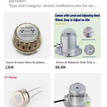
purchases
Type and Category: Sensor irradiancia sets for sale
Design and Style: Compact and user-friendly design
Usage and Purpose: Measure and monitor irradiance
levels
Typical Adaptive Scenario: Suitable for various
environmental conditions
Shape or Size or Weight or Quantity: Lightweight
and portable for easy handling
Performance and Property: Precise and reliable
sensor readings
Parts and Accessories: Includes all necessary
components for installation
Sensor de humo iónico de primera calidad, NIS-07, protege tu vida y tu propiedad, con sensibilidad, utilizado como fuente de detección de radiación
Sensor de Radiación Solar Total, transmisor, iluminómetro, radiómetro de reflexión, Detector para exteriores, RS485, 0-5V, 0-10V, salida de 4-20ma
2,83€
69,39€
Features:
|Wholesale|
**Advanced Sensing Technology**
The sensor irradiancia sets are designed to deliver
accurate and reliable measurements of irradiance
levels, making them an essential tool for
professionals in various fields. These sets are not
just about sensing; they are about precision and