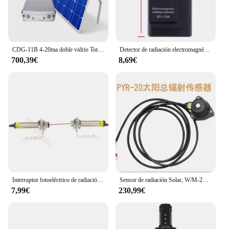
CDG-11B 4-20ma doble vidrio Total irradiancia Solar radiación piranómetro Digital Sensor para central eléctrica Pv
Detector de radiación electromagnética Digital portátil, medidor EMF, dosímetro de radiación portátil DT1130, Monitor, DT-1130
700,39€
8,69€
Interruptor fotoeléctrico de radiación láser, Sensor fotoeléctrico humano infrarrojo, luz Visible M12
Sensor de radiación Solar, W/M-2000 rango de 0, 0-2V, 4-20MA, detector de luz, rango de longitud de onda de 400-1100nm, transmisión de piranómetro RS485
7,99€
230,99€