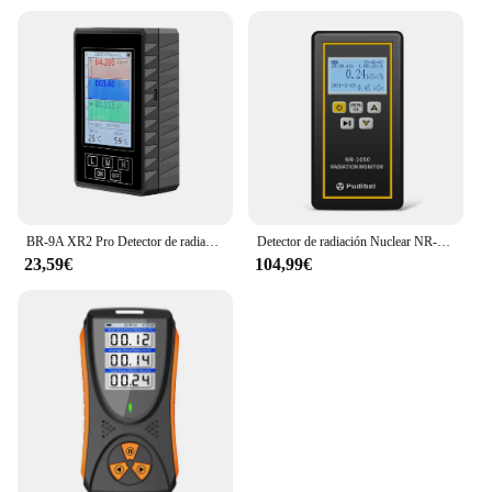
BR-9A XR2 Pro Detector de radiación electromagnética medidor EMF instrumento de prueba ambiental negro BR 9A
Detector de radiación Nuclear NR-750/850/950 contador Geiger dosímetro de radiación β Y-rayos X detección dosímetro Personal pantalla LCD
23,59€
104,99€