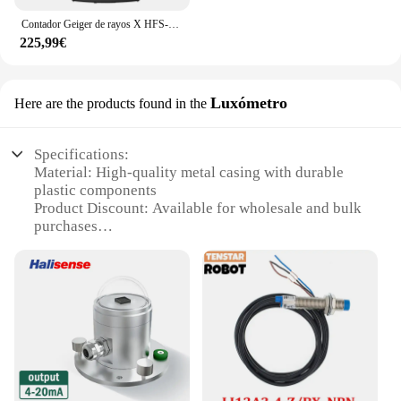
Contador Geiger de rayos X HFS-10, Detector de radiación Nuclear, dosímetro, Detector de radiación, Detector de radiación electromagnética Personal
225,99€
Luxómetro
Here are the products found in the
Specifications:
Material: High-quality metal casing with durable
plastic components
Product Discount: Available for wholesale and bulk
purchases
Type and Category: Sensor irradiancia Luxómetro,
measuring light intensity
Design and Style: Sleek, modern design with easy-
to-read digital display
Usage and Purpose: Ideal for indoor and outdoor
lighting applications
Typical Adaptive Scenario: Suitable for various
settings such as offices, homes, and greenhouses
Shape or Size or Weight or Quantity: Compact and