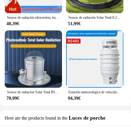
Sensor de radiación ultravioleta, transmisor de índice UV RS485, detector de intensidad de luz solar
Sensor de radiación Solar Total 0-2000W RS485 0-2V 4-20MA 400-1100nm, Detector de luz, Sensor de radiación Solar, transmisor piranómetro
40,39€
51,99€
Sensor de radiación Solar Total RS485 0-5V 0-10V 4-20MA salida transmisor de radiación monitorea irradiancia meteorológica al aire libre
Estación meteorológica de velocidad del viento ultrasónica, Sensor de radiación Solar agrícola, transmisor de temperatura y humedad, PM2.5
70,99€
94,39€
Luces de porche
Here are the products found in the