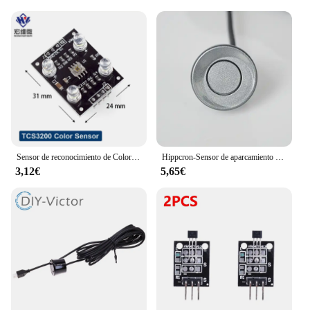
Sensor de reconocimiento de Color TCS230 TCS3200, accesorios de módulo de Sensor de Color para MCU DIY, entrada DC 3-5V
Hippcron-Sensor de aparcamiento para coche, sonda de marcha atrás, Color negro, rojo, azul, dorado, gris, plateado, champán, dorado/blanco, 22mm, 4 piezas
3,12€
5,65€