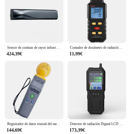
Sensor de cortinas de rayos infrarrojos para microondas BEA IXIO-DT1
Contador de dosímetro de radiación 3 en 1, medidor Geiger EMF, alarma automática, medida en tiempo Real, probador de Detector de radiación
424,39€
11,99€
Registrador de datos triaxial del medidor EMF TES-92 El detector de radiación electromagnética TES92
Detector de radiación Digital LCD Beta Gamma rayos Detector de radiación probador de rayos X Detector de radiación Nuclear profesional
144,69€
173,39€