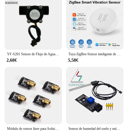
YF-S201 Sensor de Flujo de Agua de 12V CC 5-18V caudalímetro Sensor de Flujo Hall Control de Agua interruptor de Sensor de Flujo de Líquido 1-30L/min 2.0MPa
Tuya ZigBee-Sensor inteligente de vibración y inclinación, monitoreo en tiempo Real, alarma de detección de puerta y ventana, sistema de protección de seguridad para el hogar inteligente
2,68€
5,58€
Módulo de sensor láser para Arduino, diodo de punto rojo, cabezal de cobre, KY-008, 650nm, 6mm, 5V, 5mW, lote de 5 o 10 unidades
Sensor de humedad del suelo y módulo Detector de suelo, prueba de humedad del suelo, sonda de resistencia a la corrosión para Arduino