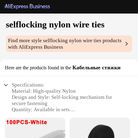
selflocking nylon wire ties
Find more style
selflocking nylon wire ties
products
with AliExpress Business
Кабельные стяжки
Here are the products found in the
Specifications:
Material: High-quality Nylon
Design and Style: Self-locking mechanism for
secure fastening
Quantity: Available in sets
Usage and Purpose: Ideal for organizing and
securing cables and wires
Performance and Property: Durable and resistant to
wear and tear