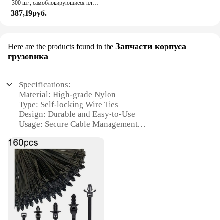
300 шт., самоблокирующиеся пластиковые нейлоновые кабельные стяжки
387,19руб.
Запчасти корпуса
Here are the products found in the
грузовика
Specifications:
Material: High-grade Nylon
Type: Self-locking Wire Ties
Design: Durable and Easy-to-Use
Usage: Secure Cable Management
Performance: Strong and Reliable
Quantity: Available in Sets
Features:
|Selflocking Nylon Wire Ties|Wholesale|
**Durable and Versatile Cable Management
Solution**
The self-locking nylon wire ties are an essential tool