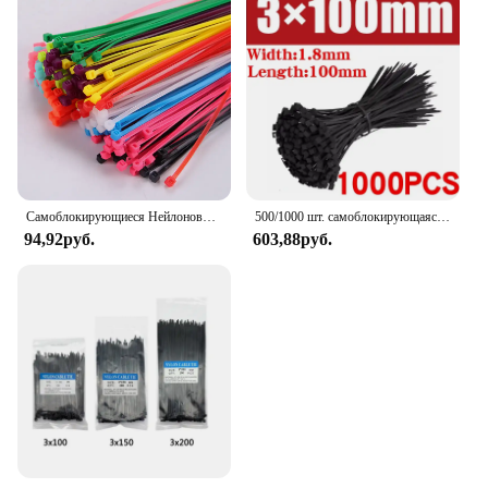
Самоблокирующиеся Нейлоновые кабельные шины 3/4x10 0/150/200, пластиковые застежки-молнии, обвязочные ремни для проводов, разноцветные Органайзеры для кабельных стяжек «сделай сам»
500/1000 шт. самоблокирующаяся пластиковая нейлоновая стяжка, черная обертка на молнии, ремешок, нейлоновая кабельная стяжка, набор крепежных кольцевых петель, проволочная обмотка
94,92руб.
603,88руб.