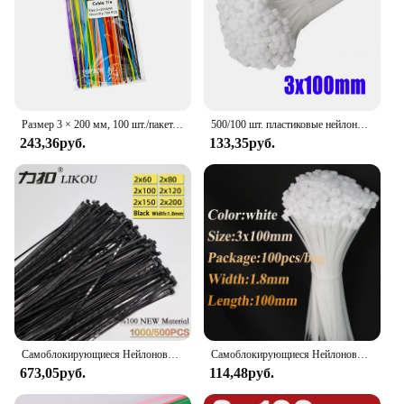
Размер 3 × 200 мм, 100 шт./пакет, многоцветная нейлоновая кабельная стяжка с блокировкой, быстрый пучок, пластиковая петля, проволочная обмотка
500/100 шт. пластиковые нейлоновые кабельные стяжки, самоблокирующиеся стяжки для шнура, ремни, регулируемые кабели, крепежная петля, проволочные стяжки на молнии для дома и офиса
243,36руб.
133,35руб.
Самоблокирующиеся Нейлоновые кабельные стяжки LIKOU, 2x80 мм, 2x120 мм, 2x150 мм, 2x20 0 мм, пластиковые кабельные стяжки, черные ремни 1000/500 шт.
Самоблокирующиеся Нейлоновые Стяжки, для кабельных стяжек, 100, шт./пакет
673,05руб.
114,48руб.