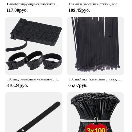
Самоблокирующийся пластиковый нейлоновый Галстук 100 шт., черный крепежный ремешок, набор кабельных стяжек, застежка-молния, Крепежное кольцо, застежка-молния, галстук
Съемные кабельные стяжки, органайзер для проводов, черный, 15, 20, 25, 30 см, нейлоновые ремни с крючками и петлями, обертывание на молнии, связка, повязка, пластиковое крепление
117,00руб.
109,45руб.
100 шт., рельефные кабельные стяжки
100 шт./пакет, кабельная стяжка, самоблокирующаяся пластиковая нейлоновая стяжка, белый, черный, красочный органайзер, застежка для кабеля, провод, кабельные стяжки на молнии
310,24руб.
65,67руб.