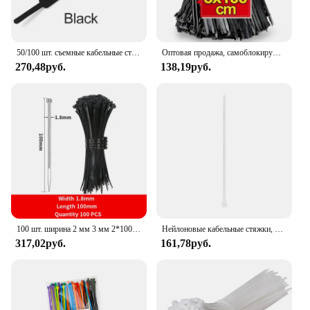
50/100 шт. съемные кабельные стяжки, цветные пластиковые многоразовые кабельные стяжки, нейлоновая петля, стяжки на молнии, Т-образная кабельная стяжка, провод
Оптовая продажа, самоблокирующиеся нейлоновые кабельные стяжки, пластиковые стяжки для шнура, прочные кабели, крепежные кольца, петля, органайзер для оборудования, проволочные ремни
270,48руб.
138,19руб.
100 шт. ширина 2 мм 3 мм 2*100 мм 3*200 мм белый черный самоблокирующиеся пластиковые нейлоновые кабельные стяжки проволочная стяжка на молнии
Нейлоновые кабельные стяжки, самоблокирующиеся пластиковые кабельные стяжки, прочные, прочные и прочные фиксированные кабельные стяжки
317,02руб.
161,78руб.