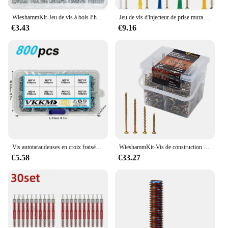
WieshammKit-Jeu de vis à bois Phillips, tête plate, pointes assorties, 1050 pièces, M2 x 4, 5, 6, 8, 10, 12, 16, 20 Ca
Jeu de vis d'injecteur de prise murale, colonne de tuyau de 2,2, lit de deau en plastique, ancres murales pour cloisons sèches avec kit de vis, 6 000, 232 pièces
€3.43
€9.16
Vis autotaraudeuses en croix fraisée, 800 pièces Ils conviennent aux produits électroniques Nick.
WieshammKit-Vis de construction intérieure en bois, filetage grossier, entraînement Phillips, tête interdite, zinc jaune, cloison sèche, 465 pièces
€5.58
€33.27