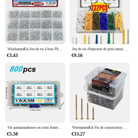
WieshammKit-Jeu de vis à bois Phillips, tête plate, pointes assorties, 1050 pièces, M2 x 4, 5, 6, 8, 10, 12, 16, 20 Ca
Jeu de vis d'injecteur de prise murale, colonne de tuyau de 2,2, lit de deau en plastique, ancres murales pour cloisons sèches avec kit de vis, 6 000, 232 pièces
€3.43
€9.16
Vis autotaraudeuses en croix fraisée, 800 pièces Ils conviennent aux produits électroniques Nick.
WieshammKit-Vis de construction intérieure en bois, filetage grossier, entraînement Phillips, tête interdite, zinc jaune, cloison sèche, 465 pièces
€5.58
€33.27