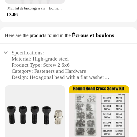
Mini kit de bricolage à vis + tournevis 500mm pour ordinateur portable, kit de fixation de réparation à assembler, 18 types, 1.6 pièces
€3.06
Écrous et boulons
Here are the products found in the
Specifications:
Material: High-grade steel
Product Type: Screw 2 6x6
Category: Fasteners and Hardware
Design: Hexagonal head with a flat washer
Size: 6x6mm
Quantity: Available in sets
Usage: Ideal for various DIY projects, furniture
assembly, and general repairs
Features:
|Screw 2 6x6|
**Durable Construction and Versatile Use**