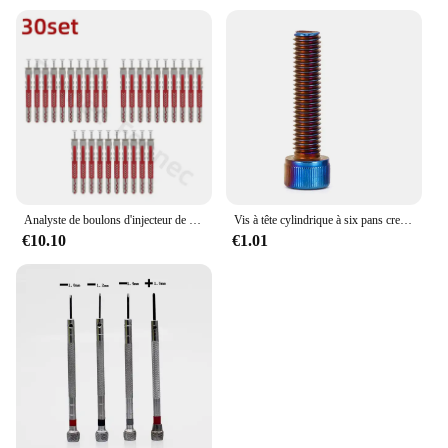
Analyste de boulons d'injecteur de mur en métal autotaraudeuse, 6 000 vis à tube dentelé, proposition de cloison sèche de tuyau, 8x80, 1, 10, 20, 30, 50 ensembles
Vis à tête cylindrique à six pans creux, plaqué titane, acier inoxydable coloré, DIN912, M3 figuré, M5, M6, M8, M10
€10.10
€1.01