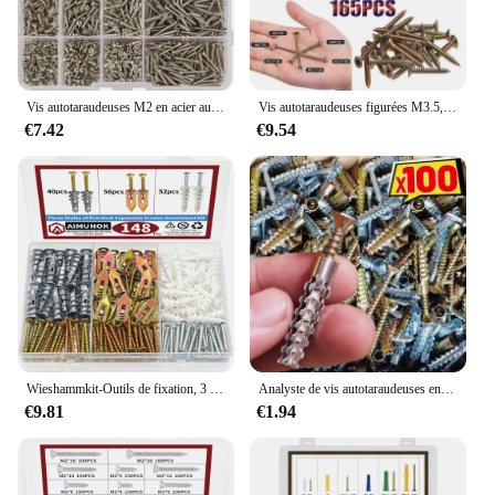
Vis autotaraudeuses M2 en acier au carbone nickelé, croix Phillips ultrafine, tête plate ultra fine, vis à bois autotaraudeuses, 800 pièces
Vis autotaraudeuses figurées M3.5, seau croisé, tête coulée, jeu de vis à bois, plaque de zinc, acier au carbone, Phillips, tête plate, bricolage, 165 pièces
€7.42
€9.54
Wieshammkit-Outils de fixation, 3 styles pratiques, 6 000 vis, accessoires de réparation, insert fileté sûr, 148 pièces
Analyste de vis autotaraudeuses en métal, 6 000 tubes, vis dentelées, injecteur mural en métal, fixation à 6 000 boulons, 10 ensembles, 100
€9.81
€1.94