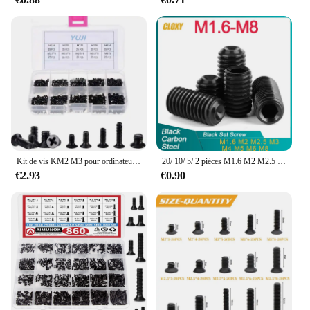
lasting solution for their construction needs.
Whether you're a professional contractor or a DIY
enthusiast, this screw set is a valuable addition to
your toolkit.
Kit de vis KM2 M3 pour ordinateur portable, accessoires de réparation d'ordinateur électronique
20/ 10/ 5/ 2 pièces M1.6 M2 M2.5 M3 M4 M5 M6 M8 Grade 12.9 en acier au carbone allié vis à douille hexagonale vis à vis din 16
€2.93
€0.90