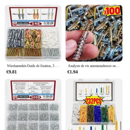
Wieshammkit-Outils de fixation, 3 styles pratiques, 6 000 vis, accessoires de réparation, insert fileté sûr, 148 pièces
Analyste de vis autotaraudeuses en métal, 6 000 tubes, vis dentelées, injecteur mural en métal, fixation à 6 000 boulons, 10 ensembles, 100
€9.81
€1.94