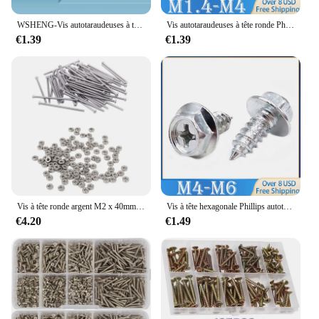
WSHENG-Vis autotaraudeuses à tête ronde cruciforme avec rondelle, vis PWA, tête cylindrique plaquée noire, Phillips, M1.2, M1.4, M2, M5, salle de bain
Vis autotaraudeuses à tête ronde Phillips PWA en acier noir avec rondelle, 50, 100, 200 pièces, M1.4, M1.7, M2, M2.5, M3, M3.5, M4, PWA
€1.39
€1.39
Vis à tête ronde argent M2 x 40mm, boulons et 100 écrous hexagonaux métriques M2 en acier inoxydable 304, 60 pièces
Vis à tête hexagonale Phillips autotaraudeuse en acier inoxydable 304, clous à bois M3 M4 M5 M6, 5-10 pièces
€4.20
€1.49