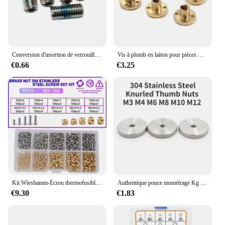
Conversion d'insertion de verrouillage fileté en acier inoxydable, adaptateur fileté autotaraudeur, douille à vis, couremplaçant de type fendu, kg, M2 - M16 304
Vis à plomb en laiton pour pièces CNC, pas d'écrou, T4, T5, T6, T8, T10, T12, T16, T20, 1, 2, 3, 4, 8, 10mm, 12mm, 14mm imprimante 3D, impression 3D
€0.66
€3.25
Kit Wieshamm-Écrou thermofusible en laiton, vis en acier inoxydable 304, 2,2 pour plastique d'imprimante 3D, M2, M2.5, M3 figuré, M5, M6
Authentique pouce mométrage Kg 304 acier inoxydable tête plate vissé à la main écrou rond mométrage quincaillerie attaches M3M4-M12 2/3/5 pièces
€9.30
€1.83