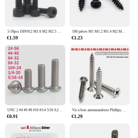
5-50pcs DIN912 M1.6 M2 M2.5 M3 M4 M5 M6 M8 304 A2 nuance D'acier Inoxydable 12.9 Noir Hexagone à Tête Cylindrique à Six Pans Creux vis à six Pans creux Vis
100 pièces M1 M1.2 M1.4 M2 M2.6 M3 M4 petit Micro acier inoxydable noir carbone croix Phillips tête ronde vis à bois autotaraudeuse
€1.59
€1.23
UNC 2 #4 #6 #8 #10 #1/4 5/16 A2-70 Vis à six pans creux à tête ronde en acier inoxydable Boulons Allen à tête ronde
Vis à bois autotaraudeuse Phillips, acier inoxydable 304 A2, tête plombée, seau plat, M2, M2.2, M2.9, M3.5, MBaltimore, M4.8, M5.5, M6.3, 10 pièces, 50 pièces
€0.91
€1.29