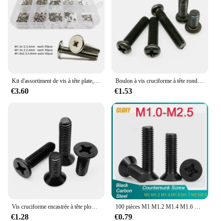
Kit d'assortiment de vis à tête plate, 500/750 pièces, M1.2, M1.4, M1.6, M2, M3, Mini, Phillips, pour ordinateur portable, téléphone, jeu de lunettes
Boulon à vis cruciforme à tête ronde Phillips encastrés, acier au carbone noir GB818, M2, M2.5, M3, 50 pièces, 100 pièces
€3.60
€1.53
Vis cruciforme encastrée à tête plombée, acier au carbone noir, seau plat cruciforme, 2,2 cruciforme, Dallas, GB819, M1.2, M1.4, M1.6, M2, M2.5, M3, 50 pièces, 100 pièces, 200 pièces
100 pièces M1 M1.2 M1.4 M1.6 m1.7 M2 M2.5 Mini vis à tête plate en acier noir cruciforme à tête fraisée
€1.28
€0.79