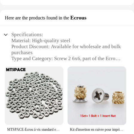
Ecrous
Here are the products found in the
Specifications:
Material: High-quality steel
Product Discount: Available for wholesale and bulk
purchases
Type and Category: Screw 2 6x6, part of the Ecrous
subcategory
Design and Style: Durable and functional, designed
for longevity
Usage and Purpose: Ideal for various applications
requiring a secure fastening
Shape or Size or Weight or Quantity: 6x6
dimensions, with multiple sets available for sale
Features:
**Durable and Reliable Construction**
Crafted from robust steel, the screw 2 6x6 Ecrous is
MTSPACE-Écrou à vis standard en acier au carbone galvanisé, bonne qualité, 2mm de diamètre, 2 kg, 100 pièces par jeu
Kit d'insertion en cuivre pour imprimante 3D, 1948, vis, boulons, gélatine moletée, thermofusible, ordinateur portable, Kg, M2, M2.5, M3, M5, M6
designed to withstand the rigors of everyday use. Its