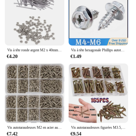
Vis à tête ronde argent M2 x 40mm, boulons et 100 écrous hexagonaux métriques M2 en acier inoxydable 304, 60 pièces
Vis à tête hexagonale Phillips autotaraudeuse en acier inoxydable 304, clous à bois M3 M4 M5 M6, 5-10 pièces
€4.20
€1.49
Vis autotaraudeuses M2 en acier au carbone nickelé, croix Phillips ultrafine, tête plate ultra fine, vis à bois autotaraudeuses, 800 pièces
Vis autotaraudeuses figurées M3.5, seau croisé, tête coulée, jeu de vis à bois, plaque de zinc, acier au carbone, Phillips, tête plate, bricolage, 165 pièces
€7.42
€9.54