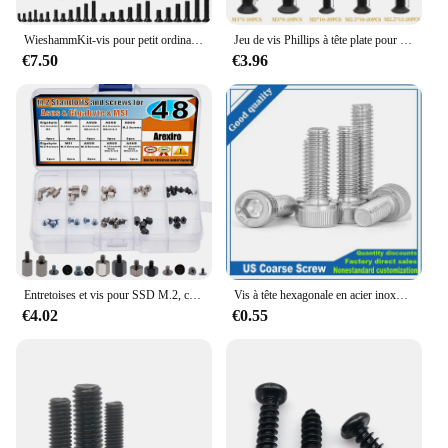
WieshammKit-vis pour petit ordinateur, petites vis à lunettes noires, M1.2, M1.4, M1.7, M2, M2.5, M3, PC et ordinateur portable, SSD, disque dur C, 860 pièces
Jeu de vis Phillips à tête plate pour ordinateur portable, kit de petites vis pour ordinateur portable, M2, M2.5, M3 KM, 300 pièces, 360 pièces
€7.50
€3.96
Entretoises et vis pour SSD M.2, cartes mères Bali, Gigabyte, gelée, 48 pièces
Vis à tête hexagonale en acier inoxydable 304, filetage américain, capuchon à six pans creux, UNF 0 #-80 UNC 2 #-56 4 #-40 6 #-32 8 #-32 10-50 pièces 24 Boulons
€4.02
€0.55