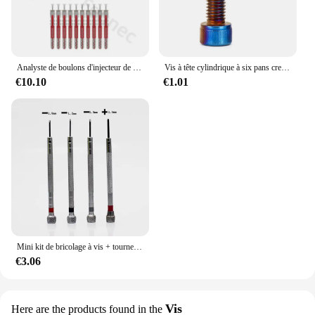
Analyste de boulons d'injecteur de mur en métal autotaraudeuse, 6 000 vis à tube dentelé, proposition de cloison sèche de tuyau, 8x80, 1, 10, 20, 30, 50 ensembles
Vis à tête cylindrique à six pans creux, plaqué titane, acier inoxydable coloré, DIN912, M3 figuré, M5, M6, M8, M10
€10.10
€1.01
Mini kit de bricolage à vis + tournevis 500mm pour ordinateur portable, kit de fixation de réparation à assembler, 18 types, 1.6 pièces
€3.06
Vis
Here are the products found in the