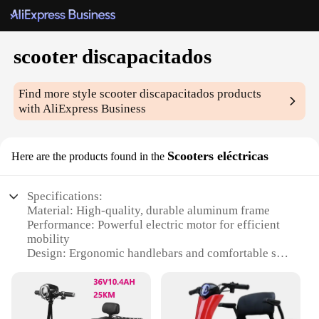
scooter discapacitados
Find more style
scooter discapacitados
products
with AliExpress Business
Scooters eléctricas
Here are the products found in the
Specifications:
Material: High-quality, durable aluminum frame
Performance: Powerful electric motor for efficient
mobility
Design: Ergonomic handlebars and comfortable seat
for ease of use
Category: Electric scooters for disabled individuals
Weight Capacity: Supports up to 250 lbs
Accessories: Includes a basket for convenient