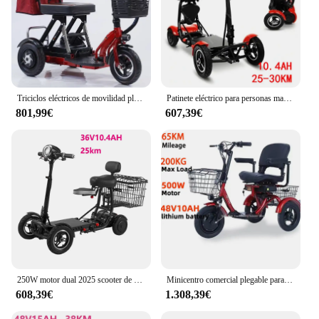
Triciclos eléctricos de movilidad plegables para personas mayores, scooters de tres ruedas, bicicleta de 3 ruedas para discapacitados, doble motor, barato, 2025
Patinete eléctrico para personas mayores de 500W con asiento, patinete de movilidad plegable de 4 ruedas y 10 pulgadas para personas mayores discapacitadas, azul/negro/rojo
801,99€
607,39€
250W motor dual 2025 scooter de movilidad plegable para discapacitados pequeño más barato eléctrico de 4 ruedas para personas mayores en Alemania
Minicentro comercial plegable para personas mayores, patinete eléctrico de 3 ruedas, portátil, con reposabrazos, cesta de almacenamiento grande
608,39€
1.308,39€