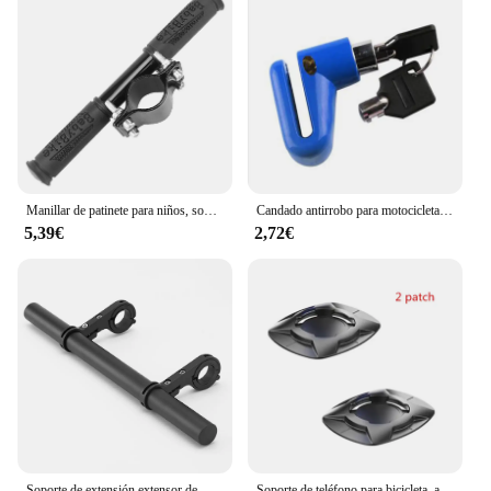
Manillar de patinete para niños, soporte de barra de agarre, accesorio para monopatín
Candado antirrobo para motocicleta, bloqueo de freno de disco, protección para Scooter, seguridad, bicicleta
5,39€
2,72€
Soporte de extensión extensor de manillar de patinete eléctrico para soporte de montaje de lámpara M365
Soporte de teléfono para bicicleta, amortiguador resistente a los golpes, módulo de absorción, motocicleta, MTB, Scooter, manillar de bicicleta, soporte de bloqueo rápido de seguridad