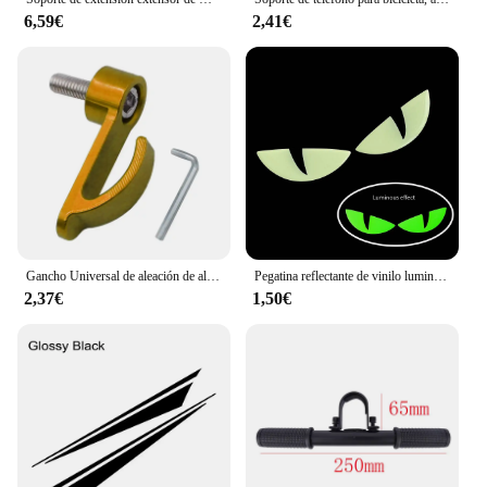
6,59€
2,41€
Gancho Universal de aleación de aluminio para casco de motocicleta, gancho de un solo orificio para moto de cross, Scooter Eléctrico
Pegatina reflectante de vinilo luminosa 3D para motocicleta, pegatina para parabrisas de patinete con ojos bonitos, accesorios para BMW, Honda, Yamaha, Suzuki, Vespa
2,37€
1,50€