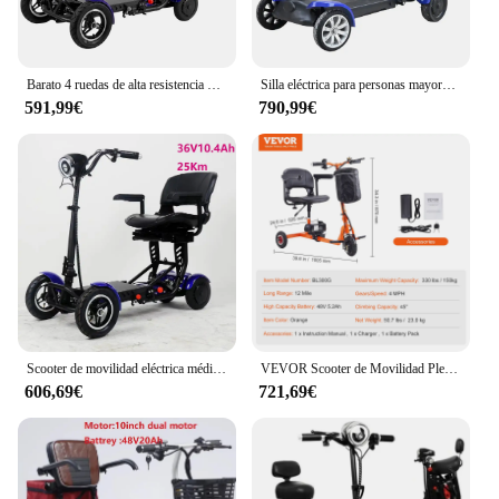
Barato 4 ruedas de alta resistencia para personas mayores plegable dh discapacitados silla de ruedas scooters coche eléctrico con 2 asientos
Silla eléctrica para personas mayores de 4 ruedas, scooter de movilidad eléctrica plegable, ligero, barato, 250 vatios, 36v, 10ah
591,99€
790,99€
Scooter de movilidad eléctrica médica plegable para equipaje de 4 ruedas para personas mayores con doble motor a bajo precio para personas mayores discapacitadas
VEVOR Scooter de Movilidad Plegable de 3 Ruedas para Mayores Scooter de Movilidad Eléctrico Portátil Scooter de Movilidad de Todoterreno con Batería de Iones de Litio de 48 V, Soporte Máximo 150 kg
606,69€
721,69€