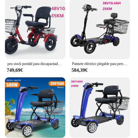
navigating crowded city streets or exploring the
outdoors, this scooter is built to handle various
terrains with ease. Its compact size and lightweight
design make it easy to maneuver through tight
spaces, while the inclusion of a basket ensures you
can carry your essentials with you wherever you go.
The scooter's sleek design and stylish color options
make it a fashionable addition to your daily routine,
ensuring that you can travel with confidence and
style.
peu stock portátil para discapacitados, scooter eléctrico de 3 ruedas para discapacitados de 12 pulgadas, adulto eléctrico para personas mayores
Patinete eléctrico plegable para personas mayores, Scooter de doble motor, 4 ruedas
749,69€
584,39€
**For Vendors and Suppliers**
As a vendor or supplier, the scooter discapacitados
offers a fantastic opportunity to cater to a growing
market of individuals seeking reliable mobility
solutions. With its wholesale availability, you can
provide your customers with a product that is not
only functional but also promotes independence
and accessibility. The scooter's adaptability to
various environments and its inclusive design make
it an excellent choice for retailers looking to expand
their product offerings. Whether you're a healthcare