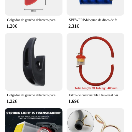
Colgador de gancho delantero para patinete eléctrico, Accesorios para XiaoMi Mijia M365 Pro
SPEWPRP-bloqueo de disco de freno de motocicleta, Cable de recordatorio de Scooter, bolsa de cuerda de resorte de bicicleta, protección de Cable antirrobo, cerraduras de alarma, 120CM
1,20€
2,31€
Colgador de gancho delantero para patinete eléctrico, Accesorios para XiaoMi Mijia M365 Pro
Filtro de combustible Universal para motocicleta, accesorio para ciclomotor, Dirt Bike, 6mm, ATV, gasolina, Gas, gasolina, aceite
1,22€
1,69€