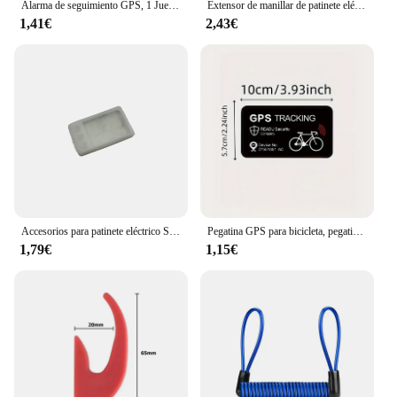
Alarma de seguimiento GPS, 1 Juego de pegatinas reflectantes para patinete, motocicleta, bicicleta, pegatina de advertencia, calcomanía antirrobo, venta al por mayor
Extensor de manillar de patinete eléctrico, soporte de montaje de luz de bocina, adaptador elevador de manillar, lámpara de bicicleta, accesorios de linterna
1,41€
2,43€
Accesorios para patinete eléctrico S866, cubierta de silicona para instrumentos, cubierta protectora impermeable de silicona para instrumentos de patinete, pantalla s866
Pegatina GPS para bicicleta, pegatina de advertencia antirrobo, seguimiento reflectante, impermeable, accesorios para bicicleta, 1 Juego
1,79€
1,15€