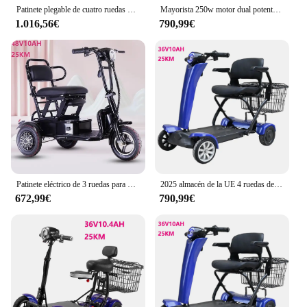
provider, a retailer, or a distributor, the scooter
Patinete plegable de cuatro ruedas para personas mayores, scooter ligero de 500w-ancianos y discapacitados, 4 ruedas
Mayorista 250w motor dual potente 4 ruedas scooter de movilidad plegable automático eléctrico para discapacitados
discapacitados is a smart investment that aligns with
1.016,56€
790,99€
your commitment to providing quality products and
services.
Patinete eléctrico de 3 ruedas para personas mayores, plegable, con batería extraíble, para discapacitados
2025 almacén de la UE 4 ruedas de doble motor eléctrico plegable automático movilidad silla de ruedas plegable eléctrica scooter
672,99€
790,99€