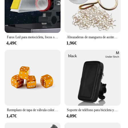
Faros Led para motocicleta, focos superbrillantes, haces altos y bajos, doble color, blanco, amarillo, conducción de Scooter, 12V
Abrazaderas de manguera de aceite para motocicleta, tubo de manguera de línea de combustible de 50/40/30/20/10 piezas, 8mm, ATV, ciclomotor
4,49€
1,96€
Reemplazo de tapa de válvula colorida para patinete eléctrico Xiaomi M365, accesorios de Scooter Ninebot MAX G30 M365, 4 unidades
Soporte de teléfono para bicicleta y motocicleta, Bolsa duradera para teléfono móvil, funda impermeable para Samsung y iPhone
1,47€
4,09€