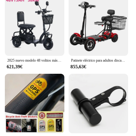
2025 nuevo modelo 48 voltios más barato adulto potente ruedas pequeñas scooter de movilidad para discapacitados 3 ruedas eléctricas
Patinete eléctrico para adultos discapacitados, doble Motor, 500W36V, 2 plazas, Scooter de movilidad, 4 ruedas, plegable, para padres e hijos
621,39€
855,63€