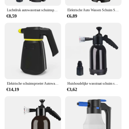
Luchtdruk autowasstraat schuimsproeier Huishoudelijke reiniging glassproeier Fan hittebestendig schuimsproeier
Elektrische Auto Wassen Schuim Spuitpot Huishoudelijke Handheld Carwash Spray Tuinieren Luchtdruk Spuitschuim Pot 1.5l 2l
€8,59
€6,89
Elektrische schuimsproeier Autowasstraat Motorfiets Schone detaillering Sneeuwkanon Hogedrukwaterpistool Generator Lance Wap Handleiding
Huishoudelijke wasstraat schuim spray pot Hogedruk handmatige luchtdruk speciale watering spray pot Hoge temperatuurbestendige pot
€14,19
€3,62