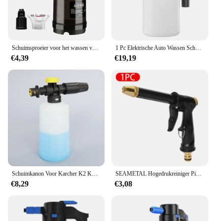
Schuimsproeier voor het wassen van auto's Hogedruk pa-sproeier Autowasvloeistof Speciaal voor auto's Handmatig pneumatisch druktype
1 Pc Elektrische Auto Wassen Schuim Spuitpot Speciaal Voor Hogedruk Spray Auto Wassen Ventilator Type Pneumatische Algemeen Doel Spray
€4,39
€19,19
Schuimkanon Voor Karcher K2 K3 K4 K5 K6 K7 Verstelbare Sneeuw Kanon Schuim Lans Kit Hogedrukreiniger Mondstuk Carwash Pistool
SEAMETAL Hogedrukreiniger Pistool Schuimkanon Tuin Sprinkler Sproeier Car Cleaning Tool Kit Auto-Detailing Car Wash Accessoires
€8,29
€3,08