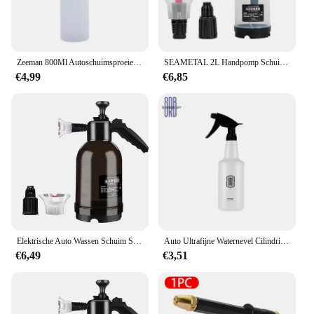
Zeeman 800Ml Autoschuimsproeier Zuur En Alkalibestendig Mondstuk Verstelbare Spuitfles Gieter Voor Wasstraat Accessoires
SEAMETAL 2L Handpomp Schuimsproeier Pneumatische wasmachine Schuim Sneeuwschuim Hogedruk wasstraat Spuitfles voor auto Huisreiniging
€4,99
€6,85
Elektrische Auto Wassen Schuim Spuitpot Huishoudelijke Handheld Carwash Spray Tuinieren Luchtdruk Spuitschuim Pot 1.5l 2l
Auto Ultrafijne Waternevel Cilindrische Spuitfles Hdpe Chemische Bestendige Spray Auto Wassen Gieter, Zware Spuitfles
€6,49
€3,51