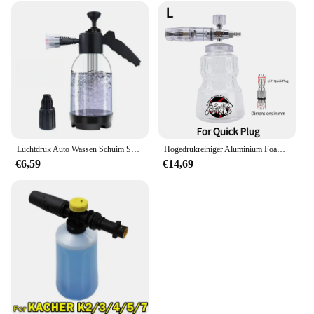
Luchtdruk Auto Wassen Schuim Spuitpot Huishoudelijke Reiniging Glazen Spuitpot Ventilator Zuur En Alkalibestendig Schuim Spuitpot Spuitpot
Hogedrukreiniger Aluminium Foam Lance Foam Nozzle Auto Wash Foam Maker Voor Karcher Elitech Bort Ar Bosch Michelin Hogedrukreiniger
€6,59
€14,69