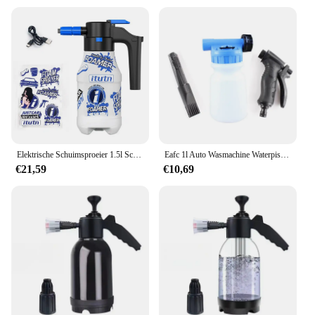
Elektrische Schuimsproeier 1.5l Schuim Generator Voor Carwash 2600Mah Lithium Batterij Schuim Lance Uithoudingsvermogen Auto Wassen Handdoek Schuim Wassen
Eafc 1l Auto Wasmachine Waterpistool Verstelbare Foam Nozzle Spuiten Verwijderbare Jet Druk Auto Wasschuim Pistool Voor Auto Schoonmaken Gereedschap
€21,59
€10,69