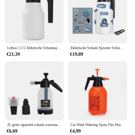
Leiboo 1,5 L Elektrische Schuimsproeier Hogedruk Schuimende Pomp Sproeier Oplaadbare Carwash Foam Blaster Auto Home Cleaning Tool
Elektrische Schuim Sproeier Schuim Generator Voor Carwash Lithium Batterij Schuim Lance 1H Uithoudingsvermogen Auto Wassen Handdoek Schuim Wassen
€21,39
€19,89
2L grote capaciteit schuim wasstraat spuitfles verdikte handmatige druk spuitfles krachtige wasstraat waterpistool watergereedschap
Car Wash Watering Spray Fles Huishoudelijke Luchtdrukspuit Desinfectie Speciale Druk Schuim Spray Fles Auto Accessoires
€6,69
€4,99