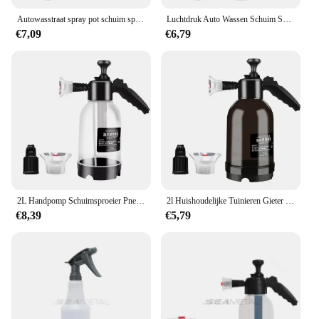
Autowasstraat spray pot schuim spray pot 2L spray type met overdrukventiel voor huishoudelijke auto spray handdruk spray pot
Luchtdruk Auto Wassen Schuim Spuitpot Huishoudelijke Reiniging Glazen Spuitpot Ventilator Zuur En Alkalibestendig Schuim Spuitpot Spuitpot
€7,09
€6,79
2L Handpomp Schuimsproeier Pneumatische wasmachine Schuim Sneeuwschuim Hogedruk wasstraat Spuitfles voor auto-huisreiniging
2l Huishoudelijke Tuinieren Gieter Zure En Alkali Resistente Handmatige Schuimende Luchtdruk Auto Wassen Schuim Pot
€8,39
€5,79