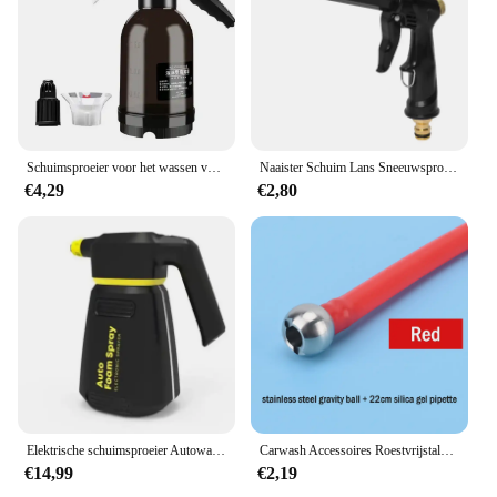
Schuimsproeier voor het wassen van auto's Hogedruk pa-sproeier Autowasvloeistof Speciaal voor auto's Handmatig pneumatisch druktype
Naaister Schuim Lans Sneeuwsproeier Pot Hogedruk Auto Wasmachine Pistool Zeep Schuimer Wassen Water Sproeier Sproeier Voor Auto Huis Schoonmaken Tool
€4,29
€2,80
Elektrische schuimsproeier Autowasstraat Motorfiets Schone detaillering Sneeuwkanon Hogedrukwaterpistool Generator Lance Wap Handleiding
Carwash Accessoires Roestvrijstalen Filter Voor Hogedrukreiniger Schuimkanon Sneeuwschuim Lansvuller Met Plastic Buis
€14,99
€2,19