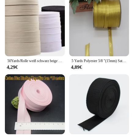
50Yards/Rolle weiß schwarz beige Twill Baumwolle Gurtband Schräg für Tasche Heim textilien hand gefertigt Handwerk 10/15/20/25/30/40mm Breite
5 Yards Polyester 5/8 "(15mm) Satin Schräg band Band bindung einfarbig für DIY Kleidungs stück Nähen und Trimmen Heim textilien
4,29€
4,89€