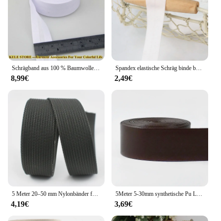
Schrägband aus 100 % Baumwolle, Größe: 20 mm, Breite: 3/4 Zoll, 12 Farben, 25 Yards Faltband, DIY-Material 4 $/Los im Großhandel, einfarbig
Spandex elastische Schräg binde bänder Band Patchwork Quilten Gurtband Trim Tape Saum Ärmel Schneiderei Näh kante
8,99€
2,49€
5 Meter 20–50 mm Nylonbänder für Autositzgurt, Rucksackgurt, dick, 1 mm Gurtband, Gepäckbindungsband, Nähen, Schrägband, Zubehör
5Meter 5-30mm synthetische Pu Leder Kordel tasche Nähband Bänder Kleidung Schräg bindung Dekoration Seil DIY Kleidungs stück Zubehör
4,19€
3,69€