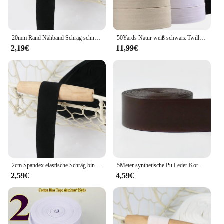
20mm Rand Nähband Schräg schnur Seil für DIY Patchwork Kleidungs stück Nähen Trimmen elastische Schräg binde bänder Taillen band
50Yards Natur weiß schwarz Twill Baumwoll band Gurtband Schräg band für Tasche Heim textilien hand gefertigt Handwerk 10/15/20/25/30/40mm Breite
2,19€
11,99€
2cm Spandex elastische Schräg binde bänder Band Patchwork Quilten Gurtband Zierband Saum Ärmel Schneiderei Näh kante
5Meter synthetische Pu Leder Kordel tasche Faux Gurtband Nähband Bänder Kleidung Schräg bindung Dekoration Seil DIY Zubehör
2,59€
4,59€