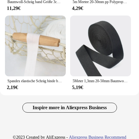
Baumwoll-Schräg band Größe 3cm * 10Meter einfarbiges DIY hand gefertigtes Näh material Schräg band
5m Meetee 20-50mm pp Polypropylen Gurtband Umhängetasche Riemen Nylon band Band Sicherheits gürtel Dekor Spitze Nähen Schräg Zubehör
11,29€
4,29€
Spandex elastische Schräg binde bänder Band Patchwork Quilten Gurtband Trim Tape Saum Ärmel Schneiderei Näh kante
5Meter 1,3mm 20-50mm Baumwoll band für Taschen riemen Rucksack Etikett Band Band Kleidung Schräg bindung DIY Näh zubehör
2,19€
5,19€
Inspire more in Aliexpress Business
©2023 Created by AliExpress -
Aliexpress Business Recommend