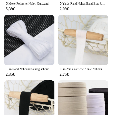
5 Meter Polyester Nylon Gurtband 20–50 mm dekoratives Band Band Rucksack Taschengurt Hundehalsband Schrägbindung Nähzubehör
5 Yards Rand Nähen Band Bias Rohrleitungen Schnur Seil Für DIY Patchwork Garment Nähen Herstellung Und Trimmen Home Textil
5,39€
2,09€
10m Rand Nähband Schräg schnur Seil für DIY Patchwork Kleidungs stück Nähen machen und Trimmen Heim textilien
10m 2cm elastische Kante Nähband Schräg binde bänder Paspel schnur Seil über Bänder falten für DIY Kleidungs stück Patchwork Näh besatz
2,35€
2,75€