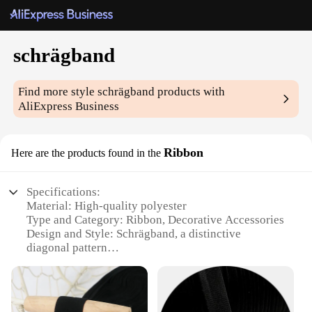
schrägband
Find more style
schrägband
products with
AliExpress Business
Ribbon
Here are the products found in the
Specifications:
Material: High-quality polyester
Type and Category: Ribbon, Decorative Accessories
Design and Style: Schrägband, a distinctive
diagonal pattern
Usage and Purpose: Versatile for crafting, gift
wrapping, and decoration
Shape or Size or Weight or Quantity: Available in
multiple sizes and colors