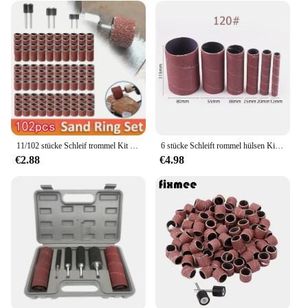
11/102 stücke Schleif trommel Kit Körnung #80 # # Schleif band für Dremel hülsen für elektrische Mini-Winkelschleifer-Schleif dorn
6 stücke Schleift rommel hülsen Kit Schleifpapier Trommel poliers ch eiben 120 Körnung Schleif bänder Hüllen Schleifpapier für Dreh werkzeug
€2.88
€4.98