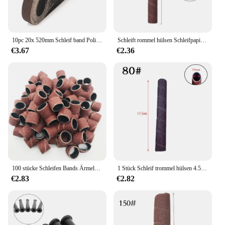
10pc 20x 520mm Schleif band Polier hülsen Zubehör Schleif mittel für Metall Holz möbel Schleifen geeignet für pneumatische Schleif maschinen
Schleift rommel hülsen Schleifpapier 4,5 Zoll 80 Körnung Vibrations spindel für Schleif hülsen Polier werkzeuge Zubehör
€3.67
€2.36
100 stücke Schleifen Bands Ärmeln & 2 Dorne Schleifen Elektrische Polieren Schleifpapier kreis Sand Ting
1 Stück Schleif trommel hülsen 4.5 ''Schleifpapier Trommel hülsen polier werkzeuge 80/Körnung für Metall Kunststoff Holz Jade Schleifen
€2.83
€2.82