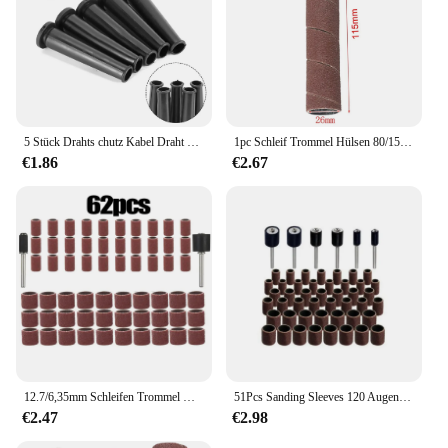
5 Stück Drahts chutz Kabel Draht manschette Kofferraum abdeckung für Winkel Gummistiefel Schutz folie für elektrisches Bohr kabel für Winkel grinde
1pc Schleif Trommel Hülsen 80/150/240grit Schleifpapier Trommel Schleifpapier Trommel Schleifen Polieren Schleifpapier Schleifmittel Werkzeuge
€1.86
€2.67
12.7/6,35mm Schleifen Trommel Kit Grit #80 #120 #180 Sanding Band für Dremel Ärmeln Für Elektrische Mini Winkel grinder Schleif Dorne
51Pcs Sanding Sleeves 120 Augen Schleifpapier Schleifen Rad Bohrer Dreh Werkzeug DIY Schleifpapier Schleif Polieren Für Holzbearbeitung
€2.47
€2.98