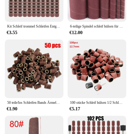
Kit Schleif trommel Schleifen Entgraten 1/2 Zoll Carbo rundum Rotations werkzeuge 80/180/240 Körnung Schleif bänder Hülsen gesetzt
6-teilige Spindel schleif hülsen für oszillieren den Schleifer 80/120/240 Aluminiumoxid-Schleifpapier für Metall-Holz bearbeitungs polier werkzeug
€3.55
€12.00
50 teile/los Schleifen Bands Ärmeln Elektrische Polieren Schleifpapier kreis Sand Nail art Bohrer Datei Salon Tipps Werkzeuge Dremel Zubehör
100 stücke Schleif hülsen 1/2 Schleifpapier Schleif scheibe Dremel Dreh werkzeug Schleifpapier Schleif polieren für die Holz bearbeitung
€1.90
€5.17