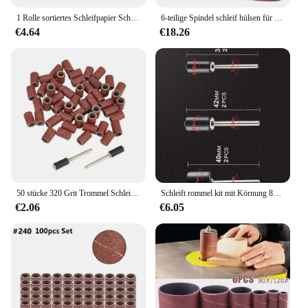
1 Rolle sortiertes Schleifpapier Schleifpapier mit Körnung 80-100 Körnung Spindel schleif hülsen oszillieren der Schleifer Metall Holz bearbeitung Poliers chleif werkzeuge
6-teilige Spindel schleif hülsen für oszillieren den Schleifer, Aluminiumoxid-Schleifpapier mit Körnung 120/240 zum Polieren von Metall holz
€4.64
€18.26
50 stücke 320 Grit Trommel Schleifen Bands Ärmeln + 2 stücke Dorne Set Sanding Band Für Elektrische Mini Winkel Grinder schleifen Dreh Werkzeug
Schleift rommel kit mit Körnung 80-100 für Dremel-Schleif bänder Hülsen mit Dorn gummi für Rotations werkzeug
€2.06
€6.05