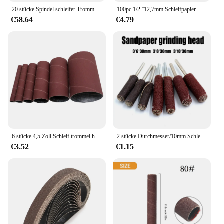
20 stücke Spindel schleifer Trommel Kit Schleif band Gummi Dorn Spindel + Schleif hülsen mit Gehäuse, für Holz bearbeitung Bohrer Dreh werkzeug
100pc 1/2 ''12,7mm Schleifpapier Schleif scheibe Schleif hülsen Dremel Rotations werkzeug Schleifpapier Schleif polieren für die Holz bearbeitung
€58.64
€4.79
6 stücke 4,5 Zoll Schleif trommel hülsen Kit Schleifpapier Trommel poliers cheibe 240 Körnung für Metalle Kunststoffe Holz Jade Schleif politur
2 stücke Durchmesser/10mm Schleifpapier Schleif kopf Schleifen Körnung zylindrische Hülse Sandpapier Rollen rad mit 1/8-Zoll-Schaft
€3.52
€1.15