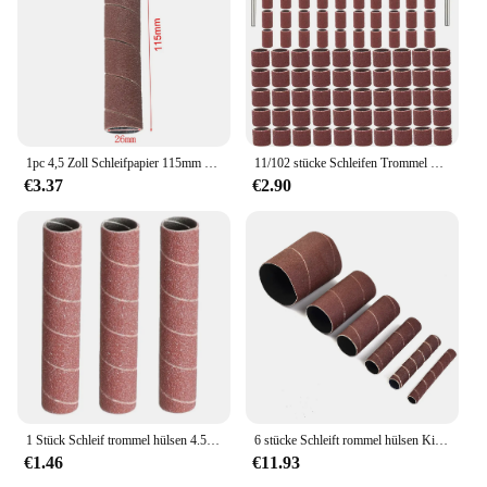
1pc 4,5 Zoll Schleifpapier 115mm Durchmesser 26mm Trommel hülsen Schleifpapier Polier werkzeuge Trocken schleifpapier Schleif werkzeuge
11/102 stücke Schleifen Trommel Kit Grit #80 #120 #180 Sanding Band für Dremel Ärmeln Für Elektrische Mini Winkel grinder Schleif Dorne
€3.37
€2.90
1 Stück Schleif trommel hülsen 4.5 ''Schleifpapier Trommel hülsen polier werkzeuge 80/Körnung für Metall Kunststoff Holz Jade Schleifen
6 stücke Schleift rommel hülsen Kit Schleifpapier Trommel poliers ch eiben 120 Körnung Schleif bänder Hüllen Schleifpapier für Dreh werkzeug
€1.46
€11.93