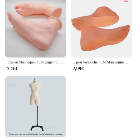
Frauen Mannequin Füße zeigen Silikon Fuß Modell für Schmuck
1 paar Weibliche Füße Mannequin Modell Für Fuß Tanga Stil Sandale Schuh Socke Display Nude/Klar/Weiß
7,16€
2,99€