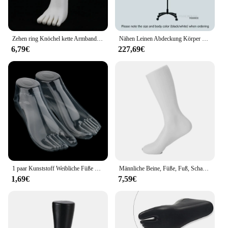
Zehen ring Knöchel kette Armband Mannequin Fuß Display Modell 20cm Ständer weiß links
Nähen Leinen Abdeckung Körper Weibliche Mannequins mit Beinen für Kleidung Design Büste Schneider Mannequin Kleid Display Stand Kann Pin
6,79€
227,69€
1 paar Kunststoff Weibliche Füße Mannequin Fuß Thong Sandale Schuh Socke Modell Display
Männliche Beine, Füße, Fuß, Schaufensterpuppe, Sockenständer, wiederverwendbares Fußspielzeug, langlebige Bahre für Vitrine, Geschäft, kommerzielle Geschäftsleute
1,69€
7,59€