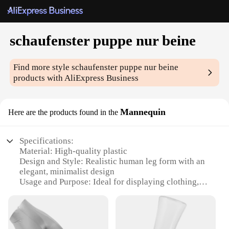
schaufenster puppe nur beine
Find more style
schaufenster puppe nur beine
products with AliExpress Business
Mannequin
Here are the products found in the
Specifications:
Material: High-quality plastic
Design and Style: Realistic human leg form with an
elegant, minimalist design
Usage and Purpose: Ideal for displaying clothing,
shoes, and accessories in retail store windows
Type and Category: Mannequin with only legs, part
of the schaufenster puppe nur beine category
Performance and Property: Durable and lightweight,