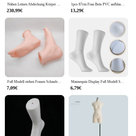
Nähen Leinen Abdeckung Körper Weibliche Mannequins mit Beinen für Kleidung Design Büste Schneider Mannequin Kleid Display Stand Kann e
1pcs 87cm Frau Bein PVC aufblasbare Schaufenster puppe Silber Dummy Torso Modell Fußform für Display Strümpfe Socken Display zubehör
230,99€
13,29€
Fuß Modell stehen Frauen Schaufenster puppe Füße Display Sandalen Schuhe Socken Display für kurze Strümpfe Einzelhandel geschäft Knöchel Armband Zehen ringe
Mannequin Display Fuß Modell Schuhe Socke Füße Socken Ankle Stehen Weibliche Kurze Gefälschte Unterstützung Armband Schuh Bein Frau Steht Strumpf
7,09€
6,79€