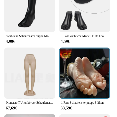
Weibliche Schaufenster puppe Modellierung Füße Schuhe Unterstützung Fuß Modell Frauen Fuß Socke Display Form für Juwelier geschäft Knöchel Armband Home Socken
1 Paar weibliche Modell Füße Erwachsenen Mannequin Fuß für Sandale Schuhe Socke Display schwarz
4,99€
4,59€
Kunststoff Unterkörper Schaufenster puppe Fett Penner Big Ass halbe Länge Hosen Bein Requisiten für Frauen Hosen Display
1 Paar Schaufenster puppe Silikon weibliche Beine Füße Fuß Schaufenster puppe Schuhe Socken lebensechte Füße Modell Display-Modus 36 Größe
67,69€
33,59€