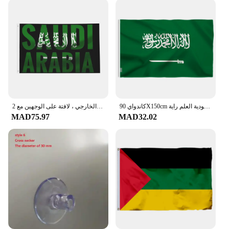
كاندواي 90X150cm ساو سا المملكة العربية السعودية العلم العربية السعودية العلم راية
علم المملكة العربية السعودية للديكور الداخلي والخارجي ، لافتة على الوجهين مع 2x3 ، 3x5 ، 4x6 ، 5x8 قدم
MAD75.97
MAD32.02