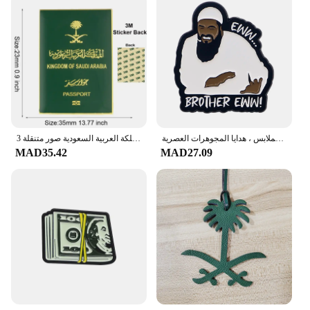
مضحك شقيق يقتبس دبوس المينا بروش ، دبابيس طية صدر ، شارة على ظهره ، اكسسوارات الملابس ، هدايا المجوهرات العصرية
اختيار المملكة العربية السعودية صور متنقلة 3M ملصق شارة معدنية دبابيس دبابيس
MAD35.42
MAD27.09