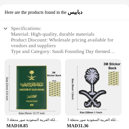
دبابيس
Here are the products found in the
Specifications:
Material: High-quality, durable materials
Product Discount: Wholesale pricing available for
vendors and suppliers
Type and Category: Saudi Founding Day themed
decoration sets
Design and Style: Exquisite, festive designs that
celebrate the occasion
Usage and Purpose: Ideal for Saudi Founding Day
events and celebrations
Typical Adaptive Scenario: Suitable for both indoor
and outdoor settings
Shape or Size or Weight or Quantity: Varies
depending on the set, with options to accommodate
different needs
اختيار المملكة العربية السعودية صور متنقلة 3M ملصق شارة معدنية دبابيس دبابيس
المملكة العربية السعودية صور متنقلة 3M ملصق شارة معدنية دبوس دبابيس دبابيس
Features:
MAD10.85
MAD31.36
**Elegant Celebration**