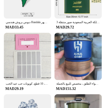
المملكة العربية السعودية صور متنقلة 3M ملصق شارة معدنية دبوس دبابيس دبابيس
دبوس بروش هندسي Handala صبي ، فولاذ مقاوم للصدأ ، الشرق الأوسط ، طية صدر السترة ملابس بطيخ رائعة ، ملحق حقيبة ظهر
MAD33.45
MAD29.72
كوب من الفولاذ المقاوم للصدأ من الهلال ، كوب بيرة بغطاء ، كوب قهوة للتخييم في الهواء الطلق ، مخصص للبيع بالجملة ،
كوبونات حب للخدش، 10 قطع، كوبونات حب عيد الحب DIY، هدايا عيد ميلاد إبداعية للأصدقاء
MAD29.19
MAD151.32