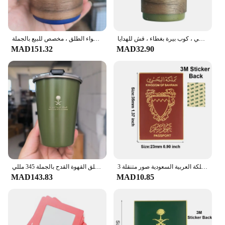
كوب قهوة بشعار المملكة العربية السعودية ، فولاذ مقاوم للصدأ ، كوب ماء ، تخييم خارجي ، كوب بيرة بغطاء ، قش للهدايا ،
كوب من الفولاذ المقاوم للصدأ من الهلال ، كوب بيرة بغطاء ، كوب قهوة للتخييم في الهواء الطلق ، مخصص للبيع بالجملة ،
MAD151.32
MAD32.90
المملكة العربية السعودية صور متنقلة 3M ملصق شارة معدنية دبوس دبابيس دبابيس
المملكة العربية السعودية شعار مع غطاء غطاء 304 الفولاذ المقاوم للصدأ الشاي القدح التخييم في الهواء الطلق القهوة القدح بالجملة 345 مللي
MAD143.83
MAD10.85