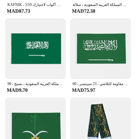
علم المملكة العربية السعودية ، سلالة Ayyubid ، 3 × 5 قدم ، 90 × 7.5 سم ، 60x90 سم
KAFNIK ، 5/10 قطعة الكثير السعودية الجدول مكتب راية العلم 14*21 سنتيمتر العلم/البلاستيك أعلام أو شفط أكواب لاختيارك
MAD87.73
MAD72.38
لافتة بوليستر خارجية من المملكة العربية السعودية ، زخرفة اليوم الوطني ، مقاومة للتلاشي ، 23 سيبتمبر ، 60x90 ، 90x150cm
لافتة علم المملكة العربية السعودية ، نسيج ، 90x150cm
MAD9.70
MAD75.97