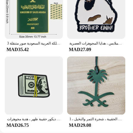
مضحك شقيق يقتبس دبوس المينا بروش ، دبابيس طية صدر ، شارة على ظهره ، اكسسوارات الملابس ، هدايا المجوهرات العصرية
اختيار المملكة العربية السعودية صور متنقلة 3M ملصق شارة معدنية دبابيس دبابيس
MAD35.42
MAD27.09
سلسلة مفاتيح بخريطة من الجلد الطبيعي للسيدات ، دلاية على الظهر ، سحر الحقيبة ، شجرة التمر والنخيل ، 1 *
بروش مينا على شكل نقود إبداعي ، رمز دولار ، شارة طية صدر ورقة نقدية ، ديكور حقيبة ظهر ، هدية مجوهرات
MAD26.75
MAD29.08