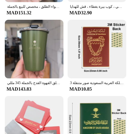
كوب قهوة بشعار المملكة العربية السعودية ، فولاذ مقاوم للصدأ ، كوب ماء ، تخييم خارجي ، كوب بيرة بغطاء ، قش للهدايا ،
كوب من الفولاذ المقاوم للصدأ من الهلال ، كوب بيرة بغطاء ، كوب قهوة للتخييم في الهواء الطلق ، مخصص للبيع بالجملة ،
MAD151.32
MAD32.90
المملكة العربية السعودية صور متنقلة 3M ملصق شارة معدنية دبوس دبابيس دبابيس
المملكة العربية السعودية شعار مع غطاء غطاء 304 الفولاذ المقاوم للصدأ الشاي القدح التخييم في الهواء الطلق القهوة القدح بالجملة 345 مللي
MAD143.83
MAD10.85