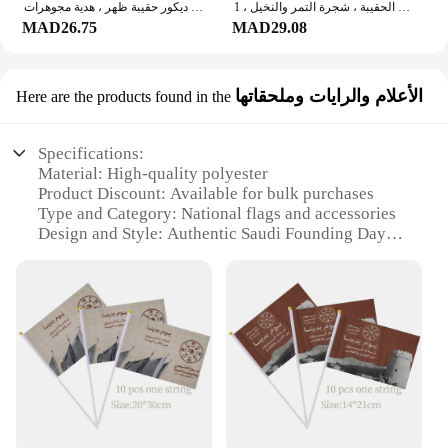
سلسلة مفاتيح بخريطة من الجلد الطبيعي للسيدات ، دلاية على الظهر ، سحر الحقيبة ، شجرة التمر والنخيل ، 1 *
بروش مينا على شكل نقود إبداعي ، رمز دولار ، شارة طية صدر ورقة نقدية ، ديكور حقيبة ظهر ، هدية مجوهرات
MAD26.75
MAD29.08
الأعلام والرايات وملحقاتها
Here are the products found in the
Specifications:
Material: High-quality polyester
Product Discount: Available for bulk purchases
Type and Category: National flags and accessories
Design and Style: Authentic Saudi Founding Day
motifs
Usage and Purpose: Celebrate Saudi National Day
with pride
Performance and Property: Durable and weather-
resistant
Parts and Accessories: Includes flagpole, ground
spike, and carrying case
Features:
**Proudly Display Your Patriotism**