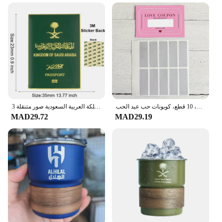
كوبونات حب للخدش، 10 قطع، كوبونات حب عيد الحب DIY، هدايا عيد ميلاد إبداعية للأصدقاء
المملكة العربية السعودية صور متنقلة 3M ملصق شارة معدنية دبوس دبابيس دبابيس
MAD29.72
MAD29.19