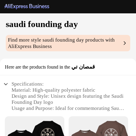
saudi founding day
Find more style
saudi founding day
products with
AliExpress Business
قمصان تي
Here are the products found in the
Specifications:
Material: High-quality polyester fabric
Design and Style: Unisex design featuring the Saudi
Founding Day logo
Usage and Purpose: Ideal for commemorating Saudi
Founding Day events and celebrations
Type and Category: Casual wear, suitable for both
men and women
Performance and Property: Durable and