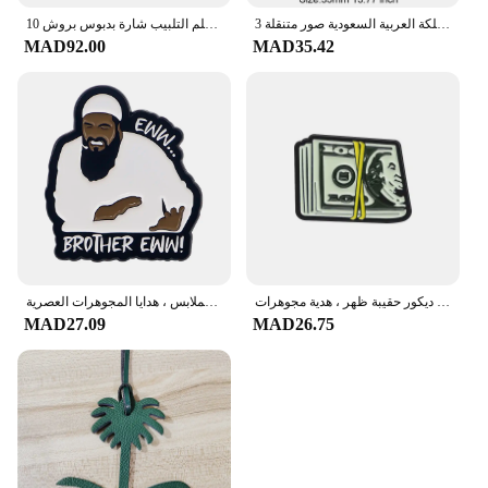
اختيار المملكة العربية السعودية صور متنقلة 3M ملصق شارة معدنية دبابيس دبابيس
10 قطعة مجموعة المملكة العربية السعودية العلم التلبيب شارة بدبوس بروش
MAD92.00
MAD35.42
بروش مينا على شكل نقود إبداعي ، رمز دولار ، شارة طية صدر ورقة نقدية ، ديكور حقيبة ظهر ، هدية مجوهرات
مضحك شقيق يقتبس دبوس المينا بروش ، دبابيس طية صدر ، شارة على ظهره ، اكسسوارات الملابس ، هدايا المجوهرات العصرية
MAD27.09
MAD26.75