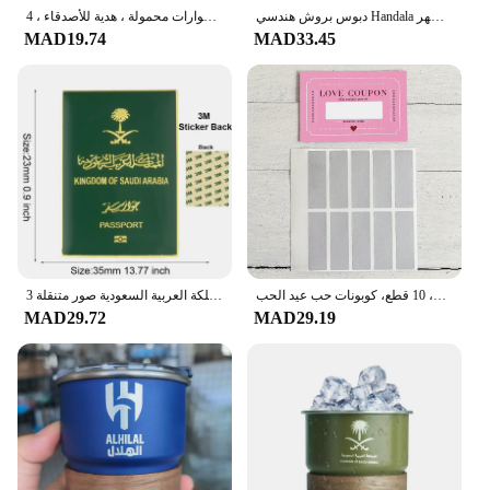
دبوس بروش هندسي Handala صبي ، فولاذ مقاوم للصدأ ، الشرق الأوسط ، طية صدر السترة ملابس بطيخ رائعة ، ملحق حقيبة ظهر
ملصق أنيمي للشفاء من الداخل للخارج ، فرحة إبداعية ، حقيبة ظهر معدنية بالمينا ، إكسسوارات محمولة ، هدية للأصدقاء ، 4 * *
MAD19.74
MAD33.45
كوبونات حب للخدش، 10 قطع، كوبونات حب عيد الحب DIY، هدايا عيد ميلاد إبداعية للأصدقاء
المملكة العربية السعودية صور متنقلة 3M ملصق شارة معدنية دبوس دبابيس دبابيس
MAD29.72
MAD29.19