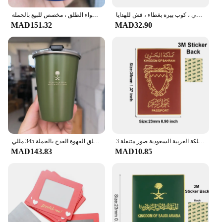
كوب قهوة بشعار المملكة العربية السعودية ، فولاذ مقاوم للصدأ ، كوب ماء ، تخييم خارجي ، كوب بيرة بغطاء ، قش للهدايا ،
كوب من الفولاذ المقاوم للصدأ من الهلال ، كوب بيرة بغطاء ، كوب قهوة للتخييم في الهواء الطلق ، مخصص للبيع بالجملة ،
MAD151.32
MAD32.90
المملكة العربية السعودية صور متنقلة 3M ملصق شارة معدنية دبوس دبابيس دبابيس
المملكة العربية السعودية شعار مع غطاء غطاء 304 الفولاذ المقاوم للصدأ الشاي القدح التخييم في الهواء الطلق القهوة القدح بالجملة 345 مللي
MAD143.83
MAD10.85