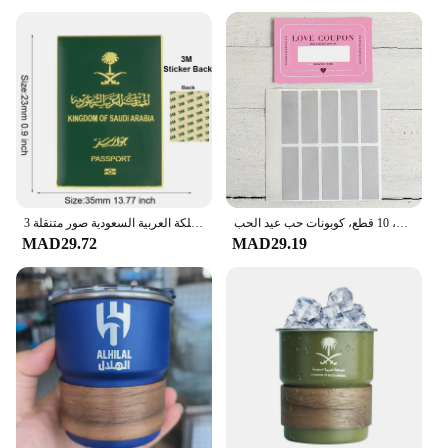
كوبونات حب للخدش، 10 قطع، كوبونات حب عيد الحب DIY، هدايا عيد ميلاد إبداعية للأصدقاء
المملكة العربية السعودية صور متنقلة 3M ملصق شارة معدنية دبوس دبابيس دبابيس
MAD29.72
MAD29.19