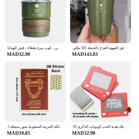
المملكة العربية السعودية شعار مع غطاء غطاء 304 الفولاذ المقاوم للصدأ الشاي القدح التخييم في الهواء الطلق القهوة القدح بالجملة 345 مللي
كوب قهوة بشعار المملكة العربية السعودية ، فولاذ مقاوم للصدأ ، كوب ماء ، تخييم خارجي ، كوب بيرة بغطاء ، قش للهدايا ،
MAD32.90
MAD143.83
10 قطعة خدش بطاقات عيد ميلاد هدية الحب كوبونات الذكرى DIY بها بنفسك هدية لها عيد الحب تذاكر الحب ملاحظة لعبة بطاقات
المملكة العربية السعودية صور متنقلة 3M ملصق شارة معدنية دبوس دبابيس دبابيس
MAD10.85
MAD32.90