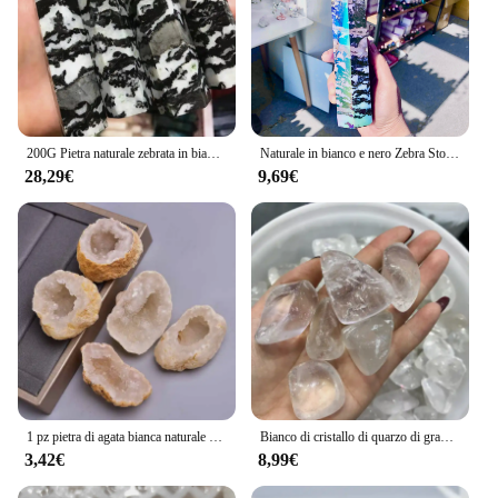
200G Pietra naturale zebrata in bianco e nero Punto Diaspro Pietre da meditazione Guarigione Torre di cristallo Decorazioni per la casa moderne
Naturale in bianco e nero Zebra Stone Point Jasper Meditation Stones Healing Crystal Tower Home Decor Modern
28,29€
9,69€
1 pz pietra di agata bianca naturale grezza grande campione minerale minerale minerale roccia Geode cristallo Cluster guarigione pietra preziosa quarzo Reiki decorazioni per la casa
Bianco di cristallo di quarzo di grande tumbled pietra reiki guarigione di pietra naturale e minerali per la casa decorazione del giardino per la vendita 100g
3,42€
8,99€