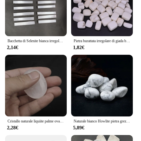
Bacchetta di Selenite bianca irregolare punto di cristallo naturale grezzo quarzo grezzo Gyspum Sticks artigianato Mineral Specime Healing Reiki
Pietra burattata irregolare di giada bianca naturale, cristallo curativo Reiki, pietra preziosa minerale dell'acquario, decorazione della gemma del campione della decorazione domestica
2,14€
1,82€
Cristallo naturale liquiite palme ovali gesso bianco forme libere Reiki guarigione pietra grezza allevia lo stress ornamento decorazioni per la casa
Naturale bianco Howlite pietra grezza cristallo di quarzo grezzo Reiki guarigione gemma minerale campione decorazione della casa
2,28€
5,89€