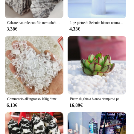
Calcare naturale con filo nero obelisco curativo pietra Zebra in bianco e nero bellissimo ornamento per piramide di decorazioni per la casa
1 pz pietre di Selenite bianca naturale punto di cristallo bacchetta pietra curativa minerale energetico artigianato minerale decorazione della casa torre di Chakra al quarzo
3,38€
4,33€
Commercio all'ingrosso 100g dimensioni pietra di cristallo bianco naturale punti di quarzo ghiaia Chakra guarigione cristalli di quarzo Reiki pietre naturali
Pietre di ghiaia bianca riempitivi per vasi ornamenti da giardino in pietra decorativa in vaso regalo di ornamento di natale
6,13€
16,89€