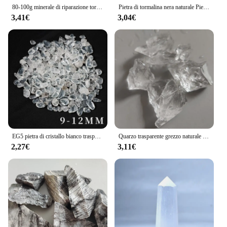
80-100g minerale di riparazione tormalina nera naturale tormalina può essere utilizzato per la decorazione domestica regalo fai da te
Pietra di tormalina nera naturale Pietra di quarzo bianco Riparazione Decorazione minerale domestico Pietra Campione minerale Guarigione di cristallo irregolare
3,41€
3,04€
EG5 pietra di cristallo bianco trasparente naturale punti di quarzo ghiaia Chakra guarigione cristalli di quarzo Reiki pietre naturali decorazioni per la casa
Quarzo trasparente grezzo naturale cristallo bianco roccia minerale campione pietra curativa acquario pietra decorazione della casa artigianato in pietra
2,27€
3,11€