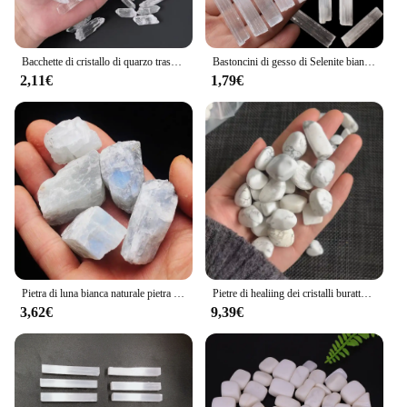
Bacchette di cristallo di quarzo trasparente grezzo lucido spirituale naturale di alta qualità sculture punti di cristallo grezzo bianco per la meditazione
Bastoncini di gesso di Selenite bianco naturale campione minerale Reiki irregolare bacchetta di cristallo di guarigione ciondolo gioielli fai da te che fa pietra
2,11€
1,79€
Pietra di luna bianca naturale pietra grezza paesaggistica decorazione al quarzo cristallo ghiaia acquario vaso di fiori ghiaia
Pietre di healiing dei cristalli burattati howlite bianchi del quarzo naturale per la decorazione del giardino
3,62€
9,39€