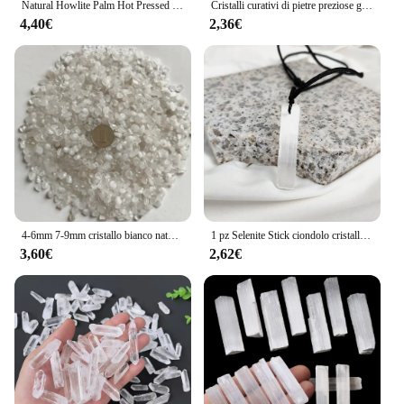
Natural Howlite Palm Hot Pressed Stone White turchese Family Healing Gemstone Ornaments Energy Crystal Gifts
Cristalli curativi di pietre preziose grezze sfuse di cristallo di quarzo bianco naturale
4,40€
2,36€
4-6mm 7-9mm cristallo bianco naturale ghiaia quarzo cristallo chip di roccia cristallo di quarzo naturale 100g
1 pz Selenite Stick ciondolo cristallo vera pietra preziosa gesso bianco minerale pietra grezza Neclace per gioielli pulizia guarigione regalo fai da te
3,60€
2,62€