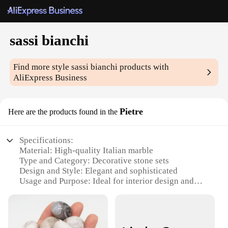
sassi bianchi
Find more style
sassi bianchi
products with
AliExpress Business
Pietre
Here are the products found in the
Specifications:
Material: High-quality Italian marble
Type and Category: Decorative stone sets
Design and Style: Elegant and sophisticated
Usage and Purpose: Ideal for interior design and
architectural accents
Performance and Property: Durable and long-lasting
Parts and Accessories: Available in a variety of
sizes and shapes