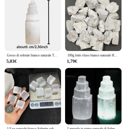
Gesso di selenite bianco naturale Torre di cristallo Castello grattacielo Collezione trasparente di statue artigianali minerali di cristallo marocchino
100g lotto sfuso bianco naturale Howlite pietra grezza quarzo grezzo cristallo Reiki guarigione pietra preziosa campione minerale decorazione della casa
5,03€
1,79€
1/3 pz naturale bianco Selenite cubo cristalli pietre burattate guarigione Reiki intagliato a mano minerale campione Display decorazione
Lampada in pietra naturale di Selenite pietre preziose bianche Ice Berg lampada intagliata decorazione di minerale di cristallo torre di gesso torre di quarzo minerale decorazioni per la casa