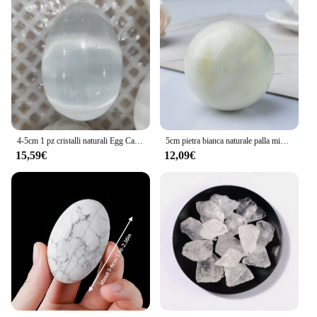
4-5cm 1 pz cristalli naturali Egg Carving Stone Malachite Healing Reiki Gemstone Massage Yoni White Quartz Stone Home Decor
5cm pietra bianca naturale palla minerale energia guarigione pietra meditazione pietre preziose decorazione della casa regalo supporto in legno gratuito
15,59€
12,09€