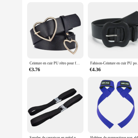
excellent addition to any retail store or online shop. The b
looking to expand their product offerings. Whether you're a fas
Ceinture en cuir PU rétro pour femmes et filles, ceinture en métal, sangle de pantalon CLCDFemin37, blanc, noir, structure en forme de cœur, mode
Fahison-Ceinture en cuir PU pour femme, 3.8cm
€3.76
€4.36
Sangles de cargaison en métal pour voiture et moto, ceinture à cliquet noire, sac à bagages, ULde remorquage, ceinture de bain, 40cm, 2 pièces