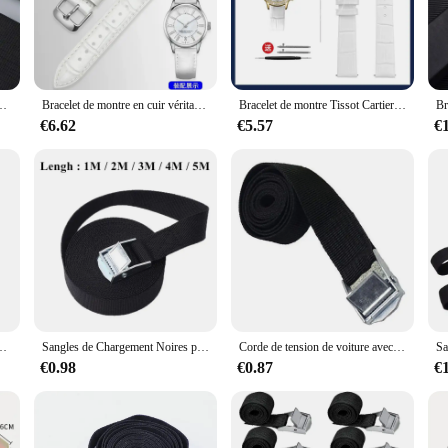
tion to your casual attire, this bracelet is designed to adapt seamlessly.
ement of style. Its adjustable length allows for a perfect fit, making it suitable
thout overpowering the timepiece. Whether you're attending a business meeting o
Accessoire Disponible en Blanc, Marron, Noir, 16mm, 18mm, 20mm, 22mm
Bracelet de montre en cuir véritable pour femme, bracelet blanc pour Tissot Cartier DW, boucle en métal or rose, 12m, 14mm, 15mm, 16mm, 17mm, 18mm, 20mm
Bracelet de montre Tissot Cartier DW pour femme, boucle en métal rose doré, bracelet de montre en peau de cercle, blanc, 12mm, 14mm, 15mm, 16mm, 17mm, 18mm, 20mm
€6.62
€5.57
€
le blanche en cuir is an excellent choice. Its versatility and timeless design mak
acelet is sure to delight. With its wholesale availability and vendors ready to su
silicone, 1 paire, accessoires de musculation, support de poignet
Sangles de Chargement Noires pour Voiture, Moto, Vélo, Corde de Remorquage en Métal, Ceinture à Cliquet de Bain, 1m/2m/3m/4m/5m
Corde de tension de voiture avec sangle en métal, ceinture à cliquet de bain, sac à bagages, arrimage de cargaison, tendeur de ULde remorquage, 1 m, 2 m, 3 m, 5m x 25mm
€0.98
€0.87
€