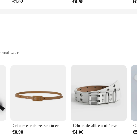
€1.92
€0.98
€
formal wear
 various outfit choices
t of sophistication and style. Each belt is meticulously crafted from premium ge
 adds a touch of elegance to any outfit, making it a versatile choice for both ca
mble, this belt is designed to elevate your fashion game.
 statement. The white sash belt is a perfect addition to your wardrobe, offering
touch to your everyday attire, this belt is an essential accessory. It's not just a
 can mix and match to create a unique look for every outfit.
le créative pour femme, jupe de robe, taille élastique, ceinture fine, environnement
Ceinture en cuir avec structure en métal pour dames et filles, ceinture de taille fine, ceinture de couleur bonbon, ceinture de document, décoration de jeans, côté mince, tout match
Ceinture de taille en cuir à rivets punk pour femmes et hommes, sangle en PU étoile, noir et blanc, double nucléoHollow pour jeans, décor de jupe, Y2K, 110cm
€0.90
€4.00
€
l use but also an excellent choice for wholesale and retail vendors. With its tim