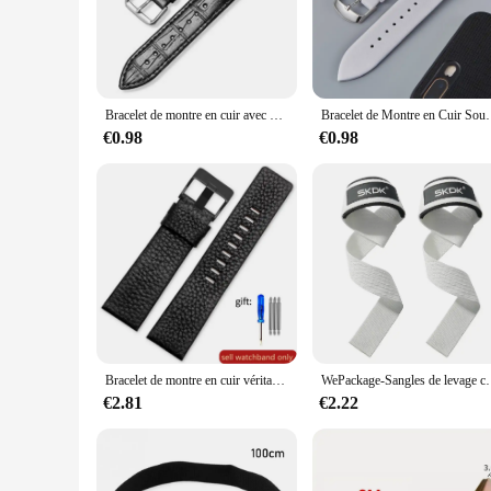
dressing up for a formal event or adding a touch of sophistica
**Versatile Accessory for Every Occasion**
The sangle blanche en cuir is not just a bracelet; it's a stat
be worn with a variety of watches, from sporty to classic, wi
accessory to elevate your look.
Bracelet de montre en cuir avec motif de nœud en bambou, remplacement universel, noir, marron, bleu, rouge, blanc, rose, 12-24mm
Bracelet de Montre en Cuir Souple Ultra-Mince, 
**A Perfect Gift for Watch Lovers**
€0.98
€0.98
Looking for a thoughtful gift for a watch enthusiast? The sang
shopping for a birthday, anniversary, or just because, this br
that is both affordable and cherished.
Bracelet de montre en cuir véritable pour Diesel, ceinture de montre, noir marron blanc, DZ7257, 1657mm, 4323mm, 7314mm, 7313mm, 7371mm, sangles 22mm, 24mm, 26mm, 27mm, 28mm, 30mm
WePackage-Sangles de levage coordonnantes en 
€2.81
€2.22