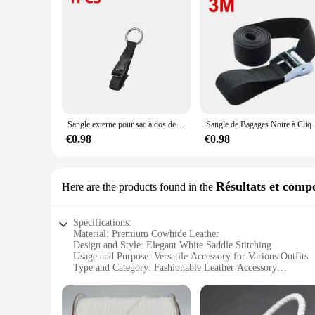
Sangle externe pour sac à dos de voyage, sangle portable avec structure de dégagement Add-A-Bag, sangle de bagage, ceinture, porte-veste
Sangle de Bagages Noire à Cliquet de 6m x 25mm, Ceinture 
€0.98
€0.98
Résultats et compo
Here are the products found in the
Specifications:
Material: Premium Cowhide Leather
Design and Style: Elegant White Saddle Stitching
Usage and Purpose: Versatile Accessory for Various Outfits
Type and Category: Fashionable Leather Accessory
Performance and Property: Durable and Long-Lasting
Parts and Accessories: Includes Matching Metal Hardware
Features: