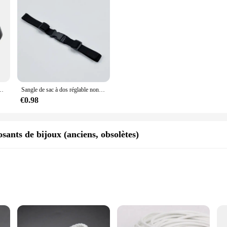
de Bain, Attache de Cargaison avec Structure en Métal, Nouveau, Livraison Directe
Sangle de sac à dos réglable non ald, sangle de poitrine, SFP, sangles de camping en plein air, partenaires de sac à dos, accessoires de ceinture
€0.98
sants de bijoux (anciens, obsolètes)