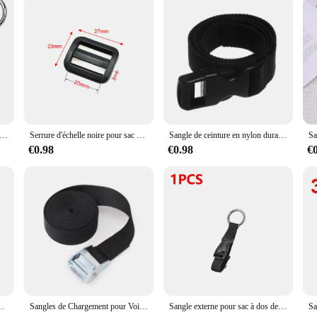
rne pour sac à dos de voyage, sangle portable avec structure de dégagement Add-A-Bag, sangle de bagage, ceinture, porte-veste
Serrure d'échelle noire pour sac à dos, 5 pièces/paquet, boucles en plastique, sangle 20-38mm
Sangle de ceinture en nylon durable avec came, kits de voyage, outil de camping en plein air, bagages noirs
€0.98
€0.98
€
urnitures de valise, accessoires essentiels de voyage, tendance, 18 "-34"
Sangles de Chargement pour Voiture, Moto, Vélo avec Corde de Remorquage en Métal, Ceinture à Cliquet de Bain pour Bagages, 1m, 3 Pièces
Sangle externe pour sac à dos de voyage, sangle portable avec structure de dégagement Add-A-Bag, sangle de bagage, ceinture, porte-veste