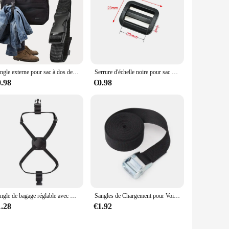
Sangle externe pour sac à dos de voyage, sangle portable avec structure de dégagement Add-A-Bag, sangle de bagage, ceinture, porte-veste
Serrure d'échelle noire pour sac à dos, 5 pièces/paquet, boucles en plastique, sangle 20-38mm
0.98
€0.98
Sangle de bagage réglable avec mot de passe, ceintures de partenaires, fournitures de valise, accessoires essentiels de voyage, tendance, 18 "-34"
Sangles de Chargement pour Voiture, Moto, Vélo avec Corde de Remorquage en Métal, Ceinture à Cliquet de Bain pour Bagages, 1m, 3 Pièces
1.28
€1.92