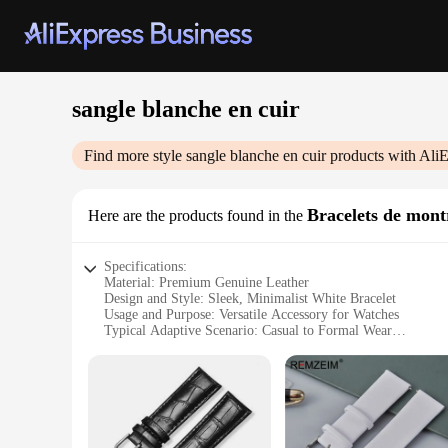
sangle blanche en cuir
Find more style
sangle blanche en cuir
products with AliE
Bracelets de mont
Here are the products found in the
Specifications:
Material: Premium Genuine Leather
Design and Style: Sleek, Minimalist White Bracelet
Usage and Purpose: Versatile Accessory for Watches
Typical Adaptive Scenario: Casual to Formal Wear
Shape or Size: Adjustable Length for Comfort Fit
Performance and Property: Durable and Elegant
Features:
**Elegant Craftsmanship and Durability**
The sangle blanche en cuir, or white leather bracelet, is a t
a durable and stylish accessory that complements any watch. 