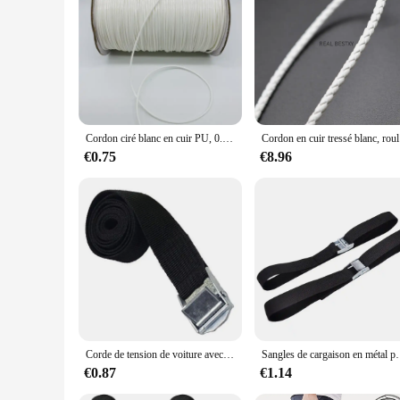
**Elegant Craftsmanship and Durability**
The sangle blanche en cuir, or white leather strap, is a test
test of time. The elegant white saddle stitching adds a touch 
statement piece or a subtle accent, this saddle strap is desig
**Versatile Accessory for Every Occasion**
This sangle blanche en cuir is not just a piece of jewelry; it
of style and functionality. The strap's design allows for ea
your casual outfit, this saddle strap is the perfect companion.
Cordon ciré blanc en cuir PU, 0.5/0.8/1.0/1.5/2mm, pour la fabrication de bijoux, Bracelet Shamballa, DIY
Cordon 
**Adaptable and Accessible for Everyone**
€0.75
€8.96
This sangle blanche en cuir is not just a product; it's an inv
accessory to their customers. With its sets for sale, you can 
must-have for anyone looking to elevate their accessory gam
Corde de tension de voiture avec sangle en métal, ceinture à cliquet de bain, sac à bagages, arrimage de cargaison, tendeur de ULde remorquage, 1 m, 2 m, 3 m, 5m x 25mm
Sangles de cargaison en métal pour voiture et moto, ceintur
€0.87
€1.14