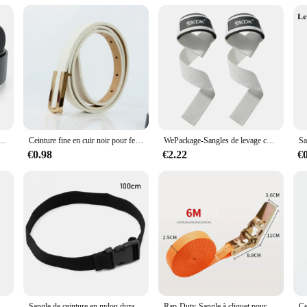
elts are designed to appeal to a wide range of customers, making them a popular 
hion enthusiast or a retailer, this belt set is sure to impress.
 x printemps cm, couleur blanche, noire, rose, couleur unie, décorative, nouvelle collection
Ceinture fine en cuir noir pour femmes, 100cm, à la mode et polyvalente, petite ceinture blanche imbibée de style coréen simple pour robe décorative
WePackage-Sangles de levage coordonnantes en silicone, 1 paire, accessoires de musculation, support de poignet
€0.98
€2.22
€
Haltères de gymnastique non-ald, 1 paire, sangles de levage, Crossfit, équipement de fitness, soulèvement des poignets
Sangle de ceinture en nylon durable avec structure à came, kits de voyage, outil de camping en plein air, bagages, noir, 0.5-3m
Rap-Duty-Sangle à cliquet pour cargaison avant de voiture et de camion, structure en métal, réglable, sécurisé, pour un transport sûr des bagages