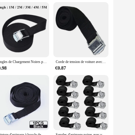
choice for both fashion-forward individuals and businesses
Sangles de Chargement Noires pour Voiture, Moto, Vélo, Corde de Remorquage en Métal, Ceinture à Cliquet de Bain, 1m/2m/3m/4m/5m
Corde de tension de voiture avec sangle en métal, ceinture à cliquet de bain, sac à bagages, arrimage de cargaison, tendeur de ULde remorquage, 1 m, 2 m, 3 m, 5m x 25mm
0.98
€0.87
Ceinture d'arrimage à boucle de 2M, sangles de cargaison avec corde de remorquage à boucle en métal, ceinture à cliquet solide pour sac à bagages, accessoires de moto et de voiture
Sangles d'arrimage noires avec verrouillage de serrage, sangles de fixation rapides pour moto, outil en fibre de bagage, 10 pièces