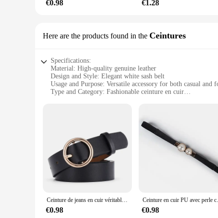
€0.98
€1.28
Ceintures
Here are the products found in the
Specifications:
Material: High-quality genuine leather
Design and Style: Elegant white sash belt
Usage and Purpose: Versatile accessory for both casual and 
Type and Category: Fashionable ceinture en cuir
Performance and Property: Durable and long-lasting
Parts and Accessories: Comes as a set with multiple belts for
Features:
**Elegant Craftsmanship and Durability**
The sangle blanche en cuir is not just a belt; it's a statemen
that withstands the test of time. The white color of the belt
accentuate your waistline or add a stylish touch to your ense
**Versatile Fashion Accessory**
This ceinture en cuir is more than just a belt; it's a fashion
Whether you're dressing up for a special event or adding a chic 
fashion choices. With multiple belts included in the set, you
Ceinture de jeans en cuir véritable pour femme, marque de luxe, haute qualité, mode, broche ronde, noir, blanc, marron, 100%
Ceinture en cuir PU avec per
**Ideal for Wholesale and Retail**
€0.98
€0.98
The sangle blanche en cuir is not only a must-have for persona