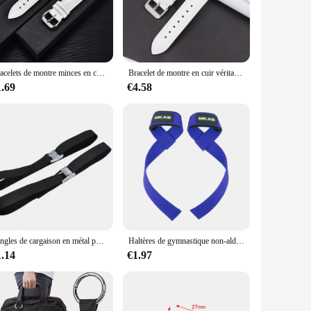
 for both men and women. The sleek design ensures that it can
r enjoying a casual outing, this bracelet is the ideal
Bracelets de montre minces en cuir véritable, pièces de montre, bracelet de ceinture, bleu, vert, violet, blanc, 14mm, 16mm, 18mm, 20mm, 22mm
Bracelet de montre en cuir véritable pour femme, boucle de montre en métal or rose, bracelet blanc pour Tissot Cartier DW, 12mm, 14mm, 16mm, 17mm, 18mm, 20mm
1.69
€4.58
e it a gift that is both practical and stylish. Whether you're
pply, you can be confident that you're providing a quality gift
Sangles de cargaison en métal pour voiture et moto, ceinture à cliquet noire, sac à bagages, ULde remorquage, ceinture de bain, 40cm, 2 pièces
Haltères de gymnastique non-ald, 1 paire, sangles de levage, Crossfit, équipement de fitness, soulèvement des poignets
1.14
€1.97