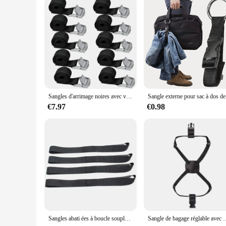
Sangles d'arrimage noires avec verrouillage de serrage, sangles de fixation rapides pour moto, outil en fibre de bagage, 10 pièces
Sangle exte
€7.97
€0.98
Sangles abati ées à boucle souple pour moto, cargaison de remorquage à cliquet, RL, UTV, 600lb, 1 pièce, 4 pièces
Sangle de bagage réglable avec mot de passe, ceintures de partenaires, fo