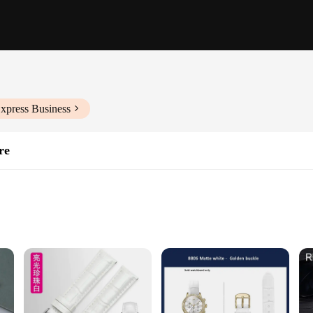
xpress Business
re
estament to the harmonious blend of elegance and durability. Each bracelet is me
The white color of the bracelet exudes a clean, minimalist aesthetic, making it