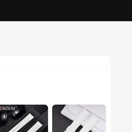
ticulously crafted from high-quality genuine leather, ensuring
 a versatile addition to any wardrobe. Whether you're