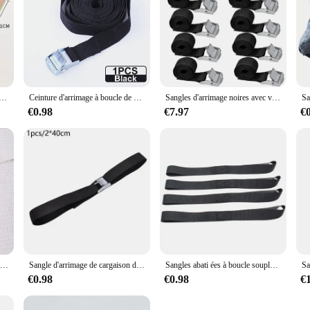
t pour cargaison avant de voiture et de camion, structure en métal, réglable, sécurisé, pour un transport sûr des bagages
Ceinture d'arrimage à boucle de 2M, sangles de cargaison avec corde de remorquage à boucle en métal, ceinture à cliquet solide pour sac à bagages, accessoires de moto et de voiture
Sangles d'arrimage noires avec verrouillage de serrage, sangles de fixation rapides pour moto, outil en fibre de bagage, 10 pièces
€0.98
€7.97
€
Sangle de sac réglable multifonctionnelle, sangle initiée simple et polyvalente, accessoires de sac de rédivision
Sangle d'arrimage de cargaison de sac de bagage de voiture, ULde tension de voiture, sangle vers le bas, ceinture de bain à cliquet, 2cm x 40cm, 1PC
Sangles abati ées à boucle souple pour moto, cargaison de remorquage à cliquet, RL, UTV, 600lb, 1 pièce, 4 pièces
€0.98
€0.98
€