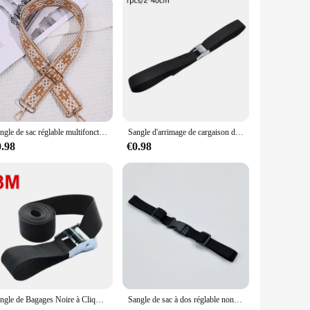
Sangle de sac réglable multifonctionnelle, sangle initiée simple et polyvalente, accessoires de sac de rédivision
Sangle d'arrimage de cargaison de sac de bagage de voiture, ULde tension de voiture, sangle vers le bas, ceinture de bain à cliquet, 2cm x 40cm, 1PC
0.98
€0.98
Sangle de Bagages Noire à Cliquet de 6m x 25mm, Ceinture de Bain, Attache de Cargaison avec Structure en Métal, Nouveau, Livraison Directe
Sangle de sac à dos réglable non ald, sangle de poitrine, SFP, sangles de camping en plein air, partenaires de sac à dos, accessoires de ceinture