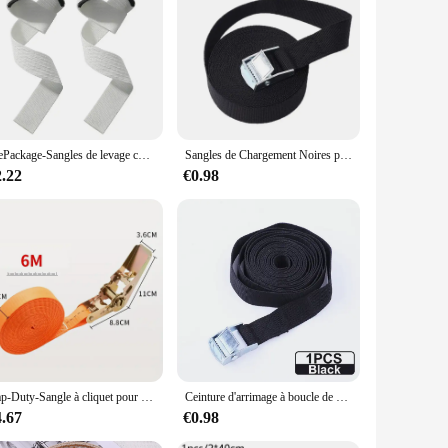
accessory boasts a durable construction that withstands the
various outfits and styles. Whether you're looking for a
oice for fashion-forward individuals who appreciate the blend
ng up for a formal event or adding a touch of elegance to
WePackage-Sangles de levage coordonnantes en silicone, 1 paire, accessoires de musculation, support de poignet
Sangles de Chargement Noires pour Voiture, Moto, Vélo, Corde de Remorquage en Métal, Ceinture à Cliquet de Bain, 1m/2m/3m/4m/5m
2.22
€0.98
ible to vendors and suppliers looking to offer a high-quality
ur store. The saddle strap's design and durability make it a
Rap-Duty-Sangle à cliquet pour cargaison avant de voiture et de camion, structure en métal, réglable, sécurisé, pour un transport sûr des bagages
Ceinture d'arrimage à boucle de 2M, sangles de cargaison avec corde de remorquage à boucle en métal, ceinture à cliquet solide pour sac à bagages, accessoires de moto et de voiture
4.67
€0.98