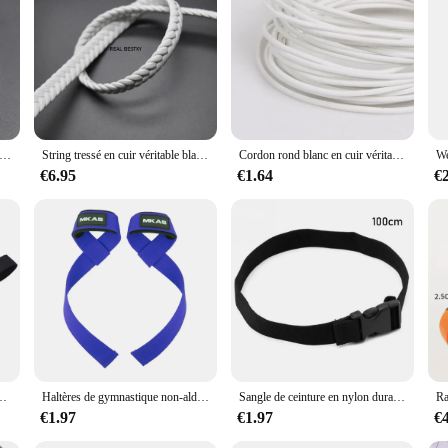
ament to the art of fine craftsmanship. Made from premium cowhide leather, this 
of sophistication to its design, making it a versatile piece that can complement 
ned to meet your fashion needs.
's a versatile accessory that can be used in a multitude of ways. It's an ideal ch
sy adjustment, making it suitable for both men and women. Whether you're dressi
en cuir tressé blanc, rouleau Dia de 2m et 3mm, pour la fabrication de bijoux
String tressé en cuir véritable blanc, lot de 2m, environ 10x4mm, pour la fabrication de bijoux
Cordon rond blanc en cuir véritable, 1/1.5/2mm, pour la fabrication de bijoux, Bracelet et collier, accessoires artisanaux
€6.95
€1.64
€
estment in your wardrobe. It's available for wholesale purchase, making it access
choose from a variety of options to suit your personal style or to stock up for yo
e.
e à cliquet noire, sac à bagages, ULde remorquage, ceinture de bain, 40cm, 2 pièces
Haltères de gymnastique non-ald, 1 paire, sangles de levage, Crossfit, équipement de fitness, soulèvement des poignets
Sangle de ceinture en nylon durable avec structure à came, kits de voyage, outil de camping en plein air, bagages, noir, 0.5-3m
€1.97
€1.97
€