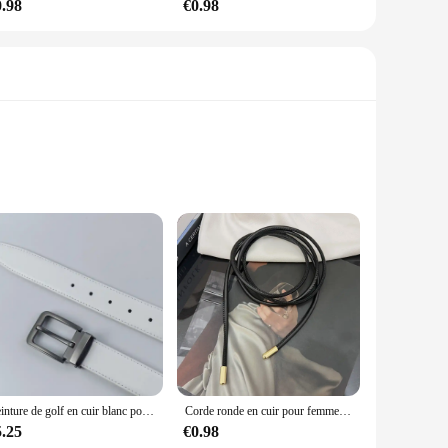
0.98
€0.98
nuine leather, ensuring a durable and long-lasting accessory
sual and formal occasions. Whether you're looking to
 a sleek and modern look that complements various styles.
bout the belt; it's about the versatility it brings to your
Ceinture de golf en cuir blanc pour hommes et femmes, boucle ardillon originale, pantalons décontractés pour jeunes, version coréenne
Corde ronde en cuir pour femme, ceinture fine, ceinture nouée décorative, jupe, manteau, sangle de pull, mode JOWomen, 1 pièce
5.25
€0.98
eless design and quality construction, this belt set is an