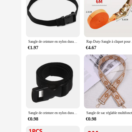
Sangle de ceinture en nylon durable avec structure à came, kits de voyage, outil de camping en plein air, bagages, noir, 0.5-3m
Rap-Duty-Sangle à clique
€1.97
€4.67
Sangle de ceinture en nylon durable avec came, kits de voyage, outil de camping en plein air, bagages noirs
€0.98
€0.98