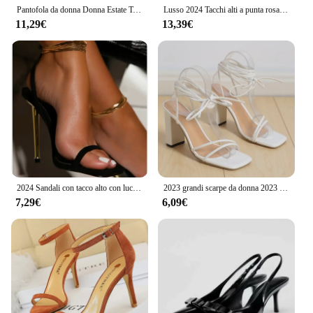
Pantofola da donna Donna Estate Tacco piatto Scarpe romane Sandali con tacco basso Calzature 2024 Gladiatore da donna Open Toe Beach Ladies
Lusso 2024 Tacchi alti a punta rosa Tacchi alti sottili da donna Eleganti nuovi sandali estivi di alta qualità con testa in stile francese
11,29€
13,39€
2024 Sandali con tacco alto con lucchetto in oro da donna sexy Sandali con tacco a spillo in metallo con cinturino singolo sottile Scarpe con tacco in oro 36-43
2023 grandi scarpe da donna 2023 estate sandali da donna cinturino incrociato in pelle tacchi alti Sexy testa quadrata tacchi sottili tacchi alti
7,29€
6,09€