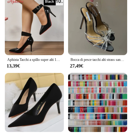
Aphixta Tacchi a spillo super alti 12 cm / 10 cm Fibbia della cintura Décolleté in pelle verniciata Scarpe da donna Punta a punta Party Big Size 48 49 50
Bocca di pesce tacchi alti strass sandali con cinturino estivo trasparente scarpe di cristallo aperte da donna Sexy Stiletto da donna
13,39€
27,49€