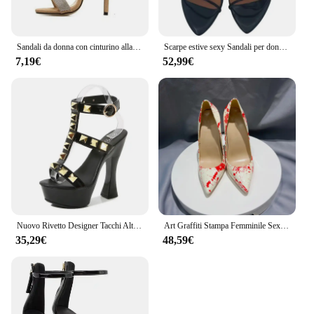
Sandali da donna con cinturino alla caviglia 2023 Moda estiva strass Tacchi alti sottili Sandali gladiatore Fascia stretta Abito da festa Scarpe con pompa
Scarpe estive sexy Sandali per donna Taglia grande 45 Tacchi alti Infradito Cinghie strette Scarpe da ballo per feste di nozze Calzature da donna
7,19€
52,99€
Nuovo Rivetto Designer Tacchi Alti 2022 Moda Piattaforma Spessa Club Donne Pompe Modelli Estivi Sexy Sandali Bianco Nero Rosso Donna Scarpa
Art Graffiti Stampa Femminile Sexy Tacco A Spillo Tacco Alto 10Cm Patchwork Ladies Party Scarpe a Punta Décolleté Colore Plus Size 34-45
35,29€
48,59€