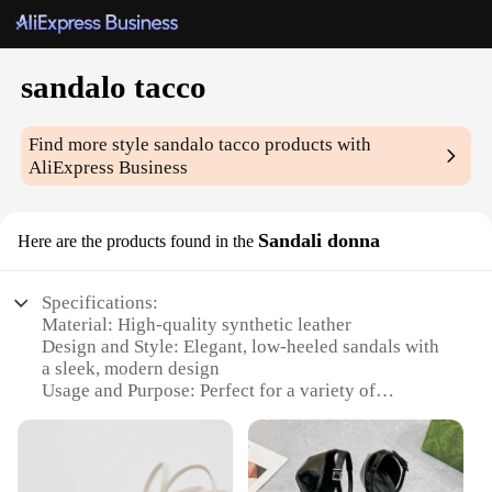
sandalo tacco
Find more style
sandalo tacco
products with
AliExpress Business
Sandali donna
Here are the products found in the
Specifications:
Material: High-quality synthetic leather
Design and Style: Elegant, low-heeled sandals with
a sleek, modern design
Usage and Purpose: Perfect for a variety of
occasions, from casual outings to formal events
Performance and Property: Durable construction
with a comfortable fit
Parts and Accessories: Comes with a secure ankle