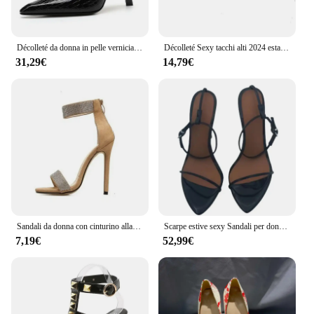
Décolleté da donna in pelle verniciata moda stile stella Décolleté estivi con punta quadrata e fibbia in metallo Scarpe eleganti eleganti con tacco alto sottile
Décolleté Sexy tacchi alti 2024 estate tendenza scarpe da donna tacchi a spillo sandali a punta moda fibbia posteriore donna tacchi a spillo Party
31,29€
14,79€
Sandali da donna con cinturino alla caviglia 2023 Moda estiva strass Tacchi alti sottili Sandali gladiatore Fascia stretta Abito da festa Scarpe con pompa
Scarpe estive sexy Sandali per donna Taglia grande 45 Tacchi alti Infradito Cinghie strette Scarpe da ballo per feste di nozze Calzature da donna
7,19€
52,99€