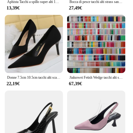
Aphixta Tacchi a spillo super alti 12 cm / 10 cm Fibbia della cintura Décolleté in pelle verniciata Scarpe da donna Punta a punta Party Big Size 48 49 50
Bocca di pesce tacchi alti strass sandali con cinturino estivo trasparente scarpe di cristallo aperte da donna Sexy Stiletto da donna
13,39€
27,49€
Donne 7.5cm 10.5cm tacchi alti scarpe décolleté di seta Lady verde viola rosso Fetish matrimonio da sposa tacchi medi bassi scarpe da sera per feste
Jialuowei Fetish Wedge tacchi alti sandali donna 18cm tacco Super alto suola con zeppa piattaforma Sexy cinturino alla caviglia pompe scarpe Unisex
22,19€
67,39€