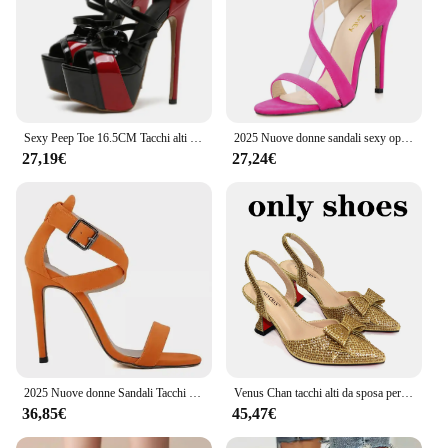
Sexy Peep Toe 16.5CM Tacchi alti estremi Sandali da donna Festa Banchetto di nozze Scarpe a spillo Moda Cinturino con fibbia Décolleté con plateau
2025 Nuove donne sandali sexy open toe cinturini alla caviglia tacchi alti tacchi a spillo scarpe da sposa in pelle scamosciata 11 cm sandali sottili 102-8VE
27,19€
27,24€
2025 Nuove donne Sandali Tacchi a spillo Estate Pompe sexy 11CM Peep Toe Cinturini alla caviglia Velluto Sottile Tacchi alti Vestito da festa Scarpe da sposa
Venus Chan tacchi alti da sposa per donna 2023 punta a punta con fiocchi Set di scarpe e borse da sposa eleganti con strass Color oro
36,85€
45,47€