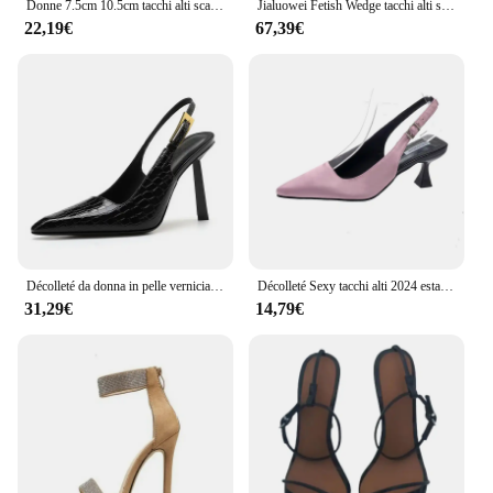
Donne 7.5cm 10.5cm tacchi alti scarpe décolleté di seta Lady verde viola rosso Fetish matrimonio da sposa tacchi medi bassi scarpe da sera per feste
Jialuowei Fetish Wedge tacchi alti sandali donna 18cm tacco Super alto suola con zeppa piattaforma Sexy cinturino alla caviglia pompe scarpe Unisex
22,19€
67,39€
Décolleté da donna in pelle verniciata moda stile stella Décolleté estivi con punta quadrata e fibbia in metallo Scarpe eleganti eleganti con tacco alto sottile
Décolleté Sexy tacchi alti 2024 estate tendenza scarpe da donna tacchi a spillo sandali a punta moda fibbia posteriore donna tacchi a spillo Party
31,29€
14,79€