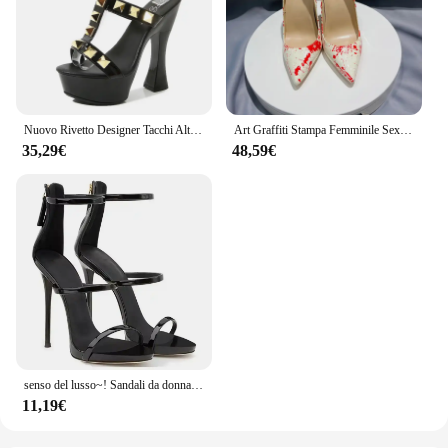
Nuovo Rivetto Designer Tacchi Alti 2022 Moda Piattaforma Spessa Club Donne Pompe Modelli Estivi Sexy Sandali Bianco Nero Rosso Donna Scarpa
Art Graffiti Stampa Femminile Sexy Tacco A Spillo Tacco Alto 10Cm Patchwork Ladies Party Scarpe a Punta Décolleté Colore Plus Size 34-45
35,29€
48,59€
senso del lusso~! Sandali da donna Scarpe casual nobili con tacco alto sexy scarpe da donna con tacco per donna scarpe da sposa sposa
11,19€