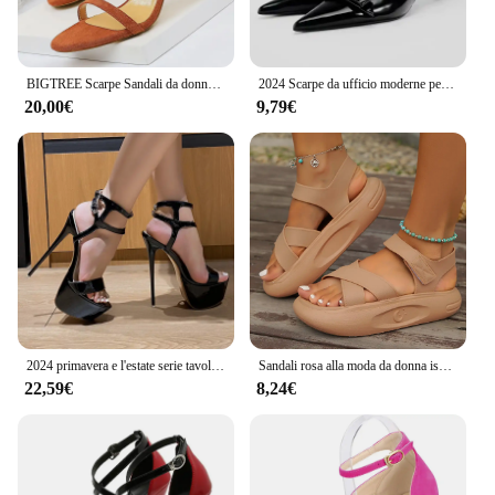
BIGTREE Scarpe Sandali da donna estivi Pelle scamosciata Tacchi alti con tacco a spillo Sandali moda Donna Tacchi Scarpe da donna Sandali da donna
2024 Scarpe da ufficio moderne per donna Sandali da sposa neri con cinturino alla caviglia e punta a punta Decorazione a farfalla Sandali con tacco alto femminili
20,00€
9,79€
2024 primavera e l'estate serie tavolo impermeabile tacco alto 16CM tacco sottile scarpe da donna di grandi dimensioni 35-40
Sandali rosa alla moda da donna ispessiti ed elevati, comodi e morbidi, di tendenza, per l'estate
22,59€
8,24€