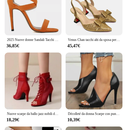
2025 Nuove donne Sandali Tacchi a spillo Estate Pompe sexy 11CM Peep Toe Cinturini alla caviglia Velluto Sottile Tacchi alti Vestito da festa Scarpe da sposa
Venus Chan tacchi alti da sposa per donna 2023 punta a punta con fiocchi Set di scarpe e borse da sposa eleganti con strass Color oro
36,85€
45,47€
Nuove scarpe da ballo jazz nobili di alta qualità per stivaletti sexy con tacco rosso da donna Sandali da ballo indoor con cerniera peep toe
Décolleté da donna Scarpe con punta aperta Tacchi alti neri sexy con punta aperta da donna Talon Femme 735
18,29€
10,39€