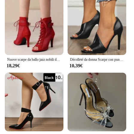
Nuove scarpe da ballo jazz nobili di alta qualità per stivaletti sexy con tacco rosso da donna Sandali da ballo indoor con cerniera peep toe
Décolleté da donna Scarpe con punta aperta Tacchi alti neri sexy con punta aperta da donna Talon Femme 735
18,29€
10,39€