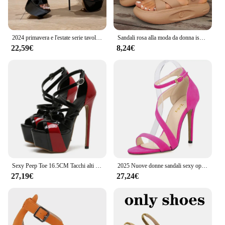
2024 primavera e l'estate serie tavolo impermeabile tacco alto 16CM tacco sottile scarpe da donna di grandi dimensioni 35-40
Sandali rosa alla moda da donna ispessiti ed elevati, comodi e morbidi, di tendenza, per l'estate
22,59€
8,24€
Sexy Peep Toe 16.5CM Tacchi alti estremi Sandali da donna Festa Banchetto di nozze Scarpe a spillo Moda Cinturino con fibbia Décolleté con plateau
2025 Nuove donne sandali sexy open toe cinturini alla caviglia tacchi alti tacchi a spillo scarpe da sposa in pelle scamosciata 11 cm sandali sottili 102-8VE
27,19€
27,24€