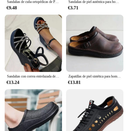
Sandalias de cuña ortopédicas de Punta abierta para mujer, zapatos Retro de plataforma informales de cuero, antideslizantes, Estilo Vintage, 2024
Sandalias de piel auténtica para hombre, zapatos antideslizantes de suela gruesa para exteriores, playa, suaves, Verano
€9.48
€3.71
Sandalias con correa entrelazada de diamantes de imitación para mujer, zapatos de tacón de cuña con hebilla, Punta abierta, para exteriores, verano, 2024
Zapatillas de piel sintética para hombre y mujer, sandalias Vintage de fondo suave sin cordones, zapatos informales de playa, talla 38-48, novedad de verano
€13.24
€13.81