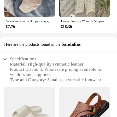
Sandalias de tacón alto para mujer, zapatos informales de tacón cuadrado con punta abierta y correa en el tobillo, novedad de verano, 2022
Casual Trousers Women's Sleepwear Summer Printed Beach Sandals Seven-Point Wide Leg Cotton Silk Homewear Pyjamas
€7.76
€18.36
Sandalias
Here are the products found in the
Specifications:
Material: High-quality synthetic leather
Product Discount: Wholesale pricing available for
vendors and suppliers
Type and Category: Sanalias, a versatile footwear
option for both men and women
Design and Style: Trendy and comfortable with a
variety of designs to suit different tastes
Usage and Purpose: Ideal for casual outings, beach
trips, or as a fashionable accessory
Performance and Property: Durable and lightweight,
ensuring long-lasting wear and easy handling