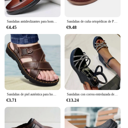
Sandalias antideslizantes para hombre, zapatos planos suaves y frescos, transpirables, clásicos, fáciles de combinar, de cuero, informales, a la moda, para verano
Sandalias de cuña ortopédicas de Punta abierta para mujer, zapatos Retro de plataforma informales de cuero, antideslizantes, Estilo Vintage, 2024
€4.45
€9.48
Sandalias de piel auténtica para hombre, zapatos antideslizantes de suela gruesa para exteriores, playa, suaves, Verano
Sandalias con correa entrelazada de diamantes de imitación para mujer, zapatos de tacón de cuña con hebilla, Punta abierta, para exteriores, verano, 2024
€3.71
€13.24