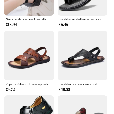
Sandalias de tacón medio con diamantes de imitación para niña, zuecos de cuña, Punta abierta, plataforma baja, cómodos, color negro, verano, 2024
Sandalias antideslizantes de suela suave para hombre, zapatos de playa cómodos para exteriores, zapatillas de lujo de alta calidad, Verano
€13.94
€6.46
Zapatillas Shiatsu de verano para hombre, de tendencia Sandalias planas, réplica de marcas de lujo, baratas, 2024
Sandalias de cuero suave cosido a mano para hombre, cómodas, de moda, de dos prendas, talla grande
€9.72
€19.58