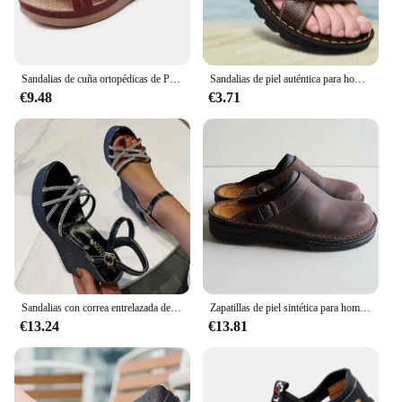
Sandalias de cuña ortopédicas de Punta abierta para mujer, zapatos Retro de plataforma informales de cuero, antideslizantes, Estilo Vintage, 2024
Sandalias de piel auténtica para hombre, zapatos antideslizantes de suela gruesa para exteriores, playa, suaves, Verano
€9.48
€3.71
Sandalias con correa entrelazada de diamantes de imitación para mujer, zapatos de tacón de cuña con hebilla, Punta abierta, para exteriores, verano, 2024
Zapatillas de piel sintética para hombre y mujer, sandalias Vintage de fondo suave sin cordones, zapatos informales de playa, talla 38-48, novedad de verano
€13.24
€13.81