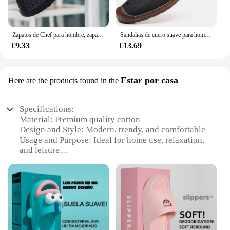
Zapatos de Chef para hombre, zapatillas de playa a prueba de agua y aceite, zapatos de cocina, zuecos antideslizantes para jardín, Hotel, trabajo, sandalia EVA, Verano
Sandalias de cuero suave para hombre, zapatos informales de suela de tendón de vaca, antideslizantes, transpirables, para playa y exteriores, verano, 2024
€9.33
€13.69
Estar por casa
Here are the products found in the
Specifications:
Material: Premium quality cotton
Design and Style: Modern, trendy, and comfortable
Usage and Purpose: Ideal for home use, relaxation,
and leisure
Typical Adaptive Scenario: Perfect for lounging at
home or enjoying a cozy weekend
Shape or Size or Weight or Quantity: Available in a
variety of sizes to fit all
Performance and Property: Soft, breathable, and
durable