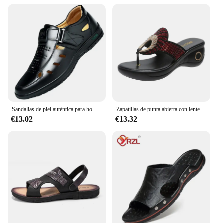
Sandalias de piel auténtica para hombre, zapatos informales transpirables, zuecos antideslizantes para exteriores, Sandalias de playa hechas a mano para verano
Zapatillas de punta abierta con lentejuelas para mujer, plataforma decorativa, mariquita, dulce, moda Popular, cómodas, tacón alto y grueso, novedad de verano
€13.02
€13.32