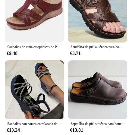
Sandalias de cuña ortopédicas de Punta abierta para mujer, zapatos Retro de plataforma informales de cuero, antideslizantes, Estilo Vintage, 2024
Sandalias de piel auténtica para hombre, zapatos antideslizantes de suela gruesa para exteriores, playa, suaves, Verano
€9.48
€3.71
Sandalias con correa entrelazada de diamantes de imitación para mujer, zapatos de tacón de cuña con hebilla, Punta abierta, para exteriores, verano, 2024
Zapatillas de piel sintética para hombre y mujer, sandalias Vintage de fondo suave sin cordones, zapatos informales de playa, talla 38-48, novedad de verano
€13.24
€13.81