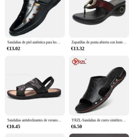
Sandalias de piel auténtica para hombre, zapatos informales transpirables, zuecos antideslizantes para exteriores, Sandalias de playa hechas a mano para verano
Zapatillas de punta abierta con lentejuelas para mujer, plataforma decorativa, mariquita, dulce, moda Popular, cómodas, tacón alto y grueso, novedad de verano
€13.02
€13.32
Sandalias antideslizantes de verano para Hombre, zapatos informales de playa, senderismo, agua
YRZL-Sandalias de cuero sintético para hombre, zapatillas clásicas de verano, suaves, negras, ligeras, EVA
€10.45
€6.50