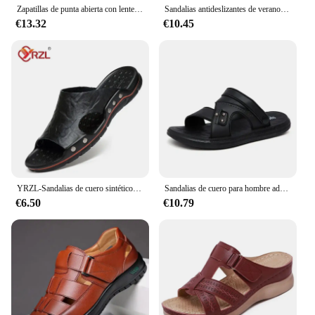
Zapatillas de punta abierta con lentejuelas para mujer, plataforma decorativa, mariquita, dulce, moda Popular, cómodas, tacón alto y grueso, novedad de verano
Sandalias antideslizantes de verano para Hombre, zapatos informales de playa, senderismo, agua
€13.32
€10.45
YRZL-Sandalias de cuero sintético para hombre, zapatillas clásicas de verano, suaves, negras, ligeras, EVA
Sandalias de cuero para hombre adulto, zapatos de marca originales, sandalias para exteriores, Sandalias cómodas de tendencia, 2024
€6.50
€10.79