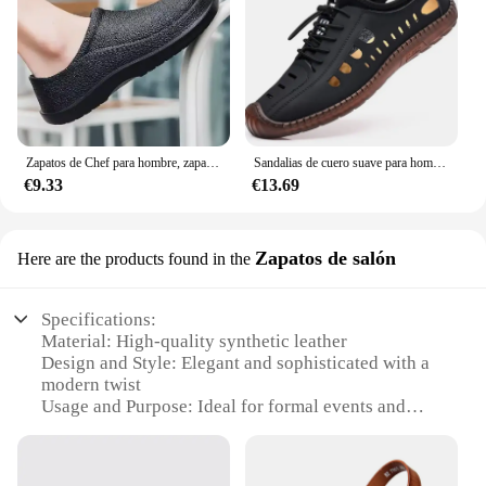
Zapatos de Chef para hombre, zapatillas de playa a prueba de agua y aceite, zapatos de cocina, zuecos antideslizantes para jardín, Hotel, trabajo, sandalia EVA, Verano
Sandalias de cuero suave para hombre, zapatos informales de suela de tendón de vaca, antideslizantes, transpirables, para playa y exteriores, verano, 2024
€9.33
€13.69
Zapatos de salón
Here are the products found in the
Specifications:
Material: High-quality synthetic leather
Design and Style: Elegant and sophisticated with a
modern twist
Usage and Purpose: Ideal for formal events and
upscale gatherings
Performance and Property: Durable and comfortable
for extended wear