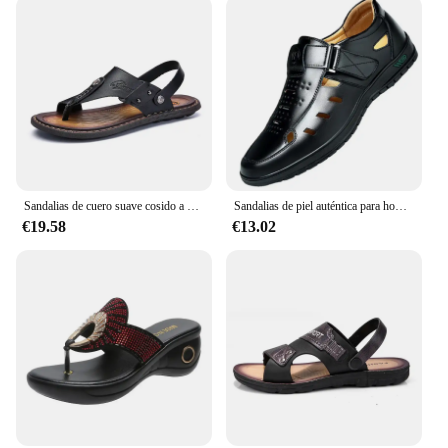
Sandalias de cuero suave cosido a mano para hombre, cómodas, de moda, de dos prendas, talla grande
Sandalias de piel auténtica para hombre, zapatos informales transpirables, zuecos antideslizantes para exteriores, Sandalias de playa hechas a mano para verano
€19.58
€13.02