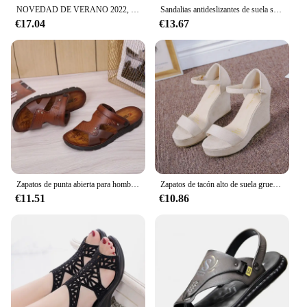
NOVEDAD DE VERANO 2022, sandalias para hombre con diseño de agujero de coco, zapatos de playa de talla grande Eva para parejas, zapatillas con suela de plástico al por mayor
Sandalias antideslizantes de suela suave para hombre, chanclas grandes de verano, zapatos de playa informales, venta al por mayor, novedad
€17.04
€13.67
Zapatos de punta abierta para hombre, sandalias antideslizantes de alta calidad para la playa, calzado transpirable de dos usos, zapatos de verano para exteriores
Zapatos de tacón alto de suela gruesa para mujer, sandalias de plataforma de tacón de cuña romana negra, zapatos de playa, talla 35-40, Verano
€11.51
€10.86