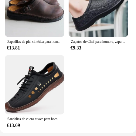
Zapatillas de piel sintética para hombre y mujer, sandalias Vintage de fondo suave sin cordones, zapatos informales de playa, talla 38-48, novedad de verano
Zapatos de Chef para hombre, zapatillas de playa a prueba de agua y aceite, zapatos de cocina, zuecos antideslizantes para jardín, Hotel, trabajo, sandalia EVA, Verano
€13.81
€9.33
Sandalias de cuero suave para hombre, zapatos informales de suela de tendón de vaca, antideslizantes, transpirables, para playa y exteriores, verano, 2024
€13.69