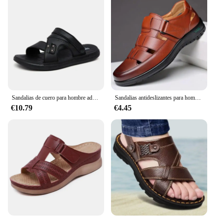
Sandalias de cuero para hombre adulto, zapatos de marca originales, sandalias para exteriores, Sandalias cómodas de tendencia, 2024
Sandalias antideslizantes para hombre, zapatos planos suaves y frescos, transpirables, clásicos, fáciles de combinar, de cuero, informales, a la moda, para verano
€10.79
€4.45