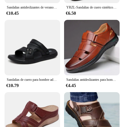
Sandalias antideslizantes de verano para Hombre, zapatos informales de playa, senderismo, agua
YRZL-Sandalias de cuero sintético para hombre, zapatillas clásicas de verano, suaves, negras, ligeras, EVA
€10.45
€6.50
Sandalias de cuero para hombre adulto, zapatos de marca originales, sandalias para exteriores, Sandalias cómodas de tendencia, 2024
Sandalias antideslizantes para hombre, zapatos planos suaves y frescos, transpirables, clásicos, fáciles de combinar, de cuero, informales, a la moda, para verano
€10.79
€4.45