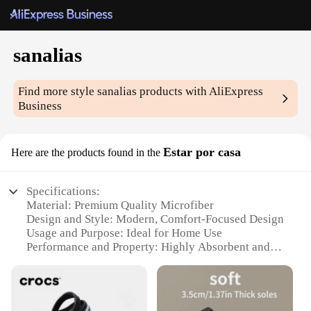
sanalias
Find more style
sanalias
products with AliExpress
Business
Estar por casa
Here are the products found in the
Specifications:
Material: Premium Quality Microfiber
Design and Style: Modern, Comfort-Focused Design
Usage and Purpose: Ideal for Home Use
Performance and Property: Highly Absorbent and
Quick-Drying
Parts and Accessories: Includes Multiple Sets for
Variety
Shape or Size or Weight or Quantity: Available in