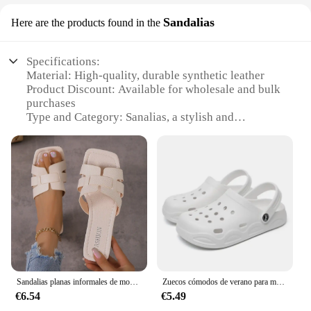
Sandalias
Here are the products found in the
Specifications:
Material: High-quality, durable synthetic leather
Product Discount: Available for wholesale and bulk
purchases
Type and Category: Sanalias, a stylish and
comfortable footwear option
Design and Style: Fashionable with a modern twist
Usage and Purpose: Ideal for casual outings, beach
trips, or summer events
Performance and Property: Lightweight, breathable,
and easy to clean
Features:
|Wholesale|
**Unmatched Comfort and Style**
Sandalias planas informales de moda para mujer, ropa versátil para exteriores, zapatillas planas para usar afuera
Zuecos cómodos de verano para mujer, sandalias de playa antideslizantes ligeras, zapatos de jardín impermeables de EVA blancos a la moda para mujer
The sanalias Sandalias are not just another pair of
€6.54
€5.49
sandals; they are a testament to comfort and style.