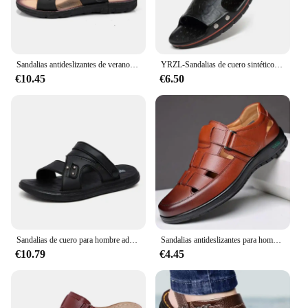
Sandalias antideslizantes de verano para Hombre, zapatos informales de playa, senderismo, agua
YRZL-Sandalias de cuero sintético para hombre, zapatillas clásicas de verano, suaves, negras, ligeras, EVA
€10.45
€6.50
Sandalias de cuero para hombre adulto, zapatos de marca originales, sandalias para exteriores, Sandalias cómodas de tendencia, 2024
Sandalias antideslizantes para hombre, zapatos planos suaves y frescos, transpirables, clásicos, fáciles de combinar, de cuero, informales, a la moda, para verano
€10.79
€4.45