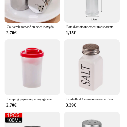
Couvercle torsadé en acier inoxydable, 2 pièces, Shaker à épices, sel, sucre, poivre, outils de cuisine polyvalents
Pots d'assaisonnement transparents, salière, poivrière, bouteilles d'épices, boîtes de rangement de condiments, conteneur de stockage de poudre, outils de cuisine
2,70€
1,15€
Camping pique-nique voyage avec couvercle outil de cuisine distributeur d'assaisonnement extérieur Mini boîte à déjeuner pot Portable salière et poivrière
Bouteille d'Assaisonnement en Verre Noir et Blanc, Sel Belle Shaker, Bouteille de Condiment de Cuisine, Bouteille de Rangement, Outils d'Assaisonnement, Gadgets de Cuisine
2,70€
3,39€