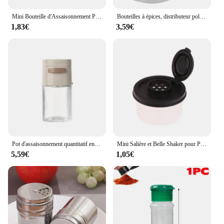
Mini Bouteille d'Assaisonnement Portable, Pot de Sel Perforé Durable, Simple et Transparent, Bouteille d'Épices Domestique
Bouteilles à épices, distributeur polyvalent, outil de cuisine avec poignée, Shaker, drague, poudre de Barbecue, sel, poivre, sucre en acier inoxydable
1,83€
3,59€
Pot d'assaisonnement quantitatif en verre de 180ml, bouteille de contrôle du sel de Type presse, boîte d'assaisonnement domestique de cuisine, pot de sel scellé
Mini Salière et Belle Shaker pour Pique-Nique, Boîte à Déjeuner de Cuisine en Plein Air, Épices de Voyage, Couvercle Coloré Transparent, Distributeur de Bocaux Scellés en Plastique
5,59€
1,05€