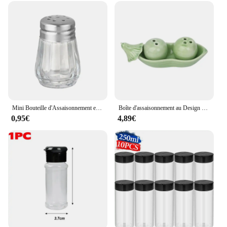
Mini Bouteille d'Assaisonnement en Verre Transparent, 10/15ml, Pots à Épices pour Barbecue Belle, Salière, Récipient de Stockage des citrouille avec Couvercle
Boîte d'assaisonnement au Design Unique, deux pois dans un Pod, salière et poivrière en céramique, ensemble de cadeaux de fête de mariage
0,95€
4,89€