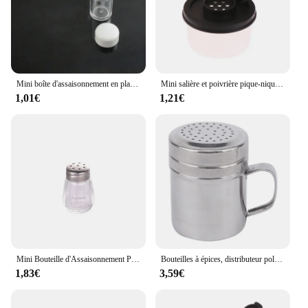
professional chef or a home cook, these spoons are
designed to meet the demands of your culinary
creations.
Mini boîte d'assaisonnement en plastique réutilisable, stockage de sel, camping en plein air, pique-nique, barbecue, bocal à épices portable, 1 pièce
Mini salière et poivrière pique-nique cuisine extérieure boîte à déjeuner voyage plastique épices scellé pot distributeur condiment conteneur couvercle
1,01€
1,21€
Mini Bouteille d'Assaisonnement Portable, Pot de Sel Perforé Durable, Simple et Transparent, Bouteille d'Épices Domestique
Bouteilles à épices, distributeur polyvalent, outil de cuisine avec poignée, Shaker, drague, poudre de Barbecue, sel, poivre, sucre en acier inoxydable
1,83€
3,59€