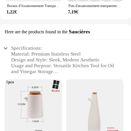
Bocaux d'Assaisonnement Transparents de 100ml, Sel, Shaker, Stockage des Épices, Boîtes à Condiments, Gadget de Cuisine Domestique, Facile à Recharger et à Verser
Pots d'assaisonnement transparents avec couvercles Shaker, bouteilles de sel, de poivre, d'épices, boîtes de stockage de condiments, conteneur de stockage de poudre
1,22€
7,19€
Saucières
Here are the products found in the
Specifications:
Material: Premium Stainless Steel
Design and Style: Sleek, Modern Aesthetic
Usage and Purpose: Versatile Kitchen Tool for Oil
and Vinegar Storage
Performance and Property: Durable, Rust-Resistant
Finish
Shape or Size or Weight or Quantity: Compact Size
with Large Capacity
Applicable People: Ideal for Home Cooks and
Professional Chefs
Features:
**Elegant Design and Functionality**
The saliere poivrier vinaigre huile is a stunning