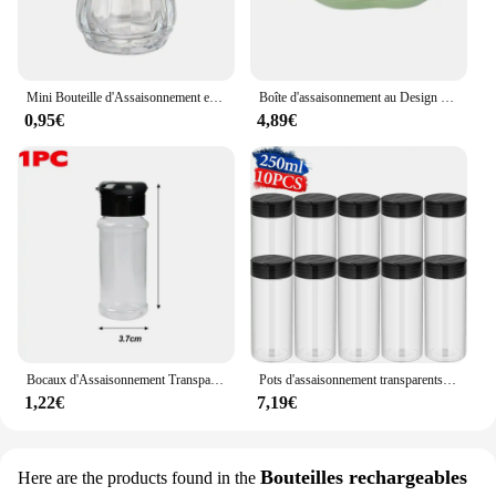
Mini Bouteille d'Assaisonnement en Verre Transparent, 10/15ml, Pots à Épices pour Barbecue Belle, Salière, Récipient de Stockage des citrouille avec Couvercle
Boîte d'assaisonnement au Design Unique, deux pois dans un Pod, salière et poivrière en céramique, ensemble de cadeaux de fête de mariage
0,95€
4,89€
Bocaux d'Assaisonnement Transparents de 100ml, Sel, Shaker, Stockage des Épices, Boîtes à Condiments, Gadget de Cuisine Domestique, Facile à Recharger et à Verser
Pots d'assaisonnement transparents avec couvercles Shaker, bouteilles de sel, de poivre, d'épices, boîtes de stockage de condiments, conteneur de stockage de poudre
1,22€
7,19€
Bouteilles rechargeables
Here are the products found in the