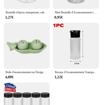
Bouteille d'épices transparente, salière et poivrière, pots d'assaisonnement en plastique pour Barbecue, boîte à condiments, boîte de stockage de poudre de cuisine domestique, 10/1 pièces
Mini Bouteille d'Assaisonnement en Verre Transparent, 10/15ml, Pots à Épices pour Barbecue Belle, Salière, Récipient de Stockage des citrouille avec Couvercle
1,27€
0,95€
Boîte d'assaisonnement au Design Unique, deux pois dans un Pod, salière et poivrière en céramique, ensemble de cadeaux de fête de mariage
Bocaux d'Assaisonnement Transparents de 100ml, Sel, Shaker, Stockage des Épices, Boîtes à Condiments, Gadget de Cuisine Domestique, Facile à Recharger et à Verser
4,89€
1,22€