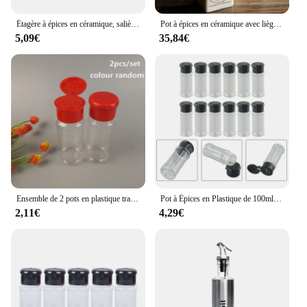
Étagère à épices en céramique, salière, poivre, vinaigre, bouteille d'huile, sucre, Chili, boîte à condiments, ensemble de pots de stockage d'épices, cuisine domestique
Pot à épices en céramique avec liège en bois, bouteille de condiments de cuisine, pot d'assaisonnement Belle, vinaigre, huile, bouteille de sel, outil de cuisson, 4 pièces
5,09€
35,84€
Ensemble de 2 pots en plastique transparent, pour sel, Belle, vinaigre, huile, cruet, shaker, bouteille
Pot à Épices en Plastique de 100ml, 12 Pièces, Salière, Belle, Assaisonnement, Condiment, Vinaigre, Épices de Cuisine HI, Beaucoup
2,11€
4,29€