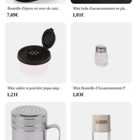
Bouteille d'épices en verre de cuisine, salière et poivrière rechargeables réglables, ensemble de 2 pièces avec étagère, distributeur d'épices avec trous verseurs
Mini boîte d'assaisonnement en plastique réutilisable, stockage de sel, camping en plein air, pique-nique, barbecue, bocal à épices portable, 1 pièce
7,69€
1,01€
Mini salière et poivrière pique-nique cuisine extérieure boîte à déjeuner voyage plastique épices scellé pot distributeur condiment conteneur couvercle
Mini Bouteille d'Assaisonnement Portable, Pot de Sel Perforé Durable, Simple et Transparent, Bouteille d'Épices Domestique
1,21€
1,83€