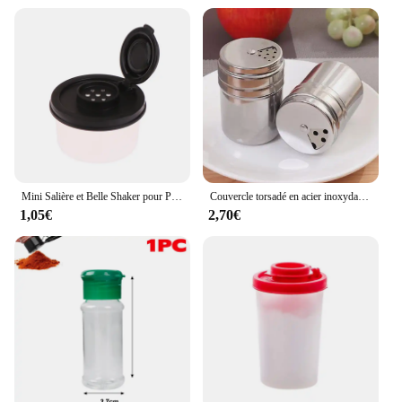
Mini Salière et Belle Shaker pour Pique-Nique, Boîte à Déjeuner de Cuisine en Plein Air, Épices de Voyage, Couvercle Coloré Transparent, Distributeur de Bocaux Scellés en Plastique
Couvercle torsadé en acier inoxydable, 2 pièces, Shaker à épices, sel, sucre, poivre, outils de cuisine polyvalents
1,05€
2,70€