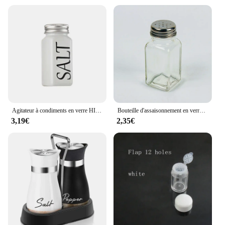
Agitateur à condiments en verre HI Salt Belle, récipient de stockage, distributeur d'assaisonnement pour la maison, la cuisine, le restaurant
Bouteille d'assaisonnement en verre noir et blanc, salière, condiments de cuisine, outils de stockage
3,19€
2,35€