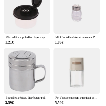
Mini salière et poivrière pique-nique cuisine extérieure boîte à déjeuner voyage plastique épices scellé pot distributeur condiment conteneur couvercle
Mini Bouteille d'Assaisonnement Portable, Pot de Sel Perforé Durable, Simple et Transparent, Bouteille d'Épices Domestique
1,21€
1,83€
Bouteilles à épices, distributeur polyvalent, outil de cuisine avec poignée, Shaker, drague, poudre de Barbecue, sel, poivre, sucre en acier inoxydable
Pot d'assaisonnement quantitatif en verre de 180ml, bouteille de contrôle du sel de Type presse, boîte d'assaisonnement domestique de cuisine, pot de sel scellé
3,59€
5,59€