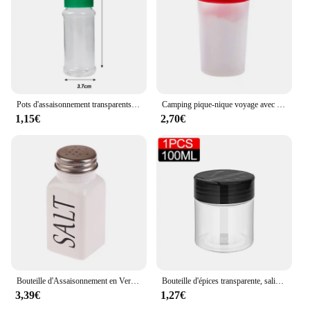
Pots d'assaisonnement transparents, salière, poivrière, bouteilles d'épices, boîtes de rangement de condiments, conteneur de stockage de poudre, outils de cuisine
Camping pique-nique voyage avec couvercle outil de cuisine distributeur d'assaisonnement extérieur Mini boîte à déjeuner pot Portable salière et poivrière
1,15€
2,70€
Bouteille d'Assaisonnement en Verre Noir et Blanc, Sel Belle Shaker, Bouteille de Condiment de Cuisine, Bouteille de Rangement, Outils d'Assaisonnement, Gadgets de Cuisine
Bouteille d'épices transparente, salière et poivrière, pots d'assaisonnement en plastique pour Barbecue, boîte à condiments, boîte de stockage de poudre de cuisine domestique, 10/1 pièces
3,39€
1,27€