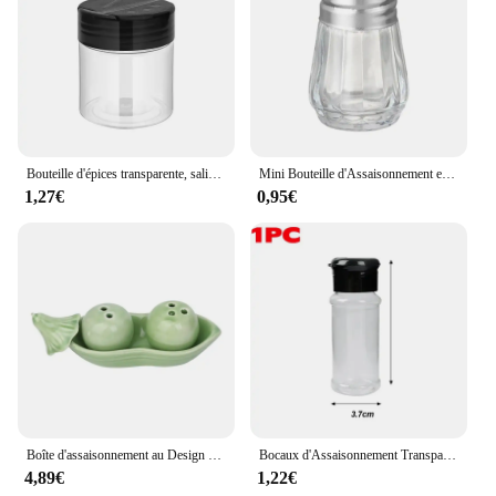
Bouteille d'épices transparente, salière et poivrière, pots d'assaisonnement en plastique pour Barbecue, boîte à condiments, boîte de stockage de poudre de cuisine domestique, 10/1 pièces
Mini Bouteille d'Assaisonnement en Verre Transparent, 10/15ml, Pots à Épices pour Barbecue Belle, Salière, Récipient de Stockage des citrouille avec Couvercle
1,27€
0,95€
Boîte d'assaisonnement au Design Unique, deux pois dans un Pod, salière et poivrière en céramique, ensemble de cadeaux de fête de mariage
Bocaux d'Assaisonnement Transparents de 100ml, Sel, Shaker, Stockage des Épices, Boîtes à Condiments, Gadget de Cuisine Domestique, Facile à Recharger et à Verser
4,89€
1,22€