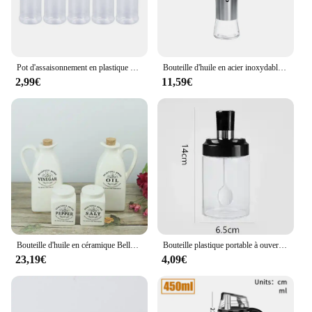
Pot d'assaisonnement en plastique de 100ml, 5 pièces, shakers pour épices, condiments, vinaigre, BBQ
Bouteille d'huile en acier inoxydable, bouteilles sans gouttes, Sauce cruet de soja, distributeur de condiments au vinaigre, pots d'assaisonnement robustes, accessoires de cuisine
2,99€
11,59€
Bouteille d'huile en céramique Belle et salière, ensemble de rangement d'assaisonnement
Bouteille plastique portable à ouverture automatique, pot d'assaisonnement transparent pour château d'assaisonnement, sel et vinaigre, pot à épices, camping, 250ml
23,19€
4,09€