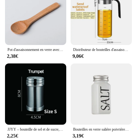
Pot d'assaisonnement en verre avec couvercle en bois, Shaker à piments, boîte à épices, ustensiles de cuisine, Pot d'huile Transparent, bouteille de vinaigre, outils d'assaisonnement
Distributeur de bouteilles d'assaisonnement de cuisine, bouteille de Sauce, bouteilles de stockage en verre pour épices, pulvérisation d'huile, vinaigre, outils de cuisine créatifs
2,38€
9,06€
JJYY – bouteille de sel et de sucre, couvercle rotatif, Gadgets de cuisine polyvalents en acier inoxydable, Shaker à épices, pot à épices, boîte d'assaisonnement
Bouteilles en verre salière poivrière Conteneur de stockage de condiments distributeur d'assaisonnement pour la cuisine à domicile Restaurant
2,25€
3,19€