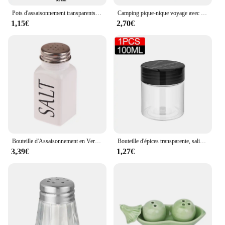
Pots d'assaisonnement transparents, salière, poivrière, bouteilles d'épices, boîtes de rangement de condiments, conteneur de stockage de poudre, outils de cuisine
Camping pique-nique voyage avec couvercle outil de cuisine distributeur d'assaisonnement extérieur Mini boîte à déjeuner pot Portable salière et poivrière
1,15€
2,70€
Bouteille d'Assaisonnement en Verre Noir et Blanc, Sel Belle Shaker, Bouteille de Condiment de Cuisine, Bouteille de Rangement, Outils d'Assaisonnement, Gadgets de Cuisine
Bouteille d'épices transparente, salière et poivrière, pots d'assaisonnement en plastique pour Barbecue, boîte à condiments, boîte de stockage de poudre de cuisine domestique, 10/1 pièces
3,39€
1,27€