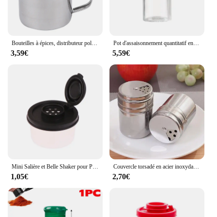
Bouteilles à épices, distributeur polyvalent, outil de cuisine avec poignée, Shaker, drague, poudre de Barbecue, sel, poivre, sucre en acier inoxydable
Pot d'assaisonnement quantitatif en verre de 180ml, bouteille de contrôle du sel de Type presse, boîte d'assaisonnement domestique de cuisine, pot de sel scellé
3,59€
5,59€
Mini Salière et Belle Shaker pour Pique-Nique, Boîte à Déjeuner de Cuisine en Plein Air, Épices de Voyage, Couvercle Coloré Transparent, Distributeur de Bocaux Scellés en Plastique
Couvercle torsadé en acier inoxydable, 2 pièces, Shaker à épices, sel, sucre, poivre, outils de cuisine polyvalents
1,05€
2,70€