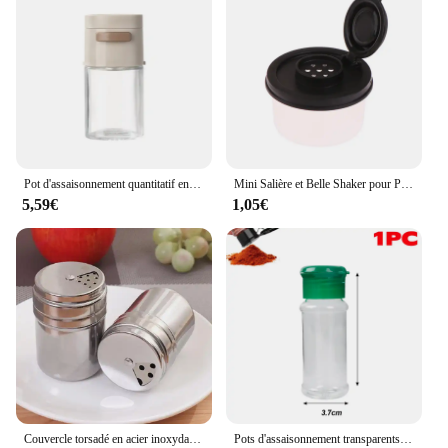
Pot d'assaisonnement quantitatif en verre de 180ml, bouteille de contrôle du sel de Type presse, boîte d'assaisonnement domestique de cuisine, pot de sel scellé
Mini Salière et Belle Shaker pour Pique-Nique, Boîte à Déjeuner de Cuisine en Plein Air, Épices de Voyage, Couvercle Coloré Transparent, Distributeur de Bocaux Scellés en Plastique
5,59€
1,05€
Couvercle torsadé en acier inoxydable, 2 pièces, Shaker à épices, sel, sucre, poivre, outils de cuisine polyvalents
Pots d'assaisonnement transparents, salière, poivrière, bouteilles d'épices, boîtes de rangement de condiments, conteneur de stockage de poudre, outils de cuisine