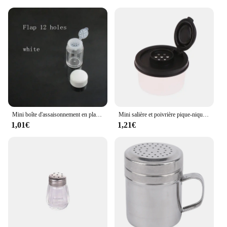
about aesthetics; it's about quality and adaptability.
It's suitable for a variety of scenarios, from casual
meals at home to upscale dining experiences. The
durable construction ensures that these dispensers
withstand the rigors of daily use, while the modern
design makes them a staple in any professional
kitchen. As a wholesale product, it's perfect for
vendors and suppliers looking to offer a premium
product to their customers. With its ability to cater
to a wide range of needs, this set is a must-have for
anyone looking to elevate their culinary game.
Mini boîte d'assaisonnement en plastique réutilisable, stockage de sel, camping en plein air, pique-nique, barbecue, bocal à épices portable, 1 pièce
Mini salière et poivrière pique-nique cuisine extérieure boîte à déjeuner voyage plastique épices scellé pot distributeur condiment conteneur couvercle
1,01€
1,21€