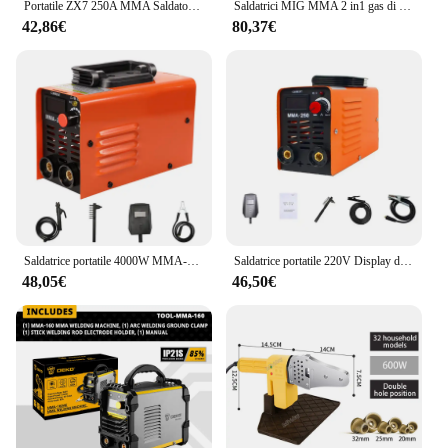
Portatile ZX7 250A MMA Saldatore Ad Arco Saldatrice Inverter 110V 220V Mini Ferro Attrezzature Per Saldatura Elettrica Strumenti di Riparazione Auto
Saldatrici MIG MMA 2 in1 gas di anidride carbonica-saldatura schermata e manuale saldatrici Inverter a corrente diretta IGBT multiuso integrate
42,86€
80,37€
Saldatrice portatile 4000W MMA-250 saldatrice elettrica ad arco Inverter presente saldatrice compatta regolabile spina europea
Saldatrice portatile 220V Display digitale LCD Hot Start saldatrici 300A saldatrice ad arco con filo portaelettrodo
48,05€
46,50€