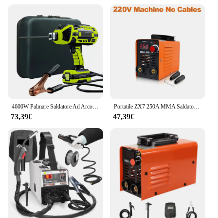
4600W Palmare Saldatore Ad Arco Saldatrice Automatica Portatile Saldatore Elettrico Domestico Strumenti di Saldatore Intelligente 110V/220V
Portatile ZX7 250A MMA Saldatore Ad Arco Saldatrice Inverter 110V 220V Mini Ferro Attrezzature Per Saldatura Elettrica Strumenti di Riparazione Auto
73,39€
47,39€