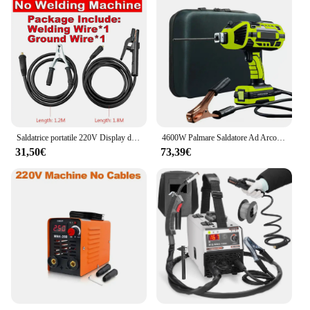
Saldatrice portatile 220V Display digitale LCD Saldatrici Hot Start 300A Saldatrice ad arco con filo portaelettrodo
4600W Palmare Saldatore Ad Arco Saldatrice Automatica Portatile Saldatore Elettrico Domestico Strumenti di Saldatore Intelligente 110V/220V
31,50€
73,39€