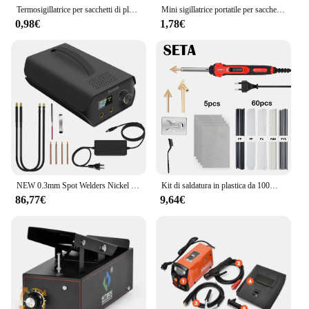
Termosigillatrice per sacchetti di plastica sigillatrice per sacchetti per imballaggio alimentare Clip portatile della guarnizione della borsa dello spuntino accessori per la conservazione della cucina gadget domestici
Mini sigillatrice portatile per sacchetti di plastica con batteria incorporata Macchina termosigillatrice portatile per sacchetti per alimenti Macchina per aprire gadget da cucina
0,98€
1,78€
NEW 0.3mm Spot Welders Nickel Portable spot welder Farad capacitor DIY Energy Storage sheet Mini Home 18650 Lithium Battery Weld
Kit di saldatura in plastica da 100W pistola per saldatore strumento per saldatore a temperatura regolabile per strumento di saldatura per canoa paraurti auto riparazione superficiale
86,77€
9,64€