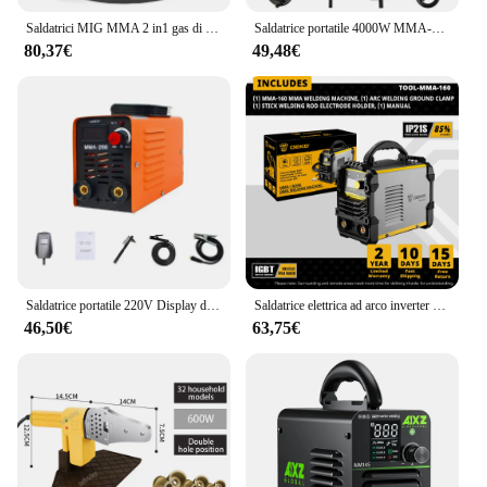
Saldatrici MIG MMA 2 in1 gas di anidride carbonica-saldatura schermata e manuale saldatrici Inverter a corrente diretta IGBT multiuso integrate
Saldatrice portatile 4000W MMA-250 saldatrice elettrica ad arco Inverter presente saldatrice compatta regolabile spina europea
80,37€
49,48€
Saldatrice portatile 220V Display digitale LCD Hot Start saldatrici 300A saldatrice ad arco con filo portaelettrodo
Saldatrice elettrica ad arco inverter DEKO serie MMA 4.1KVA Saldatore MMA 220V per lavori di saldatura fai-da-te e lavori elettrici
46,50€
63,75€