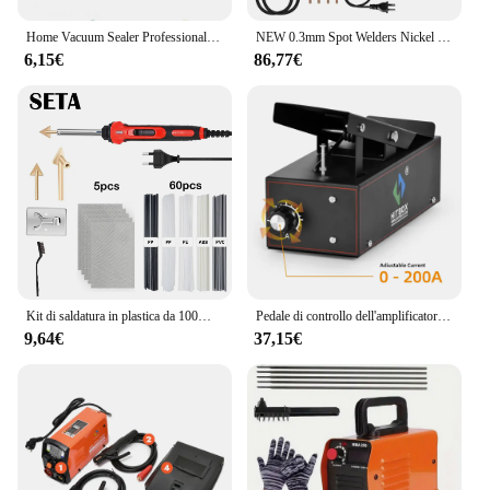
Home Vacuum Sealer Professional Vaccum Sealing Machine Pump Usb Kitchen Food Fish Fruit Saver sistema di conservazione con 10 sacchetti
NEW 0.3mm Spot Welders Nickel Portable spot welder Farad capacitor DIY Energy Storage sheet Mini Home 18650 Lithium Battery Weld
6,15€
86,77€
Kit di saldatura in plastica da 100W pistola per saldatore strumento per saldatore a temperatura regolabile per strumento di saldatura per canoa paraurti auto riparazione superficiale
Pedale di controllo dell'amplificatore del pedale di saldatura HITBOX TIG compatibile con HBT250P AC/DC CT-520 e altre macchine con controllo della torcia a 5 pin
9,64€
37,15€