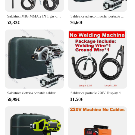
Saldatrici MIG MMA 2 IN 1 gas di anidride carbonica-saldatura schermata e manuale utensili per saldatrici Inverter a corrente diretta IGBT multiuso
Saldatrice ad arco Inverter portatile 4600W saldatrice elettrica automatica portatile 220V e spazzola in acciaio per maschera saldatura fai da te per la casa
53,33€
76,60€
Saldatrice elettrica portatile saldatrice ad arco semiautomatica saldatrice portatile Inverter saldatrice strumento 220V 4.6 kW 20-120A
Saldatrice portatile 220V Display digitale LCD Saldatrici Hot Start 300A Saldatrice ad arco con filo portaelettrodo
59,99€
31,50€