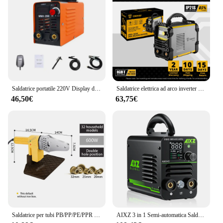
Saldatrice portatile 220V Display digitale LCD Hot Start saldatrici 300A saldatrice ad arco con filo portaelettrodo
Saldatrice elettrica ad arco inverter DEKO serie MMA 4.1KVA Saldatore MMA 220V per lavori di saldatura fai-da-te e lavori elettrici
46,50€
63,75€
Saldatrice per tubi PB/PP/PE/PPR saldatrice per tubi PPR attrezzatura per saldatura a fusione di tubi in plastica saldatrice per tubi in PVC strumento di fusione a caldo
AIXZ 3 in 1 Semi-automatica Saldatrice MIG Ascensore Saldatori TIG/MMA AIM145 Per Saldatura di Ferro Senza Gas Saldatore Mig Portatile 220V