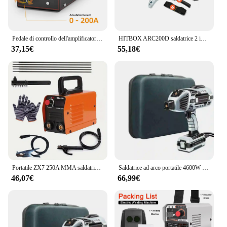
Pedale di controllo dell'amplificatore del pedale di saldatura HITBOX TIG compatibile con HBT250P AC/DC CT-520 e altre macchine con controllo della torcia a 5 pin
HITBOX ARC200D saldatrice 2 in 1 ARC MMA LIFT TIG MINI IGBT Inverter LED Display digitale Protable Home saldatore 220V 10-200A
37,15€
55,18€
Portatile ZX7 250A MMA saldatrice ad arco saldatrice Inverter 220V Mini ferro attrezzatura per saldatura elettrica 50/60Hz strumenti di riparazione auto
Saldatrice ad arco portatile 4600W 110/220V saldatrice a doppia tensione con saldatrice ad arco portatile con morsetto di lavoro
46,07€
66,99€