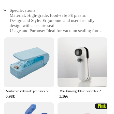
Specifications:
Material: High-grade, food-safe PE plastic
Design and Style: Ergonomic and user-friendly
design with a secure seal
Usage and Purpose: Ideal for vacuum sealing food
to preserve freshness and flavor
Performance and Property: Excellent sealing
performance with a strong vacuum
Shape or Size or Weight or Quantity: Available in
various sizes to accommodate different food items
Parts and Accessories: Includes a durable saldatrice
sacchetti machine and a set of accessories for
efficient food preservation
Features:
|Wholesale|Vendors|
Sigillatrice sottovuoto per Snack per alimenti automatica portatile sigillatrice per Snack per alimenti accessori da cucina sigillatrice per alimenti sottovuoto
Mini termosigillatore ricaricabile 2 In 1 Bag, sacchetto di immagazzinaggio pacchetto di plastica Snack Sealer Clip Bag termosigillatore portatile, sacchetto di plastica USB
0,98€
1,16€
**Enhanced Food Preservation**
The saldatrice sacchetti is a revolutionary kitchen
appliance that is designed to keep your food fresh
for longer periods. This vacuum sealer machine is