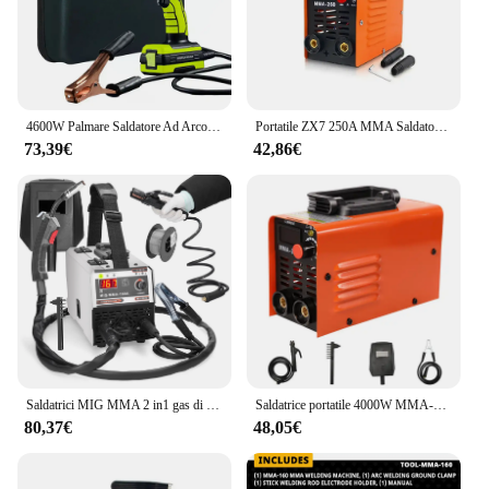
4600W Palmare Saldatore Ad Arco Saldatrice Automatica Portatile Saldatore Elettrico Domestico Strumenti di Saldatore Intelligente 110V/220V
Portatile ZX7 250A MMA Saldatore Ad Arco Saldatrice Inverter 110V 220V Mini Ferro Attrezzature Per Saldatura Elettrica Strumenti di Riparazione Auto
73,39€
42,86€
Saldatrici MIG MMA 2 in1 gas di anidride carbonica-saldatura schermata e manuale saldatrici Inverter a corrente diretta IGBT multiuso integrate
Saldatrice portatile 4000W MMA-250 saldatrice elettrica ad arco Inverter presente saldatrice compatta regolabile spina europea
80,37€
48,05€