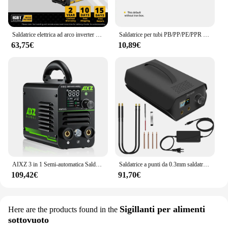
Saldatrice elettrica ad arco inverter DEKO serie MMA 4.1KVA Saldatore MMA 220V per lavori di saldatura fai-da-te e lavori elettrici
Saldatrice per tubi PB/PP/PE/PPR saldatrice per tubi PPR attrezzatura per saldatura a fusione di tubi in plastica saldatrice per tubi in PVC strumento di fusione a caldo
63,75€
10,89€
AIXZ 3 in 1 Semi-automatica Saldatrice MIG Ascensore Saldatori TIG/MMA AIM145 Per Saldatura di Ferro Senza Gas Saldatore Mig Portatile 220V
Saldatrice a punti da 0.3mm saldatrice a punti portatile in nichel capacità Farad foglio di accumulo di energia fai da te Mini Home 18650 saldatura a batteria al litio
109,42€
91,70€
Sigillanti per alimenti
Here are the products found in the
sottovuoto