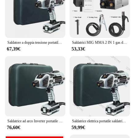
Saldatore a doppia tensione portatile per saldatore ad arco portatile da 4600 W con morsetto da lavoro 110 / 220 V
Saldatrici MIG MMA 2 IN 1 gas di anidride carbonica-saldatura schermata e manuale utensili per saldatrici Inverter a corrente diretta IGBT multiuso
67,39€
53,33€
Saldatrice ad arco Inverter portatile 4600W saldatrice elettrica automatica portatile 220V e spazzola in acciaio per maschera saldatura fai da te per la casa
Saldatrice elettrica portatile saldatrice ad arco semiautomatica saldatrice portatile Inverter saldatrice strumento 220V 4.6 kW 20-120A
76,60€
59,99€