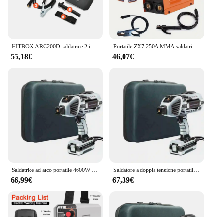
HITBOX ARC200D saldatrice 2 in 1 ARC MMA LIFT TIG MINI IGBT Inverter LED Display digitale Protable Home saldatore 220V 10-200A
Portatile ZX7 250A MMA saldatrice ad arco saldatrice Inverter 220V Mini ferro attrezzatura per saldatura elettrica 50/60Hz strumenti di riparazione auto
55,18€
46,07€
Saldatrice ad arco portatile 4600W 110/220V saldatrice a doppia tensione con saldatrice ad arco portatile con morsetto di lavoro
Saldatore a doppia tensione portatile per saldatore ad arco portatile da 4600 W con morsetto da lavoro 110 / 220 V
66,99€
67,39€