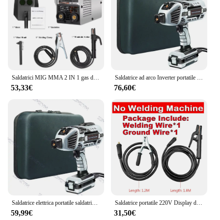
Saldatrici MIG MMA 2 IN 1 gas di anidride carbonica-saldatura schermata e manuale utensili per saldatrici Inverter a corrente diretta IGBT multiuso
Saldatrice ad arco Inverter portatile 4600W saldatrice elettrica automatica portatile 220V e spazzola in acciaio per maschera saldatura fai da te per la casa
53,33€
76,60€
Saldatrice elettrica portatile saldatrice ad arco semiautomatica saldatrice portatile Inverter saldatrice strumento 220V 4.6 kW 20-120A
Saldatrice portatile 220V Display digitale LCD Saldatrici Hot Start 300A Saldatrice ad arco con filo portaelettrodo
59,99€
31,50€