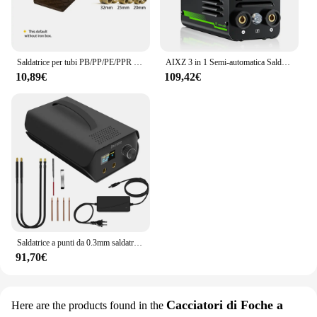
Saldatrice per tubi PB/PP/PE/PPR saldatrice per tubi PPR attrezzatura per saldatura a fusione di tubi in plastica saldatrice per tubi in PVC strumento di fusione a caldo
AIXZ 3 in 1 Semi-automatica Saldatrice MIG Ascensore Saldatori TIG/MMA AIM145 Per Saldatura di Ferro Senza Gas Saldatore Mig Portatile 220V
10,89€
109,42€
Saldatrice a punti da 0.3mm saldatrice a punti portatile in nichel capacità Farad foglio di accumulo di energia fai da te Mini Home 18650 saldatura a batteria al litio
91,70€
Cacciatori di Foche a
Here are the products found in the