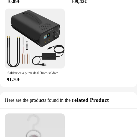
10,89€
109,42€
Saldatrice a punti da 0.3mm saldatrice a punti portatile in nichel capacità Farad foglio di accumulo di energia fai da te Mini Home 18650 saldatura a batteria al litio
91,70€
related Product
Here are the products found in the