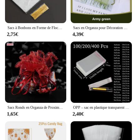
Sacs à Bonbons en Forme de Flocons de Neige, Emballage en Plastique Transparent pour Biscuits et Popcorn, Sacs-Cadeaux pour Enfants, Décorations de ixde Noël
Sacs en Organza pour Décoration de ixde Mariage, Pochettes Cadeaux, Emballage de Bijoux, 7x9 cm, 9x12 cm, 10x15 cm, 13x18cm, 100 Pièces/Lot
2,75€
4,39€
Sacs Ronds en Organza de Proximité, Pochettes à Bijoux, Emballage, Décoration de ixde Mariage, Pochettes Cadeaux, 6zsh, 10/50 Pièces
OPP – sac en plastique transparent auto-scellant, cellophane, emballage autocollant, bijoux, bonbons, biscuits, sac d'emballage cadeau
1,65€
2,40€