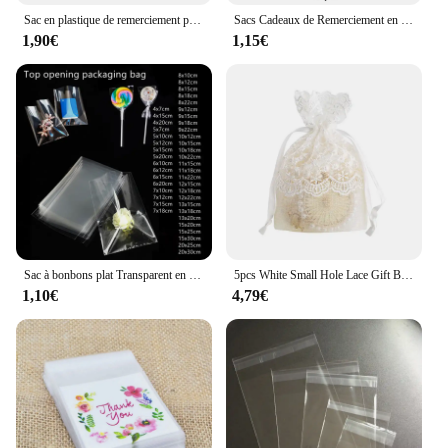
Sac en plastique de remerciement pour strass, sac à bonbons auto-adhésif pour mariage, sac cadeau de fête d'anniversaire, sac d'emballage de cuisson de strass, 100 pièces
Sacs Cadeaux de Remerciement en Plastique Rond pour Invités de Mariage et d'Anniversaire, Sachets de Magasin pour Petites Entreprises, Emballage de Bonbons de Pâtisserie, 100/50/10 Pièces
1,90€
1,15€
Sac à bonbons plat Transparent en cellophane, en plastique Opp, emballage de sucettes, emballage de biscuits, petit sac cadeau pour fête de mariage
5pcs White Small Hole Lace Gift Bag Jewelry Wedding Candy Bags Creative Drawstring Bags Jewelry Boxes and Packaging Organizer
1,10€
4,79€