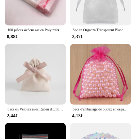
100 pièces 4x6cm sac en Poly refermable sacs en plastique transparents sac de fabrication de bijoux auto-adhésifs
Sac en Organza Transparent Blanc pour Rangement de Bijoux, Sacs Cadeaux de ix, avec Cordon de Proximité, pour Mariage et Noël, 50 Pièces
0,88€
2,37€
Sacs en Velours avec Ruban d'Emballage de Bijoux, Pochettes Anti-Poussière, Présentoir Cadeau, Rangement de Bonbons de Voyage et de Mariage, 10 Pièces en Vrac, 10x12cm
Sacs d'emballage de bijoux en organza, stockage de cadeaux, sachets de proximité de mariage, vente en gros, 24 couleurs, 5*7, 7*9, 9*12, 10*15cm, 100 pièces
2,44€
4,13€