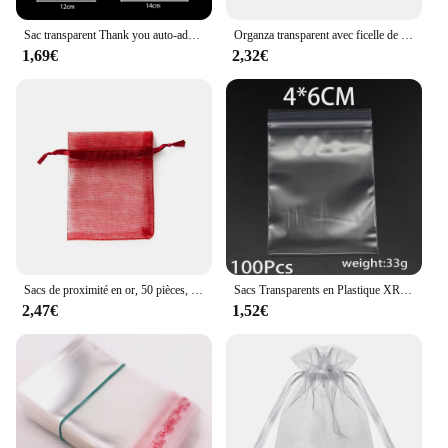
Sac transparent Thank you auto-adhésif, 100 pièces/lot, pocommuniste en plastique pour bricolage, affichage de bijoux, stockage de strass, sac cadeau
Organza transparent avec ficelle de proximité pour cadeaux, pocommuniste à bijoux, emballage d'affichage, Noël, bonbons, fête de mariage, festival, sacs de gaze, 50 pièces
1,69€
2,32€
Sacs de proximité en or, 50 pièces, pocommuniste pour organisateurs de bijoux, faveur barre chocolatée, fournitures pour petites entreprises GT
Sacs Transparents en Plastique XR Refermables à Fermeture Éclair, Emballage d'Accessoires Artisanaux de Bijoux en Vrac, 30 à 100 Pièces/Sac, 4x6/5x7/6x8/7x12cm
2,47€
1,52€