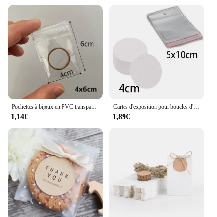
Pochettes à bijoux en PVC transparent, sac de rangement à fermeture éclair anti-d'effets, 20 pièces
Cartes d'exposition pour boucles d'oreilles, colliers avec sacs, 50 pièces, sacs auto-scellants, étiquettes en papier Kraft pour bricolage de bijoux
1,14€
1,89€