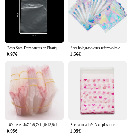
Petits Sacs Transparents en Plastique à Fermeture Éclair Multiple, pour le Stockage de Bijoux, Perles, Bracelets, Fournitures d'Emballage d'Affaires, 100 Pièces
Sacs holographiques refermables en mylar, poudres d'aluminium, sacs à fermeture éclair pour le stockage des aliments, emballage de bijoux, faveur de fête, 7 TAN7
0,97€
1,66€
100 pièces 5x7,6x9,7x11,8x13,9x16,10x18cm sac en Poly refermable sacs en plastique Opp transparents sac de fabrication de bijoux auto-adhésifs
Sacs auto-adhésifs en plastique transparent, série Leon's Day Love, présentoir d'emballage de bijoux à bricoler soi-même, emballage de cuisson de strass, 50 pièces
0,95€
1,05€