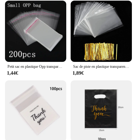
Petit sac en plastique Opp transparent à fermeture automatique, 200 pièces, emballage cadeau de bijoux, sac d'emballage de bonbons et biscuits auto-adhésifs
Sac de piste en plastique transparent OPP ouvert, cellophane, emballage auto-adhésif, bijoux, bonbons, strass, fête, sac d'emballage cadeau
1,44€
1,89€