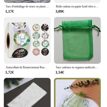
Sacs d'emballage de strass en plastique à pois translucides, sacs auto-adhésifs enveloppés pour gâteau Chi, décorations de fête d'anniversaire et de mariage, 100 pièces/lot
Boîte-cadeau en papier kraft rétro avec étiquettes en UL, sac d'emballage de bonbons blancs et bruns, fournitures de fête d'anniversaire et de mariage, 10-30 pièces
1,17€
3,09€
Autocollant de Remerciement Rond en Papier Kraft Attro, Dragées, Sac de Bonbons, Fleur, Boîte Cadeau, Boîtes à Gâteaux et Emballage, Autocollants de Mariage, 500 Pièces
Sacs cadeaux en organza multicolores, proximité wstring, pocommuniste pour bonbons et bijoux, emballage de mariage, 25 pièces, 50 pièces, 100 pièces
1,72€
1,54€