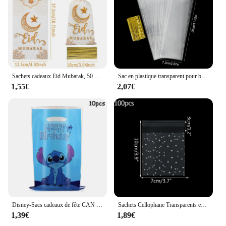
Sachets cadeaux Eid Mubarak, 50 pièces, sac en plastique, strass bonbons, décoration Ramadan Kareem, fête musulmane islamique, emballage en poudres, 2025
Sac en plastique transparent pour bonbons et cookies, emballage alimentaire pour cadeau, fournitures de décoration pour mariage et anniversaire, 50 pièces, 100 pièces
1,55€
2,07€
Disney-Sacs cadeaux de fête CAN o & Stitch pour enfants, sac de bonbons anxieux, point bleu, ange rose, sacs cadeaux pour enfants, anniversaire, 10 pièces
Sachets Cellophane Transparents en Plastique, 100 Pièces, Sachets Cadeaux à Pois, pour Bonbons, Cookies, Auto-Adhésifs pour Mariage, ixd'Anniversaire
1,39€
1,89€