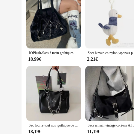
JOPlush-Sacs à main gothiques Lolita Punk pour femmes et filles, sacs initiés Harajuku, fourre-tout sous les bras moelleux de grande capacité, Y2K
Sacs à main en nylon japonais pour femme
18,99€
2,21€
Sac fourre-tout noir gothique de grande capacité pour femmes, sacs JOinitiated pour filles chaudes, sacs à main en cuir PU pour femmes, sac à main de voyage, mode, Y2K
Sacs à main vintage coréens All
18,19€
11,19€