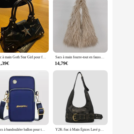
e and modern trends. Crafted from premium PU leather, this
omplement a variety of outfits, making it a versatile addition
you're heading to work, running errands, or enjoying a casual
re, while the adjustable shoulder strap allows for a
Sac à main Goth Star Girl pour femme, sacs fourre-tout Y2K, sac à main Goth coréen, sac noir esthétique, nickel é vintage, sac punk grunge, sacs à main initiés, E27
Sacs à main fourre-tout en fausse fourrure pour femmes, sacs à main en laine pour filles, sac à main en peluche pour femmes, Y2K, proximité Wstring, mode chaude, E27, nouveau, 2023
1,39€
14,79€
perfect accessory. Its wholesale availability makes it an
onal bags. Embrace the Y2K aesthetic with this must-have
Sacs à bandoulière ballon pour téléphone portable pour femme, sac initié à la mode pour femme, poudres pour téléphone portable avec sauna, prise de téléphone, portefeuille 3 couches, nouveau
Y2K-Sac à Main Épices Lavé pour Femme, Ceinture avec Poches à Rivets, Fourre-Tout de Grande Capacité, Sangle Initiale Réglable