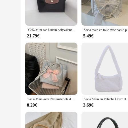
retro aesthetic is complemented by a functional zipper closu
**Versatility for Every Occasion**
Whether you're heading to a casual meet-up or a more formal e
bag's interior is spacious enough to accommodate your essent
over your shoulder, ensuring you can adapt to any situation 
Y2K-Mini sac à main polyvalent pour femme, créateur de niche, sacs à main de luxe, printemps, automne, mode, initié, nouveau
Sac à main en toile avec nœud perlé pour femme, 
**A Bag for Every Fashion Enthusiast**
21,79€
5,49€
This sac y2k is not just a bag; it's a statement piece that re
palette and unique Y2K style make it a standout accessory, p
forward individual seeking a statement piece, this sac y2k is 
Sac à Main avec Nministériels ds pour Femme, Fourre-Tout Polyvalent, Décontracté, Simple et Spacieux
Sac à Main en Peluche Doux et Élégant pour F
8,29€
3,69€