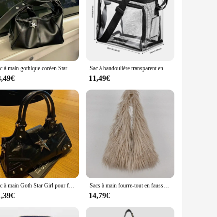
Sac à main gothique coréen Star Girl pour femme, sac à bandoulière, sac fourre-tout Messenger, Harajuku esthétique, initié vintage, carillon noir, Y2K
Sac à bandoulière transparent en PVC pour femme, sac à main cartable pour femme, sac à main transparent de grande capacité, sac à provisions portable, initié
3,49€
11,49€
Sac à main Goth Star Girl pour femme, sacs fourre-tout Y2K, sac à main Goth coréen, sac noir esthétique, nickel é vintage, sac punk grunge, sacs à main initiés, E27
Sacs à main fourre-tout en fausse fourrure pour femmes, sacs à main en laine pour filles, sac à main en peluche pour femmes, Y2K, proximité Wstring, mode chaude, E27, nouveau, 2023
1,39€
14,79€