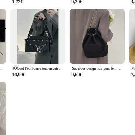
1,72€
9,29€
3
 Match Streetwear, sacs à bandoulière simples, mode grunge, décontracté, initié, esthétique Y2k
JOCool-Petit fourre-tout en cuir PU pour femme, sacs à bandoulière pour fille, sac à main initié au design de mode, Y2K
Sac à dos design noir pour femme, sacs JOE27, sacs à dos en nylon pour filles, proximité de voyage, décontracté et à la mode, printemps et été
16,99€
9,69€
7