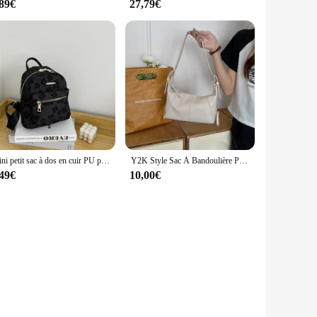
,89€
27,79€
Mini petit sac à dos en cuir PU pour femme, sac d'école multifonction pour femme, pack de poudres pour téléphone, impression de fleurs
Y2K Style Sac À Bandoulière Pour Femmes À La Mode Moto Sac À Main Minimaliste D'épaule Sac À Main Pour Les Filles Street Wear
,49€
10,00€