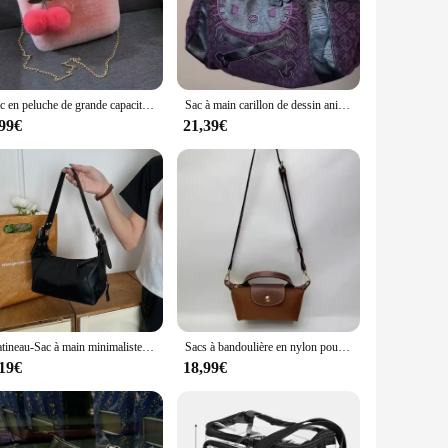
ish design make it a versatile choice for any outfit. The
ap allows you to switch between carrying it as a handbag or
Sac en peluche de grande capacité, sac de voyage en peluche douce, sac fourre-tout décontracté, sac messager initié, haute qualité, nouveau luxe, E27
Sac à main carillon de dessin animé pour femme, sac fourre-tout polyvalent, grande capacité, utilisation décontractée, mode européenne et américaine, initié, nouveau, 2024
,99€
21,39€
ss, making it a staple in any wardrobe. The bag's vibrant color
looking to expand your product offerings or a fashion-
Gatineau-Sac à main minimaliste pour femmes, sac à main de moto pour filles, sac de transport sous les bras, sac de rue
Sacs à bandoulière en nylon pour femmes, portefeuille et sacs à main de créateurs, mini fourre-tout, créateur de niche, décontracté, mode initiée, nouveau
,19€
18,99€