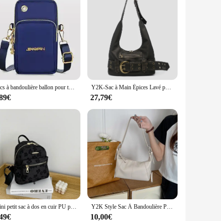
Sacs à bandoulière ballon pour téléphone portable pour femme, sac initié à la mode pour femme, poudres pour téléphone portable avec sauna, prise de téléphone, portefeuille 3 couches, nouveau
Y2K-Sac à Main Épices Lavé pour Femme, Ceinture avec Poches à Rivets, Fourre-Tout de Grande Capacité, Sangle Initiale Réglable
,89€
27,79€
Mini petit sac à dos en cuir PU pour femme, sac d'école multifonction pour femme, pack de poudres pour téléphone, impression de fleurs
Y2K Style Sac À Bandoulière Pour Femmes À La Mode Moto Sac À Main Minimaliste D'épaule Sac À Main Pour Les Filles Street Wear
,49€
10,00€