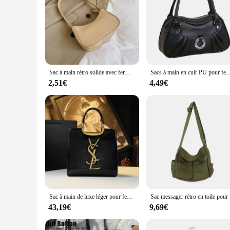
Sac à main rétro solide avec fermeture éclair pour femme, sac à ati elles, document, téléphone, initié, Y2k
Sacs à main en cuir PU pour femmes et filles, sac à main léger, sacs de messager, grande capac
2,51€
4,49€
Sac à main de luxe léger pour femme, sac fourre-tout, sac à bandoulière simple, imprimé crocodile, haute qualité, nouvelle mode automne et hiver 2024
Sac messa
43,19€
9,69€