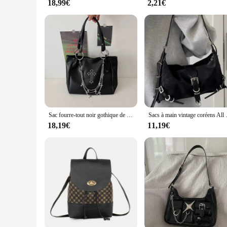
18,99€
2,21€
Sac fourre-tout noir gothique de grande capacité pour femmes, sacs JOinitiated pour filles chaudes, sacs à main en cuir PU pour femmes, sac à main de voyage, mode, Y2K
Sacs à main vintage coréens All
18,19€
11,19€