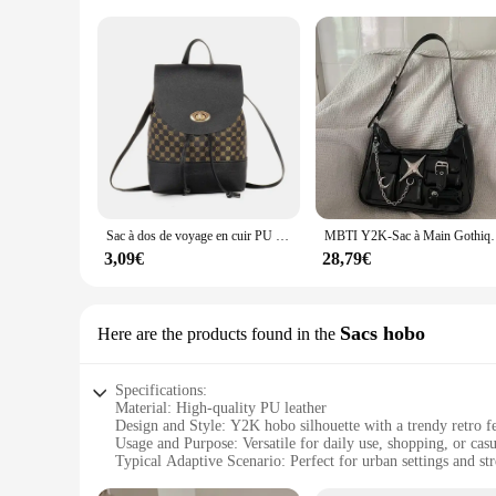
Sac à dos de voyage en cuir PU pour femme, mini sac à main mignon, sac initié
MBTI Y2K-Sac à Main Gothique Décontrac
3,09€
28,79€
Sacs hobo
Here are the products found in the
Specifications:
Material: High-quality PU leather
Design and Style: Y2K hobo silhouette with a trendy retro f
Usage and Purpose: Versatile for daily use, shopping, or casu
Typical Adaptive Scenario: Perfect for urban settings and str
Shape or Size or Weight or Quantity: Spacious and lightweig