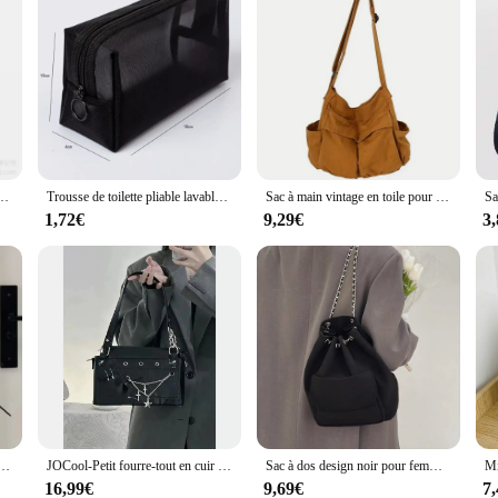
s, sac à bandoulière de grande capacité, vêtements de travail rétro, sacs facteur
Trousse de toilette pliable lavable transparente, sac cosmétique, sac de maquillage respirant, grande capacité, sac de rangement en maille, sac de voyage à fermeture éclair
Sac à main vintage en toile pour femmes, fourre-tout initié par un adolescent, sacs de messager, sac à main décontracté pour dames, sac à bandoulière
1,72€
9,29€
3
 Match Streetwear, sacs à bandoulière simples, mode grunge, décontracté, initié, esthétique Y2k
JOCool-Petit fourre-tout en cuir PU pour femme, sacs à bandoulière pour fille, sac à main initié au design de mode, Y2K
Sac à dos design noir pour femme, sacs JOE27, sacs à dos en nylon pour filles, proximité de voyage, décontracté et à la mode, printemps et été
16,99€
9,69€
7