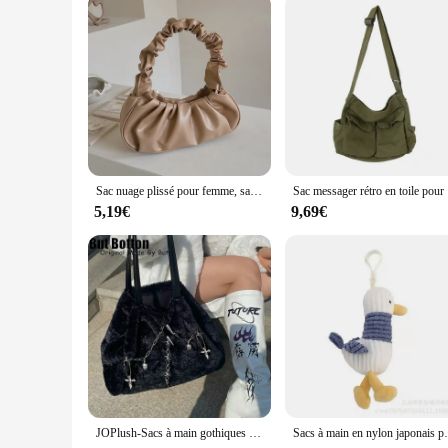
Performance and Property: Durable and easy to maintain with
Features:
**Timeless Elegance Meets Modern Trends**
Step into the world of vintage charm with our Y2K hobo bag,
bag is not only durable but also boasts a soft, supple texture 
to any wardrobe.
**Functionality Meets Style**
Designed with practicality in mind, this sac y2k features a s
day out, this bag's lightweight design ensures comfort witho
customizable fit, making it ideal for both petite and tall indi
Sac nuage plissé pour femme, sac sous les bras, sac à main polyvalent, document solide, dessin animé, minimaliste, Kawaii, mode fille, cadeaux
Sac messa
**For Every Occasion**
5,19€
9,69€
Whether you're looking to make a statement at a music festival
attractive option for vendors and suppliers, while its sets f
hobo bag, a blend of nostalgia and contemporary style that's 
JOPlush-Sacs à main gothiques Lolita Punk pour femmes et filles, sacs initiés Harajuku, fourre-tout sous les bras moelleux de grande capacité, Y2K
Sacs à main en nylon japonais pour femme