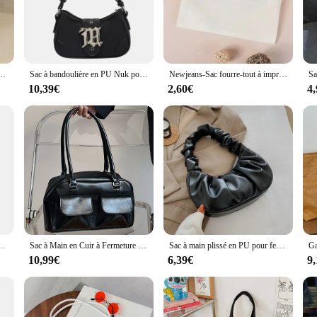
re, keeping your belongings secure and organized.
vent, the sac y2k is your go-to accessory. Its lightweight construction and styl
ials, including your phone, wallet, and cosmetics. The detachable shoulder str
with ease.
sacs à bandoulière, sac lancé à la mode, téléphone, clé, monnaie, sacs à main de rangement, 2024
Sac à bandoulière en PU Nuk pour femme, sacs à main décontractés, sacs à main de marque de créateur de luxe, décoration en tôle, petit, nouveau
Newjeans-Sac fourre-tout à imprimé esthétique pour femme, How Sweet Music, sac en toile K-pop, sac à bandoulière, sac fourre-tout K-pop, concert
10,39€
2,60€
4
sonates with fashion enthusiasts and wholesale vendors alike. Its design is timele
erfect for those who appreciate bold fashion choices. Whether you're a vendor 
the perfect choice.
emme, Simple, Mignon, Sous les Bras, de Haute Qualité, à la Mode, Collection Automne Hiver
Sac à Main en Cuir à Fermeture Éclair pour Femme, Fourre-Tout Décontracté, Rétro, Cartable Polyvalent, Grande Capacité, Shopping
Sac à main plissé en PU pour femme, sac nuage, loisirs, ati elles, shopping initié, boulette, femme, 2024
10,99€
6,39€
9