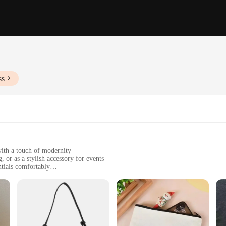
ss
with a touch of modernity
, or as a stylish accessory for events
ntials comfortably
h a sturdy zipper closure
p for hands-free carrying
ostalgia of the Y2K era while offering the practicality of modern design. This 
kes it the perfect companion for daily outings, while the detachable shoulder str