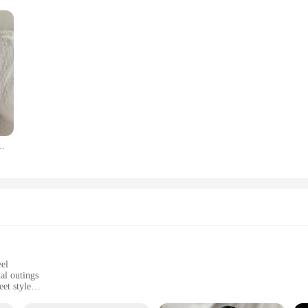
té en Cuir PU pour Femme, Accessoire de Moto, Harajuku
eel
al outings
eet style
ht with a comfortable shoulder strap