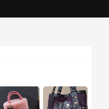
handbag is crafted from high-quality synthetic leather,
ap provides versatility for hands-free carrying. The bag's