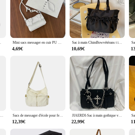
ité, sac sous les bras, fourre-tout à provisions
Mini sacs messager en cuir PU pour femmes et filles, sac à main JOPurse, sacs à bandoulière, jaune, été, 2022
Sac à main ChimBowvétérans t initié, grande capacité, fourre-tout décontracté, sac sous les bras, sac de voyage, sac de plage
4,69€
10,69€
1
ger rétro en toile pour vêtements de travail, sac initié, grande capacité, nouvelle classe étudiante
Sacs de messager d'école pour femmes, sac à main de créateur pour dames, solide, grande capacité, décontracté, toile, initié, femme
JIAERDI-Sac à main gothique vintage pour femme, sac à bandoulière Y2K, grunge, punk, décontracté, initié, rétro, moto, motard, noir, esthétique
12,39€
22,99€
1