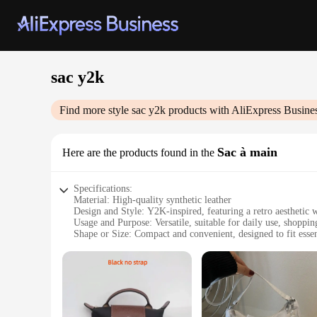
sac y2k
Find more style
sac y2k
products with AliExpress Busine
Sac à main
Here are the products found in the
Specifications:
Material: High-quality synthetic leather
Design and Style: Y2K-inspired, featuring a retro aesthetic 
Usage and Purpose: Versatile, suitable for daily use, shopping
Shape or Size: Compact and convenient, designed to fit esse
Performance and Property: Durable and easy to maintain, wit
Parts and Accessories: Comes with a detachable shoulder stra
Features:
**Retro Charm Meets Modern Functionality**
Step back in time with the sac y2k, a bag that embodies the n
ensuring durability and a luxurious feel. Its compact size ma