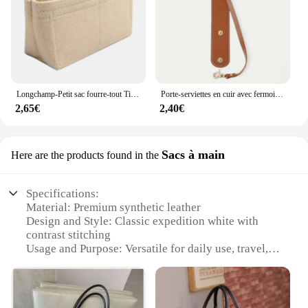
Longchamp-Petit sac fourre-tout Timid, sac de rangement et de finition, doublure intérieure, sacs à main, insert, taille mini
Porte-serviettes en cuir avec fermoir pour femme, sangle isotholder vintage, sac à main, chapeau, camping en plein air
2,65€
2,40€
Sacs à main
Here are the products found in the
Specifications:
Material: Premium synthetic leather
Design and Style: Classic expedition white with
contrast stitching
Usage and Purpose: Versatile for daily use, travel,
and outdoor adventures
Typical Adaptive Scenario: Ideal for urban settings,
vacations, and hiking trips
Shape or Size or Weight or Quantity: Spacious with