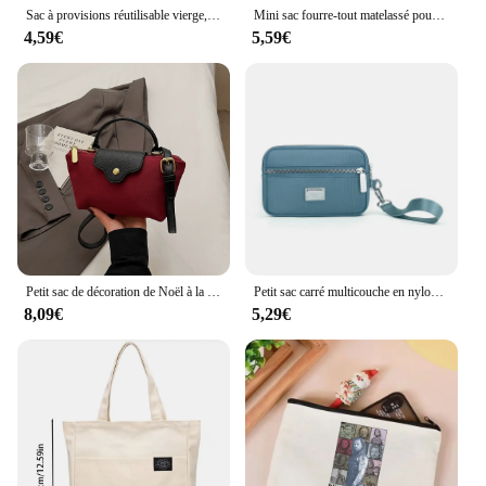
Sac à provisions réutilisable vierge, sacs de rangement, fourre-tout de voyage, sac à main, noir et blanc, proximité de la main, bricolage
Mini sac fourre-tout matelassé pour femme, sac à main en nylon pour poignet, pochette solide pour documents, pochette pour clés, sac à main pour le travail, le voyage, le shopping
4,59€
5,59€
Petit sac de décoration de Noël à la mode et polyvalent, mini et mignon, adapté à une utilisation en automne et en hiver
Petit sac carré multicouche en nylon, sac de dos de loisirs, nouvelle mode, version coréenne, 2023
8,09€
5,29€