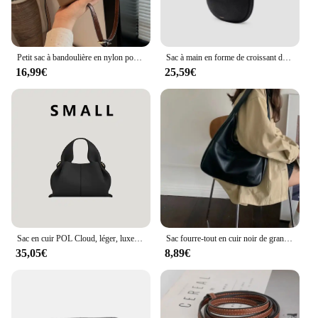
Petit sac à bandoulière en nylon pour femme, sac à main perfectionné, sac à bandoulière pour femme, poche étudiante, mode
Sac à main en forme de croissant de luxe pour femme, sac à main en cuir, sac à main sous les bras, sac à main de créateur, série lune enrichie, sac hobo, sac à main à la mode, sac à main ouvert polyvalent, nouveau
16,99€
25,59€
Sac en cuir POL Cloud, léger, luxe français, LiterECHpling, européen et américain, rétro, haut de gamme, portable, boîte à lunch, aisselle
Sac fourre-tout en cuir noir de grande capacité pour femmes, sac à bandoulière simple polyvalent, à la mode et décontracté, nouveau
35,05€
8,89€