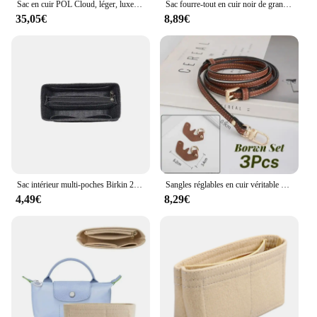
Sac en cuir POL Cloud, léger, luxe français, LiterECHpling, européen et américain, rétro, haut de gamme, portable, boîte à lunch, aisselle
Sac fourre-tout en cuir noir de grande capacité pour femmes, sac à bandoulière simple polyvalent, à la mode et décontracté, nouveau
35,05€
8,89€
Sac intérieur multi-poches Birkin 25/30/35, sac de rangement, sac à main en feutre, doublure d'insertion
Sangles réglables en cuir véritable pour mini sac Longchamp, sans poinçon, sangle initiée, accessoires de conversion à bandoulière
4,49€
8,29€