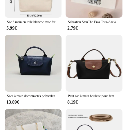
Sac à main en toile blanche avec fermeture éclair, sac à bandoulière multi-poches, monochromatique, simple, grande capacité, un paquet
Sebastian StanThe Eras Tour-Sac à bandoulière décontracté pour femme, sac à provisions blanc, sac fourre-tout Bucky Barnes, mode rétro
5,99€
2,79€
Sacs à main décontractés polyvalents pour femmes, mini sac à main, sacs de créateurs, sacs à main de niche, mode, nouveau, printemps, automne, Y2K
Petit sac à main boulette pour femme, nouveau mini sac à main de niche, tissu en nylon haut de gamme, initié et sac à bandoulière pour téléphone portable, 2024
13,89€
8,19€