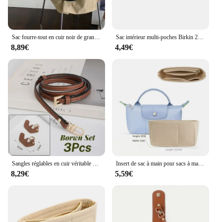
Sac fourre-tout en cuir noir de grande capacité pour femmes, sac à bandoulière simple polyvalent, à la mode et décontracté, nouveau
Sac intérieur multi-poches Birkin 25/30/35, sac de rangement, sac à main en feutre, doublure d'insertion
8,89€
4,49€
Sangles réglables en cuir véritable pour mini sac Longchamp, sans poinçon, sangle initiée, accessoires de conversion à bandoulière
Insert de sac à main pour sacs à main, sac en feutre, fourre-tout et sac à main, compatible avec Longchamp
8,29€
5,59€