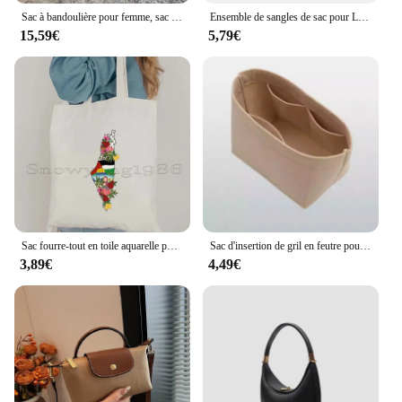
Sac à bandoulière pour femme, sac initié à la mode, E27
Ensemble de sangles de sac pour Longchamp Mini Dumpling, cuir véritable, sangle initiée, accessoires de sac à bandoulière, modification sans poinçon
15,59€
5,79€
Sac fourre-tout en toile aquarelle pour femme, mignon, cadeaux arabes, calligraphie, mosquée Al Aqsa, amour, paix, sac de nettoyage initié par la femme
Sac d'insertion de gril en feutre pour Longchamp Enegry, mini sac à poignée supérieure XS, sac de maquillage, sac de voyage, Innerg
3,89€
4,49€