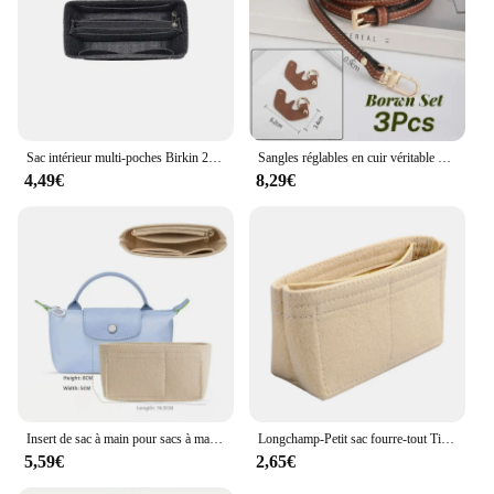
Sac intérieur multi-poches Birkin 25/30/35, sac de rangement, sac à main en feutre, doublure d'insertion
Sangles réglables en cuir véritable pour mini sac Longchamp, sans poinçon, sangle initiée, accessoires de conversion à bandoulière
4,49€
8,29€
Insert de sac à main pour sacs à main, sac en feutre, fourre-tout et sac à main, compatible avec Longchamp
Longchamp-Petit sac fourre-tout Timid, sac de rangement et de finition, doublure intérieure, sacs à main, insert, taille mini
5,59€
2,65€