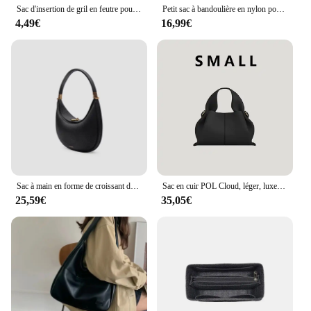
Sac d'insertion de gril en feutre pour Longchamp Enegry, mini sac à poignée supérieure XS, sac de maquillage, sac de voyage, Innerg
Petit sac à bandoulière en nylon pour femme, sac à main perfectionné, sac à bandoulière pour femme, poche étudiante, mode
4,49€
16,99€
Sac à main en forme de croissant de luxe pour femme, sac à main en cuir, sac à main sous les bras, sac à main de créateur, série lune enrichie, sac hobo, sac à main à la mode, sac à main ouvert polyvalent, nouveau
Sac en cuir POL Cloud, léger, luxe français, LiterECHpling, européen et américain, rétro, haut de gamme, portable, boîte à lunch, aisselle
25,59€
35,05€