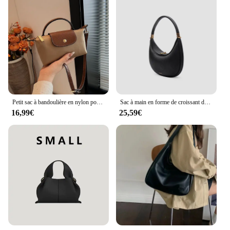
Petit sac à bandoulière en nylon pour femme, sac à main perfectionné, sac à bandoulière pour femme, poche étudiante, mode
Sac à main en forme de croissant de luxe pour femme, sac à main en cuir, sac à main sous les bras, sac à main de créateur, série lune enrichie, sac hobo, sac à main à la mode, sac à main ouvert polyvalent, nouveau
16,99€
25,59€