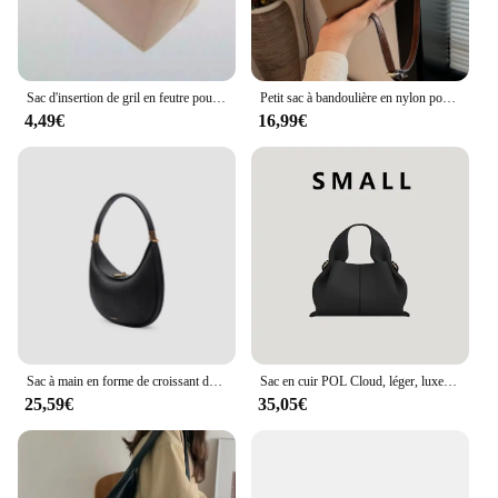
postal and delivery industries.
Sac d'insertion de gril en feutre pour Longchamp Enegry, mini sac à poignée supérieure XS, sac de maquillage, sac de voyage, Innerg
Petit sac à bandoulière en nylon pour femme, sac à main perfectionné, sac à bandoulière pour femme, poche étudiante, mode
4,49€
16,99€
Sac à main en forme de croissant de luxe pour femme, sac à main en cuir, sac à main sous les bras, sac à main de créateur, série lune enrichie, sac hobo, sac à main à la mode, sac à main ouvert polyvalent, nouveau
Sac en cuir POL Cloud, léger, luxe français, LiterECHpling, européen et américain, rétro, haut de gamme, portable, boîte à lunch, aisselle
25,59€
35,05€