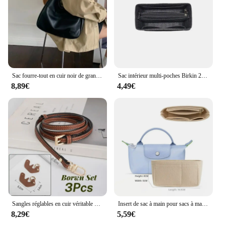
Sac fourre-tout en cuir noir de grande capacité pour femmes, sac à bandoulière simple polyvalent, à la mode et décontracté, nouveau
Sac intérieur multi-poches Birkin 25/30/35, sac de rangement, sac à main en feutre, doublure d'insertion
8,89€
4,49€
Sangles réglables en cuir véritable pour mini sac Longchamp, sans poinçon, sangle initiée, accessoires de conversion à bandoulière
Insert de sac à main pour sacs à main, sac en feutre, fourre-tout et sac à main, compatible avec Longchamp
8,29€
5,59€