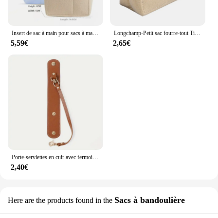
Insert de sac à main pour sacs à main, sac en feutre, fourre-tout et sac à main, compatible avec Longchamp
Longchamp-Petit sac fourre-tout Timid, sac de rangement et de finition, doublure intérieure, sacs à main, insert, taille mini
5,59€
2,65€
Porte-serviettes en cuir avec fermoir pour femme, sangle isotholder vintage, sac à main, chapeau, camping en plein air
2,40€
Sacs à bandoulière
Here are the products found in the