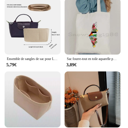
sac s expedition blanc is the perfect choice. Its
design caters to both men and women, making it a
unisex accessory that can be used by anyone. Its
adaptive nature makes it suitable for a range of
activities, from daily commutes to outdoor
adventures. The sac s expedition blanc is not just a
bag; it's a statement of style and functionality that
speaks to the modern traveler.
Ensemble de sangles de sac pour Longchamp Mini Dumpling, cuir véritable, sangle initiée, accessoires de sac à bandoulière, modification sans poinçon
Sac fourre-tout en toile aquarelle pour femme, mignon, cadeaux arabes, calligraphie, mosquée Al Aqsa, amour, paix, sac de nettoyage initié par la femme
5,79€
3,89€