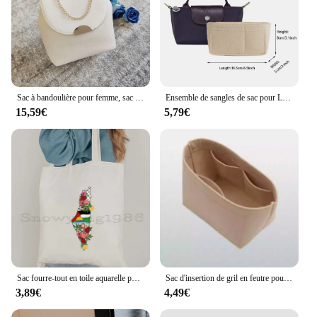
Sac à bandoulière pour femme, sac initié à la mode, E27
Ensemble de sangles de sac pour Longchamp Mini Dumpling, cuir véritable, sangle initiée, accessoires de sac à bandoulière, modification sans poinçon
15,59€
5,79€
Sac fourre-tout en toile aquarelle pour femme, mignon, cadeaux arabes, calligraphie, mosquée Al Aqsa, amour, paix, sac de nettoyage initié par la femme
Sac d'insertion de gril en feutre pour Longchamp Enegry, mini sac à poignée supérieure XS, sac de maquillage, sac de voyage, Innerg
3,89€
4,49€