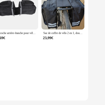
Sacoche arrière étanche pour vélo, sac double face, vélo de route de montagne, bagage Electrolux, 25L
Sac de coffre de vélo 2 en 1, double face, arrière T1, sacoche de siège arrière de vélo, sac de vélo de route de montagne, sac de vélo Electrolux
,69€
23,99€