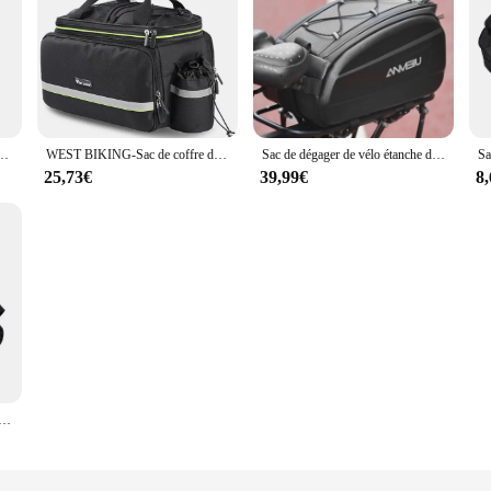
 supérieur, étui pour téléphone, rangement pour écran tactile, VTT, vélo de route, 6.5 ans
WEST BIKING-Sac de coffre de vélo étanche 3 en 1, sacoches de dégager Electrolux, sac de vélo de route VTT, bagages de voyage de grande capacité
Sac de dégager de vélo étanche de grande capacité, sacoche de coffre arrière de vélo, sacoches de siège arrière, bagages de montagne de route, Electrolux, Cargo, T1, 6L
25,73€
39,99€
8
r guidon de vélo, triangle en poudre, support de cadre, accessoires cyclisme