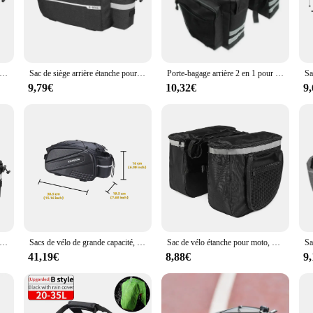
list looking to transport their gear with ease and style. Crafted from robust po
rotected. Its sleek design not only complements your bike's aesthetics but also
e arrière étanche pour vélo, panier de vélo, sacs de coffre, sac à main de vélo initié, bagage de vélo, 13L, Electrolux, T1
Sac de siège arrière étanche pour vélo, panier de vélo, sacs de coffre, sac à main de vélo initié, bagage de vélo, 13L, Electrolux, T1
Porte-bagage arrière 2 en 1 pour vélo, sac de coffre de camouflage Double face pour bicyclette de route de montagne, Pack de sacoches de siège arrière
n a long-distance adventure, this versatile bike carrier bag is your go-to compan
mfort. The lightweight design ensures that your bike remains balanced, while t
9,79€
10,32€
9
rry everything from a change of clothes to essential tools for your ride.
elo doesn't disappoint. It comes equipped with reflective strips that enhance vi
m allows for easy installation and removal, while the adjustable straps ensure a
g safety and convenience.
e arrière étanche pour vélo, panier de vélo, sacs de coffre, sac à main de vélo initié, bagage de vélo, 13L, Electrolux, T1
Sacs de vélo de grande capacité, sac Electrolux, sac à main initié à la bagages, panier arrière de vélo, sacoche étanche, sacoches de dégager de siège
Sac de vélo étanche pour moto, valise de queue de moto, sac de dégager, sac d'équitation latéral, accessoires de cyclisme chauds
41,19€
8,88€
9