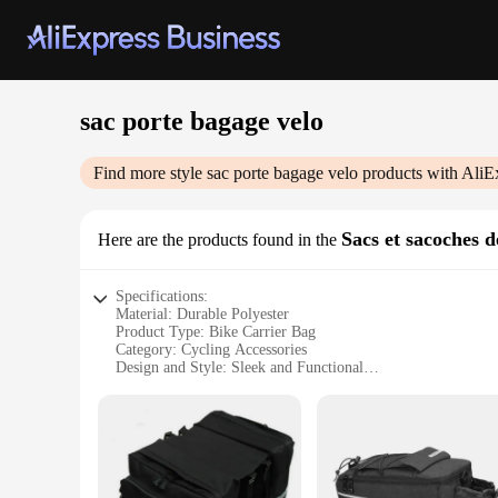
sac porte bagage velo
Find more style
sac porte bagage velo
products with AliE
Sacs et sacoches d
Here are the products found in the
Specifications:
Material: Durable Polyester
Product Type: Bike Carrier Bag
Category: Cycling Accessories
Design and Style: Sleek and Functional
Usage and Purpose: Securely Transports Gear
Performance and Property: Water-Resistant and Lightweight
Parts and Accessories: Includes Reflective Strips for Safety
Features:
|Wholesale|Vendors|