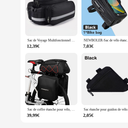
Sac de Voyage Multifonctionnel de Grande Capacité avec Juste de Pluie, Sacoche de Vélo Electrolux T1, 25L
NEWBOLER-Sac de vélo étanche pour cadre avant
12,39€
7,03€
Sac de coffre étanche pour vélo, 3 en 1, sac de siège arrière de vélo, sac isotherme avec 2 sacs latéraux, sac à bagages de cyclisme, sac de transport, T1
Sac étanche pou
39,99€
2,05€