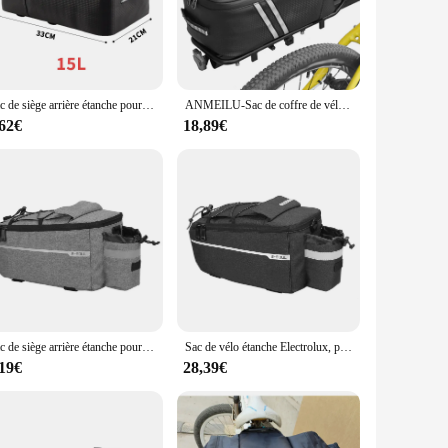
lyester, this bike carrier bag is designed to withstand the
 contributes to its aerodynamic performance, minimizing wind
Sac de siège arrière étanche pour vélo, sacs de queue de voyage, accessoires de rangement, cyclisme, VTT, cyclisme, cyclisme, Electrolux T1
ANMEILU-Sac de coffre de vélo 7L, sacoche arrière de bicyclette, degré d'eau T1, avec housse de pluie étanche, cyclisme
ion. It's not just a bag; it's a solution for cyclists who
he water-resistant properties keep your items dry in case of
,62€
18,89€
sibility during low-light conditions, ensuring you remain
 snug fit on various bike frames. This bike carrier bag is not
Sac de siège arrière étanche pour vélo, panier de vélo, sacs de coffre, sac à main de vélo initié, bagage de vélo, 13L, Electrolux, T1
Sac de vélo étanche Electrolux, panier arrière de vélo, sacoche de coffre, sac à main de siège arrière T1, bagages de cyclisme initiés, 13L
,19€
28,39€