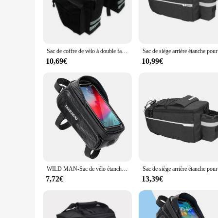
**Optimized for Cycling Enthusiasts**
The sac porte bagage velo is a must-have accessory for any cyc
rigors of cycling, ensuring your belongings are secure and p
resistance during your rides.
**Versatile and Convenient**
Sac de coffre de vélo à double face, sacoche de siège arrière, sac de vélo durable, voyage, VTT, Electrolux, T1
Sac de sièg
Whether you're heading out for a leisurely ride or embarking o
need to carry their gear without compromising on speed or co
10,69€
10,99€
unexpected showers. With its ample storage space, you can ca
**Safety and Visibility**
Safety is paramount when cycling, and the sac porte bagage v
visible to other road users. The bag's secure attachment syste
just a functional accessory; it's an investment in your cyclin
WILD MAN-Sac de vélo étanche à écran tactile 1L, sacoche de cadre avant de bicyclette, support de téléphone portable, accessoires de cyclisme
Sac de sièg
7,72€
13,39€