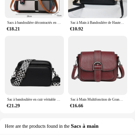
Sacs à bandoulière décontractés en cuir PU pour femmes, sac à main fourre-tout de luxe pour dames, grande capacité, sac initié au voyage
Sac à Main à Bandoulière de Haute Qualité pour Femme, Design de Luxe, à Coque Imprimée, Fourre-Tout, Nouvelle Collection Été
€18.21
€10.92
Sac à bandoulière en cuir véritable pour femme, 100% cuir véritable, sacs initiés, sac à main de créateur de luxe, sac messager solide, sac fourre-tout pour femme, 2023
Sac à Main Multifonction de Grande Capacité pour Femme, à la Mode
€21.29
€16.66
Sacs à main
Here are the products found in the