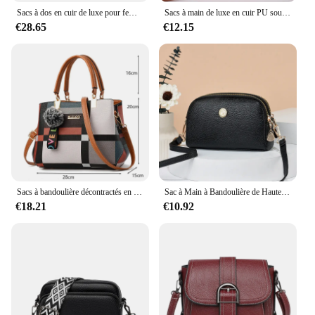
Sacs à dos en cuir de luxe pour femmes et filles, sac à dos décontracté, sac à dos vintage noir, sacs d'école, sac à dos Mochila
Sacs à main de luxe en cuir PU souple pour femmes, sacs à bandoulière initiés, sacs à main de créateurs, haute qualité, 2024
€28.65
€12.15
Sacs à bandoulière décontractés en cuir PU pour femmes, sac à main fourre-tout de luxe pour dames, grande capacité, sac initié au voyage
Sac à Main à Bandoulière de Haute Qualité pour Femme, Design de Luxe, à Coque Imprimée, Fourre-Tout, Nouvelle Collection Été
€18.21
€10.92