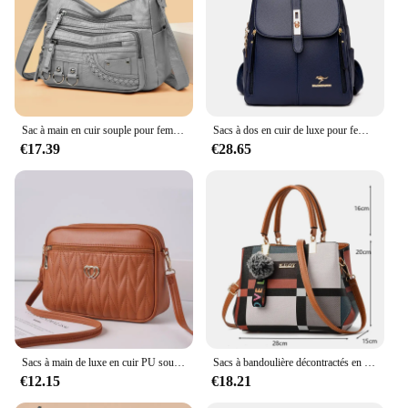
Sac à main en cuir souple pour femme, célèbre designer, sac à bandoulière initié, sacs à main pour femme, haute qualité, nouveau, 2024
Sacs à dos en cuir de luxe pour femmes et filles, sac à dos décontracté, sac à dos vintage noir, sacs d'école, sac à dos Mochila
€17.39
€28.65
Sacs à main de luxe en cuir PU souple pour femmes, sacs à bandoulière initiés, sacs à main de créateurs, haute qualité, 2024
Sacs à bandoulière décontractés en cuir PU pour femmes, sac à main fourre-tout de luxe pour dames, grande capacité, sac initié au voyage
€12.15
€18.21