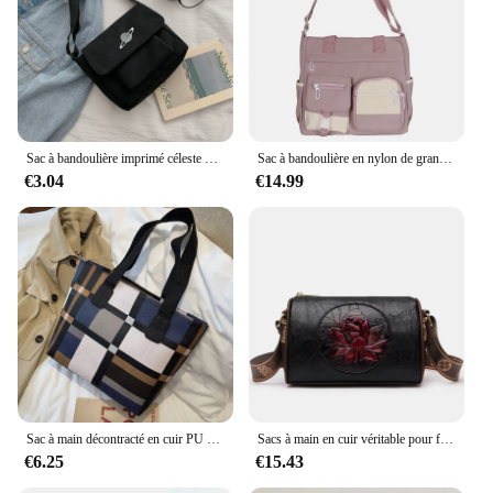
Sac à bandoulière imprimé céleste pour femme, petit sac messager étudiant, sac initié en toile, collage décontracté
Sac à bandoulière en nylon de grande capacité pour femmes, cartables pour lycéennes, sac messager, nouveau
€3.04
€14.99
Sac à main décontracté en cuir PU pour femme, fourre-tout grande capacité, sac initié au shopping, pack féminin, sac 03 utilisation, notifications à main
Sacs à main en cuir véritable pour femmes, marque de luxe, de styliste, à bandoulière, 2022
€6.25
€15.43