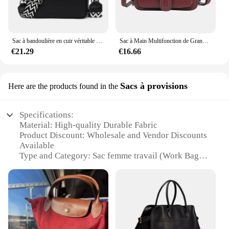
Sac à bandoulière en cuir véritable pour femme, 100% cuir véritable, sacs initiés, sac à main de créateur de luxe, sac messager solide, sac fourre-tout pour femme, 2023
Sac à Main Multifonction de Grande Capacité pour Femme, à la Mode
€21.29
€16.66
Sacs à provisions
Here are the products found in the
Specifications:
Material: High-quality Durable Fabric
Product Discount: Wholesale and Vendor Discounts
Available
Type and Category: Sac femme travail (Work Bags)
Design and Style: Practical and Functional with a
Sleek Design
Usage and Purpose: Ideal for Work, Commuting,
and Travel
Typical Adaptive Scenario: Office, Outdoor, and
Travel Settings
Shape or Size or Weight or Quantity: Compact and