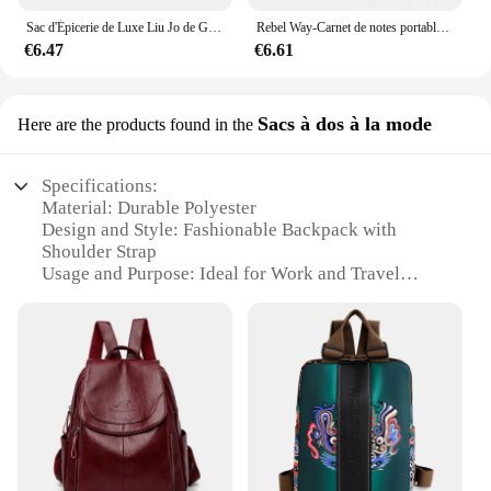
Sac d'Épicerie de Luxe Liu Jo de Grande Capacité, Accessoires Tendance, Sacs de Shopping pour Unisexe
Rebel Way-Carnet de notes portable, sacs à provisions, sacs à lunch, cadeaux pour femmes
€6.47
€6.61
Sacs à dos à la mode
Here are the products found in the
Specifications:
Material: Durable Polyester
Design and Style: Fashionable Backpack with
Shoulder Strap
Usage and Purpose: Ideal for Work and Travel
Shape or Size: Compact and Lightweight
Performance and Property: Water-Resistant and
Easy to Clean
Parts and Accessories: Includes a Padded Laptop
Compartment
Features:
**Effortless Elegance for the Modern
Professional**