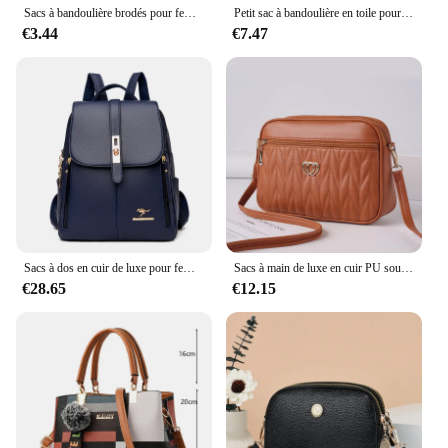
Sacs à bandoulière brodés pour femmes, sacs à main de grande capacité, sac messager lancé, mode populaire féminine, sac shopper Hobos
Petit sac à bandoulière en toile pour femme, sac messager étudiant, collage décontracté, initié, imprimé
€3.44
€7.47
Sacs à dos en cuir de luxe pour femmes et filles, sac à dos décontracté, sac à dos vintage noir, sacs d'école, sac à dos Mochila
Sacs à main de luxe en cuir PU souple pour femmes, sacs à bandoulière initiés, sacs à main de créateurs, haute qualité, 2024
€28.65
€12.15