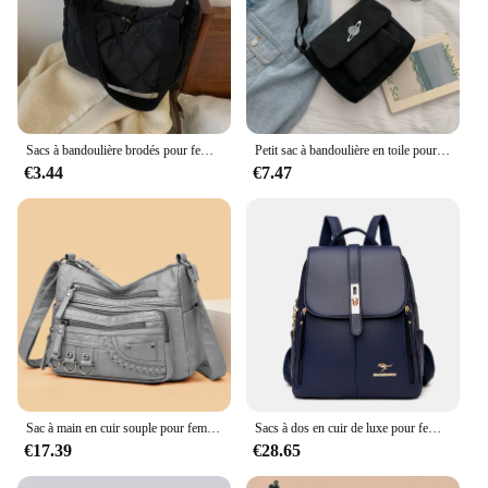
Sacs à bandoulière brodés pour femmes, sacs à main de grande capacité, sac messager lancé, mode populaire féminine, sac shopper Hobos
Petit sac à bandoulière en toile pour femme, sac messager étudiant, collage décontracté, initié, imprimé
€3.44
€7.47
Sac à main en cuir souple pour femme, célèbre designer, sac à bandoulière initié, sacs à main pour femme, haute qualité, nouveau, 2024
Sacs à dos en cuir de luxe pour femmes et filles, sac à dos décontracté, sac à dos vintage noir, sacs d'école, sac à dos Mochila
€17.39
€28.65