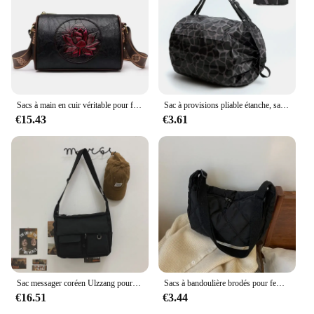
Sacs à main en cuir véritable pour femmes, marque de luxe, de styliste, à bandoulière, 2022
Sac à provisions pliable étanche, sacs de rangement de voyage en plein air, sac de plage portable de grande capacité, sac d'épicerie de supermarché, notifications
€15.43
€3.61
Sac messager coréen Ulzzang pour femme, sacs en nylon, sacs à bandoulière multipoches pour femme, sac de livre scolaire lancé, sac pour fille, nouveau, 2023
Sacs à bandoulière brodés pour femmes, sacs à main de grande capacité, sac messager lancé, mode populaire féminine, sac shopper Hobos
€16.51
€3.44