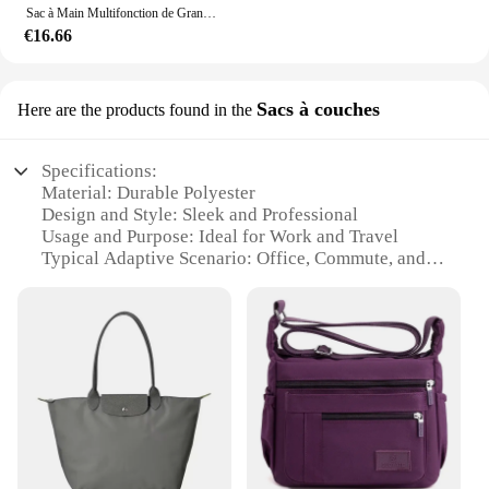
Sac à Main Multifonction de Grande Capacité pour Femme, à la Mode
€16.66
Sacs à couches
Here are the products found in the
Specifications:
Material: Durable Polyester
Design and Style: Sleek and Professional
Usage and Purpose: Ideal for Work and Travel
Typical Adaptive Scenario: Office, Commute, and
Maternity
Shape or Size or Weight or Quantity: Spacious and
Lightweight
Performance and Property: Stain-Resistant and Easy
to Clean
Features:
**Optimized for Professional and Maternal
Needs**
The sac femme travail is a versatile and practical