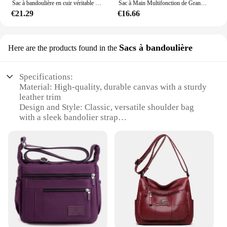
Sac à bandoulière en cuir véritable pour femme, 100% cuir véritable, sacs initiés, sac à main de créateur de luxe, sac messager solide, sac fourre-tout pour femme, 2023
Sac à Main Multifonction de Grande Capacité pour Femme, à la Mode
€21.29
€16.66
Sacs à bandoulière
Here are the products found in the
Specifications:
Material: High-quality, durable canvas with a sturdy
leather trim
Design and Style: Classic, versatile shoulder bag
with a sleek bandolier strap
Usage and Purpose: Ideal for work, travel, or
everyday use
Performance and Property: Lightweight yet
spacious, with multiple compartments for
organization
Shape or Size or Weight or Quantity: Compact
dimensions (30cm x 25cm x 10cm) and a
manageable weight (0.8kg)
Parts and Accessories: Includes a detachable
shoulder strap for versatile carrying options