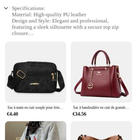
Specifications:
Material: High-quality PU leather
Design and Style: Elegant and professional,
featuring a sleek silhouette with a secure top zip
closure
Usage and Purpose: Ideal for the modern working
woman, perfect for carrying essentials to the office
or on-the-go
Performance and Property: Durable and easy to
clean, with a sturdy handle for comfortable carrying
Shape or Size or Weight or Quantity: Compact and
lightweight, designed to fit comfortably under your
arm or over your shoulder
Parts and Accessories: Comes with a detachable and
adjustable shoulder strap for versatile styling
Sac à main en cuir souple pour femme, multi-poches, résistant à l'usure, sac messager de luxe, sac à main pour femme, haute qualité, mode initiée
Sac à bandoulière en cuir de grande capacité pour femme, créateur de luxe, 3 couches, initié, sacs à main pour femme, marque shopper, fourre-tout Messenger, 2024
Features:
€4.40
€34.56
|Wholesale|Vendors|
**Elegant and Functional Design**
The sac femme travail is a testament to the perfect
blend of style and practicality. Crafted from