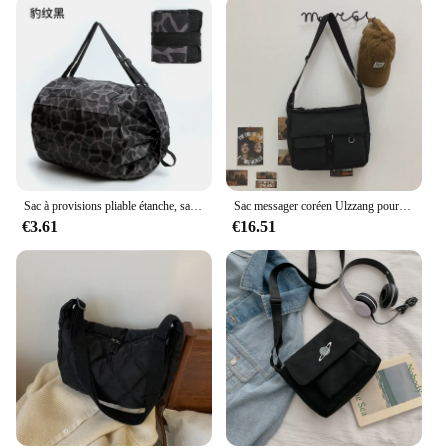
Sac à provisions pliable étanche, sacs de rangement de voyage en plein air, sac de plage portable de grande capacité, sac d'épicerie de supermarché, notifications
Sac messager coréen Ulzzang pour femme, sacs en nylon, sacs à bandoulière multipoches pour femme, sac de livre scolaire lancé, sac pour fille, nouveau, 2023
€3.61
€16.51