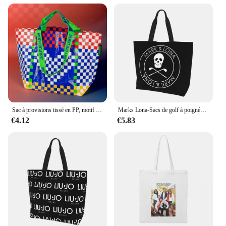
Sac à provisions tissé en PP, motif à carreaux, sac initié, fourre-tout étanches réutilisables, sac à main portable pour voyage, épicerie
Marks Lona-Sacs de golf à poignée supérieure de grande capacité, Merch INS, Sacs initiés à la tendance pour unisexe
€4.12
€5.83