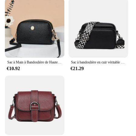
Sac à Main à Bandoulière de Haute Qualité pour Femme, Design de Luxe, à Coque Imprimée, Fourre-Tout, Nouvelle Collection Été
Sac à bandoulière en cuir véritable pour femme, 100% cuir véritable, sacs initiés, sac à main de créateur de luxe, sac messager solide, sac fourre-tout pour femme, 2023
€10.92
€21.29