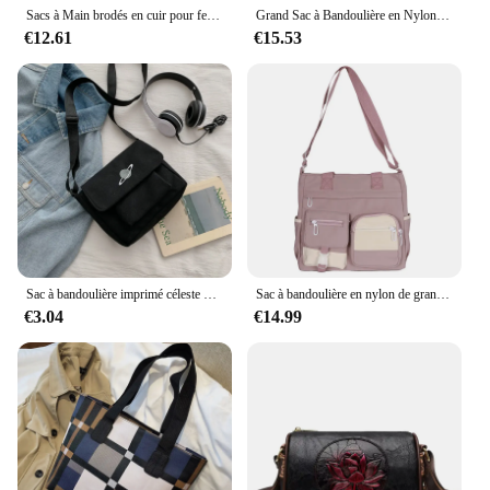
modern woman who values both fashion and
Sacs à Main brodés en cuir pour femmes, sacoches pour dames, sacs à Main en cuir pour dames, Sac à Main en boule de cheveux
Grand Sac à Bandoulière en Nylon de Grande Capacité pour Femme, Sacoche pour Lycéennes
functionality.
€12.61
€15.53
Sac à bandoulière imprimé céleste pour femme, petit sac messager étudiant, sac initié en toile, collage décontracté
Sac à bandoulière en nylon de grande capacité pour femmes, cartables pour lycéennes, sac messager, nouveau
€3.04
€14.99