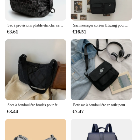
Sac à provisions pliable étanche, sacs de rangement de voyage en plein air, sac de plage portable de grande capacité, sac d'épicerie de supermarché, notifications
Sac messager coréen Ulzzang pour femme, sacs en nylon, sacs à bandoulière multipoches pour femme, sac de livre scolaire lancé, sac pour fille, nouveau, 2023
€3.61
€16.51
Sacs à bandoulière brodés pour femmes, sacs à main de grande capacité, sac messager lancé, mode populaire féminine, sac shopper Hobos
Petit sac à bandoulière en toile pour femme, sac messager étudiant, collage décontracté, initié, imprimé
€3.44
€7.47