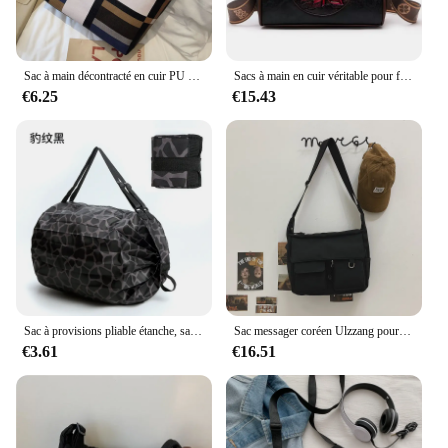
Sac à main décontracté en cuir PU pour femme, fourre-tout grande capacité, sac initié au shopping, pack féminin, sac 03 utilisation, notifications à main
Sacs à main en cuir véritable pour femmes, marque de luxe, de styliste, à bandoulière, 2022
€6.25
€15.43
Sac à provisions pliable étanche, sacs de rangement de voyage en plein air, sac de plage portable de grande capacité, sac d'épicerie de supermarché, notifications
Sac messager coréen Ulzzang pour femme, sacs en nylon, sacs à bandoulière multipoches pour femme, sac de livre scolaire lancé, sac pour fille, nouveau, 2023
€3.61
€16.51