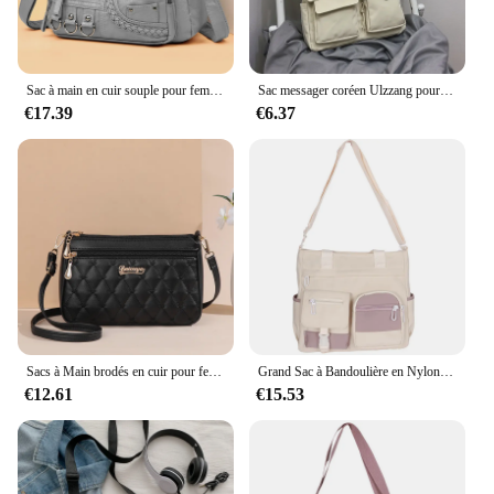
This feature caters to various scenarios, from the
office to casual outings, ensuring that the sac
femme travail adapts seamlessly to your lifestyle.
Sac à main en cuir souple pour femme, célèbre designer, sac à bandoulière initié, sacs à main pour femme, haute qualité, nouveau, 2024
Sac messager coréen Ulzzang pour femme, sacs en nylon, sacs à bandoulière multipoches pour femme, sac de livre scolaire lancé, sac pour fille, nouveau, 2024
**A Bag for Every Occasion**
€17.39
€6.37
The sac femme travail is more than just a bag; it's a
statement of versatility and practicality. Its durable
canvas material and leather trim withstand the
rigors of daily use, while its stylish design
complements any outfit. Whether you're a
professional looking for a reliable work bag or a
traveler in need of a functional yet chic accessory,
this bag meets all your needs. With its wholesale
availability and supplier options, it's a smart choice
for vendors and sets for sale, ensuring that you can
offer a high-quality product that resonates with
your target audience.
Sacs à Main brodés en cuir pour femmes, sacoches pour dames, sacs à Main en cuir pour dames, Sac à Main en boule de cheveux
Grand Sac à Bandoulière en Nylon de Grande Capacité pour Femme, Sacoche pour Lycéennes
€12.61
€15.53