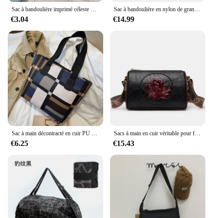
Sac à bandoulière imprimé céleste pour femme, petit sac messager étudiant, sac initié en toile, collage décontracté
Sac à bandoulière en nylon de grande capacité pour femmes, cartables pour lycéennes, sac messager, nouveau
€3.04
€14.99
Sac à main décontracté en cuir PU pour femme, fourre-tout grande capacité, sac initié au shopping, pack féminin, sac 03 utilisation, notifications à main
Sacs à main en cuir véritable pour femmes, marque de luxe, de styliste, à bandoulière, 2022
€6.25
€15.43