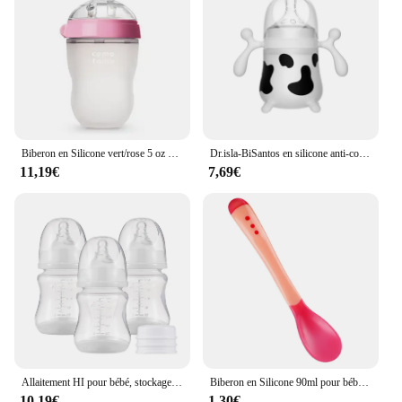
Biberon en Silicone vert/rose 5 oz et 8 oz, 2 paquets biberon sans BPA pour enfants
Dr.isla-BiSantos en silicone anti-colique pour nouveau-né, biSantos imitant le lait maternel, anti-étouffement, sans BPA, 150ml, 240ml
11,19€
7,69€
Allaitement HI pour bébé, stockage de lait, 3 pièces, en silicone
Biberon en Silicone 90ml pour bébé, avec cuillère, nouveau-né, à presser, pour nourrissons, complément alimentaire, riz, céréales, biberon pour lait
10,19€
1,30€