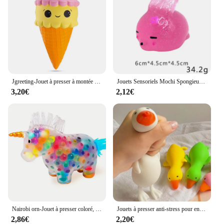
Jgreeting-Jouet à presser à montée lente pour enfants, gâteau de pop-corn mignon, hamburger spongieux, lait de Nairobi orn, institut souligné parfumé, cadeau amusant
Jouets Sensoriels Mochi Spongieux à Paillettes pour Enfant, Balle Soulignée, en Poudre, Amusant, Doux, Anti-Stress, Kawaii
3,20€
2,12€
Nairobi orn-Jouet à presser coloré, IkToy, Heal Your Mood, Gel d'eau souligné et instituts d'anlande
Jouets à presser anti-stress pour enfants, canard, oie, animaux mignons Kawaii, jouets de ventilation pour enfants et adultes, jouets commandés de décompression
2,86€
2,20€