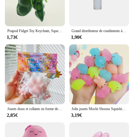
Peapod Fidget Toy Keychain, Squeeze A Bean, Edamame Pea Keyring, Extrusion Soybean Tactile Feeling, Release Pressure, Accessoire, 2Pcs
Grand distributeur de condiments à presser HI avec buses, gadget de cuisine, bouteille d'huile d'olive, Ketchup BBQ aissces
1,73€
1,90€
Jouets doux et collants en forme de patte de chat, accessoire de relaxation, pour décompresser et pincer
Jolis jouets Mochi Shoous Squishies pour enfants, mini instituts soulignés, animaux phosphorescents, jouets à presser Kawaii, cadeaux d'anniversaire drôles, 10 pièces
2,85€
3,19€