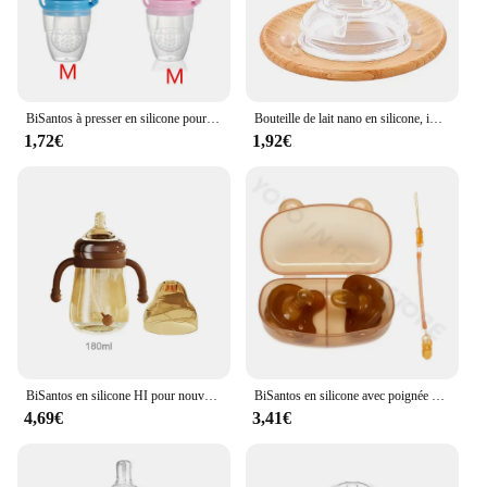
BiSantos à presser en silicone pour nouveau-né, cuillère à riz d'entraînement pour bébé, mangeoire à céréales pour bébé, complément alimentaire, outils de sécurité cassants, nouveau
Bouteille de lait nano en silicone, imitation lait maternel, brun, vert, rose en option, 150ml, 240ml
1,72€
1,92€
BiSantos en silicone HI pour nouveau-né avec poignée, alimentation pour bébé, haute capacité, paille pour bébé, 0-3 ans, 180 ml, 240 ml, 300ml
BiSantos en silicone avec poignée pour bébé de 0 à 9 mois, 150ml, 250ml
4,69€
3,41€