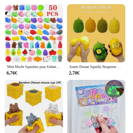
Mini Mochi Squishies pour Enfants, Jouets Squishy de Dessin Animé Kawaii, Balle Soulignée, Cadeaux de ixà Presser, Jouets d'Instituts Soulignés pour Anniversaire, 50Pcs
Jouets Durian Squishy Iksqueeze Souples pour Adultes et Enfants, Fruits Extensibles, Souples, Soulignés, Instituts Squeeze Ball, Squishy Fidget Toy
6,76€
2,70€