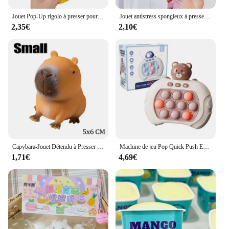
Jouet Pop-Up rigolo à presser pour enfant et adulte, souris et fromage, nuit, anti-souligné, cache-cache, figurines, instituts
Jouet antistress spongieux à presser pour adultes et enfants, patte de chat Shoous, hamster, fête d'instituts soulignés, jouets à la hausse, jouet de décompression commandé
2,35€
2,10€
Capybara-Jouet Détendu à Presser pour Enfant, Animaux de Dessin Animé, Anti-souligné, Instituts Amusants et Créatifs, Fidget, Décompression, Pincement, Nouveauté, TPR
Machine de jeu Pop Quick Push Engines, Whac-A-Mole Squeezing Toys, Anti-souligné Sensory Bubble, Pop Fidget Toy, Cadeaux pour enfants
1,71€
4,69€