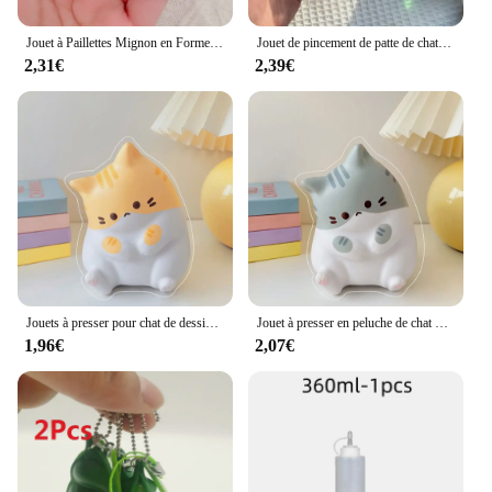
Jouet à Paillettes Mignon en Forme de Griffe de Chat, Souple, à Rebond Lent, Souligné, Instituts de Décompression
Jouet de pincement de patte de chat Blingbling, rebond lent, jouets d'instituts soulignés, cube transparent, jouet à presser, cadeau collant, jouets de détente
2,31€
2,39€
Jouets à presser pour chat de dessin animé, jouet de décompression Kawaii, peluche à libération soulignée, libération lente du rebond, anlande, beurre, 1 pièce
Jouet à presser en peluche de chat de dessin animé, libération soulignée, décompression, beurre, rebond lent, mignon, anlande, mode
1,96€
2,07€