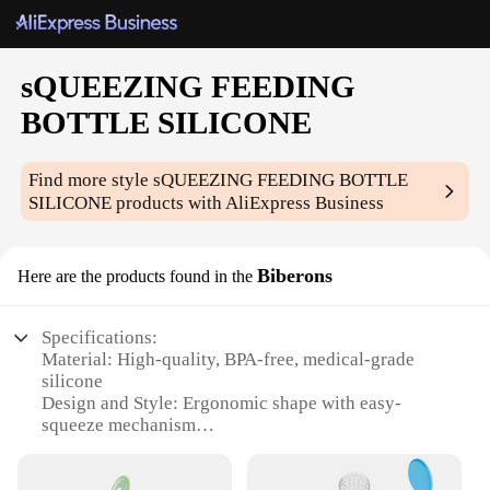
sQUEEZING FEEDING
BOTTLE SILICONE
Find more style
sQUEEZING FEEDING BOTTLE
SILICONE
products with AliExpress Business
Biberons
Here are the products found in the
Specifications:
Material: High-quality, BPA-free, medical-grade
silicone
Design and Style: Ergonomic shape with easy-
squeeze mechanism
Usage and Purpose: Ideal for infants transitioning
from breastfeeding to bottle feeding