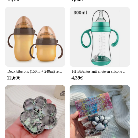
Deux biberons (150ml + 240ml) remplis de lait maternel en silicone, poignée anti-ballonnement, adaptés à l'alimentation scientifique
HI-BiSantos anti-chute en silicone pour bébé avec paille, poignée anti-chaleur, biSantos pour enfant, alimentation au lait pour bébé
12,69€
4,39€