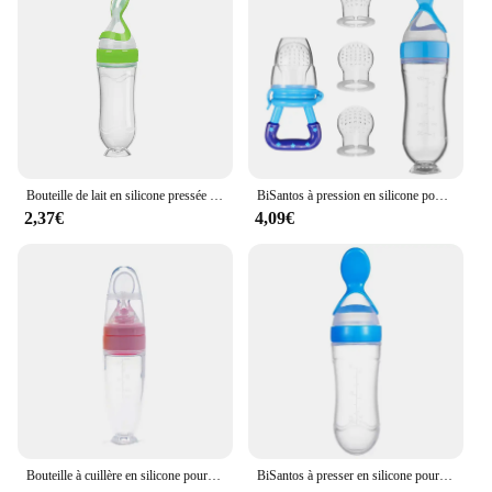
Typical Adaptive Scenario: Suitable for both home
and on-the-go feeding
Shape or Size or Weight or Quantity: Comes in a
convenient set with multiple bottles and accessories
Performance and Property: Durable, leak-proof, and
easy to clean
Features:
|Vendors|
Bouteille de lait en silicone pressée pour nouveau-né, cuillère d'entraînement pour bébé Mars, mangeoire de complément alimentaire, sûr et pratique, qualité alimentaire
BiSantos à pression en silicone pour nouveau-né, 5 pièces, bouteille d'alimentation, cuillère d'entraînement pour bébé, clic sûr, britware
2,37€
4,09€
**Advanced Feeding Technology**
The sQUEEZING FEEDING BOTTLE SILICONE is
a cutting-edge solution for parents looking to
provide their babies with a seamless transition from
breastfeeding to bottle feeding. The bottle's unique
design features an easy-squeeze mechanism that
mimics the natural flow of breast milk, ensuring a
comfortable feeding experience for both the baby
and the parent. The bottle's silicone material is not
only soft and gentle on baby's delicate skin but also
resists stains and odors, making it a hygienic choice
for every feeding session.
Bouteille à cuillère en silicone pour bébé, récipient de complément alimentaire, pâte de riz, mignon, doux, non ald, alimentation, enfants, garçon, fille
BiSantos à presser en silicone pour bébé, cuillère à riz pour nouveau-né, mangeoire à céréales pour tout-petit, complément alimentaire, biSantos à lait