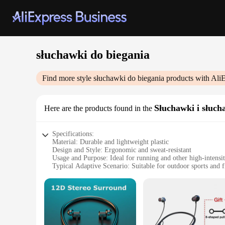
słuchawki do biegania
Find more style
słuchawki do biegania
products with Ali
Słuchawki i słuch
Here are the products found in the
Specifications:
Material: Durable and lightweight plastic
Design and Style: Ergonomic and sweat-resistant
Usage and Purpose: Ideal for running and other high-intensity
Typical Adaptive Scenario: Suitable for outdoor sports and fi
Shape or Size: Comfortable earbuds with adjustable ear hoo
Performance and Property: High-fidelity sound with noise-c
Features:
**Unmatched Comfort and Performance**
The słuchawki do biegania are designed to deliver unparallel
withstand the rigors of your workout routine without weighi