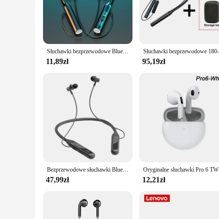
any other high-impact activities. The earbuds are shaped to 
**High-Fidelity Sound and Noise-Cancellation**
The słuchawki do biegania are not just about durability and 
ensures that you can focus on your workout without distrac
with your audio content.
Słuchawki bezprzewodowe Bluetooth 5.0 słuchawki na szyję silikonowy Hifi 9D Stereo zestaw słuchawkowy dla aktywnych Halter wodoodporny słuchawki douszne magnetyczne
**Versatile and Convenient**
11,89zł
95,19zł
These earbuds are designed for the modern athlete who deman
cater to the needs of their customers. Whether you're an indi
biegania are the perfect choice. With their sleek design, sup
Bezprzewodowe słuchawki Bluetooth BT8 Sportowy zestaw słuchawkowy 5.3 z ładującym pojemnikiem z wyświetlaczem dotykowym do Muisc
Oryginalne s
47,99zł
12,21zł