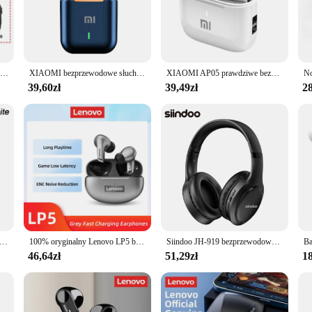
fit snugly in your ears, with adjustable ear hooks that keep them securely in pl
comfort; they also boast high-fidelity sound quality that immerses you in your
tions from the outside world. Whether you're pounding the pavement or hitting
Słuchawki bezprzewodowe 180-godzinny zestaw słuchawkowy Bluetooth z basem i mikrofonem Stereofoniczne słuchawki z pałąkiem na kark Sport Aurculares do karty TF
XIAOMI bezprzewodowe słuchawki Bluetooth w uchu Stereo słuchawka sportowa Ture bezprzewodowy zestaw słuchawkowy Bluetooth z mikrofonem
XIAOMI AP05 prawdziwe bezprzewodowe słuchawki budki 5 radio HIFI Sound Bluetooth5.3 słuchawki douszne MIJIA Sport z mikrofonem dla Androida iOS
39,60zł
39,49zł
28
ds versatility and convenience. They are available in sets, making them an ide
vidual looking for a reliable set of earbuds for sale or a business seeking to s
erior performance, and practical features, they are a must-have for anyone look
łuchawki Pro 6 TWS bezprzewodowe słuchawki Bluetooth Mini słuchawki Fone sportowe słuchawki Stereo dla Xiaomi Android słuchawki douszne
100% oryginalny Lenovo LP5 bezprzewodowe słuchawki Bluetooth HiFi muzyka słuchawki z mikrofonem sport wodoodporny zestaw słuchawkowy 2021New
Siindoo JH-919 bezprzewodowe słuchawki Bluetooth składane słuchawki Stereo Super Bass redukcja szumów Mic dla Iphone Laptop PC TV
46,64zł
51,29zł
18