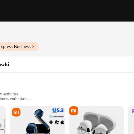
Express Business
awki
 activities
tness enthusiasts
ks
ancellation technology
ed comfort and performance for the active individual. The earbuds are crafted f
ng you down. The ergonomic design is complemented by sweat-resistant features