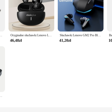
enovo LP40 TWS słuchawki Bluetooth sterowanie dotykowe słuchawki sportowe słuchawki douszne do telefonu Android
Oryginalne słuchawki Lenovo LP19 Bluetooth 5.1 słuchawki sportowe TWS bezprzewodowe słuchawki douszne podwójny zestaw słuchawkowy z mikrofonem HD 2023 nowość
Słuchawki Lenovo GM2 Pro Bluetooth 5.3 Sportowy zestaw słuchawkowy Bezprzewodowe douszne słuchawki do gier o niskim opóźnieniu i podwójnym trybie Nowość
46,48zł
41,20zł
10
M90 słuchawki do gier 5.3 słuchawki sportowe Bluetooth z mikrofonem bezprzewodowy zestaw słuchawkowy dla iPhone Xiaomi