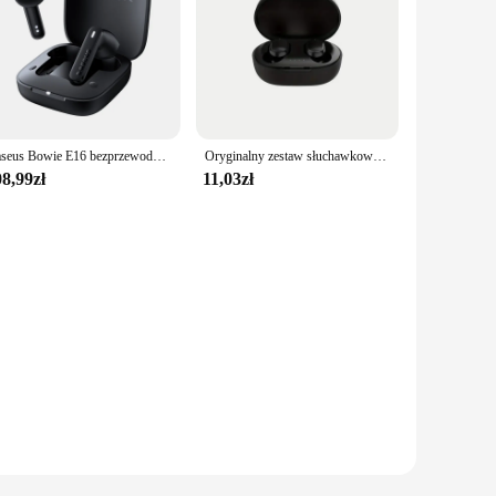
Baseus Bowie E16 bezprzewodowe słuchawki Bluetooth 5.3 słuchawki 30H długi czas pracy baterii IPX4 wodoodporne prawdziwe bezprzewodowe słuchawki douszne
Oryginalny zestaw słuchawkowy A6S TWS słuchawki bezprzewodowe Bluetooth słuchawki sportowe Stereo Fone Bluetooth dla Xiaomi Huawei iPhone
8,99zł
11,03zł