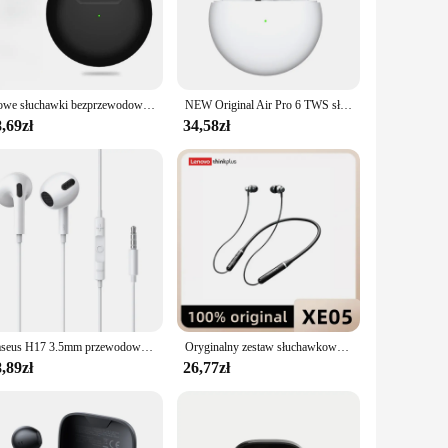
ace, no matter how fast you move.
 music or audiobook. The noise-cancellation technology
 the gym, these earbuds will keep you motivated and engaged
Nowe słuchawki bezprzewodowe Pro 6 TWS z mikrofonem Fone słuchawki Bluetooth sportowe do biegania słuchawki douszne Apple iPhone Xiaomi Pro6
NEW Original Air Pro 6 TWS słuchawki bezprzewodowe Fone słuchawki z mikrofonem Bluetooth w słuchawkach dousznych sportowy zestaw słuchawkowy dla Xiaomi
,69zł
34,58zł
al choice for wholesale vendors and suppliers looking to
tock up on high-quality audio equipment, these słuchawki do
ing to enhance their audio experience during their workouts.
Baseus H17 3.5mm przewodowy słuchawka z mikrofonem sterowany drutem słuchawki douszne do muzyki Sport w uchu Monitor słuchawki douszne
Oryginalny zestaw słuchawkowy bluetooth z pałąkiem na kark Lenovo XE05 XE05pro czysty stereofoniczny sport działający IPX5 wodoodporny i odporny na pot
,89zł
26,77zł