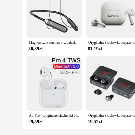
Magnetyczne słuchawki z pałąkiem na kark bezprzewodowe słuchawki Bluetooth 5.2 słuchawki z wyświetlaczem LED sportowe redukowanie hałasu słuchawki douszne z mikrofonem
Oryginalne słuchawki bezprzewodowe L
30,39zł
81,19zł
Air Pro4 oryginalne słuchawki bezprzewodowe podwójne w słuchawki douszne bardzo długi w trybie czuwania do jazdy na basie sportowe earburd zestaw słuchawkowy z mikrofonem muzyczny
Oryginalne słuchawki bezprzewodowe TWS 
29,59zł
19,52zł