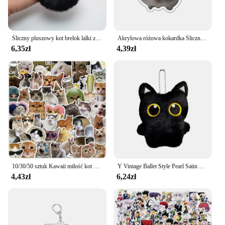
Śliczny pluszowy kot brelok lalki z kreskówek zabawka wisiorek brelok dla kobiet dziewcząt ozdoba torby brelok do kluczyków do samochodu dzieci prezenty akcesoria
Akrylowa różowa kokardka Śliczny piasek Chomik Breloki do kluczy Zabawny wisiorek do toreb Akcesoria Biżuteria Fani Prezent Zdjęcie Dekoracja
6,35zł
4,39zł
10/30/50 sztuk Kawaii miłość kot naklejka pcv estetyczna dziecięca koreańska dekoracja Scrapbooking papiernicze artykuły szkolne dla dzieci
Y Vintage Ballet Style Pearl Satin Bow Grab Clip On The Back Of The Head Women Girls Simple Pan Hairpin Claw Akcesoria do włosów
4,43zł
6,24zł