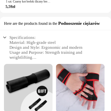
1 szt. Czarny kot brelok śliczny brelok Kawaii
5,59zł
Podnoszenie ciężarów
Here are the products found in the
Specifications:
Material: High-grade steel
Design and Style: Ergonomic and modern
Usage and Purpose: Strength training and
weightlifting
Performance and Property: Durable and reliable
Parts and Accessories: Includes multiple weight
plates and bars
Applicable People: Suitable for both beginners and
professionals
Features:
|Wholesale|Vendors|
**Optimized for Performance**