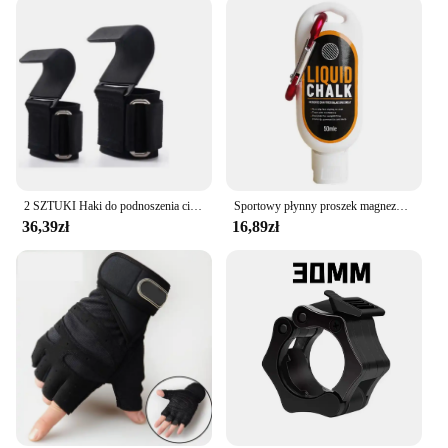
2 SZTUKI Haki do podnoszenia ciężarów Haki do podnoszenia z antypoślizgowymi paskami na nadgarstki Haki do siłowni, podciągania, trójboju siłowego i fitnessu
Sportowy płynny proszek magnezowy Fitness Lifting Krem antypoślizgowy Grip Płyn magnez do tańca na rurze Wspinaczka skałkowa w pomieszczeniu
36,39zł
16,89zł