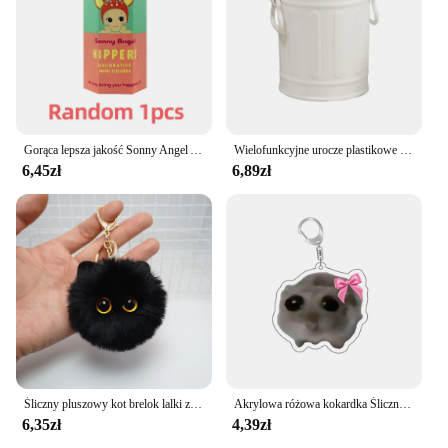
Gorąca lepsza jakość Sonny Angel Animals Dreaming Series Jupiter Hippers Angel Body Kewpie Dolls PVC Figure Limite Blind Box Toy
Wielofunkcyjne urocze plastikowe pudełko na długopisy o dużej pojemności Wygodne przechowywanie ołówków Małe rzeczy do biura Szkoła Dom Łazienka
6,45zł
6,89zł
Śliczny pluszowy kot brelok lalki z kreskówek zabawka wisiorek brelok dla kobiet dziewcząt ozdoba torby brelok do kluczyków do samochodu dzieci prezenty akcesoria
Akrylowa różowa kokardka Śliczny piasek Chomik Breloki do kluczy Zabawny wisiorek do toreb Akcesoria Biżuteria Fani Prezent Zdjęcie Dekoracja
6,35zł
4,39zł