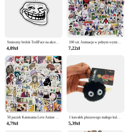
Śmieszny brelok TrollFace na akcesoria torba NoMeGusta Rage twarz na zawszeAlone wisiorek breloczek pierścień brelok biżuteria fani prezenty
100 szt. Animacja w pełnym wymiarze czasu Hunter Graffiti wodoodporna naklejka walizka Notebook lodówka pudełko na artykuły biurowe kask naklejki
4,89zł
7,22zł
50 paczek Kamisama Love Anime Manga naklejki prezent Graffiti Diy Diy Diy deskorolka Laptop Ipad naklejki wodoodporne
1 kawałek pluszowego małego kulki miałowe breloczka Qianyuan Qianxun nadaje się do Hayao Miyazaki fani anime plecaka charms courtya
4,79zł
5,39zł