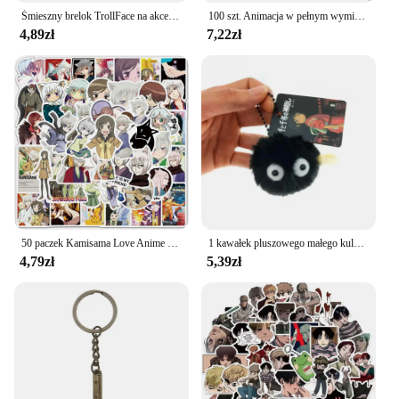
Śmieszny brelok TrollFace na akcesoria torba NoMeGusta Rage twarz na zawszeAlone wisiorek breloczek pierścień brelok biżuteria fani prezenty
100 szt. Animacja w pełnym wymiarze czasu Hunter Graffiti wodoodporna naklejka walizka Notebook lodówka pudełko na artykuły biurowe kask naklejki
4,89zł
7,22zł
50 paczek Kamisama Love Anime Manga naklejki prezent Graffiti Diy Diy Diy deskorolka Laptop Ipad naklejki wodoodporne
1 kawałek pluszowego małego kulki miałowe breloczka Qianyuan Qianxun nadaje się do Hayao Miyazaki fani anime plecaka charms courtya
4,79zł
5,39zł