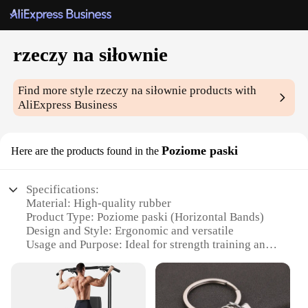
rzeczy na siłownie
Find more style
rzeczy na siłownie
products with
AliExpress Business
Poziome paski
Here are the products found in the
Specifications:
Material: High-quality rubber
Product Type: Poziome paski (Horizontal Bands)
Design and Style: Ergonomic and versatile
Usage and Purpose: Ideal for strength training and
muscle toning
Typical Adaptive Scenario: Suitable for both home
and commercial gym settings
Shape and Size: Available in various lengths and