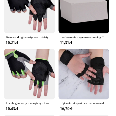
Rękawiczki gimnastyczne Kobiety Mężczyźni Podnoszenie ciężarów Hantle Fitness Sport Trening Ćwiczenia Rękawiczki Antypoślizgowe Oddychające Rękawiczki rowerowe bez palców
Podnoszenie magnezowy trening Crossfit proszek magnetyczny do ćwiczeń siłowych z cegły na siłownię do podnoszenia ciężarów
10,21zł
11,31zł
Hantle gimnastyczne mężczyźni kobiety podnoszenie ciężarów Fitness Sport trening rękawice do ćwiczeń antypoślizgowa oddychająca rękawica pół jazda palcami na rowerze
Rękawiczki sportowe treningowe dla mężczyzn Kobiety Rękawiczki treningowe Fitness Kulturystyka Podnoszenie ciężarów Siłownia Rękawiczki ochronne na nadgarstek dłoni
10,43zł
16,79zł