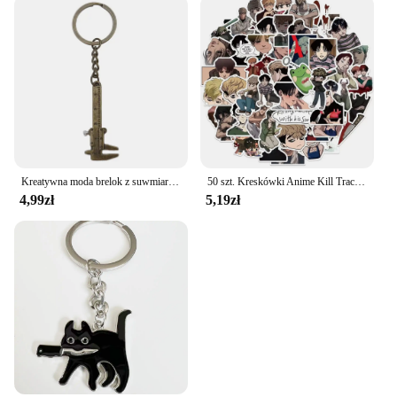
Kreatywna moda brelok z suwmiarką z noniuszem dla mężczyzny kobieta biżuteria akcesoria prezent na boże narodzenie przenośny gadżet model narzędzie brelok
50 szt. Kreskówki Anime Kill Tracker Graffiti wodoodporna naklejka kreatywny modny lodówkę deskorolkę kask gitarowy naklejka dekoracyjna
4,99zł
5,19zł