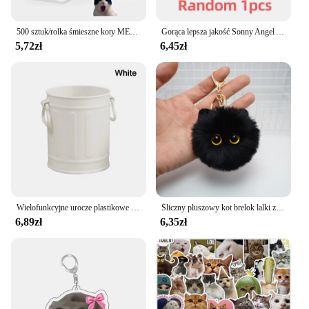
500 sztuk/rolka śmieszne koty MEME Cartoon Graffiti naklejki DIY telefon gitara Laptop Notebook walizka wodoodporna naklejka zabawka dla dzieci
Gorąca lepsza jakość Sonny Angel Animals Dreaming Series Jupiter Hippers Angel Body Kewpie Dolls PVC Figure Limite Blind Box Toy
5,72zł
6,45zł
Wielofunkcyjne urocze plastikowe pudełko na długopisy o dużej pojemności Wygodne przechowywanie ołówków Małe rzeczy do biura Szkoła Dom Łazienka
Śliczny pluszowy kot brelok lalki z kreskówek zabawka wisiorek brelok dla kobiet dziewcząt ozdoba torby brelok do kluczyków do samochodu dzieci prezenty akcesoria
6,89zł
6,35zł