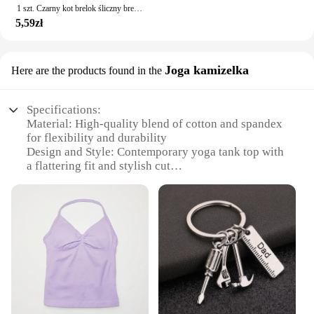
1 szt. Czarny kot brelok śliczny brelok Kawaii
5,59zł
Joga kamizelka
Here are the products found in the
Specifications:
Material: High-quality blend of cotton and spandex
for flexibility and durability
Design and Style: Contemporary yoga tank top with
a flattering fit and stylish cut
Usage and Purpose: Ideal for yoga, fitness, and gym
activities
Typical Adaptive Scenario: Suitable for various
workout routines and body types
Shape or Size or Weight or Quantity: Available in
multiple sizes to accommodate a wide range of body
shapes
Performance and Property: Breathable fabric
ensures comfort during intense physical activities