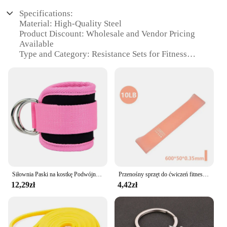
Specifications:
Material: High-Quality Steel
Product Discount: Wholesale and Vendor Pricing
Available
Type and Category: Resistance Sets for Fitness
Equipment
Design and Style: Ergonomic and Durable
Usage and Purpose: Designed for Strength Training
Typical Adaptive Scenario: Suitable for Home Gyms
and Commercial Fitness Centers
Shape or Size or Weight or Quantity: Multiple Sizes
and Weight Options
Performance and Property: Adjustable Resistance
for Customized Workouts
Parts and Accessories: Includes Handles and Straps
for Versatile Exercises
Siłownia Paski na kostkę Podwójny pierścień D Regulowane neoprenowe wyściełane mankiety Obciążenie kostki Trening nóg Orteza Wsparcie Sport Bezpieczeństwo Abductors
Przenośny sprzęt do ćwiczeń fitness Gumowe taśmy oporowe Joga Siłownia Elastyczna siła dziąseł Pilates Crossfit Kobiety Sporty wagi
12,29zł
4,42zł
Features:
|Rzeczy Na Siłownie|
**Enhanced Durability and Performance**
Crafted from high-quality steel, these resistance sets