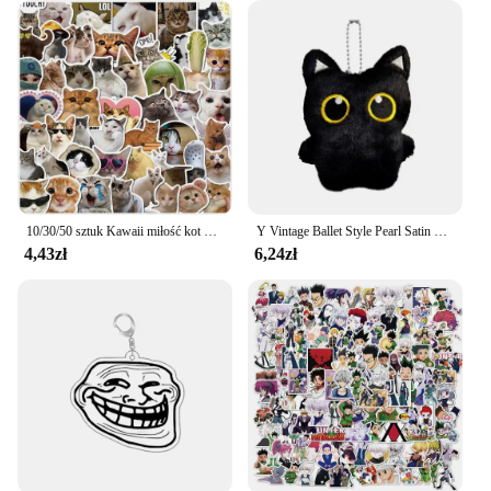
10/30/50 sztuk Kawaii miłość kot naklejka pcv estetyczna dziecięca koreańska dekoracja Scrapbooking papiernicze artykuły szkolne dla dzieci
Y Vintage Ballet Style Pearl Satin Bow Grab Clip On The Back Of The Head Women Girls Simple Pan Hairpin Claw Akcesoria do włosów
4,43zł
6,24zł