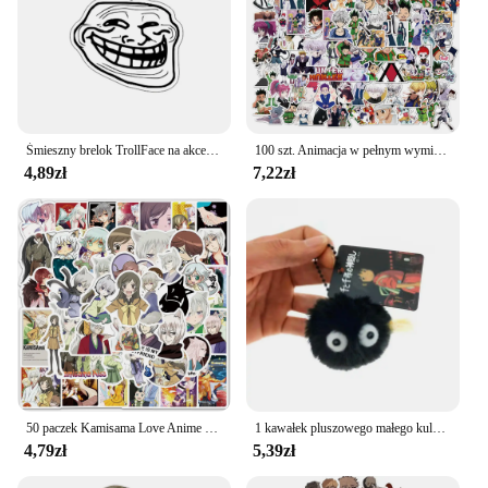
Śmieszny brelok TrollFace na akcesoria torba NoMeGusta Rage twarz na zawszeAlone wisiorek breloczek pierścień brelok biżuteria fani prezenty
100 szt. Animacja w pełnym wymiarze czasu Hunter Graffiti wodoodporna naklejka walizka Notebook lodówka pudełko na artykuły biurowe kask naklejki
4,89zł
7,22zł
50 paczek Kamisama Love Anime Manga naklejki prezent Graffiti Diy Diy Diy deskorolka Laptop Ipad naklejki wodoodporne
1 kawałek pluszowego małego kulki miałowe breloczka Qianyuan Qianxun nadaje się do Hayao Miyazaki fani anime plecaka charms courtya
4,79zł
5,39zł