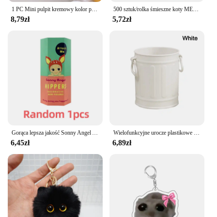
1 PC Mini pulpit kremowy kolor plastikowy składany stacjonarny organizer na długopis ołówek taśma maskująca zabawka mała rzecz do przechowywania
500 sztuk/rolka śmieszne koty MEME Cartoon Graffiti naklejki DIY telefon gitara Laptop Notebook walizka wodoodporna naklejka zabawka dla dzieci
8,79zł
5,72zł
Gorąca lepsza jakość Sonny Angel Animals Dreaming Series Jupiter Hippers Angel Body Kewpie Dolls PVC Figure Limite Blind Box Toy
Wielofunkcyjne urocze plastikowe pudełko na długopisy o dużej pojemności Wygodne przechowywanie ołówków Małe rzeczy do biura Szkoła Dom Łazienka
6,45zł
6,89zł