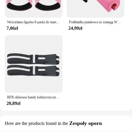
Wyściełana figurka 8-paski do martwego ciągu Podnoszenie ciężarów Paski na nadgarstki Podnoszarki mocy Trening Podciąganie Poziomy drążek Siłownia Fitness
Podkładka piankowa ze sztangą Wysokiej jakości szyja na ramię Trwały zestaw do przysiadów do podnoszenia ciężarów na podkładkach gimnastycznych Zagęszczony antypoślizgowy hantle fitness
7,06zł
24,99zł
BFR oklusion bandy kulturystyczne taśmy oporowe waga ciężka podnoszenia wzrostu mięśni elastyczne dla mężczyzn kobiet sprzęt do fitnessu
20,89zł
Zespoły oporu
Here are the products found in the