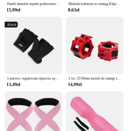
Hantle damskie męskie podnoszenie ciężarów Crossfit kulturystyka Sport trening trening gimnastyczny rękawice antypoślizgowe ochraniacz na nadgarstek
Blokada kołnierza ze sztangą Klipsy do hantli Zacisk do podnoszenia ciężarów Siłownia Zacisk blokujący hantle Zaciski sprężynowe Podnoszenie ciężarów 28 mm 30 mm 25 mm
15,99zł
8,63zł
1-parowe, regulowane rękawice sportowe unisex z antypoślizgowymi silikonowymi kropkami do podnoszenia ciężarów, przysiadów rowerowych
2 szt. 25/50mm zaciski do sztangi z mechanizmem szybkiego uwalniania blokada obroty obroże do sztangi klipsy do sztangi do podnoszenia ciężarów i treningu siłowego
13,49zł
14,99zł