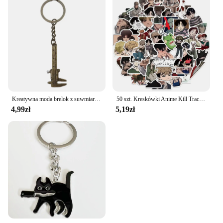
Kreatywna moda brelok z suwmiarką z noniuszem dla mężczyzny kobieta biżuteria akcesoria prezent na boże narodzenie przenośny gadżet model narzędzie brelok
50 szt. Kreskówki Anime Kill Tracker Graffiti wodoodporna naklejka kreatywny modny lodówkę deskorolkę kask gitarowy naklejka dekoracyjna
4,99zł
5,19zł