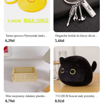
are built to withstand the rigors of intense workouts.
The robust design ensures that they maintain their
integrity and effectiveness over time, making them
a reliable addition to any fitness routine. Whether
you're a seasoned athlete or a beginner, these sets
cater to a wide range of strength levels, offering
adjustable resistance to tailor your workout to your
Taśma oporowa Wytrzymały lateksowy sportowy elastyczny pasek Podciąganie Opaski wspomagające do ćwiczeń Pilates Fitness Kształt ciała Domowa siłownia
Eleganckie breloki do kluczy dla taty Prezent na Dzień Ojca Mini młotek ze stopu cynku Śrubokręt Zestaw narzędzi Wisiorek na klucze Pierścień na klucze
specific needs.
6,29zł
5,44zł
**Versatile Training Solutions**
With multiple sizes and weight options, these
resistance sets are designed to meet the diverse
needs of users. Whether you're looking to build
muscle, increase endurance, or enhance your
overall fitness, these sets provide the necessary
tools to achieve your goals. The ergonomic design
ensures a comfortable grip, while the included
handles and straps allow for a variety of exercises,
from push-ups to pull-ups, enhancing your workout
versatility.
Mini stacjonarny składany plastikowy Organizer do kremów, długopis, ołówek, taśma maskująca, małe rzeczy do przechowywania, 1 szt.
7/11/20CM Kawaii mały przytulny czarny kot pluszowa lalka Cartoon nadziewane okrągła piłka kot pluszowa torba dziewczęca brelok wisiorek zabawki
8,79zł
8,92zł
**Ideal for Various Settings**