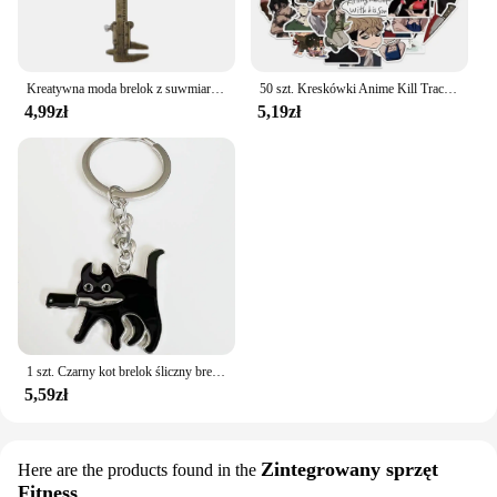
Kreatywna moda brelok z suwmiarką z noniuszem dla mężczyzny kobieta biżuteria akcesoria prezent na boże narodzenie przenośny gadżet model narzędzie brelok
50 szt. Kreskówki Anime Kill Tracker Graffiti wodoodporna naklejka kreatywny modny lodówkę deskorolkę kask gitarowy naklejka dekoracyjna
4,99zł
5,19zł
1 szt. Czarny kot brelok śliczny brelok Kawaii
5,59zł
Zintegrowany sprzęt
Here are the products found in the
Fitness