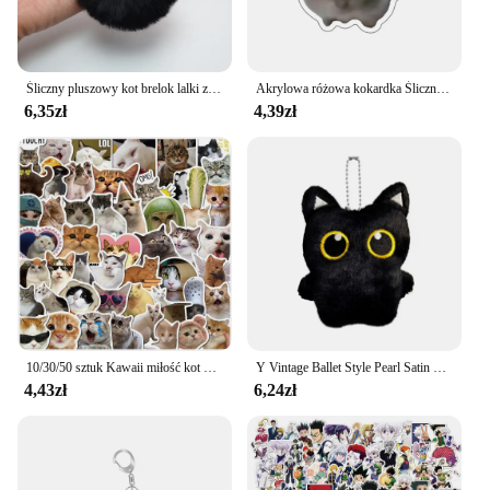
Śliczny pluszowy kot brelok lalki z kreskówek zabawka wisiorek brelok dla kobiet dziewcząt ozdoba torby brelok do kluczyków do samochodu dzieci prezenty akcesoria
Akrylowa różowa kokardka Śliczny piasek Chomik Breloki do kluczy Zabawny wisiorek do toreb Akcesoria Biżuteria Fani Prezent Zdjęcie Dekoracja
6,35zł
4,39zł
10/30/50 sztuk Kawaii miłość kot naklejka pcv estetyczna dziecięca koreańska dekoracja Scrapbooking papiernicze artykuły szkolne dla dzieci
Y Vintage Ballet Style Pearl Satin Bow Grab Clip On The Back Of The Head Women Girls Simple Pan Hairpin Claw Akcesoria do włosów
4,43zł
6,24zł