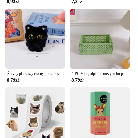
8,92zł
7,31zł
the available space. The compact design allows for
a seamless transition between exercises, making it
ideal for high-intensity interval training (HIIT) or
circuit training routines. The set is also easy to
maintain, ensuring that it remains in top condition
for years to come.
Śliczny pluszowy czarny kot z kreskówek brelok do kluczy moda zabawny brelok do kluczyków samochodowych nowość kreatywna dekoracja plecaka akcesoria prezenty
1 PC Mini pulpit kremowy kolor plastikowy składany stacjonarny organizer na długopis ołówek taśma maskująca zabawka mała rzecz do przechowywania
6,79zł
8,79zł