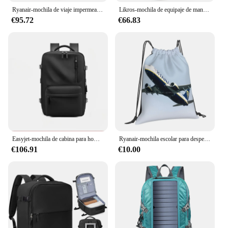
Ryanair-mochila de viaje impermeable para ordenador portátil, bolsa Y2k de alta calidad con carga USB para deportes, 40x20x25, 15,6 pulgadas
Likros-mochila de equipaje de mano para avión, bolsa de cabina, Easyjet 45x36x20, ligera, 40x20x25
€95.72
€66.83
Easyjet-mochila de cabina para hombre y mujer, bolsa de viaje de 45x36x20, 46x20x30, Ryanair, para ordenador portátil
Ryanair-mochila escolar para despegue de avión, bolsa de moda para avión, Boeing B737 B738
€106.91
€10.00