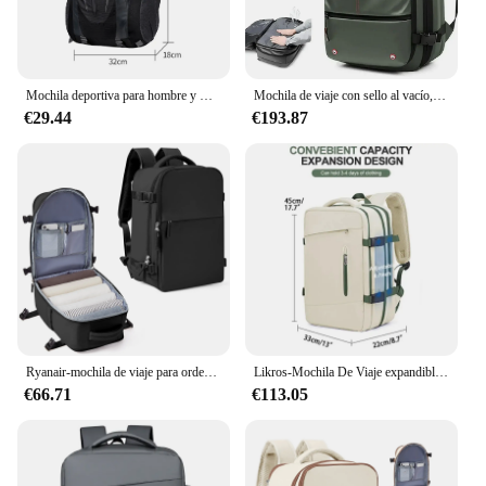
Mochila deportiva para hombre y mujer, morral de viaje al aire libre, impermeable, ligero, para motocicleta, senderismo, pesca
Mochila de viaje con sello al vacío, mochila expandible con bolsa de compresión, Airback con bomba de aire, bolsa impermeable para portátil
€29.44
€193.87
Ryanair-mochila de viaje para ordenador portátil para hombre y mujer, bolsa de cabina de 40x20x25, senderismo, Camping, grande, 45x36x20, EasyJet
Likros-Mochila De Viaje expandible para hombre y mujer, morral para ordenador portátil de senderismo con puerto USB, impermeable, grande, 40L
€66.71
€113.05