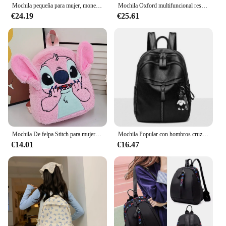
Mochila pequeña para mujer, monedero para teléfono móvil, Bolso pequeño especial, edición Mini
Mochila Oxford multifuncional resistente al desgaste para viaje, bolso de gran capacidad con cremallera para mamá, nueva moda
€24.19
€25.61
Mochila De felpa Stitch para mujer, Mini mochila 3d de dibujos animados, gran capacidad, bonita mochila escolar para niños, nueva moda
Mochila Popular con hombros cruzados, bolso de día, mochila escolar pequeña, regalo
€14.01
€16.47