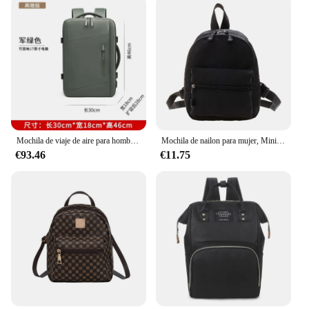
Mochila de viaje de aire para hombre y mujer, bolsa de equipaje para ordenador portátil, bolsas de gran capacidad, mochilas multifuncionales para viaje de negocios
Mochila de nailon para mujer, Mini mochila de estilo Preppy, Color sólido, a la moda
€93.46
€11.75