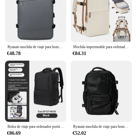
Ryanair-mochila de viaje para hombre, Maleta de viaje para avión, 40x20x25
Mochila impermeable para ordenador portátil, bolsa de viaje de negocios, bolsa de avión, Ryanair, 40x20x25 Easyjet, 45x36x20
€48.78
€84.31
Bolsa de viaje para ordenador portátil para mujer, mochila de gran capacidad Easyjet, 45x36x20, Ryanair 40x20x25, mochila de cabina para hombre
Ryanair-mochila de viaje para hombre y mujer, morral grande de 40x20x25 para ordenador portátil y de negocios
€86.69
€52.02