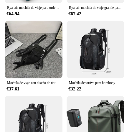
Ryanair-mochila de viaje para ordenador portátil, bolsa de mano para cabina Easyjet, 40x20x25, 45x36x20, para hombre y mujer
Ryanair-mochila de viaje grande para hombre y mujer, bolsa de cabina impermeable para ordenador portátil, bolsa de trabajo ejecutiva aprobada por la aerolínea, 40x20x25
€64.94
€67.42
Mochila de viaje con diseño de tiburón, bolso de tiburón de moda para teléfonos móviles, carteras, cosméticos, escuela
Mochila deportiva para hombre y mujer, morral de viaje al aire libre, impermeable, ligero, para motocicleta, senderismo, pesca
€37.61
€32.22