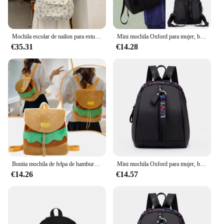
Mochila escolar de nailon para estudiantes, morral escolar bonito con lazo para adolescentes, morral de viaje informal
Mini mochila Oxford para mujer, bolso de hombro para niñas adolescentes, bolsa pequeña multifunción para teléfono femenino
€35.31
€14.28
Bonita mochila de felpa de hamburguesa para niños, monedero de felpa de hamburguesa de dibujos animados, mochila escolar de guardería para niñas, paquete para niños
Mini mochila Oxford para mujer, bolso de hombro para niñas adolescentes, bolsa pequeña multifunción para teléfono femenino
€14.26
€14.57