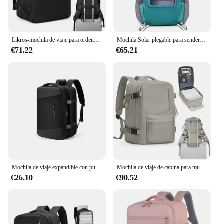
Likros-mochila de viaje para ordenador portátil para mujer, bolsa de equipaje de mano aprobada por la aerolínea, Ryanair 40x20x25 Easyjet 45x36x20
Mochila Solar plegable para senderismo, paquete de día con fuente de alimentación de 5V, carga de Panel Solar de 6,5 W para teléfonos móviles
€71.22
€65.21
Mochila de viaje expandible con puerto USB para hombre y mujer, morral grande impermeable para ordenador portátil, senderismo, 40L
Mochila de viaje de cabina para mujer, bolsa para portátil de gran capacidad, Easyjet cark-ons, 45x36x20, Ryanair 40x20x25, resistente al agua
€26.10
€90.52