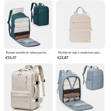
Ryanair-mochila de cabina para hombre y mujer, morral de viaje impermeable para senderismo al aire libre, Camping, gran capacidad para ordenador portátil, 40x20x25
Mochila de viaje y senderismo para hombre y mujer, bolsa Weekender ligera y empaquetable, aprobada por avión
€53.37
€22.87