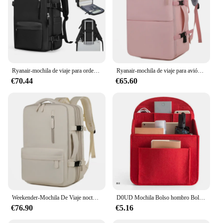
Ryanair-mochila de viaje para ordenador portátil para mujer, Bolsa Escolar grande de 40x20x25, 45x36x20, Easyjet Carry-Ons
Ryanair-mochila de viaje para avión, mochila informal de nailon grande, impermeable, con compartimento para zapatos
€70.44
€65.60
Weekender-Mochila De Viaje nocturna con carga USB, buena calidad, impermeable, 40x20x25, ordenador portátil Ryanair, diseñador coreano, Camping
D0UD Mochila Bolso hombro Bolso organizador Insertar bolso pequeño Divisor Insertar bolsillo
€76.90
€5.16