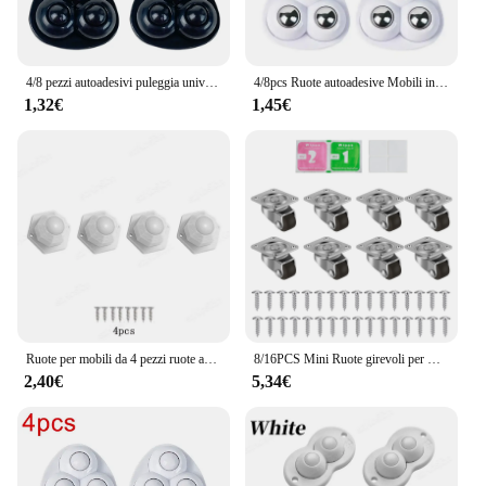
4/8 pezzi autoadesivi puleggia universale ruote girevoli mini ruote girevoli per mobili scatola di immagazzinaggio pattini a rotelle armadio
4/8pcs Ruote autoadesive Mobili in acciaio inossidabile Ruote rotanti Silenzioso 360 gradi Mobili da corsa Ruote girevoli per riporre mobili
1,32€
1,45€
Ruote per mobili da 4 pezzi ruote autoadesive per impieghi gravosi puleggia in Nylon in acciaio inossidabile forte ruota universale rotazione di 360 °
8/16PCS Mini Ruote girevoli per mobili resistenti Ruote girevoli per mobili autoadesive Ruote rotanti per tavolo sedia divano
2,40€
5,34€