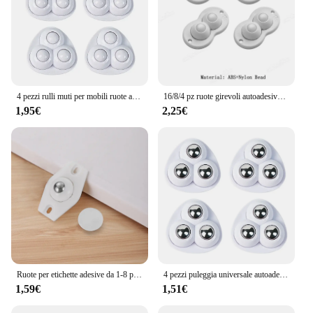
4 pezzi rulli muti per mobili ruote a sfera autoadesive a 3 perline puleggia universale ruote rotanti a 360 ° per contenitori scatola di immagazzinaggio
16/8/4 pz ruote girevoli autoadesive in acciaio inox Nylon 360 gradi di rotazione pasta ruote girevoli puleggia appiccicosa per mobili
1,95€
2,25€
Ruote per etichette adesive da 1-8 pezzi per mobili in movimento Robusta forza portante Sfera in acciaio/perline di gomma Ruote universali per mobili
4 pezzi puleggia universale autoadesiva ruote rotanti Mute 4 perline palla per scatola portaoggetti per mobili comodino spostare accessori
1,59€
1,51€