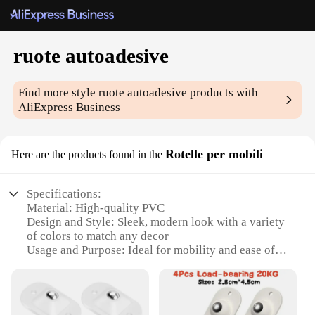
ruote autoadesive
Find more style
ruote autoadesive
products with
AliExpress Business
Rotelle per mobili
Here are the products found in the
Specifications:
Material: High-quality PVC
Design and Style: Sleek, modern look with a variety
of colors to match any decor
Usage and Purpose: Ideal for mobility and ease of
movement on hard surfaces
Typical Adaptive Scenario: Perfect for use in
offices, homes, or any space requiring smooth,
effortless repositioning of furniture