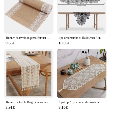
Runner da tavolo in pizzo Runner da tavola in tela di iuta naturale retrò per la decorazione della copertura del tavolo da pranzo della festa dell'evento di nozze del paese
1pc decorazione di Halloween Runner da tavola, ragnatela Runner da tavolo in pizzo nero per tavolo da pranzo da cucina, decorazione di Halloween per interni
9,65€
10,05€
Runner da tavola Beige Vintage tessuto misto cotone pizzo all'uncinetto natalizio con nappa per la decorazione della tavola da caffè decorazione di nozze
1 pz/3 pz/5 pz-runner da tavola in poliestere, tovaglia europea in pizzo cavo, copritavolo in tinta unita stile semplice, decorazione della casa
3,91€
8,16€