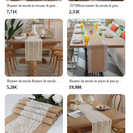
Runner da tavola in tessuto di pizzo floreale ricamato Vintage tovaglia di garza traslucida scava fuori la decorazione della tavola del ristorante di nozze
35*300cm runner da tavola in pizzo nero elegante tovaglia in pizzo floreale decorazione della tavola di casa decorazione del Festival
7,71€
2,33€
Runner da tavola Runner da tavola in stile bohémien in cotone all'uncinetto nordico con nappe da pranzo decorazione da tavola per la casa di nozze
Runner da tavolo in pizzo di juta juta 30x275cm Runner da tavolo in pizzo per feste di eventi Vintage per banchetti di nozze accessori per la casa di fidanzamento
5,26€
19,98€