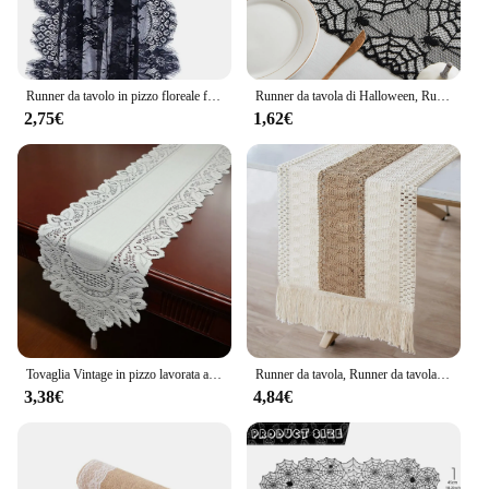
Runner da tavolo in pizzo floreale francese trasparente bianco nero Tulle rettangolo matrimonio addio al nubilato festa tavolo da pranzo copertura fornitura da cucina
Runner da tavola di Halloween, Runner da tavola ragnatela in pizzo nero per decorazioni da tavola di Halloween,
2,75€
1,62€
Tovaglia Vintage in pizzo lavorata a maglia floreale Runner bordo con nappe tovaglia decorazione per feste a casa di nozze
Runner da tavola, Runner da tavola Boho in tela naturale decorazione moderna della fattoria pizzo all'uncinetto in cotone intrecciato rustico per la decorazione del tavolo
3,38€
4,84€