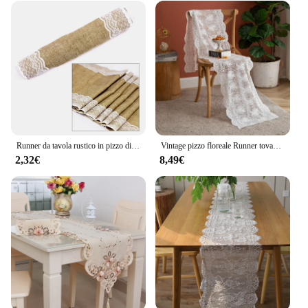
Runner da tavola rustico in pizzo di tela da imballaggio Runner da tavolo in lino imitazione naturale Runner da tavolo per decorazioni natalizie per feste di compleanno di natale
Vintage pizzo floreale Runner tovaglia tovaglia in pizzo Hotel casa Boho compleanno festa di nozze banchetto Decor Supply Bed Flag
2,32€
8,49€