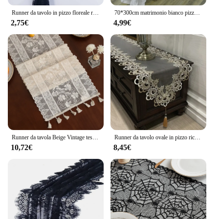
Runner da tavolo in pizzo floreale ricamato da 10 piedi Vintage bianco/nero decorazioni per la tavola da pranzo di nozze copritavolo per la festa di nozze
70*300cm matrimonio bianco pizzo fiore Runner romantico Laciness tavolo da pranzo decorazione moderna addio al nubilato partito copritavolo
2,75€
4,99€
Runner da tavola Beige Vintage tessuto misto cotone pizzo all'uncinetto natalizio con nappa per la decorazione della tavola da caffè decorazione di nozze
Runner da tavolo ovale in pizzo ricamato mobile TV tovaglia ciondolo in pizzo nappa comò bandiera da tavolo copertura antipolvere tovaglia natalizia
10,72€
8,45€