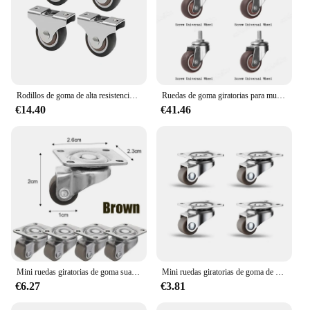
Rodillos de goma de alta resistencia para silla de oficina, ruedas giratorias para alfombras de madera dura, pisos de azulejos, Hardware para muebles, 4 piezas, 25mm
Ruedas de goma giratorias para muebles de piezas, rueda silenciosa Universal pesada de 1 a 2 pulgadas, 360 °, para silla de carro, silla de escritorio de oficina, 4 Uds.
€14.40
€41.46
Mini ruedas giratorias de goma suave para muebles, ruedas giratorias de alta resistencia, cajas de almacenamiento de polea, rotación de 360 °, 16/1 piezas
Mini ruedas giratorias de goma de perfil bajo, 4 piezas, 0,5 pulgadas, para pequeños electrodomésticos, muebles, cajas de almacenamiento de carrito de Juguetes
€6.27
€3.81