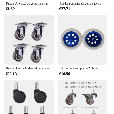
Rueda Universal de goma para muebles, rueda silenciosa para plataforma, carrito, mesa, silla, sofá, accesorios de Hardware para el hogar, 0,5/0,8 pulgadas
Ruedas pequeñas de goma suave de perfil bajo, rueda giratoria silenciosa y rígida para cajón de carro, 0,5 pulgadas
€1.62
€27.71
Rueda giratoria Universal para muebles, accesorio de goma suave para Carro de plataforma, 4 piezas, 1 ''/2''
Carrito de la compra de 2 piezas, ruedas de repuesto, 6,5 pulgadas de diámetro, espuma de goma
€22.13
€18.56