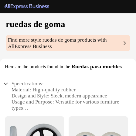
ruedas de goma
Find more style
ruedas de goma
products with
AliExpress Business
Ruedas para muebles
Here are the products found in the
Specifications:
Material: High-quality rubber
Design and Style: Sleek, modern appearance
Usage and Purpose: Versatile for various furniture
types
Performance and Property: Durable and smooth-
rolling
Parts and Accessories: Includes complete sets of
wheels