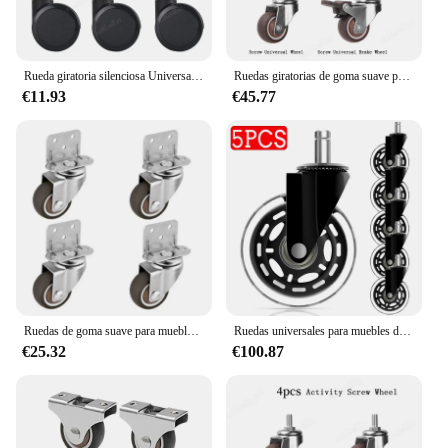
Rueda giratoria silenciosa Universal para silla de oficina, rueda giratoria de alta resistencia, reemplazo de muebles, freno de goma, bricolaje, 5 piezas, 2 pulgadas
Ruedas giratorias de goma suave para muebles de piezas, accesorio para el hogar, 4 unidades
€11.93
€45.77
Ruedas de goma suave para muebles tipo L, ruedas silenciosas de alta resistencia para cuna de bebé, cama Universal, montada lateral, 4 piezas
Ruedas universales para muebles de 3 pulgadas, 5 piezas, giratorias de goma, 360 grados, seguras, silenciosas, para silla de oficina
€25.32
€100.87