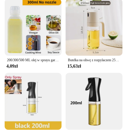
mechanic or a recreational boater, the rozpylacz
oleju Sos łodzi is your go-to tool for lubricating
boat engines, winches, and other machinery. Its
lightweight and compact size make it easy to store
and transport, ensuring that you have it on hand
whenever you need it. The wholesale options
available make it an attractive choice for vendors
and suppliers looking to stock high-quality, reliable
products for their customers.
200/300/500 ML olej w sprayu garnek kuchenny do użytku domowego jadalny oliwkowy butelka na oliwę z rozpylaczem rozpylony mglisty zbiornik paliwa beztłuszczowa frytownica butelka z rozpylaczem
Butelka na oliwę z rozpylaczem 250ml wysokiej jakości szkło borokrzemowe dozowniki olej spożywczy oliwkowego dozownik do oliwy Mister do pieczenia sałatek beztłuszczowa frytownica
**Built to Last**
4,09zł
15,63zł
The rozpylacz oleju Sos łodzi is not just a tool; it's
an investment in your boating experience. Its robust
construction and user-friendly design are built to
withstand the rigors of frequent use, making it a
reliable addition to any boating toolkit. Whether
you're maintaining your vessel or preparing for a
day out on the water, this sprayer is the perfect
companion for ensuring your boat's smooth
operation. With its precise spray control and
durable materials, it's a set that's both functional and
built to last.