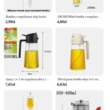
Butelka z rozpylaczem oleju kuchennego Gotowanie Opryskiwacz oliwy z oliwek 200/300/500ML Pneumatyczna butelka z rozpylaczem Fitness Grill Spray Dozownik oleju
200/300/500ml butelka z rozpylaczem oleju Camping BBQ gotowanie rozpylacz oliwy z oliwek kuchnia olejek do pieczenia butelka z rozpylaczem butelka octu dozownik
2,99zł
4,09zł
Spray 2 w 1 do rozpylacza oliwy z oliwek Butelka z dozownikiem Wygodny uchwyt do grillowania Patelnia powietrzna Piekarnik Kemping
500 ml pusta butelka oleju 2w1 rozpylacz i nalewak plastikowy pojemnik na olej kuchenny dozownik oleju gotującego pojemnik na parownik do grillowania na kempingu
7,65zł
6,63zł