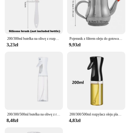
200/300ml butelka na oliwę z rozpylaczem grillowanie dozownik do oliwy z oliwek pieczenie w kuchni rozpylać pustą butelkę butelka octu dozownik oleju
Pojemnik z filtrem oleju do gotowania Butelka z separatorem oleju Garnek do przechowywania ze stali nierdzewnej Zbiornik oleju z siatką filtrującą Kuchnia Gospodarstwo domowe
3,23zł
9,93zł
200/300/500ml butelka na oliwę z rozpylaczem pieczenie w kuchni dozownik oliwy z oliwek Camping do grillowania octu sałatkowego pojemniki do opryskiwacza sosu sojowego
200/300/500ml rozpylacz oleju plastikowa butelka z rozpylaczem oleju kuchennego do użytku domowego nebulizacja mgiełka napełnianie gotowanie podwójnego zastosowania BBQ Camping dozownik
8,48zł
4,83zł