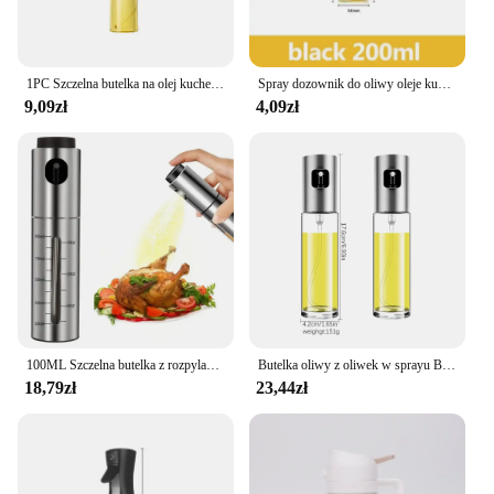
1PC Szczelna butelka na olej kuchenny Spray do oleju kuchennego Butelka na oliwę z oliwek Fitness Sałatka Grill Dozownik sprayu Narzędzia do butelek octu
Spray dozownik do oliwy oleje kuchenne dozownik butelka z rozpylaczem do gotowania kuchnia restauracja butelka idealna dla zdrowych gotowanie pieczenia
9,09zł
4,09zł
100ML Szczelna butelka z rozpylaczem do oleju ze stali nierdzewnej Butelka na olej do grillowania ze skalą do gotowania Frytkownica powietrzna BBQ Pieczenie
Butelka oliwy z oliwek w sprayu Butelka oleju rzepakowego Spritzer do frytkownicy Gotowanie Dozownik oleju do pieczenia Bbq Sałatka Narzędzia kuchenne
18,79zł
23,44zł