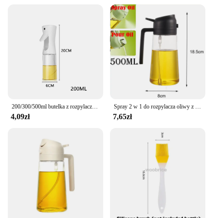
200/300/500ml butelka z rozpylaczem oleju Camping BBQ gotowanie rozpylacz oliwy z oliwek kuchnia olejek do pieczenia butelka z rozpylaczem butelka octu dozownik
Spray 2 w 1 do rozpylacza oliwy z oliwek Butelka z dozownikiem Wygodny uchwyt do grillowania Patelnia powietrzna Piekarnik Kemping
4,09zł
7,65zł