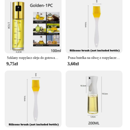
Szklany rozpylacz oleju do gotowania Olive Spray Mister do sałatek BBQ Kuchnia Pieczenie Pusta butelka octu
Prasa butelka na oliwę z rozpylaczem 200/300/500ML kuchenny opryskiwacz olej spożywczy grill na świeżym powietrzu butelka na oliwę z rozpylaczem octu sojowego
9,75zł
3,60zł