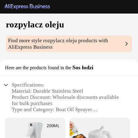
rozpylacz oleju
Find more style
rozpylacz oleju
products with
AliExpress Business
Sos łodzi
Here are the products found in the
Specifications:
Material: Durable Stainless Steel
Product Discount: Wholesale discounts available
for bulk purchases
Type and Category: Boat Oil Sprayer
Design and Style: Ergonomic and sleek design for
easy handling
Usage and Purpose: Ideal for lubricating boat
engines and machinery