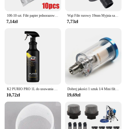
100-10 szt. Filtr papier jednorazowy samochodowy 190 siatka oczyszczająca kubek malowane farbą w sprayu siatka stożkowa nylonowa mikronowa papierowa foremka narzędzia
Wąż Filtr rurowy 19mm Myjnia samochodowa Ogród Woda ssąca Nawadnianie Opryskiwacz Pompa Filtr siatkowy Filtr siatkowy ze stali nierdzewnej
7,14zł
7,73zł
K2 PURIO PRO 1L do usuwania zanieczyszczeń
Dobrej jakości 1 sztuk 1/4 Mini filtr wody separator wody i oleju filtr ze stopu cynku dla sprężarki powietrza spryskiwacz 8.5*4cm
10,72zł
19,69zł