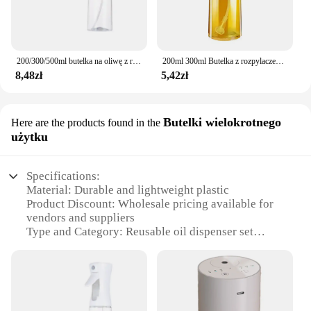
200/300/500ml butelka na oliwę z rozpylaczem pieczenie w kuchni dozownik oliwy z oliwek Camping do grillowania octu sałatkowego pojemniki do opryskiwacza sosu sojowego
200ml 300ml Butelka z rozpylaczem oleju Kuchnia Grill Gotowanie Dozownik oliwy z oliwek Kemping Pieczenie Pusty ocet Sos sojowy Pojemniki z rozpylaczem
8,48zł
5,42zł
Butelki wielokrotnego
Here are the products found in the
użytku
Specifications:
Material: Durable and lightweight plastic
Product Discount: Wholesale pricing available for
vendors and suppliers
Type and Category: Reusable oil dispenser set
Design and Style: Sleek and modern design with
easy-to-use pump mechanism
Usage and Purpose: Ideal for cooking, baking, and
food preparation
Typical Adaptive Scenario: Suitable for both home