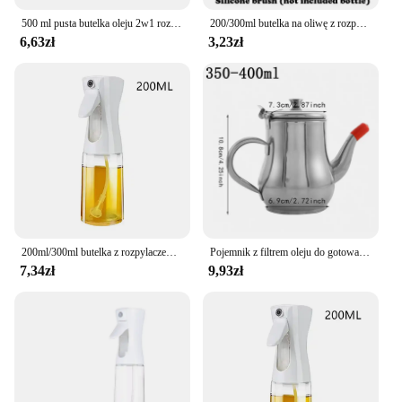
500 ml pusta butelka oleju 2w1 rozpylacz i nalewak plastikowy pojemnik na olej kuchenny dozownik oleju gotującego pojemnik na parownik do grillowania na kempingu
200/300ml butelka na oliwę z rozpylaczem grillowanie dozownik do oliwy z oliwek pieczenie w kuchni rozpylać pustą butelkę butelka octu dozownik oleju
6,63zł
3,23zł
200ml/300ml butelka z rozpylaczem oleju kuchnia grill gotowanie dozownik oliwy z oliwek Camping pieczenie pusty ocet sos sojowy pojemniki z rozpylaczem
Pojemnik z filtrem oleju do gotowania Butelka z separatorem oleju Garnek do przechowywania ze stali nierdzewnej Zbiornik oleju z siatką filtrującą Kuchnia Gospodarstwo domowe
7,34zł
9,93zł