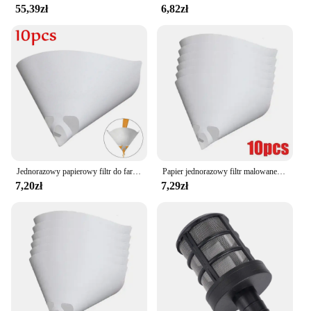
55,39zł
6,82zł
Jednorazowy papierowy filtr do farby oczyszczający lejek do odcedzania farba w sprayu stożkowy nylonowy mikronowy filtr papierowy lejek
Papier jednorazowy filtr malowane farbą w sprayu siatka oczyszczająca lejek zagęszczający biały filtr stożkowy nylonowy lejek papierowy narzędzie
7,20zł
7,29zł