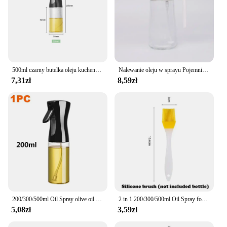
500ml czarny butelka oleju kuchenny olej spożywczy Spray 200ml pneumatyczny butelka z rozpylaczem Fitness Spray do grilla dozownik oleju do grilla
Nalewanie oleju w sprayu Pojemnik na olej nie wiszący Grill Butelka na sos sojowy Pudełko na przyprawy Słoik na przyprawy Butelka na sos Dozownik sosu
7,31zł
8,59zł
200/300/500ml Oil Spray olive oil spray Bottle Kitchen Cooking Dispenser Camping Baking Vinegar Soy Sauce Sprayer Containers
2 in 1 200/300/500ml Oil Spray for Kitchen Spray Oil Bottle Oil Washer Vinegar Soy Sauce Sprayer Containers Washer
5,08zł
3,59zł