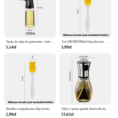
Spray do oleju do gotowania - butelka z dozownikiem oliwy z oliwek rozpylacz mgiełki - wielokrotnego użytku do octu spożywczego, butelka z rozpylaczem akcesoria kuchenne
1szt 200/300/500ml Opryskiwacz oleju kuchennego Opryskiwacz oleju w sprayu Opryskiwacz oleju w sprayu do użytku domowego Jadalny z oliwek Atomized Misty Oil Tank Frytkownica powietrzna
5,14zł
3,99zł
Butelka z rozpylaczem oleju kuchennego Gotowanie Opryskiwacz oliwy z oliwek 200/300/500ML Pneumatyczna butelka z rozpylaczem Fitness Grill Spray Dozownik oleju
Olej w sprayu garnek dozownik do oliwy do gotowania butelka z rozpylaczem grilla wielofunkcyjny beztłuszczowa frytownica szklany wysokociśnieniowy olej do pieczenia garnek
2,99zł
13,62zł