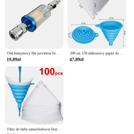
Olej benzynowy filtr powietrza Separator wody i oleju Spray 1/4 Cal pułapka wodna przezroczysty obraz Separator wilgoci sprężarki lotnicze
200 szt. 150 mikronowy papier do malowania stożkowego sitko z drobnym siatka nylonowa do pistolety natryskowe samochodowego rzemiosło artystyczne projekty malarskie sitko
19,89zł
47,89zł
Filtry do farby samochodowej Stożkowy filtr do farby Siatkowy lejek Jednorazowy papierowy filtr do farby w sprayu Stożkowe nylonowe lejki papierowe Narzędzia