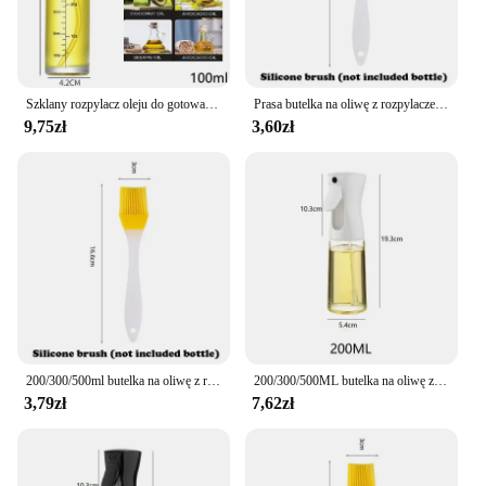
the rozpylacz oleju and a bottle, is a complete
solution for those who value efficiency and quality
in their cooking tools.
Szklany rozpylacz oleju do gotowania Olive Spray Mister do sałatek BBQ Kuchnia Pieczenie Pusta butelka octu
Prasa butelka na oliwę z rozpylaczem 200/300/500ML kuchenny opryskiwacz olej spożywczy grill na świeżym powietrzu butelka na oliwę z rozpylaczem octu sojowego
9,75zł
3,60zł
200/300/500ml butelka na oliwę z rozpylaczem grillowanie oliwa z dozownik do oliwy pieczenie w kuchni rozpylona pusta butelka butelka octu dozownik oleju
200/300/500ML butelka na oliwę z rozpylaczem narzędzie kuchenne dozownik oliwa z oliwek do gotowania do grillowania kempingowego octu sojowego
3,79zł
7,62zł