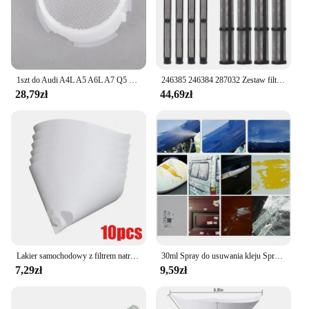
1szt do Audi A4L A5 A6L A7 Q5 Q7 Czajnik natryskowy filtr roztwór do czyszczenia ekranu filtr zbiornikowy 8Z 0955485
246385 246384 287032 Zestaw filtra natryskowego bezpowietrznego do opryskiwaczy Graco 390 395 490 495 595 3400
28,79zł
44,69zł
Lakier samochodowy z filtrem natryskowym z papieru leje jednorazowe oczyszczające filtr do malowania stożkowy nylonowy mikronowy papier leje narzędzia
30ml Spray do usuwania kleju Spray do usuwania kleju Części zamienne do samochodów Zapasowy wygodny spray do domów Naklejka Klej samoprzylepny
7,29zł
9,59zł