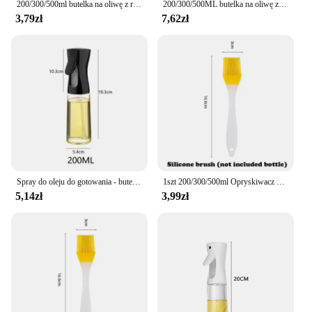
200/300/500ml butelka na oliwę z rozpylaczem grillowanie oliwa z dozownik do oliwy pieczenie w kuchni rozpylona pusta butelka butelka octu dozownik oleju
200/300/500ML butelka na oliwę z rozpylaczem narzędzie kuchenne dozownik oliwa z oliwek do gotowania do grillowania kempingowego octu sojowego
3,79zł
7,62zł
Spray do oleju do gotowania - butelka z dozownikiem oliwy z oliwek rozpylacz mgiełki - wielokrotnego użytku do octu spożywczego, butelka z rozpylaczem akcesoria kuchenne
1szt 200/300/500ml Opryskiwacz oleju kuchennego Opryskiwacz oleju w sprayu Opryskiwacz oleju w sprayu do użytku domowego Jadalny z oliwek Atomized Misty Oil Tank Frytkownica powietrzna
5,14zł
3,99zł