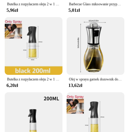
Butelka z rozpylaczem oleju 2 w 1 Plastikowa kuchnia Grill Gotowanie Dozownik oliwy z oliwek Słoik na olej Pieczenie Ocet Sos sojowy Pojemnik na spray
Barbecue Glass miksowanie przyprawy do butelek ocet sojowy Spray olejarka butelka przyprawy zestaw kuchenny dozownik oleju
5,96zł
5,01zł
Butelka z rozpylaczem oleju 2 w 1 Plastikowa kuchnia Grill Gotowanie Dozownik oliwy z oliwek Słoik na olej Pieczenie Ocet Sos sojowy Pojemnik na spray
Olej w sprayu garnek dozownik do oliwy do gotowania butelka z rozpylaczem grilla wielofunkcyjny beztłuszczowa frytownica szklany wysokociśnieniowy olej do pieczenia garnek
6,20zł
13,62zł