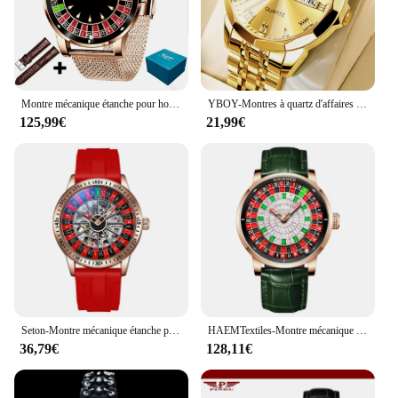
Montre mécanique étanche pour homme, marque supérieure, luxe, mode, décontracté, affaires, miroir renforcé, nap402, nouveau, 2024
YBOY-Montres à quartz d'affaires en acier inoxydable pour hommes, montre-bracelet classique originale, sur mesure, marque supérieure, mode de luxe
125,99€
21,99€
Seton-Montre mécanique étanche pour homme, bracelet en silicone rouge, modules de luxe, mode automatique, marque supérieure
HAEMTextiles-Montre mécanique à cadran rotatif pour homme, roulette Las Vegas, thème de bureau, diamant Shoous, design haut de gamme, NH35, nouveau
36,79€
128,11€