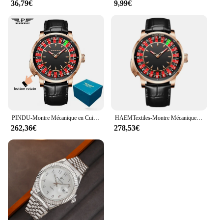
36,79€
9,99€
PINDU-Montre Mécanique en Cuir pour Homme, Bouton Européen, Roulette Fun Game, Verre Saphir NH35A, Cadran Diamant, P6628, Nouvelle Collection
HAEMTextiles-Montre Mécanique pour Homme, Acier Inoxydable NH35, Bouton Poussoir, Roulette Rotative, Verre Saphir, Étanche
262,36€
278,53€