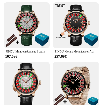
PINDU-Montre mécanique à cadran rotatif, mouvement NH35, cadran arabe, roulette automatique, aiguilles en diamant Shoous, P6616
PINDU-Montre Mécanique en Acier Inoxydable NH35A pour Homme, Marque de Luxe, Version Améliorée, Roulette à Bouton, Verre Saphir
107,69€
257,69€