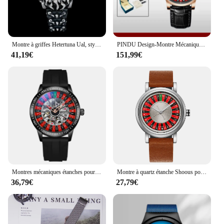
Montre à griffes Hetertuna Ual, style albâtre, rétro, européen et américain, montres de forme spéciale, montres avancées Ins Literwatches, mode, Y2K
PINDU Design-Montre Mécanique à Roulette Rotative pour Homme, Surface en Diamant, Étanche, Cuir, NH35A, Nouvelle Collection
41,19€
151,99€
Montres mécaniques étanches pour hommes, cadran de plaque de jeu, modules automatiques, montre-bracelet Seton, marque de luxe, mode
Montre à quartz étanche Shoous pour homme, roue rotative créative, cadeau à la mode, adapté au 03, vie
36,79€
27,79€