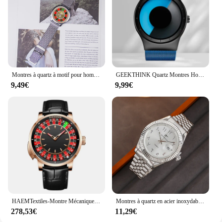
Montres à quartz à motif pour hommes, montre-bracelet noire à roulette russe, cadran de bricolage original, photo sur mesure pour femme, carnaval de famille
GEEKTHINK Quartz Montres Hommes Top Marque De Luxe Casual acier Inoxydable Maille Bande Unisexe Montre Horloge Mâle Monsieur femelle cadeau
9,49€
9,99€
HAEMTextiles-Montre Mécanique pour Homme, Acier Inoxydable NH35, Bouton Poussoir, Roulette Rotative, Verre Saphir, Étanche
Montres à quartz en acier inoxydable pour hommes, montres-bracelets décontractées pour hommes, horloge de sport classique, date d'affaires, luxe haut de gamme, mode
278,53€
11,29€