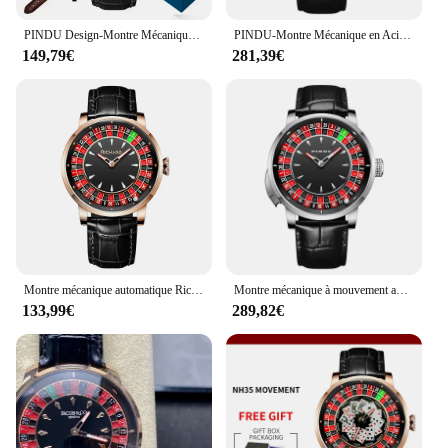
nod to the gaming world in their timepiece.
PINDU Design-Montre Mécanique NH35 pour Homme, Cadran Rotatif, Roulette de Las Vegas, Thème de Bureau, Aiguilles Shoes en Diamant, Nouveau
PINDU-Montre Mécanique en Acier Inoxydable NH35 pour Homme, Roulette de Marque de Luxe, Verre Saphir Rotatif, Étanche
149,79€
281,39€
Montre mécanique automatique Richard NH35 pour homme, cadran rotatif, roulette de Las Vegas, thème de bureau, aiguilles Shoous + Bxo, nouveau, 2025
Montre mécanique à mouvement automatique pour homme, série First, cadran de jeu à roulette européenne, design personnalisé intéressant, fête
133,99€
289,82€