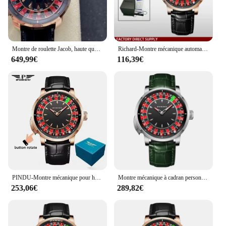
Montre de roulette Jacob, haute qualité
Richard-Montre mécanique automatique pour homme, verre saphir NH36, cadran rotatif, Las Vegas, roulette, thème de bureau, Texas Holdem, nouveau
649,99€
116,39€
PINDU-Montre mécanique pour homme, pointeur Shoous, dessus saphir, table de jeu à boutons, montres à roulette, NH35A, 2025 nouveau
Montre mécanique à cadran personnalisé pour homme, roulette européenne, série joueur de jeu, mouvement entièrement automatique, design de fête
253,06€
289,82€