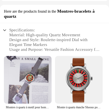
Montres-bracelets à
Here are the products found in the
quartz
Specifications:
Material: High-quality Quartz Movement
Design and Style: Roulette-inspired Dial with
Elegant Time Markers
Usage and Purpose: Versatile Fashion Accessory for
Men and Women
Performance and Property: Accurate Timekeeping
with a Durable Build
Shape or Size or Weight or Quantity: Compact and
Lightweight Design
Applicable People: Ideal for Fashion-Forward
Individuals
Features:
**Timeless Elegance Meets Modern
Functionality**
Montres à quartz à motif pour hommes, montre-bracelet noire à roulette russe, cadran de bricolage original, photo sur mesure pour femme, carnaval de famille
Montre à quartz étanche Shoous pour homme, roue rotative créative, cadeau à la mode, adapté au 03, vie
The Roulette Watches collection is a testament to