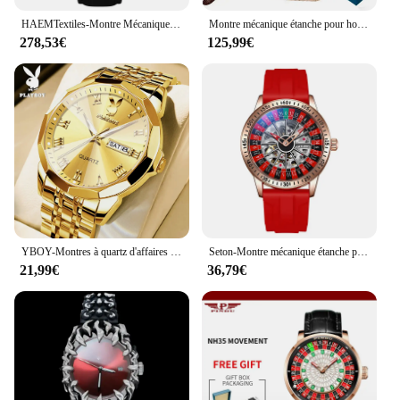
HAEMTextiles-Montre Mécanique pour Homme, Cadran Diamant NH35, Bouton Poussoir, Roulette Rotative, Verre Saphir, Étanche, Neuf
Montre mécanique étanche pour homme, marque supérieure, luxe, mode, décontracté, affaires, miroir renforcé, nap402, nouveau, 2024
278,53€
125,99€
YBOY-Montres à quartz d'affaires en acier inoxydable pour hommes, montre-bracelet classique originale, sur mesure, marque supérieure, mode de luxe
Seton-Montre mécanique étanche pour homme, bracelet en silicone rouge, modules de luxe, mode automatique, marque supérieure
21,99€
36,79€