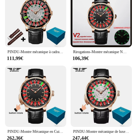
movement ensures accurate timekeeping
Shape or Size or Weight or Quantity: Comes in a
standard size with a comfortable weight for daily
wear
Parts and Accessories: Includes a set of roulette
watches, wholesale options available for vendors
and suppliers
PINDU-Montre mécanique à cadran rotatif, mouvement NH35, cadran arabe, roulette automatique, aiguilles en diamant Shoous, P6616
Rirogations-Montre mécanique NH35 pour homme, cadran rotatif, roulette Las Vegas, thème bureau, aiguilles brillantes en diamant, nouveau
Features:
111,99€
106,39€
**Elegant Craftsmanship and Timeless Design**
The roulette watches are not just timepieces; they
are a statement of style and sophistication. The
meticulous craftsmanship is evident in the high-
grade stainless steel and durable aluminum alloy
construction, ensuring longevity and a premium
feel. The roulette-inspired design is a nod to the
glamour of casino culture, making these watches a
conversation starter at any event. Whether you're
attending a black-tie affair or simply looking to add
a touch of luxury to your everyday wardrobe, these
watches are versatile enough to fit any scenario.
PINDU-Montre Mécanique en Cuir pour Homme, Bouton Européen, Roulette Fun Game, Verre Saphir NH35A, Cadran Diamant, P6628, Nouvelle Collection
PINDU-Montre mécanique de luxe pour homme, acier inoxydable, verre saphir, roulette à bouton, version améliorée, marque supérieure, NH35A, 2025
262,36€
247,44€