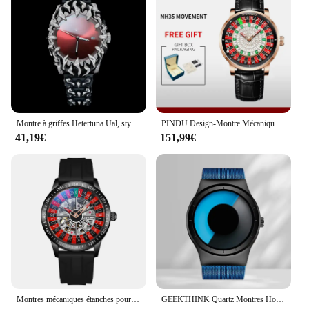
Montre à griffes Hetertuna Ual, style albâtre, rétro, européen et américain, montres de forme spéciale, montres avancées Ins Literwatches, mode, Y2K
PINDU Design-Montre Mécanique à Roulette Rotative pour Homme, Surface en Diamant, Étanche, Cuir, NH35A, Nouvelle Collection
41,19€
151,99€
Montres mécaniques étanches pour hommes, cadran de plaque de jeu, modules automatiques, montre-bracelet Seton, marque de luxe, mode
GEEKTHINK Quartz Montres Hommes Top Marque De Luxe Casual acier Inoxydable Maille Bande Unisexe Montre Horloge Mâle Monsieur femelle cadeau