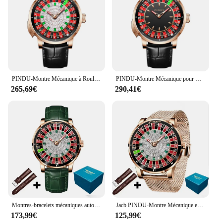
PINDU-Montre Mécanique à Roulette pour Homme, NH35, Marque de Luxe, Rotative, Verre Saphir, Étanche
PINDU-Montre Mécanique pour Homme, Série de Jeux Latéraux, Roulette Européenne, Cadran de Jeu de Poker, Mouvement existent, Design de ix
265,69€
290,41€
Montres-bracelets mécaniques automatiques NH35, Roulette de Las Vegas, Montre PINDU Diamond Shoous Pointer, Jacob & Co, Montres zones me, Nouveau, 2024
Jacb PINDU-Montre Mécanique en Cuir pour Homme, Design de Luxe, Bracelet en Maille, Étanche, Belle Boîte, Top Fashion, 2024
173,99€
125,99€