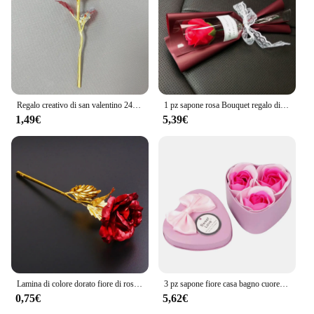
Regalo creativo di san valentino 24K lamina placcata oro rosa rosa dura per sempre amore decorazioni per matrimoni amante illuminazione Rose
1 pz sapone rosa Bouquet regalo di san valentino per gli amanti Bouquet da sposa con fiori di rosa artificiali decorazione della tavola di casa del partito
1,49€
5,39€
Lamina di colore dorato fiore di rosa artificiale stelo lungo regalo per gli amanti di san valentino duraturo amore per sempre Rose dorate decorazioni per feste a casa
3 pz sapone fiore casa bagno cuore profumato bagno petalo corpo fiore di rosa sapone san valentino decorazione di nozze saponi rosa regalo
0,75€
5,62€