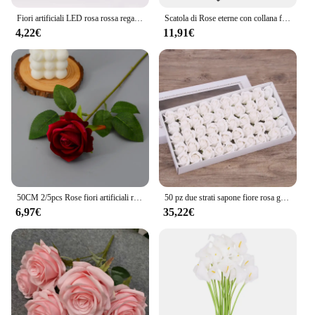
Fiori artificiali LED rosa rossa regalo di san valentino creativo rosa in copertura di vetro con supporto Light Up Rose Wedding Galaxy Rose
Scatola di Rose eterne con collana fiori stabilizzati rosa con collana di cristallo regali per mamma moglie fidanzata lei nel giorno dell'anniversario
4,22€
11,91€
50CM 2/5pcs Rose fiori artificiali ramo di fiori di rosa Rose rosse artificiali rosa finta realistica per la decorazione domestica di nozze
50 pz due strati sapone fiore rosa grande testa di fiore addensato imballaggio Bouquet materiale simulazione fiore confezione regalo di san valentino
6,97€
35,22€