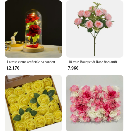
La rosa eterna artificiale ha condotto la luce Beauty The Beast In Glass Cover Home Decor per il regalo delle madri di natale di san valentino di capodanno
10 teste Bouquet di Rose fiori artificiali rosa occidentale decorazione di nozze 6 colori peonie fiori finti fiori artificiali
12,17€
7,96€