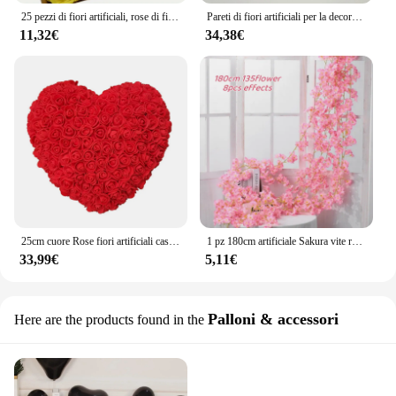
25 pezzi di fiori artificiali, rose di fiori finti con stelo per bouquet da sposa fai da te centrotavola arrangiamenti decorazioni per la casa del partito
Pareti di fiori artificiali per la decorazione pannello di fiori di seta rosa sfondo per feste di compleanno di natale decorazioni per la casa matrimonio Flores
11,32€
34,38€
25cm cuore Rose fiori artificiali casa matrimonio Festival decorazione di nozze fai da te regali san valentino romantico rosa artificiale
1 pz 180cm artificiale Sakura vite rosa fiore di ciliegio vite ghirlanda Sakura decorazione fiori di ciliegio decorazione appesa vite fai da te
33,99€
5,11€
Palloni & accessori
Here are the products found in the