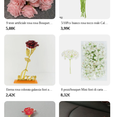
9 teste artificiale rosa rosa Bouquet fiore matrimonio fotografia nuziale puntelli casa giardino decorazione simulazione Bouquet di Rose di seta
5/10Pcs bianco rosa tocco reale Calla artificiale fiore di giglio Bouquet da sposa fai da te decorazione del partito fiore decorativo per la casa
5,08€
3,99€
Eterna rosa colorata galassia fiori artificiali 24K lamina d'oro fiore amore Base scatola svasata per fidanzata regalo di san valentino
8 pezzi/bouquet Mini fiori di carta Bouquet di rose fiore artificiale decorazioni per matrimoni a buon mercato per Scrapbooking fai da te Flores 3/12 Bouquet
2,42€
8,32€