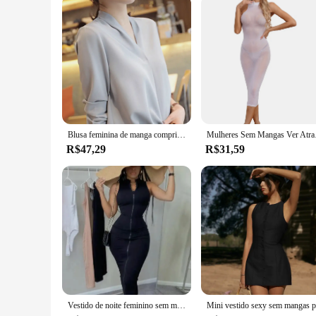
Blusa feminina de manga comprida com gola V, roupa branca de senhora do escritório, tops coreanos, nova moda, primavera e verão, 9382
Mulheres Sem Mangas Ver 
R$47,29
R$31,59
Vestido de noite feminino sem mangas Bodycon, Hot Club Outfits, roupas estéticas, streetwear preto, zíper, 1 pc