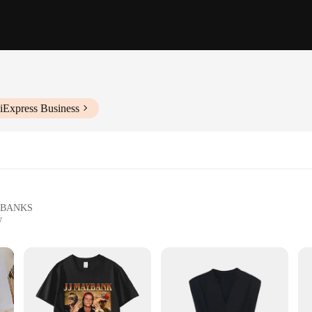
iExpress Business
ER BANKS
w
 BANKS Camisetas, a collection that captures the essence of the beloved TV se
 Whether you're lounging at home or heading out for a casual hangout, these tees