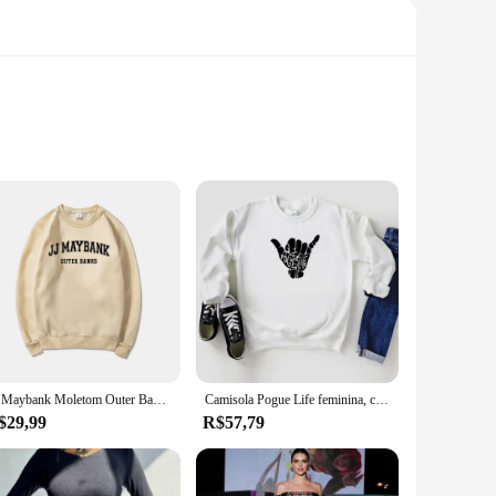
e hit Netflix series, our clothing sets capture the essence
 your adventures. With a range of sizes and styles, you're
ing to the beach, enjoying a casual hangout, or dressing up
JJ Maybank Moletom Outer Banks Temporada 2 Moletom Pogue Life Moletons OBX Moletom Unissex Pulôveres Rudy Pankow Fãs Presente
Camisola Pogue Life feminina, camisola hippie van tops, pulôver América do Norte, camisolas da 2ª temporada
ndy designs make a statement wherever you go.
$29,99
R$57,79
ts are available for bulk purchases, making them an ideal
st Outer Banks fashion trends without breaking the bank.