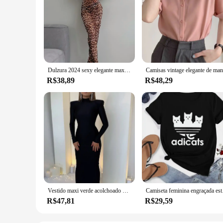
Dulzura 2024 sexy elegante maxi vestido impresso leopardo manga longa vestidos roupas femininas y2k senhora festa clube streetwear férias
R$38,89
R$48,29
Vestido maxi verde acolchoado de manga comprida bodycon feminino, roupa elegante, festa, clube, primavera, outono, moda
Camiseta feminina engr
R$47,81
R$29,59