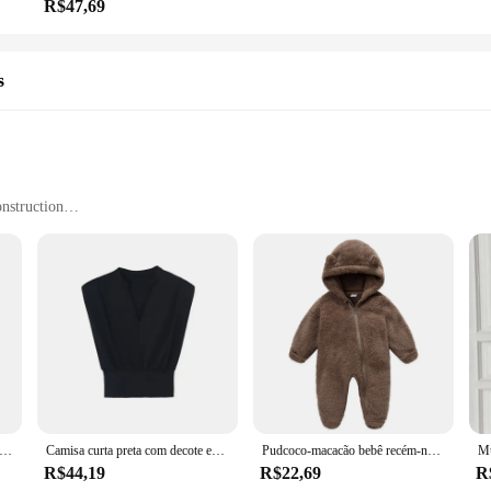
R$47,69
s
nstruction
of Sizes and Quantities
ollection of ropas OUTER BANKS, perfect for those who cherish the coastal life
king them a must-have for fans and fashion enthusiasts alike. Whether you're l
and moletons are your go-to choice.
 offer a comfortable fit that's as durable as it is stylish. The trendy graphic
orite pieces stay looking fresh wash after wash. Whether you're hitting the sandy
ur wardrobe.
ior bancos 3 moda velo hoodie das mulheres dos homens do vintage streetwear pulôver jj maybank manga longa moletom com capuz
Camisa curta preta com decote em V feminina, blusa cropped, camisas sem mangas, roupas elegantes para senhora do escritório, blusa casual, moda verão
Pudcoco-macacão bebê recém-nascido, manga comprida, com capuz, fechamento com zíper, romper, roupas de inverno para meninos e meninas
R$44,19
R$22,69
R
are suitable for all ages. From teens to adults, these sets provide a stylish 