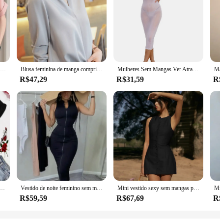
Camisas vintage elegante de manga curta feminina, moda coreana, blusas femininas de verão, roupas casuais simples, tops da moda feminina, monocromáticas
Blusa feminina de manga comprida com gola V, roupa branca de senhora do escritório, tops coreanos, nova moda, primavera e verão, 9382
Mulheres Sem Mangas Ver Através do Vestido Magro, Lingerie Elástica Alta, Bodycon Brilhante, Manga Comprida, Clube de Namoro, Roupas de Festa Rave
R$47,29
R$31,59
R
açada estampada, manga curta, hip-hop, roupas femininas casuais, tops de rua dos desenhos animados, camiseta verão
Vestido de noite feminino sem mangas Bodycon, Hot Club Outfits, roupas estéticas, streetwear preto, zíper, 1 pc
Mini vestido sexy sem mangas para mulheres, bodycon de peito único, vestido de festa do clube, roupas femininas, nova moda
R$59,59
R$67,69
R