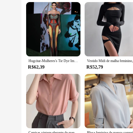
love for the Outer Banks or simply enjoy the laid-back coasta
always ready for your next adventure.
Hugcitar-Mulheres's Tie Dye Imprimir Manga Longa Backless Bodycon, Vestidos Maxi Sexy, Roupas Y2K, Club Party Streetwear, Bodycon Outfits
R$62,39
R$52,79
Camisas vintage elegante de manga curta feminina, moda coreana, blusas femininas de verão, roupas casuais simples, tops da moda feminina, monocromáticas