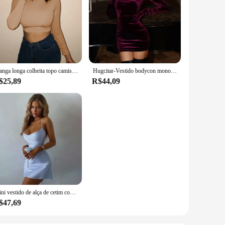
Manga longa colheita topo camisas femininas harajuku coreano preto borgonha roupas sexy gola alta básico curto t camisa femme
Hugcitar-Vestido bodycon monocromático de veludo feminino com alças, luvas sem mangas, mini vestido de baile, sexy, roupas elegantes, Birthday Party, outono, inverno
$25,89
R$44,09
Mini vestido de alça de cetim com renda para mulheres, costas nuas, bodycon, sexy, vestido curto, elegante, roupas de festa, aniversário, noite
$47,69