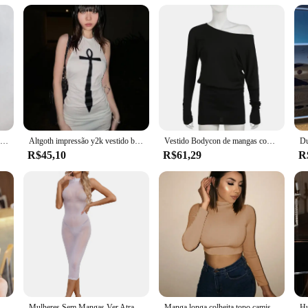
l aesthetic. With a variety of sizes and quantities available, you can mix and m
Vestido Midi de malha feminino, Y2K Sensual Sexy Party Clothes, Leggings oco no peito, Saco de garfo dividido, Vestidos Hip
Altgoth impressão y2k vestido bodycon sexi noite vestido branco quente clube roupas para mulheres roupas de verão sem costas clubwear vestido femme
Vestido Bodycon de mangas compridas fora do ombro feminino, gola enviesada, roupa Y2K, mini vestido sexy, solto, preto, monocromático, moda, outono
R$45,10
R$61,29
R
Blusa feminina de manga comprida com gola V, roupa branca de senhora do escritório, tops coreanos, nova moda, primavera e verão, 9382
Mulheres Sem Mangas Ver Através do Vestido Magro, Lingerie Elástica Alta, Bodycon Brilhante, Manga Comprida, Clube de Namoro, Roupas de Festa Rave
Manga longa colheita topo camisas femininas harajuku coreano preto borgonha roupas sexy gola alta básico curto t camisa femme