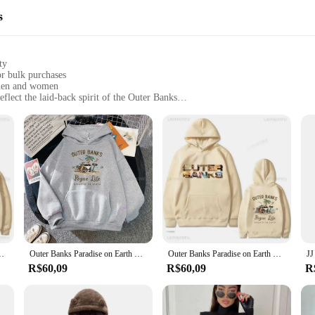
s
ty
or bulk purchases
 men and women
eflect the laid-back spirit of the Outer Banks
or everyday wear
als for all-day comfort
rsatile collection of ropas OUTER BANKS. Whether you're a local or a fan of th
fted from a premium cotton blend, ensuring both comfort and durability for all
you looking stylish and feeling comfortable in any setting. Whether you're head
ôver Pogue Life Fit Moletom para uso diário Roupas estéticas
Outer Banks Paradise on Earth Hoodies TV-show Streetwear Pulôver Pogue Life Essentials Moletom com capuz para entusiastas ao ar livre
Outer Banks Paradise on Earth Hoodies TV-show Streetwear Pulôver Pogue Life Outono e Inverno Manter Quente Agasalho
thable and lightweight fabric ensures you stay cool and relaxed, while the tre
R$60,09
R$60,09
R
ffering high-quality products at competitive prices. Our ropas OUTER BANKS se
oduct range. With our wholesale options, you can offer your customers the late