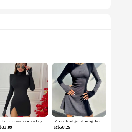
style. These wholesale-friendly, vendor-approved sets are
ooking to elevate your beachwear game or simply want to add
s and designs are not just for show; they're built to
 shores or enjoying a casual day out, these sets are versatile
Mulheres primavera outono longo concha bodycon cor do solo preto pacote fino quadris mini vestido roupas femininas streetwear
Vestido bandagem de manga longa feminino, mini vestido de Mergulha, vestidos monocromáticos, roupas elegantes, roupas de outono
$33,89
R$58,29
and comfortable option for anyone looking to express their