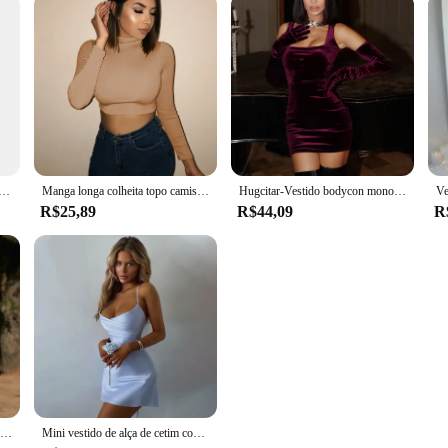
Através do Vestido Magro, Lingerie Elástica Alta, Bodycon Brilhante, Manga Comprida, Clube de Namoro, Roupas de Festa Rave
Manga longa colheita topo camisas femininas harajuku coreano preto borgonha roupas sexy gola alta básico curto t camisa femme
Hugcitar-Vestido bodycon monocromático de veludo feminino com alças, luvas sem mangas, mini vestido de baile, sexy, roupas elegantes, Birthday Party, outono, inverno
R$25,89
R$44,09
R
Mini vestido sexy sem mangas para mulheres, bodycon de peito único, vestido de festa do clube, roupas femininas, nova moda
Mini vestido de alça de cetim com renda para mulheres, costas nuas, bodycon, sexy, vestido curto, elegante, roupas de festa, aniversário, noite