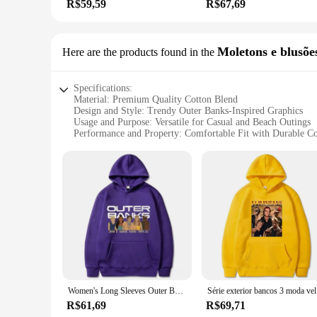
R$59,59
R$67,69
Moletons e blusõe
Here are the products found in the
Specifications:
Material: Premium Quality Cotton Blend
Design and Style: Trendy Outer Banks-Inspired Graphics
Usage and Purpose: Versatile for Casual and Beach Outings
Performance and Property: Comfortable Fit with Durable Co
Applicable People: Suitable for All Ages
Shape or Size or Weight or Quantity: Available in a Variety 
Features:
**Embrace the Coastal Charm**
Dive into the laid-back vibes of the Outer Banks with our c
designed to capture the essence of the iconic TV series, ma
a touch of the Outer Banks to your wardrobe, these blusões 
**Versatile and Durable**
Crafted from a premium cotton blend, these ropas OUTER BANKS
withstand the rigors of everyday wear, ensuring that your fav
enough to adapt to any scenario, making them a staple in yo
Women's Long Sleeves Outer Banks Hoodie Sweatshirt Graphic Anime Print Pullover Men Hoodies Women Clothes
Série exter
**For Everyone**
R$61,69
R$69,71
Designed to cater to a wide audience, our ropas OUTER BANKS 