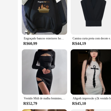
Embrace the laid-back lifestyle of the Outer Banks with our 
BANKS are the perfect choice.
Engraçado bancos exteriores hoodie das mulheres dos homens outerbanks pogue vida hoodies harajuku moletom outono inverno john b pulôver roupas esportivas
Camisa curta preta com decote em V feminina, blus
R$60,99
R$44,19
Vestido Midi de malha feminino, Y2K Sensual Sexy Party Clothes, Leggings oco no peito, Saco de garfo dividido, Vestidos Hip
Altgoth impr
R$52,79
R$45,10