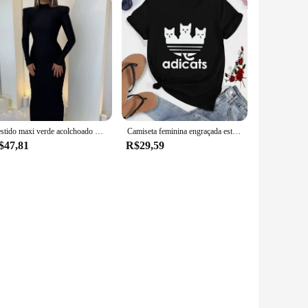
Vestido maxi verde acolchoado de manga comprida bodycon feminino, roupa elegante, festa, clube, primavera, outono, moda
Camiseta feminina engraçada estampada, manga curta, hip-hop, roupas femininas casuais, tops de rua dos desenhos animados, camiseta verão
$47,81
R$29,59