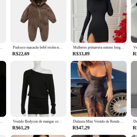
versatile and trendy clothing sets. Whether you're a fan of the series or simply
a cropped, camisas sem mangas, roupas elegantes para senhora do escritório, blusa casual, moda verão
Pudcoco-macacão bebê recém-nascido, manga comprida, com capuz, fechamento com zíper, romper, roupas de inverno para meninos e meninas
Mulheres primavera outono longo concha bodycon cor do solo preto pacote fino quadris mini vestido roupas femininas streetwear
R$22,69
R$33,89
R
essão y2k vestido bodycon sexi noite vestido branco quente clube roupas para mulheres roupas de verão sem costas clubwear vestido femme
Vestido Bodycon de mangas compridas fora do ombro feminino, gola enviesada, roupa Y2K, mini vestido sexy, solto, preto, monocromático, moda, outono
Dulzura-Mini Vestido de Renda Retalhos Cetim Feminino, Bodycon, Sexy, Lace Up, Sem Costas, Curto, Roupa Elegante, Festa de Aniversário, Noite
R$61,29
R$47,29
R