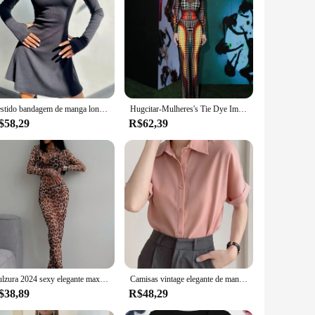
 looking for comfortable, stylish attire, our ropas OUTER
Vestido bandagem de manga longa feminino, mini vestido de Mergulha, vestidos monocromáticos, roupas elegantes, roupas de outono
Hugcitar-Mulheres's Tie Dye Imprimir Manga Longa Backless Bodycon, Vestidos Maxi Sexy, Roupas Y2K, Club Party Streetwear, Bodycon Outfits
$58,29
R$62,39
Dulzura 2024 sexy elegante maxi vestido impresso leopardo manga longa vestidos roupas femininas y2k senhora festa clube streetwear férias
Camisas vintage elegante de manga curta feminina, moda coreana, blusas femininas de verão, roupas casuais simples, tops da moda feminina, monocromáticas
$38,89
R$48,29