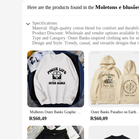
Moletons e blusõe
Here are the products found in the
Specifications:
Material: High-quality cotton blend for comfort and durabili
Product Discount: Wholesale and vendor options available f
Type and Category: Outer Banks-inspired clothing sets for
Design and Style: Trendy, casual, and versatile designs that r
Usage and Purpose: Perfect for casual outings, beach trips, 
Performance and Property: Breathable and lightweight materi
Features:
**Embrace the Outer Banks Lifestyle**
Step into the laid-back charm of the Outer Banks with our ve
of the Outer Banks culture. Our moletons and blusões are cra
sure to find the perfect fit for your lifestyle.
**For Every Occasion**
Our Outer Banks-inspired clothing sets are designed to keep 
Mulheres Outer Banks Graphic Hoodie, Streetwear de lã, Pogue Life Crewneck Moletom, Outerbank Merch OBX Roupas com capuz, outono
Outer Banks Paradise on Earth Hoodies TV-show Streetwear Pul
for a themed event, our sets are your go-to choice. The brea
R$60,49
R$60,09
**For Vendors and Suppliers**
As a wholesale supplier, we understand the importance of o
choice for vendors and suppliers looking to expand their pr