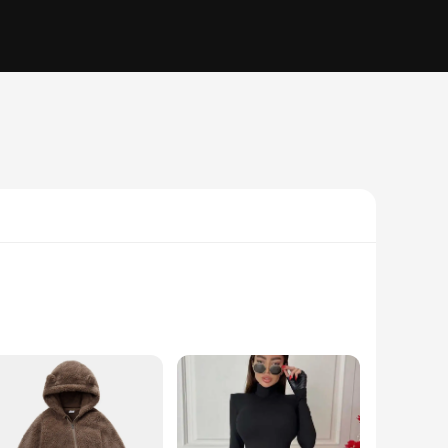
ries. Crafted from a premium cotton blend, these camisetas
 are designed to keep you comfortable and stylish.