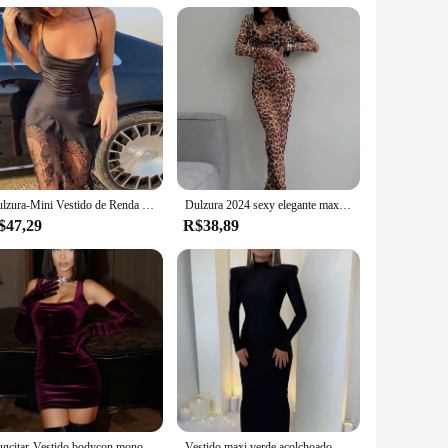
atch to create your perfect ensemble, ensuring that you're
Dulzura-Mini Vestido de Renda Retalhos Cetim Feminino, Bodycon, Sexy, Lace Up, Sem Costas, Curto, Roupa Elegante, Festa de Aniversário, Noite
Dulzura 2024 sexy elegante maxi vestido impresso leopardo manga longa vestidos roupas femininas y2k senhora festa clube streetwear férias
$47,29
R$38,89
Hugcitar-Vestido bodycon monocromático de veludo feminino com alças, luvas sem mangas, mini vestido de baile, sexy, roupas elegantes, Birthday Party, outono, inverno
Vestido maxi verde acolchoado de manga comprida bodycon feminino, roupa elegante, festa, clube, primavera, outono, moda