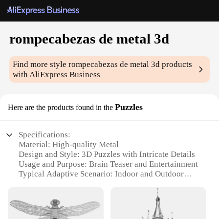
rompecabezas de metal 3d
Find more style
rompecabezas de metal 3d
products
with AliExpress Business
Puzzles
Here are the products found in the
Specifications:
Material: High-quality Metal
Design and Style: 3D Puzzles with Intricate Details
Usage and Purpose: Brain Teaser and Entertainment
Typical Adaptive Scenario: Indoor and Outdoor
Activities
Shape or Size or Weight or Quantity: Various Sets
Available
Performance and Property: Durable and Long-