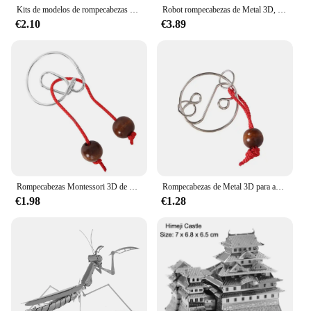
Kits de modelos de rompecabezas de Metal 3D, rompecabezas de corte láser DIY, juguete para niños
Robot rompecabezas de Metal 3D, Kit de fabricación de modelos DIY, juguete para adultos, regalo de cumpleaños
€2.10
€3.89
Rompecabezas Montessori 3D de Metal para niños y adultos, materiales, alambre, IQ, Mente, Cerebro, rompecabezas para aliviar el estrés, juguetes, regalos para niños
Rompecabezas de Metal 3D para adultos y niños, rompecabezas de inteligencia, hebilla de enclavamiento, juguetes Kong Ming, juego de bloqueo
€1.98
€1.28