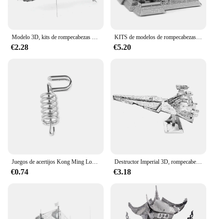
Modelo 3D, kits de rompecabezas de Metal, rompecabezas de corte láser DIY, juguete de rompecabezas para niños
KITS de modelos de rompecabezas de Metal 3D para niños, rompecabezas de ensamblaje, juguetes de regalo, serie de construcción
€2.28
€5.20
Juegos de acertijos Kong Ming Lock para niños y adultos, rompecabezas de rompecabezas de Metal 3D, juegos interactivos, juguetes de desarrollo
Destructor Imperial 3D, rompecabezas de Metal, Kits de bloques de construcción, Mecha DIY para adolescentes y hombres, juguetes para pasatiempos, grandes regalos #
€0.74
€3.18