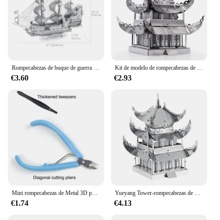
Rompecabezas de buque de guerra militar de Metal 3D DIY, destructor de flores de mayo de perla negra, barco Titanic, modelo de ensamblaje, rompecabezas, juguetes para niños
Kit de modelo de rompecabezas de metal 3D, rompecabezas de corte láser DIY, juguete para niños
€3.60
€2.93
Mini rompecabezas de Metal 3D para niños, modelo de ensamblaje, juguetes educativos, bricolaje, el destructor de la clase Jedi del crucero de las estrellas, 14 +
Yueyang Tower-rompecabezas de Metal 3d, Kits de modelos Diy, rompecabezas cortado con láser, juguete para niños L0h4
€1.74
€4.13