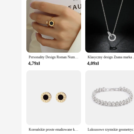
Personality Design Roman Numeral Black Enamel Rings for Women Luxury Stainless Steel Zircon Finger Jewelry Accessory Fastness
Klasyczny design Znana marka Cyfry rzymskie
4,79zł
4,09zł
Koreańskie proste emaliowane kolczyki ze stali nierdzewnej kolczyki dla kobiet w stylu Vintage cyfra rzymska kryształ małe 2024 biżuteria
Luksusowe rzymskie geometry