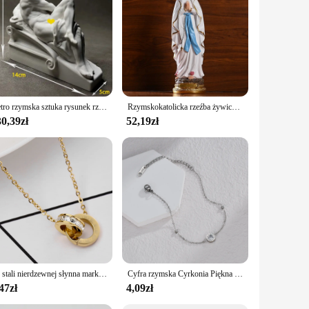
Retro rzymska sztuka rysunek rzeźba gips statua sztuka pulpit dekoracyjne nowoczesny dom luksusowe dekoracje elegancka ozdoba pokoju prezent
Rzymskokatolicka rzeźba żywica Tabletop statua dekoracyjna figurka figurka naszej pani z Lourdes dziewica maryja statua 30cm wysokości
0,39zł
52,19zł
Ze stali nierdzewnej słynna marka cyfr rzymskich wisiorek naszyjnik dla kobiety kobieta naszyjnik luksusowa biżuteria Top damski Qu sprzedaż hurtowa
Cyfra rzymska Cyrkonia Piękna bransoletka Bransoletka ze stali nierdzewnej w kolorze srebrnym lub złotym Nigdy nie blaknie dla kobiet Biżuteria męska Prezent
47zł
4,09zł