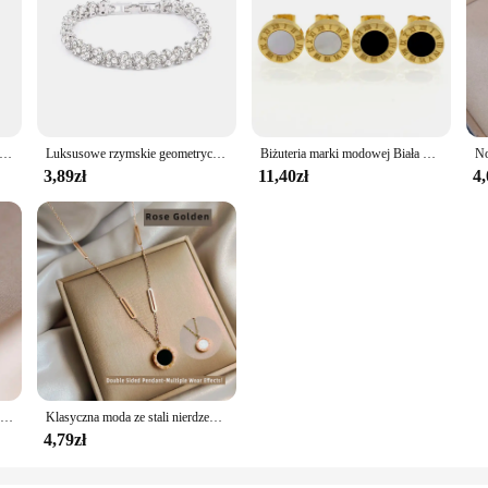
proste emaliowane kolczyki ze stali nierdzewnej kolczyki dla kobiet w stylu Vintage cyfra rzymska kryształ małe 2024 biżuteria
Luksusowe rzymskie geometryczne z kryształkami bransoletki z łańcuszkiem dla kobiet modne 2024 gotycka pełny kryształ górski charms bransoletki Wed biżuteria akcesoria
Biżuteria marki modowej Biała muszla i czarna emalia Kolczyk sztyft z cyframi rzymskimi Luksusowa biżuteria ze stali nierdzewnej Kolczyk damski
3,89zł
11,40zł
4,
Klasyczne rzymskie okrągłe cyfrowe kolczyki ze stali nierdzewnej dla kobiet delikatna biżuteria gotyckie czarne kolczyki
Klasyczna moda ze stali nierdzewnej rzymski cyfrowy wafel naszyjnik 2023 moda biżuteria bożonarodzeniowa damska seksowny naszyjnik
4,79zł