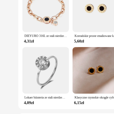
DIEYURO 316L ze stali nierdzewnej 2021 Retro 3 kolory bransoletka moda czarne okrągłe rzymskie cyfry łańcuch estetyczna biżuteria wyjątkowy prezent
Koreańskie 
4,31zł
5,60zł
Lokaer biżuteria ze stali nierdzewnej okrągła AAA cyrkon rzymskie cyfry modele Basic Anillos Mujer różowe złoto kolorowe pierścienie R18139
4,09zł
6,15zł