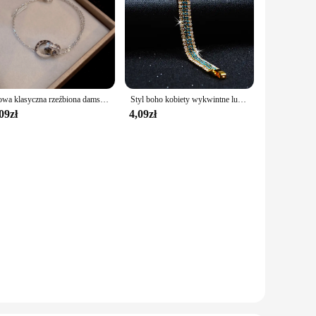
Nowa klasyczna rzeźbiona damska bransoletka ze stali nierdzewnej z rzymskimi cyframi, biżuteria, prezent świąteczny, impreza
Styl boho kobiety wykwintne luksusowe Roman moda kryształowa bransoletka pełna biżuteria pleciony biżuteria ślubna prezent na boże narodzenie biżuteria
09zł
4,09zł