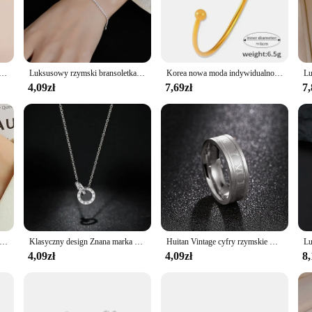
xquisite collection of brass cuff bracelets. Each piece is meticulously crafted 
ra. Whether you're looking to add a touch of history to your wardrobe or seeking 
ment a variety of styles, from casual to formal attire.
gned for longevity. Crafted from high-quality brass, these bracelets are resistant
mi rzymskimi dla kobiet Biżuteria ze stali nierdzewnej Akcesoria Luksusowa bransoletka Moda damska
Luksusowy rzymski bransoletka ze strasami dla kobiet kryształowy łańcuszek z cyrkonią bransoletki akcesoria do biżuterii ślubnej
Korea nowa moda indywidualność bransoletki z cyframi rzymskimi stal nierdzewna trwałe kolorowe bransoletki dla kobiet prosta biżuteria Paty prezent
rtable to wear throughout the day, while their durability ensures they withstan
 can be sold or gifted with confidence.
4,09zł
7,69zł
7,
or an individual seeking a set of bracelets for personal use, our cuffs are ver
, adding a touch of elegance and sophistication. The multiple sizes and weights 
le and comfort level. With our cuff bracelets, you're not just purchasing a produc
y Design Roman Numeral Black Enamel Rings for Women Luxury Stainless Steel Zircon Finger Jewelry Accessory Fastness
Klasyczny design Znana marka Cyfry rzymskie Naszyjnik dla kobiety Naszyjnik ze stali tytanowej Luksusowa biżuteria Kobiecy top Qu
Huitan Vintage cyfry rzymskie męskie pierścionki Temperament moda proste pierścionki ze stali nierdzewnej dla mężczyzn biżuteria na prezent
4,09zł
4,09zł
8,