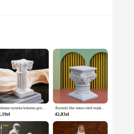
sly crafted from high-quality resin, ensuring durability and
o serene deities, offering a glimpse into the rich cultural
 sculptures are versatile in their application. They can be
ation starter for visitors. The varying sizes and quantities
Kolumna rzymska kolumna grecka kolumna cokół świecznik figurka figurka rzeźba domowa jadalnia wystrój pejzaż z ogrodem
Rzymski filar statua cokół stojak figurka kryty odkryty dom
,19zł
42,83zł
offer a unique opportunity to provide customers with a piece
m an excellent addition to any collection. Whether you're a