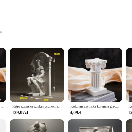
es
, or as collectibles
door display
ons for different sizes and quantities
imeless beauty and historical significance of Roman art. Each piece is meticulou
culpture. The collection features a diverse range of figures, from stoic warriors t
 or seeking educational pieces for a classroom setting, these Roman statues and
space, or outdoors, where they can withstand the elements and serve as a convers
ka kolumna statua cokół świecznik stojak figurka rzeźba kryty dom jadalnia dekoracje ogrodowe
Retro rzymska sztuka rysunek rzeźba gips statua dyfuzor artystyczny pulpit szafka na wino ozdoby dekoracyjne luksusowe dekoracje domu
Kolumna rzymska kolumna grecka kolumna cokół świecznik figurka figurka rzeźba do domu jadalnia wystrój pejzaż z ogrodem
 them a popular choice for both personal collections and larger installations.
139,07zł
4,09zł
12
ieces; they are adaptable to various scenarios. For vendors and suppliers, they 
ve purposes. For individuals, they serve as a connection to the past, making the
gned to meet the diverse needs of those interested in Roman culture and art.