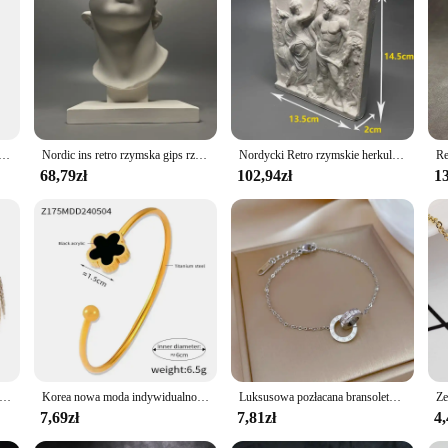
ka kolumna statua cokół świecznik stojak figurka rzeźba kryty dom jadalnia dekoracje ogrodowe
Nordic ins retro rzymska gips rzeźba niszowy styl sztuki wysokiej klasy blat dekoracje prezenty do dekoracji domu
Nordycki Retro rzymskie herkulele rzeźba gips statua samolot ulga grafika ozdoby na biurko rozszerzony kadzidło prezent
68,79zł
102,94zł
13
a grecka rzymska liść laurowy bransoletka opaska górny bransoleta mankiet ramię
Korea nowa moda indywidualność bransoletki z cyframi rzymskimi stal nierdzewna trwałe kolorowe bransoletki dla kobiet prosta biżuteria Paty prezent
Luksusowa pozłacana bransoletka ze stali nierdzewnej Olśniewająca bransoletka z cyrkoniami dla kobiet Dziewczyny Projekt liczb rzymskich Moda Urok Biżuteria imprezowa Prezent
7,69zł
7,81zł
4,