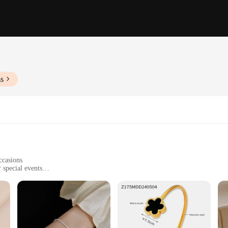
ss
ccasions
 special events
ltiple sizes and weights
t to tarnish