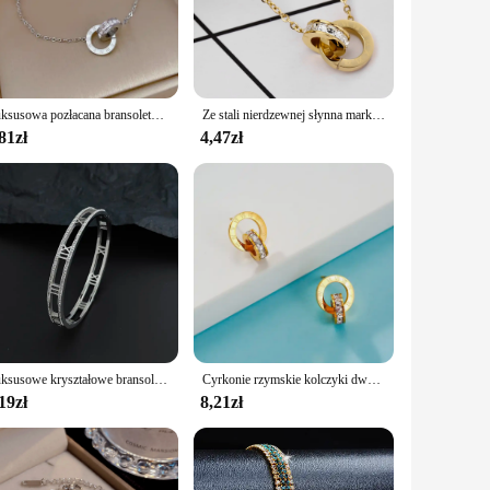
to reflect the sophistication of ancient Roman culture,
a distinctive accessory for a themed event, these cuffs are
 to tarnish, ensuring they maintain their luster over time.
Luksusowa pozłacana bransoletka ze stali nierdzewnej Olśniewająca bransoletka z cyrkoniami dla kobiet Dziewczyny Projekt liczb rzymskich Moda Urok Biżuteria imprezowa Prezent
Ze stali nierdzewnej słynna marka cyfr rzymskich wisiorek naszyjnik dla kobiety kobieta naszyjnik luksusowa biżuteria Top damski Qu sprzedaż hurtowa
d the test of time. These cuffs are perfect for vendors,
81zł
4,47zł
satile enough to fit any scenario. From casual outings to
available in each set cater to a wide range of preferences,
t; you're investing in a piece of history that will stand the
Luksusowe kryształowe bransoletki z cyframi rzymskimi dla kobiet Mężczyźni Bransoletka unisex ze stali nierdzewnej Moda Klasyczna biżuteria Akcesoria
Cyrkonie rzymskie kolczyki dwa kółka kolczyki ze stali tytanowej w kolorze różowego złota
19zł
8,21zł