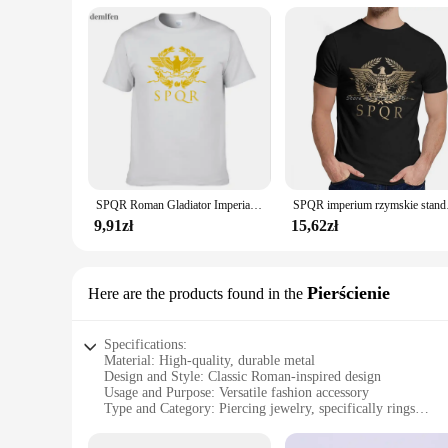
Parts and Accessories: Available in Sets for Bulk Purchases
Features:
**Unmatched Comfort and Style**
Step into the world of Roman-inspired fashion with our prem
to traditional Roman garb, making it an ideal choice for tho
shirt to wear during your daily activities, these tees are vers
**Tailored for the Wholesale Market**
Our romans Koszulki are not just ordinary t-shirts; they are
tailored our sets to cater to vendors and suppliers. Our commi
offer your customers a range of sizes and colors, ensuring tha
SPQR Roman Gladiator Imperial Golden Eagle T-Shirt Męski Casual Short O-Neck T Shirt Harajuku Tops Tees Shirt
SPQR imperium rzymski
**Designed for Everyone**
9,91zł
15,62zł
Our romans Koszulki are not gender-specific; they are design
Whether you're a sports team looking for team uniforms or a 
for a wide range of activities, from sports events to casual g
Pierścienie
Here are the products found in the
Specifications:
Material: High-quality, durable metal
Design and Style: Classic Roman-inspired design
Usage and Purpose: Versatile fashion accessory
Type and Category: Piercing jewelry, specifically rings
Performance and Property: Resistant to tarnish and wear
Parts and Accessories: Available in sets for a complete look