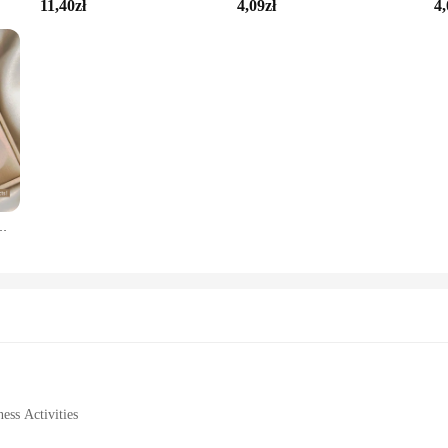
11,40zł
4,09zł
4,
fel naszyjnik 2023 moda biżuteria bożonarodzeniowa damska seksowny naszyjnik
ess Activities