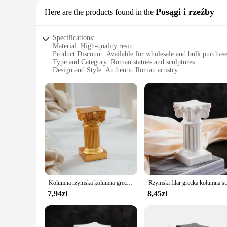
Posągi i rzeźby
Here are the products found in the
Specifications:
Material: High-quality resin
Product Discount: Available for wholesale and bulk purchas
Type and Category: Roman statues and sculptures
Design and Style: Authentic Roman artistry
Usage and Purpose: Ideal for home decor, educational settings
Typical Adaptive Scenario: Suitable for both indoor and out
Shape or Size or Weight or Quantity: Varies per set, with opti
Features:
**Authentic Roman Artistry**
The romans Posągi i rzeźby collection is a testament to the t
a lifelike finish that captures the essence of ancient Roman s
heritage of the Roman Empire.
**Versatile Display Options**
Whether you're looking to enhance the aesthetics of your home
displayed indoors, adding a touch of elegance to your living 
Kolumna rzymska kolumna grecka kolumna cokół świecznik figurka figurka rzeźba do domu jadalnia wystrój pejzaż z ogrodem
Rzymski filar grec
available in the sets cater to different display needs, making
7,94zł
8,45zł
**Adaptable for Various Scenarios**
These Roman statues and sculptures are not just decorative p
of history that can be used for both educational and decorati
vendor, supplier, or simply an enthusiast, these sets are desi