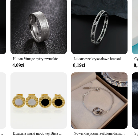
 Naszyjnik dla kobiety Naszyjnik ze stali tytanowej Luksusowa biżuteria Kobiecy top Qu
Huitan Vintage cyfry rzymskie męskie pierścionki Temperament moda proste pierścionki ze stali nierdzewnej dla mężczyzn biżuteria na prezent
Luksusowe kryształowe bransoletki z cyframi rzymskimi dla kobiet Mężczyźni Bransoletka unisex ze stali nierdzewnej Moda Klasyczna biżuteria Akcesoria
4,09zł
8,19zł
8,
czne z kryształkami bransoletki z łańcuszkiem dla kobiet modne 2024 gotycka pełny kryształ górski charms bransoletki Wed biżuteria akcesoria
Biżuteria marki modowej Biała muszla i czarna emalia Kolczyk sztyft z cyframi rzymskimi Luksusowa biżuteria ze stali nierdzewnej Kolczyk damski
Nowa klasyczna rzeźbiona damska bransoletka ze stali nierdzewnej z rzymskimi cyframi, biżuteria, prezent świąteczny, impreza