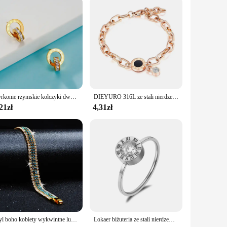
Cyrkonie rzymskie kolczyki dwa kółka kolczyki ze stali tytanowej w kolorze różowego złota
DIEYURO 316L ze stali nierdzewnej 2021 Retro 3 kolory bransoletka moda czarne okrągłe rzymskie cyfry łańcuch estetyczna biżuteria wyjątkowy prezent
21zł
4,31zł
Styl boho kobiety wykwintne luksusowe Roman moda kryształowa bransoletka pełna biżuteria pleciony biżuteria ślubna prezent na boże narodzenie biżuteria
Lokaer biżuteria ze stali nierdzewnej okrągła AAA cyrkon rzymskie cyfry modele Basic Anillos Mujer różowe złoto kolorowe pierścienie R18139