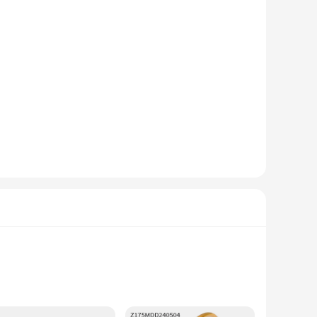
h comfort and style. The classic crew neck design is a nod
g up for a themed event or simply looking for a comfortable
t, we understand the importance of bulk purchases and have
ing it a reliable choice for resale. With our sets, you can
r retailers looking to offer a diverse range of apparel.
durability and comfort of our tees make them a go-to choice
d comfortable wardrobe staple at their fingertips.