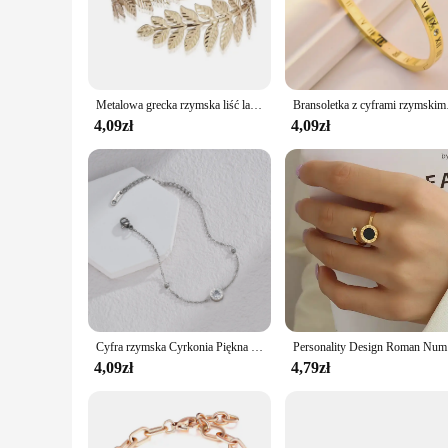
Embrace the timeless elegance of the Roman Empire with our e
featuring intricate designs that capture the essence of the e
the perfect choice. Their versatile design ensures they comple
**Versatile and Durable**
Our cuff bracelets are not just about aesthetics; they are desi
Metalowa grecka rzymska liść laurowy bransoletka opaska górny bransoleta mankiet ramię
Bransoletka z cyfra
The lightweight nature of the brass material makes them comfo
suppliers, and individuals looking for a set of bracelets that
4,09zł
4,09zł
**Adaptable to Any Occasion**
Whether you're a vendor looking to expand your product range 
formal events, these bracelets adapt seamlessly to your attire
ensuring that everyone can find a bracelet that suits their sty
test of time.
Cyfra rzymska Cyrkonia Piękna bransoletka Bransoletka ze stali nierdzewnej w kolorze srebrnym lub złotym Nigdy nie blaknie dla kobiet Biżuteria męska Prezent
Personalit
4,09zł
4,79zł