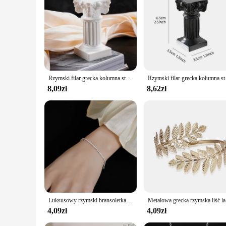
Rzymski filar grecka kolumna statua cokół świecznik stojak figurka rzeźba kryty dom jadalnia dekoracje ogrodowe
Rzymski filar grec
8,09zł
8,62zł
Luksusowy rzymski bransoletka ze strasami dla kobiet kryształowy łańcuszek z cyrkonią bransoletki akcesoria do biżuterii ślubnej
Metalow
4,09zł
4,09zł