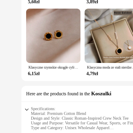
5,60zł
3,89zł
Klasyczne rzymskie okrągłe cyfrowe kolczyki ze stali nierdzewnej dla kobiet delikatna biżuteria gotyckie czarne kolczyki
Klasyczna moda ze stali nierdzewnej rzymski cyfrowy wa
6,15zł
4,79zł
Koszulki
Here are the products found in the
Specifications:
Material: Premium Cotton Blend
Design and Style: Classic Roman-Inspired Crew Neck Tee
Usage and Purpose: Versatile for Casual Wear, Sports, or Fitn
Type and Category: Unisex Wholesale Apparel
Performance and Property: Durable and Comfortable Fit