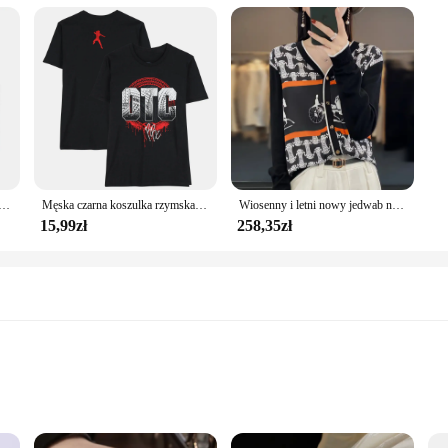
ium cotton blend tees, designed for the modern individual who appreciates bot
se looking to add a touch of history to their wardrobe. Whether you're dressin
atile enough to suit any occasion.
 a testament to quality and craftsmanship. With a focus on the wholesale marke
tment to quality ensures that each tee stands up to the rigors of daily wear, mak
t everyone can find their perfect fit.
e standardowa tarcza T-Shirt O-neck zdjęcie niestandardowe męskie koszulki bawełniane duże rozmiary T Shirt
Męska czarna koszulka rzymska Reigns OTC letnia koszulka męska z krótkim rękawem 2025 nowe modne ubrania dla dzieci topy
Wiosenny i letni nowy jedwab nadruk kardigan damski wełna czesankowa cienki płaszcz V-Neck luźny dzianinowy sweter długi płaszcz z rękawami
15,99zł
258,35zł
ed for everyone. The unisex nature of these tees makes them a popular choice fo
retailer looking to stock up on casual wear, our sets are perfect for sale. The 
atherings. With our sets, you can ensure that your customers have a versatile an