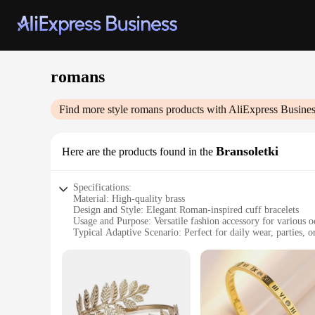
romans
Find more style
romans
products with AliExpress Busine
Bransoletki
Here are the products found in the
Specifications:
Material: High-quality brass
Design and Style: Elegant Roman-inspired cuff bracelets
Usage and Purpose: Versatile fashion accessory for various o
Typical Adaptive Scenario: Perfect for daily wear, parties, or
Shape or Size or Weight or Quantity: Available in sets of mu
Performance and Property: Durable and long-lasting, resistan
Features:
|Romans|
**Elegant Craftsmanship and Design**