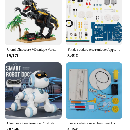
Grand Dinosaure Mécanique Vorannosaure Rex en décennie s de Construction, Modèle T-Rex avec Lumières, Briques Jouets pour Enfant, Cadeau
Kit de soudure électronique d'apprentissage pratique, kits de projet de soudure de voiture intelligente, robot suivant la ligne, électronique de bricolage pour débutants
19,17€
3,39€
Chien robot électronique RC drôle pour enfants, chien cascadeur, commande vocale, sens tactile, chanson itude, jouets pour garçons et filles, 6601
Traceur électrique en bois créatif, robot de dessin, modèle STEM pour enfants, peinture automatique, science, kits électroniques, expérience de bricolage
28,59€
4,19€