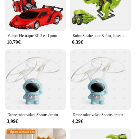
commercial and home use, ensuring that you can
produce ravioli with consistency and efficiency.
Whether you're a professional chef or a passionate
home cook, this machine is the perfect addition to
your kitchen arsenal.
Voiture Électrique RC 2 en 1 pour Enfant, Robot de Transformation, Modèle de Véhicule de dehors, Jouets pour Garçons, Télécommande, Cool, Déformation, Cadeaux
Robot Solaire pour Enfant, Jouet pour Expérience Scientifique, Outil d'Apprentissage Puissant, Accessoire DIY, Kits de Gadgets Technologiques et Éducatifs, 12 en 1
10,79€
6,39€
Drone robot volant Shoous droiting pour enfants, avion, drone solitaire à la main, jouets d'extérieur interactifs avec lumières, cadeau
Drone robot volant Shoous droiting pour enfants, avion, drone solitaire à la main, jouets d'extérieur interactifs avec lumières, cadeau
3,99€
4,29€