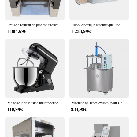
to meet your needs and elevate your baking
experience. The robust construction and thoughtful
design ensure that each tool will serve you well for
years to come, making it a valuable addition to any
kitchen.
Presse à rouleau de pâte multifonctionnelle automatique, Chamonix, gâteau, plateau de table, pizza
Robot électrique automatique Roti, boulanger, Roti Ata, ChapSauflat, gâteau, rotilla, machine
1 804,69€
1 238,99€
Mélangeur de cuisine multifonctionnel, automatique, traitement de la pâte, nourriture, pain, gâteau, machine de chef, maison
Machine à Crêpes existent pour Gâteau, Pâtisserie, Pizza, Rôti de Canard, Offre Spéciale
310,99€
934,99€