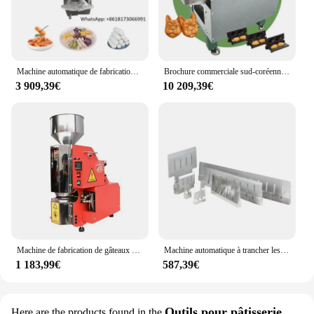
Machine automatique de fabrication de gâteaux de riz épicés, machine à collations, Tteokbokki, Topokki, à vendre
Brochure commerciale sud-coréenne, gaz automatique, Moshi Deli, crème anglaise Manjoo, moule à poisson Delimanjoo, gâteau du Mozambique, machine Taiyaki
3 909,39€
10 209,39€
Machine de fabrication de gâteaux de riz Pop populaire, machine de poire de gâteaux de riz
Machine automatique à trancher les aliments, couteau à découper, lame pour couper les gâteaux et le fromage, pendant le temps, 1918
1 183,99€
587,39€
Outils pour pâtisserie
Here are the products found in the