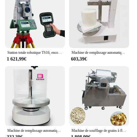
remains a reliable tool in your baking arsenal for
years to come. With this set, you can take your
pastry creations to new heights, whether you're
selling them in a bakery or serving them at a high-
end event.
Station totale robotique TS16, encoche supérieure
Machine de remplissage automatique pour glaçage de gâteau d'anniversaire, 14 pouces, nouveauté
1 621,99€
603,39€
Machine de remplissage automatique pour plâtrage de gâteaux, crème, lissage de gâteaux d'anniversaire, appareil de cuisson, 110V, 220V
Machine de soufflage de grains à flux d'air, fabriquée en Chine, canon de riz soufflé, gâteau de blé
332,39€
1 808,99€