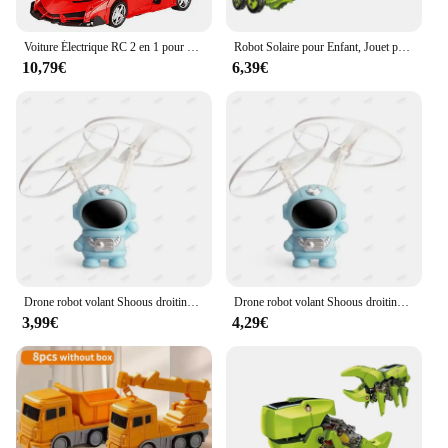
Voiture Électrique RC 2 en 1 pour Enfant, Robot de Transformation, Modèle de Véhicule de dehors, Jouets pour Garçons, Télécommande, Cool, Déformation, Cadeaux
Robot Solaire pour Enfant, Jouet pour Expérience Scientifique, Outil d'Apprentissage Puissant, Accessoire DIY, Kits de Gadgets Technologiques et Éducatifs, 12 en 1
10,79€
6,39€
Drone robot volant Shoous droiting pour enfants, avion, drone solitaire à la main, jouets d'extérieur interactifs avec lumières, cadeau
Drone robot volant Shoous droiting pour enfants, avion, drone solitaire à la main, jouets d'extérieur interactifs avec lumières, cadeau
3,99€
4,29€