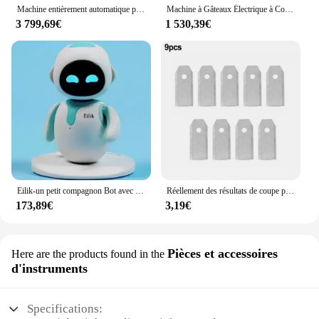
Machine entièrement automatique pour l'arrangement de plaques, 11, machine 1918, machine à gâteau d'herbe pour animaux de compagnie, biscuit de dessin animé
Machine à Gâteaux Électrique à Contrôle Intelligent, Appareil existent
3 799,69€
1 530,39€
Eilik-un petit compagnon Bot avec un robot intelligent, jouet amusant sans fin, (nourriture, tissu, protected en option pour différents coûts), 100% original
Réellement des résultats de coupe parfaits et des performances durables avec ces tondeuses à gazon robotiques en acier inoxydable de 43mm
173,89€
3,19€
Pièces et accessoires
Here are the products found in the
d'instruments
Specifications: