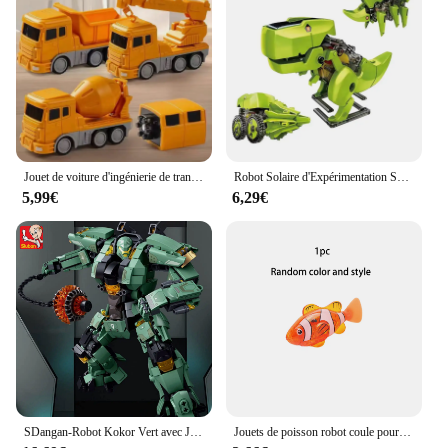
Jouet de voiture d'ingénierie de transformation magnétique, jouets assemblés pour tout-petits, blocs magnétiques pour les activités des enfants, jouet de voiture robot transformant
Robot Solaire d'Expérimentation Scientifique 12 en 1, Jouet de Construction, Bricolage, 62 Outil d'ApprentiCumbria, Éducatif, Kit de Gadgets Technologiques pour Enfant
5,99€
6,29€
SDangan-Robot Kokor Vert avec JOHammer, décennie s de Construction, Jouets, Armure de Combat, Assemblage de Jouets (Sans Boîte), 542 Pièces
Jouets de poisson robot coule pour chat et chien, activé la natation dans l'eau avec lumière LED, jouet de bain en plastique, cadeau