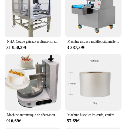
NHA-Coupe-gâteaux à ultrasons, appareil automatique pour découper des gâteaux en éponge
Machine à strass multifonctionnelle commerciale, bouffée, machine à former de façon spectaculaire, usine alimentaire, grande machine à jointer les gâteaux automatique
31 050,39€
3 387,39€
Machine automatique de décoration de gâteaux à vendre
Machine à sceller les œufs, entièrement automatique, emballage pour gâteau de lune et dessert, emballage pour Dim sum g512
916,69€
57,69€