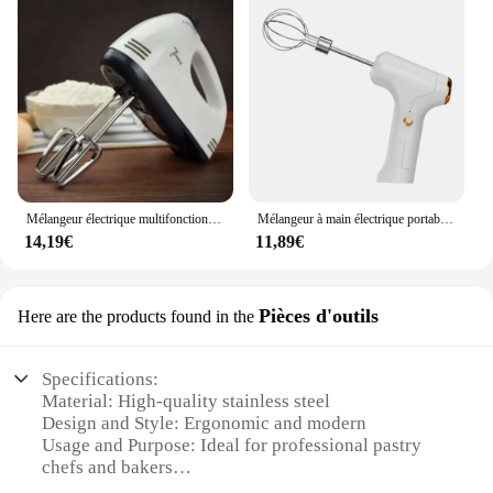
Mélangeur électrique multifonctionnel, 7 vitesses, mini centre commercial, pâte à gâteau, batteur à œufs, crème automatique
Mélangeur à main électrique portable pour centre commercial, batteur à œufs automatique, outil de cuisson de gâteaux, mélangeur à crème, cuisine, machine à gâteau, 1200mAh
14,19€
11,89€
Pièces d'outils
Here are the products found in the
Specifications:
Material: High-quality stainless steel
Design and Style: Ergonomic and modern
Usage and Purpose: Ideal for professional pastry
chefs and bakers
Performance and Property: Precision-engineered for