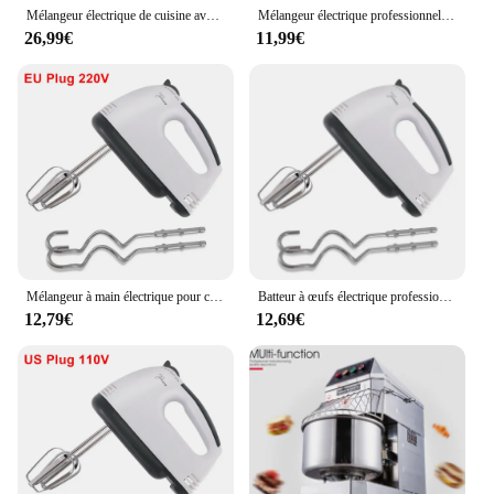
Mélangeur électrique de cuisine avec support, robot culinaire, fouet à œufs, crème, gâteau, pâte, pétrin, mousseur à lait, 110V, 220V
Mélangeur électrique professionnel automatique, batteur à œufs pour centre commercial, mélangeur à crème, pâte et gâteau, cuisson spectaculaire
26,99€
11,99€
Mélangeur à main électrique pour centre commercial, batteur à œufs automatique, mélangeur de crème portable
Batteur à œufs électrique professionnel, mélangeur automatique, mélangeur à crème, pâte, cuisson de gâteau, centre commercial
12,79€
12,69€