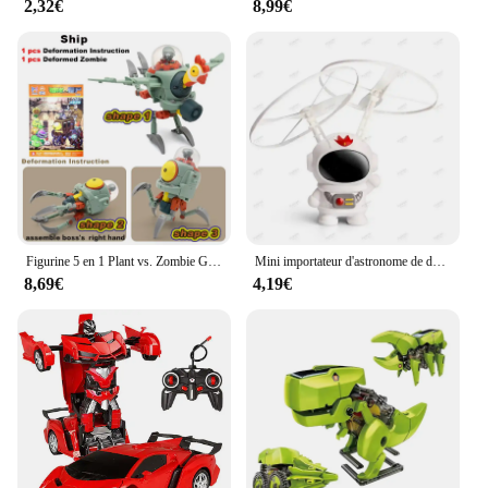
2,32€
8,99€
maintain, ensuring that they remain in top condition
for a long time. The set's wholesale availability and
support from vendors and suppliers make it a
convenient choice for both personal and
commercial use. Whether you're catering to a small
gathering or running a bakery, this set is an
indispensable asset.
Figurine 5 en 1 Plant vs. Zombie GT pour garçons, jouets en PVC, modèle BOSS Robot Butter PVZ Zvised dos, cadeau pour enfants
Mini importateur d'astronome de dessin animé pour enfants, jouets de robot volant Spaceman, chargement USB, hélicoptère à commande manuelle, cadeau créatif
8,69€
4,19€