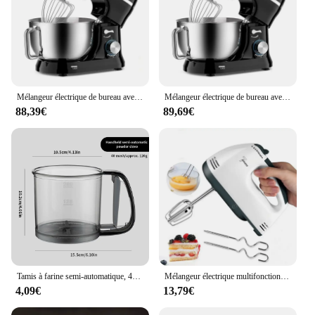
Mélangeur électrique de bureau avec bol en acier inoxydable, support de cuisine, mélangeur de centre commercial, fouet à crème et à œufs, robot culinaire, 1000W, 4,5 l, 8 vitesses
Mélangeur électrique de bureau avec bol, fouet à œufs, robot de cuisine multifonctionnel, 1000W, 8 + P
88,39€
89,69€
Tamis à farine semi-automatique, 40 mailles, avec échelle de capacité, pour cuisson de cuisine
Mélangeur électrique multifonctionnel, 7 vitesses, mini centre commercial, pâte à gâteau, batteur à œufs, crème automatique
4,09€
13,79€