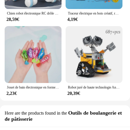
Chien robot électronique RC drôle pour enfants, chien cascadeur, commande vocale, sens tactile, chanson itude, jouets pour garçons et filles, 6601
Traceur électrique en bois créatif, robot de dessin, modèle STEM pour enfants, peinture automatique, science, kits électroniques, expérience de bricolage
28,59€
4,19€
Jouet de bain électronique en forme de poisson pour bébé et chat, robot de natation avec lumière LED, pour la piscine, pour Noël, B343
Robot juré de haute technologie Andrea RC pour enfants, puissance de moteur, canonique, bricolage, modèle de nuit de construction, jouets, cadeau, 687 pièces
2,23€
20,39€
Outils de boulangerie et
Here are the products found in the
de pâtisserie