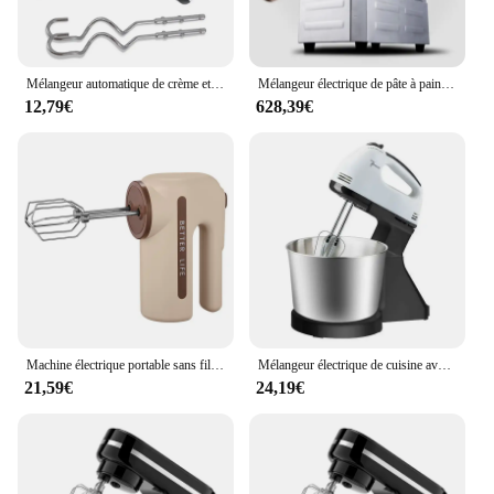
Mélangeur automatique de crème et René pour centre commercial, machine électrique portative, batteur à main
Mélangeur électrique de pâte à pain et gâteau, Machine de pétrissage automatique de farine
12,79€
628,39€
Machine électrique portable sans fil pour la cuisine, batteur à gâteau automatique, fouet à crème, mélangeur à main Padramatiquement, déterminer la machine de centre commercial
Mélangeur électrique de cuisine avec support, robot culinaire, fouet à œufs, crème, gâteau, pâte, pétrin, mousseur à lait, 110V, 220V
21,59€
24,19€