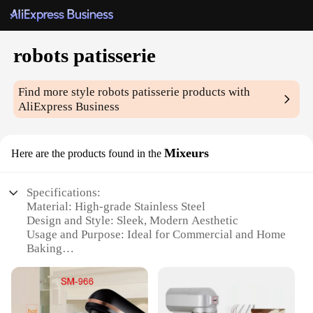
robots patisserie
Find more style
robots patisserie
products with
AliExpress Business
Mixeurs
Here are the products found in the
Specifications:
Material: High-grade Stainless Steel
Design and Style: Sleek, Modern Aesthetic
Usage and Purpose: Ideal for Commercial and Home
Baking
Performance and Property: Precision Mixing with
Variable Speeds
Parts and Accessories: Includes Multiple
Attachments for Versatility