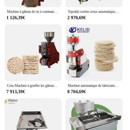
Machine à gâteau de riz à commande automatique, casse-croûte de riz, fabrication de collations soufflées
Topokki coréen creux automatique, petite mini machine à gâteau de riz, machines exécutives à vendre
1 126,39€
2 970,69€
Coix-Machine à gonfler les gâteaux au riz rouge, machine à pop-up, Quinoa, Highland, Orge, Maïs
Machine automatique de fabrication de gâteaux de riz soufflés
7 913,39€
8 704,69€