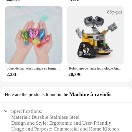
Jouet de bain électronique en forme de poisson pour bébé et chat, robot de natation avec lumière LED, pour la piscine, pour Noël, B343
Robot juré de haute technologie Andrea RC pour enfants, puissance de moteur, canonique, bricolage, modèle de nuit de construction, jouets, cadeau, 687 pièces
2,23€
20,39€
Machine à raviolis
Here are the products found in the
Specifications:
Material: Durable Stainless Steel
Design and Style: Ergonomic and User-Friendly
Usage and Purpose: Commercial and Home Kitchen