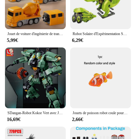
Jouet de voiture d'ingénierie de transformation magnétique, jouets assemblés pour tout-petits, blocs magnétiques pour les activités des enfants, jouet de voiture robot transformant
Robot Solaire d'Expérimentation Scientifique 12 en 1, Jouet de Construction, Bricolage, 62 Outil d'ApprentiCumbria, Éducatif, Kit de Gadgets Technologiques pour Enfant
5,99€
6,29€
SDangan-Robot Kokor Vert avec JOHammer, décennie s de Construction, Jouets, Armure de Combat, Assemblage de Jouets (Sans Boîte), 542 Pièces
Jouets de poisson robot coule pour chat et chien, activé la natation dans l'eau avec lumière LED, jouet de bain en plastique, cadeau
16,69€
2,66€