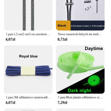
1 para 1,5 cm/2 cm/3 cm szerokości Precyzyjne tkane sznurowadła Płaskie buty Sznurowadła sportowe i rekreacyjne Długość unisex 120/140/160 cm
Nowe sznurówki których nie trzeba wiązać elastyczny wypoczynek na świeżym powietrzu trampki metalowa klamra sprężynowa blokowanie leniwych sznurówek dziecko dorosły Unisex okrągły sznurowadło
4,07zł
8,73zł
1 para 3M odblaskowe sznurowadła do trampek sznurowadła do butów bezpieczeństwo odblaskowe sznurowadła okrągłe sznurowadła sznurowadła do butów 100/120/140/160cm
1 para 80cm płaskie odblaskowe sznurowadła do butów bezpieczeństwa świecące diody LED świecące sznurowadła unisex do sportowych butów płóciennych sznurki
4,07zł
7,29zł