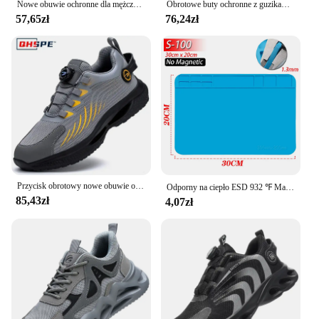
Nowe obuwie ochronne dla mężczyzn z przyciskiem obrotowym, obuwie robocze odporne na uderzenia i przebicie, modne męskie buty sportowe i profesjonalne obuwie ochronne
Obrotowe buty ochronne z guzikami Mężczyźni Stalowe buty robocze z poduszką powietrzną Mężczyzna Odporne na przebicie Buty ochronne do pracy
57,65zł
76,24zł
Przycisk obrotowy nowe obuwie ochronne męskie Anti-smash antyprzebiciowe obuwie robocze modne męskie buty sportowe bezpieczeństwo buty ochronne męskie
Odporny na ciepło ESD 932 ℉ Mata lutownicza Narzędzia do pracy Zestaw do naprawy telefonu komputerowego Podkładka naprawcza do pracy Żaroodporna platforma konserwacyjna
85,43zł
4,07zł