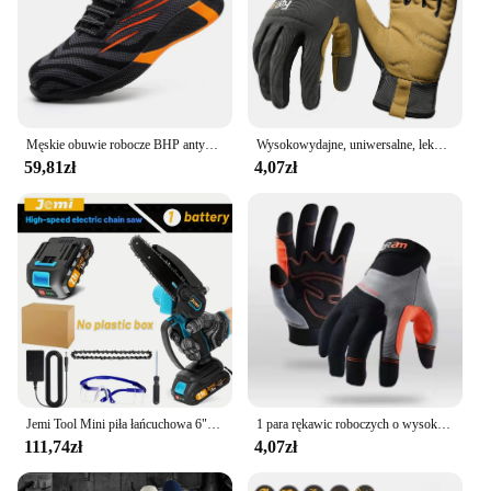
Męskie obuwie robocze BHP antyprzebiciowe trampki robocze męskie niezniszczalne obuwie robocze męskie buty lekkie męskie buty buty ochronne
Wysokowydajne, uniwersalne, lekkie rękawice robocze dla mężczyzn i kobiet Oddychający i o wysokiej sprawności ekran dotykowy Doskonały chwyt
59,81zł
4,07zł
Jemi Tool Mini piła łańcuchowa 6" z akumulatorem 1/2×21V, wydajna elektryczna mała przenośna piła łańcuchowa z automatyczną olejarką do łatwego przycinania
1 para rękawic roboczych o wysokiej sprawności dla mężczyzn i kobiet — kompatybilne z ekranem dotykowym i doskonałym uchwytem do wielu zastosowań
111,74zł
4,07zł