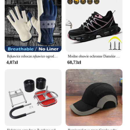
Rękawice robocze.rękawice ogrodowe.Wszechstronne rękawice ochronne. syntetyczna dłoń z wzmocnioną wyściółką w kroku na kciuku, zapewniającą ochronę
Modne obuwie ochronne Damskie trampki robocze Buty strukturalne Odporne na pneumatyczne buty ochronne Buty robocze Buty ze stalowymi noskami
4,07zł
68,73zł