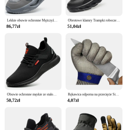
Lekkie obuwie ochronne Mężczyźni Kobiety Obuwie robocze Stalowy podnosek Buty robocze Trampki Mężczyzna Kobiety Oddychające buty Buty budowlane
Obrotowe klamry Trampki robocze Obuwie ochronne Lekkie obuwie ochronne Odporne na przebicie i uderzenia stalowe buty z noskami Buty robocze Męskie
86,77zł
51,04zł
Obuwie ochronne męskie ze stalowym podnoskiem Anti-smash męskie buty robocze trampki lekkie, odporne na przebicie niezniszczalne buty Dropshipping
Rękawica odporna na przecięcie Siatka ze stali nierdzewnej Rękawice metalowe Bezpieczeństwo pracy Rękawica zabezpieczająca przed przecięciem Slaughter Rzeźnik Cięcie Zabijanie ryb Żelazna rękawica
50,72zł
4,07zł