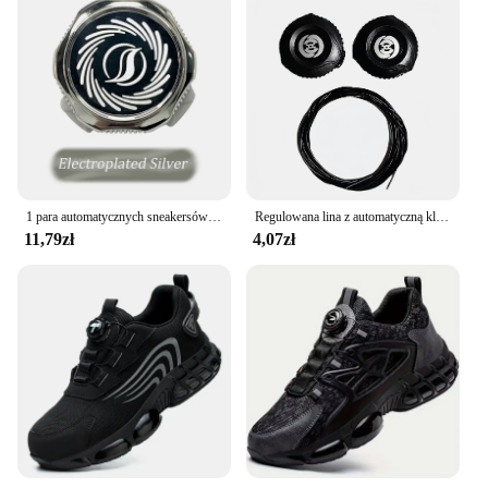
1 para automatycznych sneakersów drut metalowy obrotowe klamry sznurowadła buty bez sznurówek sznurówki dla dzieci/dorosłych buty sportowe sznurki
Regulowana lina z automatyczną klamrą uniwersalna dorośli dzieci szybkie rozciąganie blokada leniwe sznurowadła tenisówki sznurowadła akcesoria obuwnicze
11,79zł
4,07zł