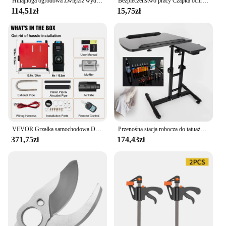
Hulajnoga ogrodowa Zwiększ wydajność Żelazo Wygodny ogrodowy fotel roboczy na kółkach Oszczędność pracy Regulacja w terenie
Bezpieczeństwo pracy Czapka ochronna Antykolizyjna twarda skorupa wewnętrzna ABS Kask ochronny do pracy w domu Fabryka Noszenie ochrony głowy
114,51zł
15,75zł
VEVOR Grzałka samochodowa Diesel Air Heat 5/8KW 12V z pilotem LCD Przełącznik Tłumik do ciężarówki Łódź RV Parking Ogrzewanie pomocnicze
Przenośna stacja robocza do tatuażu z regulowanym stołem, konstrukcją podwójną powierzchnią, płytą żelazną i dużą gęstością, odporną na uderzenia
371,75zł
174,43zł