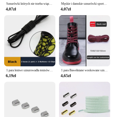
Sznurówki których nie trzeba wiązać elastyczny wypoczynek na świeżym powietrzu trampki szybkie bezpieczeństwo płaskie sznurowadła dla dzieci i dorosłych Unisex leniwe sznurowadła
Męskie i damskie sznurówki sportowe w kolorze półkoliste sznurówki odpowiednie do wszystkich butów okrągłe sznurówki AF1 odporne na zużycie antypoślizgowe
4,07zł
4,07zł
1 para leniwe sznurowadła tenisówki nie wymagają sznurowadła elastyczne sznurowadła akcesoria obuwnicze sznurowadła sznurowadła bieganie/jogging/trójhlon
1 para Bawełniane woskowane sznurowadła Outdoorowe sporty górskie wodoodporne i odporne na zużycie sznurowadła Skórzane okrągłe sznurowadła
6,19zł
4,65zł