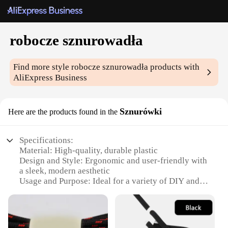
robocze sznurowadła
Find more style
robocze sznurowadła
products with
AliExpress Business
Sznurówki
Here are the products found in the
Specifications:
Material: High-quality, durable plastic
Design and Style: Ergonomic and user-friendly with
a sleek, modern aesthetic
Usage and Purpose: Ideal for a variety of DIY and
professional applications
Performance and Property: Efficient and reliable for
consistent results
Parts and Accessories: Comes with a complete set of