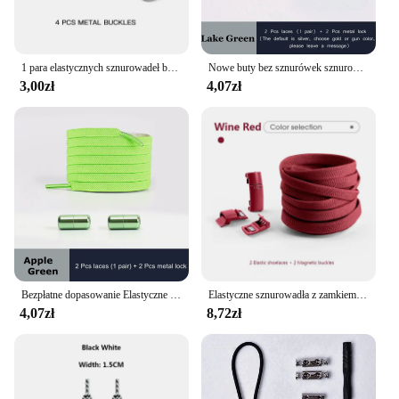
1 para elastycznych sznurowadeł bez wiązania Sznurowadła na zewnątrz Trampki rekreacyjne Szybkie bezpieczeństwo Płaskie sznurowadła dla dzieci i dorosłych Unisex Leniwe sznurowadła
Nowe buty bez sznurówek sznurowadła elastyczne sznurowadła metalowy zamek kreatywne dzieci trampki dla dorosłych płaskie sznurowadło szybkie bezpieczeństwo leniwe sznurowadła Unisex
3,00zł
4,07zł
Bezpłatne dopasowanie Elastyczne sznurowadła Blokada Leniwe sznurowadła Płaskie Wiele kolorów Bez wiązania Sznurowadła Okrągła kapsułka Metal 18 kolorów
Elastyczne sznurowadła z zamkiem magnetycznym Bez wiązania Jednokolorowe sznurowadła Męskie i damskie tenisówki Szybkie włączanie/wyłączanie Sznurowadła 20 kolorów
4,07zł
8,72zł