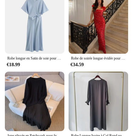
Robe longue en Satin de soie pour femmes, Style européen et américain, décoration de nœud, Texture, col rond, manches courtes, automne 2024
Robe de soirée longue évidée pour femme, nœud mince, robes en fibre à lacets, robes de Noël élégantes pour dames, sexy, 2024
€18.99
€34.59
Jupe plissée en Patchwork pour femmes, à la mode, 4xl, décontractée, ample, col rond, manches longues, robes d'extérieur douces, printemps, 1206h
Robe Longue Ivoire à Col Rond pour Femme, Vêtement à la Mode, Couleur Unie, Nouvelle Collection, Directe du Fabricant