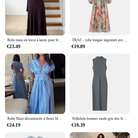
Robe maxi en tricot à lacets pour femme, robe longue bandage, taille haute, lit deau, manches longues, robe de soirée, tricots à la mode, 2024
TRAF – robe longue imprimée avec ceinture pour femmes, mode automne, manches longues, ample, décontractée, taille élastique, robe mi-longue
€23.49
€19.89
Robe Maxi décontractée à fleurs bleues pour femmes, Chic, col en v, manches courtes, taille haute, Robes d'été plissées, Robes de rue
Willshela femmes mode gris dos fermeture éclair fente robe Midi Vintage col rond sans manches femme Chic dame robes
€24.19
€18.39