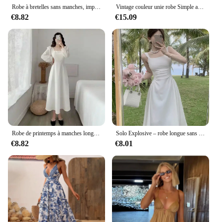
Robe à bretelles sans manches, imprimé Floral, mode femme, col en v, Slim, Maxi, Chic, plage, fête, Club, été, 2023
Vintage couleur unie robe Simple artistique coupe ample grande taille a-ligne jupe été nouveauté fermeture éclair coton
€8.82
€15.09
Robe de printemps à manches longues pour femmes, élégante, col carré, longueur au dessus du genou, robes noires chics, à la mode
Solo Explosive – robe longue sans manches pour femmes, style français, épaules dénudées, amincissante, ajustée à la taille, Petite
€8.82
€8.01