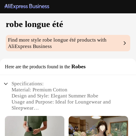
robe longue été
Find more style
robe longue été
products with
AliExpress Business
Robes
Here are the products found in the
Specifications:
Material: Premium Cotton
Design and Style: Elegant Summer Robe
Usage and Purpose: Ideal for Loungewear and
Sleepwear
Type and Category: Long Robe
Performance and Property: Breathable and
Comfortable
Parts and Accessories: Comes with a Belt