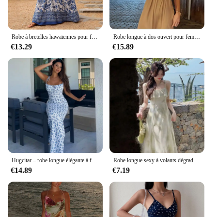
Robe à bretelles hawaïennes pour femmes, col en v avancé, respirante, mode été, manches courtes, Sexy, style coréen, élégance hipster
Robe longue à dos ouvert pour femmes, col en v profond, Style européen et américain, mode, sans manches, tenue décontractée d'été
€13.29
€15.89
Hugcitar – robe longue élégante à fleurs pour femmes, tenue de plage, vacances, moulante, Streetwear, vêtements d'été, vente en gros d'articles pour les affaires, 2023
Robe longue sexy à volants dégradés, licou, fibre florale, style impérial de célébrité, nouveau
€14.89
€7.19