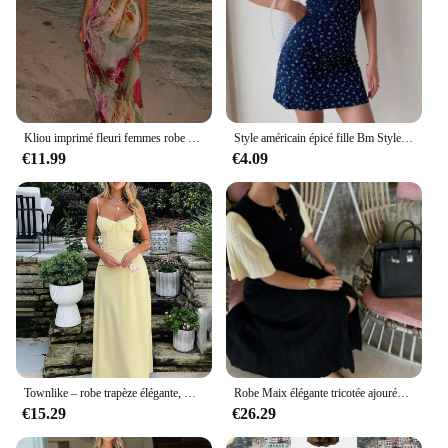
Kliou imprimé fleuri femmes robe vacances plage Style bretelles dos nu licou fendu mince robes femme tendance vêtements attrayants
Style américain épicé fille Bm Style imprimé col en v robe à bretelles femmes été fleur sangle robe à la mode Polyester tissu
€11.99
€4.09
Townlike – robe trapèze élégante, Maxi, taille longue, portefeuille, bretelles Spaghetti, dos nu, Sexy, robes de soirée, printemps été, 2024
Robe Maix élégante tricotée ajourée pour femmes, mode solide, simple boutonnage, manches courtes, Slim, nouvelle Robe de transport pour dames
€15.29
€26.29