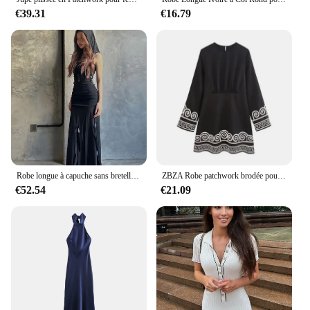
€39.31
€16.79
Robe longue à capuche sans bretelles pour femmes, Streetwear en maille, Vêtements une pièce, Édyes Fringe, Y2k, Éducatif
ZBZA Robe patchwork brodée pour femme Col rond Manches longues Bouton au dos plissé Taille moyenne Chemise Mini jupe A-line Automne Nouveau Femme Chic Robes brodées
€52.54
€21.09