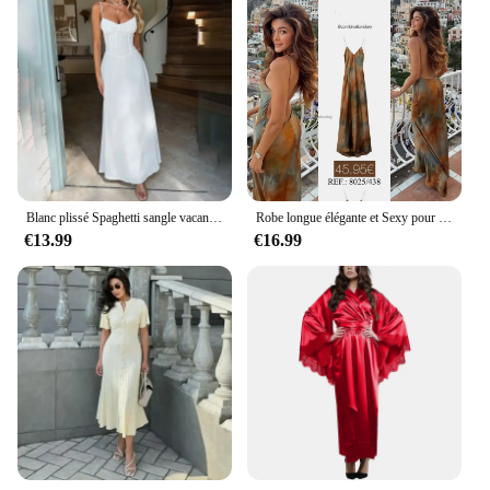
Blanc plissé Spaghetti sangle vacances tenue décontractée femmes dos nu élégant robe Sexy moulante longue robe d'été robes
Robe longue élégante et Sexy pour femmes, col en v, dos ouvert, imprimé arc-en-ciel, débardeur, sans manches, mode d'été, nouvelle collection 2023
€13.99
€16.99