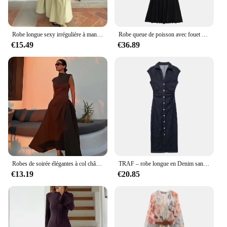
Robe longue sexy irrégulière à manches courtes pour femmes, vêtements élégants, dos nu, taille haute, robes de fête de vacances, 2024
Robe queue de poisson avec fouet haut, robe amincissante, taille creuse, excellent style européen et américain, français, nouveau, été, 2024
€15.49
€36.89
Robes de soirée élégantes à col châle pour femmes, robes éducatives pour femmes, ourlet irrégulier, couleurs durables, abonnés luxueux, fêtes féminines, 2024
TRAF – robe longue en Denim sans manches pour femmes, moulante, débardeur, mi-longue, froncée, boutonnée, robes décontractées pour dames, été, 2024
€13.19
€20.85