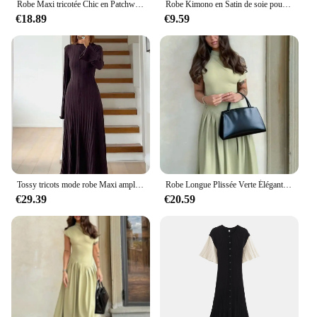
Robe Maxi tricotée Chic en Patchwork pour femmes, élégante, manches courtes, ajourée, côtelée, longue, col rond, taille haute, tricot pour dames
Robe Kimono en Satin de soie pour femmes, peignoir de demoiselle d'honneur, de mariage, pyjama fin et élégant, Robes de chambre pour la maison, automne 2024
€18.89
€9.59
Tossy tricots mode robe Maxi ample femmes à lacets taille haute côtelé à manches longues robe de soirée femme tricot robe longue à bandes
Robe Longue Plissée Verte Élégante à Col Rond pour Femme Tenue Décontractée à Manches Courtes, Patchwork, à la Mode, Streetwear, pour le Bureau, Nouvelle Collection 2024
€29.39
€20.59