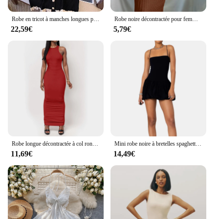
Robe en tricot à manches longues pour femmes, mini robe à col en V, une pièce, vintage, élégant, vieux argent, mode française, automne, hiver, années 2000
Robe noire décontractée pour femmes, col rond, robes de soirée sur la plage, nouvelle mode, batterie d'été, hanches GT
22,59€
5,79€
Robe longue décontractée à col rond pour femmes, robes d'été minimalistes sexy, robe de dame couvertes, tambour de lit, pièce précieuse, document solide
Mini robe noire à bretelles spaghetti pour femmes, couleur unie, col carré, dos nu, bulle, sexy, boîte de nuit
11,69€
14,49€