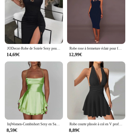
JODecor-Robe de Soirée Sexy pour Femme, Tenue de Cérémonie Asymétrique, à Manches sulf, Fente Latérale, Été 2024
Robe rose à fermeture éclair pour femme, tenue de bureau, slim, rouge, pour fête de mariage, streetwear, vêtements féminins
14,69€
12,99€
InjWomen-Combishort Sexy en Satin pour Femme, Combishort, Couleur Unie, Col Capot, Fibre, Combinaisons Courtes, Été, Croisé, Dos aux, Barboteuse
Robe courte plissée à col en V profond pour femmes, bretelles dos nu sexy, mode d'automne, fille épicée élégante, nouveau style, 2024
8,59€
8,89€