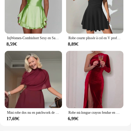
InjWomen-Combishort Sexy en Satin pour Femme, Combishort, Couleur Unie, Col Capot, Fibre, Combinaisons Courtes, Été, Croisé, Dos aux, Barboteuse
Robe courte plissée à col en V profond pour femmes, bretelles dos nu sexy, mode d'automne, fille épicée élégante, nouveau style, 2024
8,59€
8,89€
Mini robe dos nu en patchwork de maille bordeaux pour femmes, robes trapèze à col rond, mode élégante, automne, nouveau
Robe mi-longue crayon fendue en velours à manches longues pour femmes, vêtements de soirée élégants, tambour, printemps, automne
17,69€
6,99€