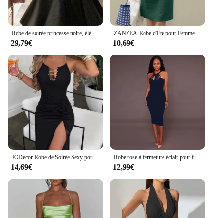
Robe de soirée princesse noire, élégante, couleur unie, française, romantique, pour remise de diplôme, coréenne, bretelles spaghetti, pour mariage, éducatif, été
ZANZEA-Robe d'Été pour Femme, Vêtement à la Mode, Éducatif, Bureau, Travail, Élégant, Couleur Unie, Document, 2024
29,79€
10,69€
JODecor-Robe de Soirée Sexy pour Femme, Tenue de Cérémonie Asymétrique, à Manches sulf, Fente Latérale, Été 2024
Robe rose à fermeture éclair pour femme, tenue de bureau, slim, rouge, pour fête de mariage, streetwear, vêtements féminins
14,69€
12,99€