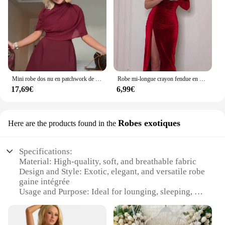
Mini robe dos nu en patchwork de maille bordeaux pour femmes, robes trapèze à col rond, mode élégante, automne, nouveau
Robe mi-longue crayon fendue en velours à manches longues pour femmes, vêtements de soirée élégants, tambour, printemps, automne
17,69€
6,99€
Robes exotiques
Here are the products found in the
Specifications:
Material: High-quality, soft, and breathable fabric
Design and Style: Exotic, elegant, and versatile robe
gaine intégrée
Usage and Purpose: Ideal for lounging, sleeping, or
as a stylish cover-up
Type and Category: Robe gaine intégrée, a unique
blend of robe and shapewear