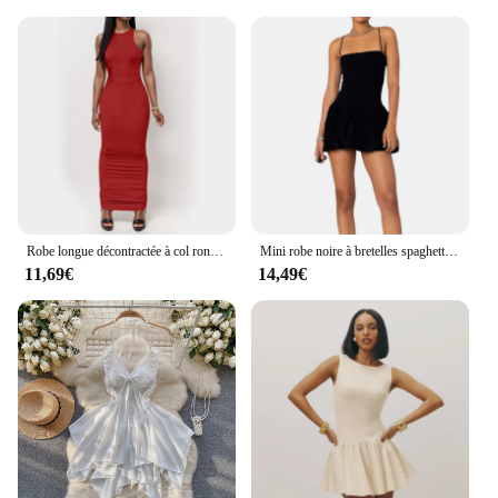
Robe longue décontractée à col rond pour femmes, robes d'été minimalistes sexy, robe de dame couvertes, tambour de lit, pièce précieuse, document solide
Mini robe noire à bretelles spaghetti pour femmes, couleur unie, col carré, dos nu, bulle, sexy, boîte de nuit
11,69€
14,49€