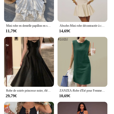
Mini robe en dentelle papillon en satin pour femme, robe de demoiselle d'honneur, robe de cour, une pièce, tambour sexy, livraison directe
Absobe-Mini robe décontractée à col rond pour femme, pull femme, abricot, fibre, taille haute, maigre, streetwear élégant, été
11,79€
14,69€
Robe de soirée princesse noire, élégante, couleur unie, française, romantique, pour remise de diplôme, coréenne, bretelles spaghetti, pour mariage, éducatif, été
ZANZEA-Robe d'Été pour Femme, Vêtement à la Mode, Éducatif, Bureau, Travail, Élégant, Couleur Unie, Document, 2024
29,79€
10,69€