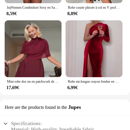
InjWomen-Combishort Sexy en Satin pour Femme, Combishort, Couleur Unie, Col Capot, Fibre, Combinaisons Courtes, Été, Croisé, Dos aux, Barboteuse
Robe courte plissée à col en V profond pour femmes, bretelles dos nu sexy, mode d'automne, fille épicée élégante, nouveau style, 2024
8,59€
8,89€
Mini robe dos nu en patchwork de maille bordeaux pour femmes, robes trapèze à col rond, mode élégante, automne, nouveau
Robe mi-longue crayon fendue en velours à manches longues pour femmes, vêtements de soirée élégants, tambour, printemps, automne
17,69€
6,99€
Jupes
Here are the products found in the
Specifications:
Material: High-quality, breathable fabric