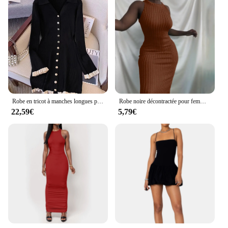
Robe en tricot à manches longues pour femmes, mini robe à col en V, une pièce, vintage, élégant, vieux argent, mode française, automne, hiver, années 2000
Robe noire décontractée pour femmes, col rond, robes de soirée sur la plage, nouvelle mode, batterie d'été, hanches GT
22,59€
5,79€