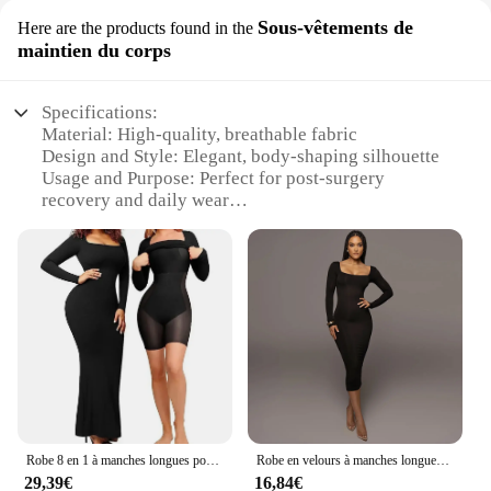
Sous-vêtements de
Here are the products found in the
maintien du corps
Specifications:
Material: High-quality, breathable fabric
Design and Style: Elegant, body-shaping silhouette
Usage and Purpose: Perfect for post-surgery
recovery and daily wear
Performance and Property: Integrated support for
body contouring
Shape or Size: Available in a range of sizes to fit
diverse body types
Applicable People: Suitable for both men and
women
Features:
|Wholesale|Vendors|
**Unparalleled Comfort and Support**
Robe 8 en 1 à manches longues pour femmes, vêtement de salon
Robe en velours à manches longues pour femme, vêtement chaud, contrôle complet du corps, slips, serré, amincissant, spoant le corps, hiver
The robe gaine intégrée is meticulously crafted to
29,39€
16,84€
provide unparalleled comfort and support. Its high-