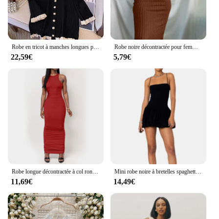
Robe en tricot à manches longues pour femmes, mini robe à col en V, une pièce, vintage, élégant, vieux argent, mode française, automne, hiver, années 2000
Robe noire décontractée pour femmes, col rond, robes de soirée sur la plage, nouvelle mode, batterie d'été, hanches GT
22,59€
5,79€
Robe longue décontractée à col rond pour femmes, robes d'été minimalistes sexy, robe de dame couvertes, tambour de lit, pièce précieuse, document solide
Mini robe noire à bretelles spaghetti pour femmes, couleur unie, col carré, dos nu, bulle, sexy, boîte de nuit
11,69€
14,49€