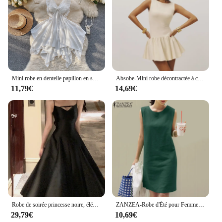
Mini robe en dentelle papillon en satin pour femme, robe de demoiselle d'honneur, robe de cour, une pièce, tambour sexy, livraison directe
Absobe-Mini robe décontractée à col rond pour femme, pull femme, abricot, fibre, taille haute, maigre, streetwear élégant, été
11,79€
14,69€
Robe de soirée princesse noire, élégante, couleur unie, française, romantique, pour remise de diplôme, coréenne, bretelles spaghetti, pour mariage, éducatif, été
ZANZEA-Robe d'Été pour Femme, Vêtement à la Mode, Éducatif, Bureau, Travail, Élégant, Couleur Unie, Document, 2024
29,79€
10,69€