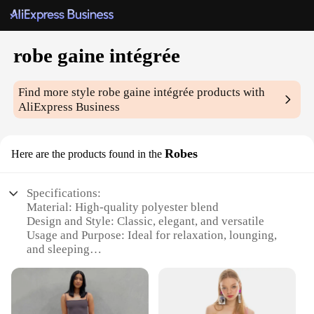
robe gaine intégrée
Find more style
robe gaine intégrée
products with
AliExpress Business
Robes
Here are the products found in the
Specifications:
Material: High-quality polyester blend
Design and Style: Classic, elegant, and versatile
Usage and Purpose: Ideal for relaxation, lounging,
and sleeping
Typical Adaptive Scenario: Perfect for home use,
spas, and hotels
Shape or Size or Weight or Quantity: Available in
various sizes to cater to different body types