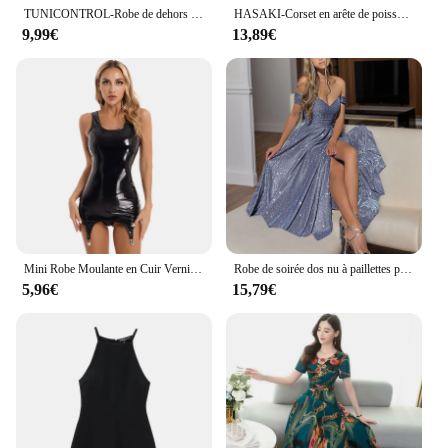
TUNICONTROL-Robe de dehors Plissée avec Short Intégré pour Femme, Tenue de Danemark minton, Golf, Tennis, une Pièce, 2024
HASAKI-Corset en arête de poisson pour femmes, manteaux d'été, solide, document aught-up, taille saillante, fibre arrière, bandage, mode fête, robe courte
9,99€
13,89€
Mini Robe Moulante en Cuir Verni Brcorporelle pour Femme, Tenue de Club Sexy en Latex avec Clips de Jarretelles, Fermeture Éclair au Dos, Vêtement de ixRave
Robe de soirée dos nu à paillettes pour femmes, bustier à ourlet large, bleu, sexy, fendue, taille haute, robes maxi élégantes
5,96€
15,79€