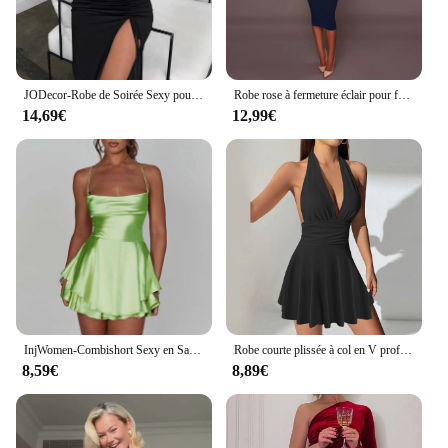
JODecor-Robe de Soirée Sexy pour Femme, Tenue de Cérémonie Asymétrique, à Manches sulf, Fente Latérale, Été 2024
Robe rose à fermeture éclair pour femme, tenue de bureau, slim, rouge, pour fête de mariage, streetwear, vêtements féminins
14,69€
12,99€
InjWomen-Combishort Sexy en Satin pour Femme, Combishort, Couleur Unie, Col Capot, Fibre, Combinaisons Courtes, Été, Croisé, Dos aux, Barboteuse
Robe courte plissée à col en V profond pour femmes, bretelles dos nu sexy, mode d'automne, fille épicée élégante, nouveau style, 2024
8,59€
8,89€