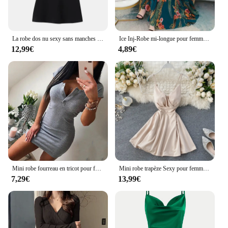
La robe dos nu sexy sans manches de TRAF, nouvelle robe trapèze couvertes, faite de tissu tricoté extensible et flexible, 2024
Ice Inj-Robe mi-longue pour femme, manches courtes, couvertes à la taille, anti-âge, imprimée, mexicaine, été, nouveau, 2022
12,99€
4,89€
Mini robe fourreau en tricot pour femme, col en V, boutons de poitrine, manches courtes, couleur unie, décontracté, sexy, automne, été, 2024
Mini robe trapèze Sexy pour femmes, col en v, bretelles Spaghetti, dos nu, couleur unie, tendance, Slim, taille haute, pour fête, 2020
7,29€
13,99€