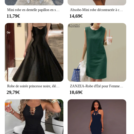
Mini robe en dentelle papillon en satin pour femme, robe de demoiselle d'honneur, robe de cour, une pièce, tambour sexy, livraison directe
Absobe-Mini robe décontractée à col rond pour femme, pull femme, abricot, fibre, taille haute, maigre, streetwear élégant, été
11,79€
14,69€
Robe de soirée princesse noire, élégante, couleur unie, française, romantique, pour remise de diplôme, coréenne, bretelles spaghetti, pour mariage, éducatif, été
ZANZEA-Robe d'Été pour Femme, Vêtement à la Mode, Éducatif, Bureau, Travail, Élégant, Couleur Unie, Document, 2024
29,79€
10,69€