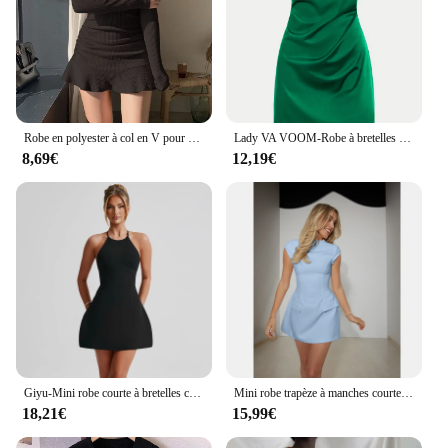
Robe en polyester à col en V pour femmes, chemises à manches longues, style coréen, mode d'été, nouveau, 2024
Lady VA VOOM-Robe à bretelles en satin pour femme, 2024
8,69€
12,19€
Giyu-Mini robe courte à bretelles croisées, robe dos nu, robe de soirée blanche, élégante, sexy, club de Rh, été, automne, 2024
Mini robe trapèze à manches courtes et col rond pour femmes avec poches, robes chics pour dames, robes de bureau sexy, fête, le plus récent
18,21€
15,99€