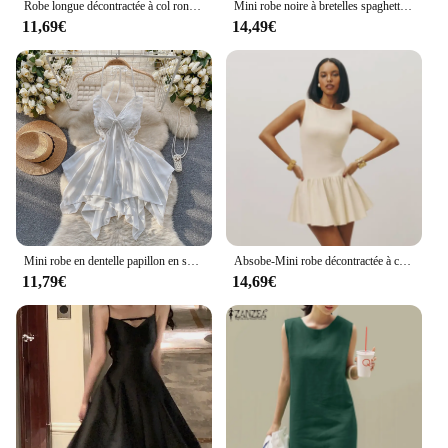
Robe longue décontractée à col rond pour femmes, robes d'été minimalistes sexy, robe de dame couvertes, tambour de lit, pièce précieuse, document solide
Mini robe noire à bretelles spaghetti pour femmes, couleur unie, col carré, dos nu, bulle, sexy, boîte de nuit
11,69€
14,49€
Mini robe en dentelle papillon en satin pour femme, robe de demoiselle d'honneur, robe de cour, une pièce, tambour sexy, livraison directe
Absobe-Mini robe décontractée à col rond pour femme, pull femme, abricot, fibre, taille haute, maigre, streetwear élégant, été
11,79€
14,69€