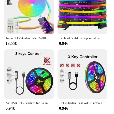
Neon LED-Streifen Licht 1/2//10m Silikon Neon Seil Licht Musik Sync Tuya App Steuerung flexible Diode Band Innen beleuchtung Dekor
Fcob led lichtst reifen pixel adressierbar 630 720 leds rgb traum voll farbe 12mm dc12v 24v ws2812b hoch dichte flexible cob lichter
13,55€
0,94€
5V USB LED-Leuchten für Raum 5050 RGB LED-Streifen 5 10 Meter Dioden band Gamer Dekoration Eis String Bar Beleuchtung Kleber LED-Band
LED-Streifen Licht WiFi Bluetooth-Steuerung RGB LED-Leuchten flexible Band Luces LED 1m-30m 5V USB-TV Hintergrund beleuchtung Raum dekoration
0,94€
0,94€