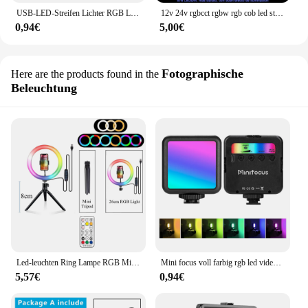
USB-LED-Streifen Lichter RGB LED-Licht Bluetooth-App-Steuerung flexible LED-Lampe Band für Raum dekor TV Hintergrund beleuchtung Diode Band
12v 24v rgbcct rgbw rgb cob led streifen licht 576 768 840 leds/m flexible dotless bunte fob led band licht leiste für wohnkultur
0,94€
5,00€
Fotographische
Here are the products found in the
Beleuchtung
Led-leuchten Ring Lampe RGB Mit Stativ Runde Ring Licht Phantasie Beleuchtung Fotografie Foto Studio Selfie Für Telefon Video
Mini focus voll farbig rgb led video licht 2500k-7000k 800lux mini fill 3 kalt schuh 1800mah typ-c taschen kamera hot schuh licht
5,57€
0,94€