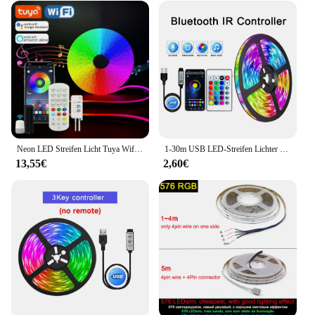
Neon LED Streifen Licht Tuya Wifi flexible Silikon Neon Seil Licht Musik Sync DIY App Steuerung Jagd LED-Band für Raum Wand dekoration
1-30m USB LED-Streifen Lichter RGB Bluetooth App Steuerung Luces LED flexible Diode Dekoration für Wohnzimmer Lampe Band
13,55€
2,60€