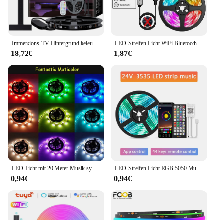
Immersions-TV-Hintergrund beleuchtung mit Kamera, Smart Ambient TV-Streifen Licht RGB-Synchron isation Umgebung LED-Streifen Licht Lampe Wohnzimmer
LED-Streifen Licht WiFi Bluetooth-Steuerung RGB LED-Leuchten flexible Band Luces LED 1m-30m 5V USB-TV Hintergrund beleuchtung Raum dekoration
18,72€
1,87€
LED-Licht mit 20 Meter Musik synchron isation, Anwendungs steuerung mit Fernbedienung, LED-RGB-Licht mit Schlafzimmer-LED-Licht
LED-Streifen Licht RGB 5050 Musik synchron isation Farbwechsel empfindliche eingebaute Mikrofon, App-gesteuerte LED-Leuchten 5m 10m 15m DC12V flexibel
0,94€
0,94€