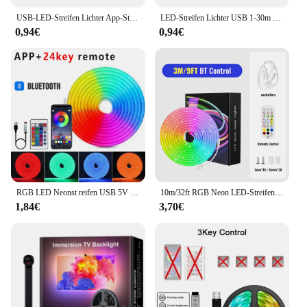
USB-LED-Streifen Lichter App-Steuerung Farbwechsel RGB LED-Licht flexible Lampe Band für Raum dekoration TV Hintergrund beleuchtung Diode
LED-Streifen Lichter USB 1-30m RGB 5050 Bluetooth App Steuerung Luces LED flexible Diode TV Hintergrund beleuchtung Raum dekoration Lampe Band
0,94€
0,94€
RGB LED Neonst reifen USB 5V flexible Band Band App Steuerung wasserdichte LED-Leuchten für Zimmer Schlafzimmer Dekoration Party DIY Beleuchtung
10m/32ft RGB Neon LED-Streifen Lichter, 12V 120leds/m IP68 Silicoen Neon Seil Licht mit Musik synchron isation, 16Millon Farbe für Raum party
1,84€
3,70€