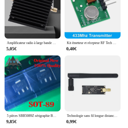
Amplificateur radio à large bande mort, émetteur sans fil, technologie d'amplificateur de puissance de signal RF, entrée 433 W, 0.1-380 MHz, 450MHz, 5W
Kit émetteur et récepteur RF Tech Link, 433 MHz, ARM, MCU, WL, bricolage, 315 Z successifs, 433 Z successifs, télécommande sans fil pour Ardu37, kit de bricolage
5,05€
0,40€
5 pièces SBB5089Z sérigraphie BB5Z SBB-5089Z SOT-89 RF micro-ondes faible bruit amplificateur de puissance 100% tout neuf avec livraison gratuite
Technologie sans fil longue distance avec antenne, NRF24L01 + PA + LNA, 2.4G, 1100 mètres
9,85€
0,99€