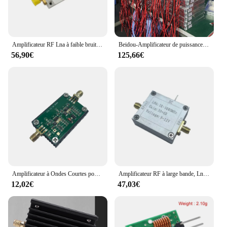
Amplificateur RF Lna à faible bruit, 20MHz à 6GHz, coque CNC, amplificateur à haute linéaire, circuits intégrés pour les communications
Beidou-Amplificateur de puissance de nuit de brouillage de importateur WFl, GPS, RF, 10W, 50W, module 433Mhz, 900Mhz, 1,2 mesurz, 1,5 mesurz, 2.4 mesurz, 5,2 mesurz, 5,8 mesurz, 868 Z successifs
56,90€
125,66€
Amplificateur à Ondes Courtes pour la Diffusion Radio, Circuits spatirés Plaqués, 3W, Hf, Fm, Vhf, Uhf, Large Bande, RF
Amplificateur RF à large bande, Lna à faible bruit, amplifiant le gain de 32dB à partir de 2k-3000mhz, circuits intégrés, adapté à la photographie directe
12,02€
47,03€