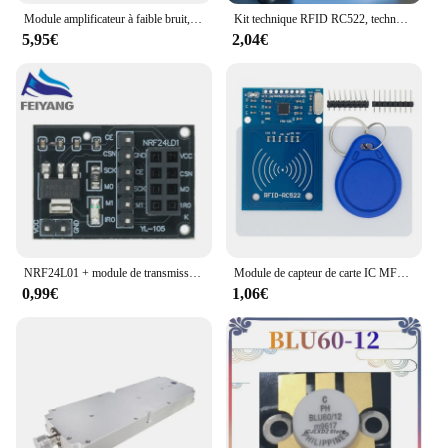
Module amplificateur à faible bruit, 0.01-2000MHz Gain 32dB RF, haut débit 2Ghz DC, LNA RF UHF VHF HF HF, coque blindée
Kit technique RFID RC522, technologie sans fil éventuelles I RFID IC, carte vierge + porte-clés, clé IC, lecteur AMPA ER, technologie de proximité, port URAT
5,95€
2,04€
NRF24L01 + module de transmission de données sans fil 2.4G/la version de mise à niveau NRF24L01 2 Mbit/s NRF24L01 carte adaptateur de plaque de prise
Module de capteur de carte IC MFRC-522 RC522 RFID RF 1pcs pour envoyer la carte Fudan, chaîne de continent de module Rf
0,99€
1,06€