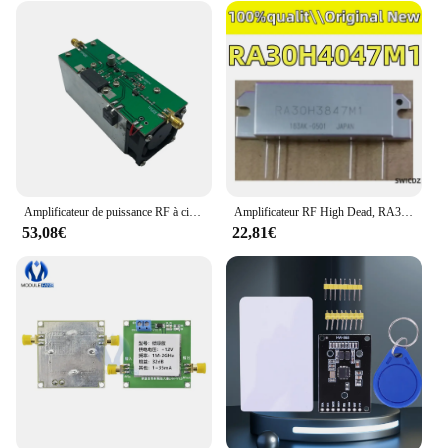
Amplificateur de puissance RF à circuit intégré, technologie d'alimentation à feu direct, radio morte, 433MHz, 13W, 335-480MHz
Amplificateur RF High Dead, RA30H4047Dallas SMD, Tube RF, Tech, Original, Nouveau, 100%
53,08€
22,81€