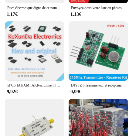
Puce électronique digne de ce nom, composants électroniques IC RFQ, circuits intégrés --- commandez ce dont vous avez besoin, acheteur de BOM lien de paiement
Envoyez-nous votre liste ou photos RFQ ou BOM, et nous fournirons un devis pour la puce IC et les autres composants dont vous avez besoin
1,17€
1,13€
5PCS IAKXM IAKRecruitment IAKXK IAKXF IAKX * IC MP9148GJ-Z Nouveau et Original EN STOCK LIVRAagressions GRATUITE BOM RFQ DE KEXUNDA
DIYTZT-Transmetteur et récepteur RF 433Mhz, électronique intelligente, kit de liaison technique pour ardu37/ ARM/MCU WL, bricolage 315 Z/433 Z successifs sans fil
9,92€
0,99€