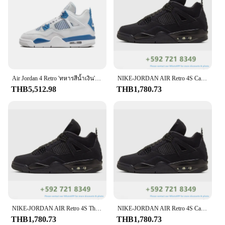
Shape or Size or Weight or Quantity: Available in
standard sizes and colors
Parts and Accessories: Comes with a set of laces for
a personalized touch
Features:
**Retro Elegance Meets Modern Comfort**
Step back in time with the Retro 4 basketball
Air Jordan 4 Retro 'ทหารสีน้ำเงิน' 2024
NIKE-JORDAN AIR Retro 4S Canyon สีม่วงรองเท้าผ้าใบกีฬาสีดำสำหรับผู้ชายผู้หญิงรองเท้าบาสเก็ตบอลเทรนเนอร์
sneakers, a fusion of classic design and modern
THB5,512.98
THB1,780.73
comfort. These sneakers are not just a piece of
footwear; they are a statement of style and a nod to
the rich history of basketball culture. The high-
quality leather and synthetic materials used in their
construction ensure durability and a premium feel,
while the retro design captures the essence of the
iconic basketball shoes from the 1980s. Whether
you're hitting the court or strolling down the street,
these sneakers are versatile enough to complement
any outfit.
**Adaptable and Versatile for Every Occasion**
NIKE-JORDAN AIR Retro 4S Thunder Union Noir Black Bordeaux รองเท้าผ้าใบกีฬาผู้ชายผู้หญิงรองเท้าบาสเก็ตบอล
NIKE-JORDAN AIR Retro 4S Cacao WOW Sail guava ICE Noir รองเท้าผ้าใบกีฬาคลาสสิกสำหรับผู้ชายผู้หญิงรองเท้าบาสเก็ตบอล
Designed for the modern man, the Retro 4 sneakers
THB1,780.73
THB1,780.73