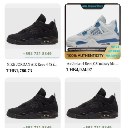
are as adaptable as they are stylish. Their
lightweight design and comfortable cushioning
make them perfect for long hours on your feet,
whether you're at work or enjoying a casual outing.
The standard sizes and variety of colors available
cater to a wide range of shoe sizes and personal
preferences, ensuring that everyone can find a pair
that suits their style. The inclusion of a set of laces
allows for customization, making these sneakers
uniquely yours.
Air Jordan 4 Retro GS 'military blue' 2024
**A Must-Have for Basketball Enthusiasts and
NIKE-JORDAN AIR Retro 4 4S travis Scott แจ็ค Cactus แมวดำรองเท้าผ้าใบกีฬาคลาสสิกเทรนเนอร์รองเท้าบาสเก็ตบอล
THB4,924.97
Retro Fashion Lovers**
THB1,780.73
For those who appreciate the history of basketball
and the timeless appeal of retro fashion, the Retro 4
sneakers are a must-have. As a wholesale product,
they are an excellent choice for vendors and
suppliers looking to add a touch of nostalgia to their
inventory. The sneakers are not just for sale; they
are a gateway to a world where fashion meets
function, and where the past meets the present.
Whether you're a basketball enthusiast or a retro
fashion lover, these sneakers are designed to make a