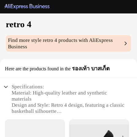
retro 4
Find more style
retro 4
products with AliExpress
Business
รองเท้า บาสเก็ต
Here are the products found in the
Specifications:
Material: High-quality leather and synthetic
materials
Design and Style: Retro 4 design, featuring a classic
basketball silhouette
Usage and Purpose: Ideal for casual wear, sports
enthusiasts, and retro fashion lovers
Performance and Property: Durable construction
with enhanced cushioning for comfort