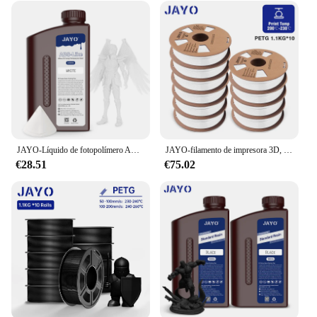
JAYO-Líquido de fotopolímero ABS para impresora 3D, líquido de alta precisión de 405nm para LCD/SLA, resina para lavado con agua, 1KG, envío rápido
JAYO-filamento de impresora 3D, 1,75 MM, 11KG, PETG, PLA PLUS, seda, ABS, diámetro, tolerancia de impresión FDM, 0,02mm, alta dureza
€28.51
€75.02