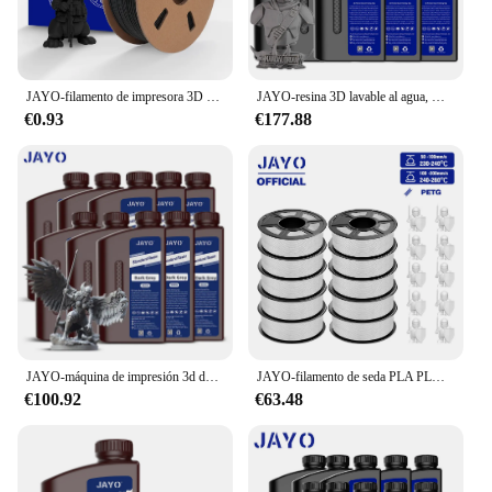
JAYO-filamento de impresora 3D PETG/PLA +/SILKPLA/PLAMeta/PLAMatte/ABS/ PLA, 1,75mm, 1,1/0,65 KG, para FDM 100%, sin burbujas, mezcla de colores
JAYO-resina 3D lavable al agua, Material de impresión 3D de 405nm, tipo ABS, para curado rápido UV LCD, 10 KG/set
€0.93
€177.88
JAYO-máquina de impresión 3d de resina, fotopolímero UV estándar de agua, tipo ABS, PA-Like10KG, 405nm, para impresora LCD
JAYO-filamento de seda PLA PLUS ABS PETG, 1,75 MM, 10 rollos/juego de recargas no tóxicas, filamento de impresora 3D, regalo DIY
€100.92
€63.48