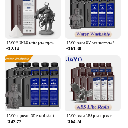
JAYO/SUNLU resina para impresora 3D, fotopolímero de curado rápido UV, similar a ABS, 405nm, adecuado para impresoras LCD 3D 2K 4K 6K 8K
JAYO-resina UV para impresora 3D, resina de fotopolímero rápido estándar, 405nm, 10kg, ABS, LCD, DLP, SLA
€12.14
€161.30
JAYO-impresora 3D estándar/similar a ABS/similar a PA, 10KG, 405nm, líquido de curado rápido UV para Resina de fotopolímero LCD, Material de impresión 3D
JAYO-resina ABS para impresora 3D, fotopolímero de curado rápido, LCD, DLP, SLA, 2K, 4K, 6K, 8K, 405nm, 10 unidades por juego
€143.77
€164.24