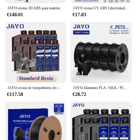
JAYO-resina 3D ABS para materiales de impresora 3D, líquido de curado rápido UV, UV LCD, similar a PA, sin marco, alta temperatura, estándar, 10kg
JAYO resina UV ABS Like/estándar/a base de plantas/nailon Like/Water-Wash 1KG 405nm líquido de curado rápido UV para Material de impresión LCD 3D
€140.01
€17.83
JAYO-resina de fotopolímero de curado UV para impresora 3D, estándar, ABS, similar a PA, alta temperatura, 10KG, 395-405nm
JAYO-filamento PLA / SILK / PLA META / PETG / PLAMatte/ABS/PLA PLUS de alta velocidad, filamento de impresora 3D de 1,75mm, 1,1 kg/rollo
€117.58
€28.72