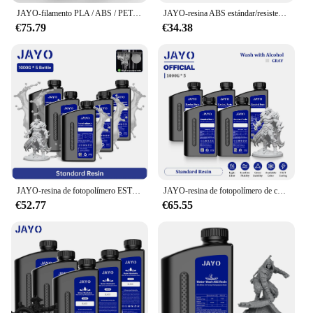
JAYO-filamento PLA / ABS / PETG / Silk / ASA /TPU /PLA +, 10 rollos de filamento para impresora 3D, 1,75 MM, 0,65/1/1 KG, filamento 3D enrollado de forma ordenada
JAYO-resina ABS estándar/resistente/a base de plantas/similares, fotopolímero 3D de 2KG, resina de curado UV, Material de impresión 3D de alta precisión
€75.79
€34.38
JAYO-resina de fotopolímero ESTÁNDAR plus/dureza/similar a PA/ABS, Material de impresión 3D LCD, curado rápido, líquido, 5KG
JAYO-resina de fotopolímero de curado UV para impresora 3D LCD, DLP, SLA, estándar ABS, dureza, similar, 5KG, 395-405nm
€52.77
€65.55