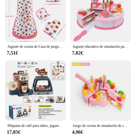
Juguete de cocina de Casa de juegos para niñas, utensilios de cocina para niños, juego de suministros de cocina, herramientas para hornear, delantal de pastel, ropa de Chef
Juguete educativo de simulación para niños, modelo de pastel de cumpleaños, juego de simulación de cocina, corte de fruta, juguete de comida para niños pequeños, regalo para niños pequeños
7,51€
7,02€
Máquina de café para niños, juguetes de cocina, simulación de comida, pan, pastel de café, juego de simulación, compras, caja registradora, juguetes para niños
Juego de cocina de simulación de comida para niña, juego de té, juego de corte, juguetes educativos para niños, cumpleaños de 3 años
17,85€
4,96€