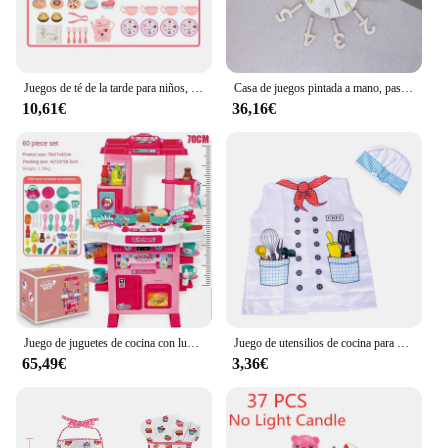
Juegos de té de la tarde para niños, juguetes de juego de simulación, casa de juegos, cocina, comida para niños, fiesta/regalo de Picnic, taza de pastel de simulación, 7 juegos
Casa de juegos pintada a mano, pastel Digital de madera de tilo, interacción entre padres e hijos, regalo de cumpleaños para niños y niñas, juguete para pasteles
10,61€
36,16€
Juego de juguetes de cocina con luz de sonido, vajilla de cocina simulada, utensilios de cocina para niños, juego de rol de cocina de chef de simulación, juguetes para niños
Juego de utensilios de cocina para niños, uniforme de Chef, utensilios de cocina, herramientas para hornear, juguetes de cumpleaños de Navidad para Chi
65,49€
3,36€