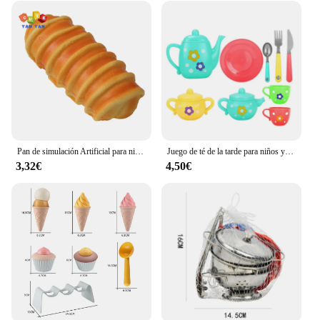
Pan de simulación Artificial para niños y niñas, modelo de comida falsa, Baguette francés, pan tostado, panadería, juguetes de cocina, panadero de simulación, 1 piezas
Juego de té de la tarde para niños y niñas, casa de juegos de simulación colorida, taza de té, tetera, cuchara, platillo, Kit de pastel, juguetes para niños
3,32€
4,50€