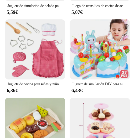
Juguete de simulación de helado para niños, modelo de paja de trigo, pastel de juguete gourmet, DIY
Juego de utensilios de cocina de acero inoxidable para niños, ollas, sartenes, juguete de cocina de simulación, 10 piezas
5,59€
5,07€
Juguete de cocina para niñas y niños, casa de juegos de simulación, utensilios de cocina, juego de suministros, herramientas para hornear, delantal para pasteles, ropa de Chef, regalo
Juguete de simulación DIY para niños pequeños, modelo de pastel de cumpleaños, juego de simulación de cocina, corte de fruta, juguete de comida, regalo para niños pequeños
6,36€
6,43€