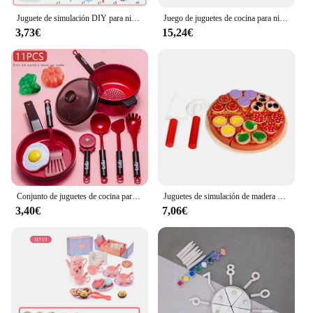
Juguete de simulación DIY para niños pequeños, modelo de pastel de cumpleaños, juego de simulación de cocina, corte de fruta, juguete de comida, regalo para niños pequeños
Juego de juguetes de cocina para niños, cafetera de madera, Kit de fabricante de galletas de simulación, juego de simulación, juguetes educativos, regalos para niñas y niños
3,73€
15,24€
Conjunto de juguetes de cocina para niños y niñas, utensilios de cocina para cortar frutas, simulación educativa, juego de simulación
Juguetes de simulación de madera para niños, juguetes de Chef, corte y corte de calidad para ver pasteles de Pizza, pastel de cocina, casa de juegos
3,40€
7,06€