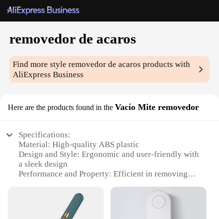
removedor de acaros
Find more style
removedor de acaros
products with
AliExpress Business
Vacío Mite removedor
Here are the products found in the
Specifications:
Material: High-quality ABS plastic
Design and Style: Ergonomic and user-friendly with
a sleek design
Performance and Property: Efficient in removing
mites and other insects
Parts and Accessories: Comes with a set of
attachments for versatile use
Usage and Purpose: Ideal for home and commercial