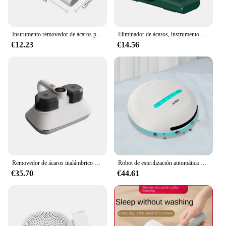
Instrumento removedor de ácaros para el hogar, esterilización UV, desinfección, aspiradora, removedores de ácaros, 20000PA, 220V
Eliminador de ácaros, instrumento de eliminación de ácaros ultravioleta recargable, potente aspirador de ácaros para el hogar, para limpieza de sofá y cama
€12.23
€14.56
Removedor de ácaros inalámbrico de doble taza, herramienta de eliminación de ácaros, aspiradora doméstica montada en cama, esterilización para eliminar ácaros, 2024
Robot de esterilización automática y eliminación de ácaros, instrumento inalámbrico de eliminación de ácaros, aspiradora para limpieza del hogar
€35.70
€44.61