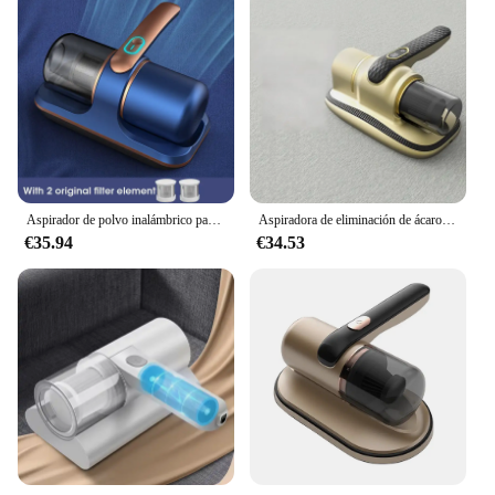
Aspirador de polvo inalámbrico para colchón, aspirador potente de mano para cama, almohada, ropa, sofá, 12KPa, UV, nuevo
Aspiradora de eliminación de ácaros UV recargable por USB, eliminador de ácaros con vibración de alta frecuencia, inalámbrica, de mano, para el hogar
€35.94
€34.53