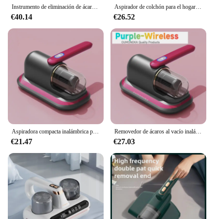
Instrumento de eliminación de ácaros aspirador de mano 12000PA para colchón sofá cama hogar filtro desmontable aspiradora de cama 17
Aspirador de colchón para el hogar, máquina de esterilización ultravioleta, pequeño eliminador de ácaros inalámbrico de mano, carga USB portátil
€40.14
€26.52
Aspiradora compacta inalámbrica para dormitorio, eliminador de polvo y ácaros para uso doméstico, herramienta de limpieza eliminadora de ácaros de alta potencia de tamaño pequeño
Removedor de ácaros al vacío inalámbrico, gran potencia de succión, limpiador de ropa de cama para el hogar, máquina de mano inalámbrica, limpieza de ácaros Robot profundo
€21.47
€27.03