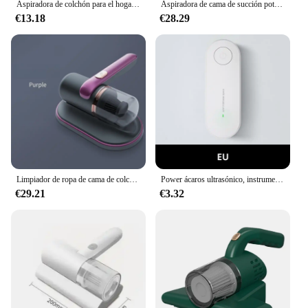
Aspiradora de colchón para el hogar, eliminador de ácaros eléctrico, inalámbrico, de mano, esterilización Uv, removedor de cama
Aspiradora de cama de succión potente de 10KPa, elimina el polvo de la caspa del pelo, desinfectante UV de mano, mata bacterias, moldes para ácaros
€13.18
€28.29
Limpiador de ropa de cama de colchón doméstico, máquina de esterilización ultravioleta, removedor de ácaros inalámbrico de mano pequeño, carga USB portátil
Power ácaros ultrasónico, instrumento antipolvo, aspirador inalámbrico, fuerte succión, removedor de ácaros, multiusos
€29.21
€3.32