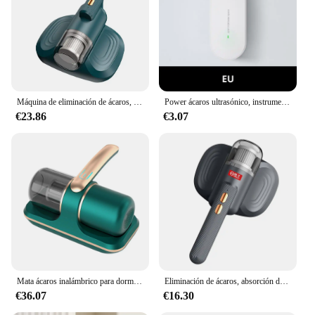
use
Applicable Scenario: Suitable for various
environments, including mattresses, carpets, and
furniture
Features:
|Removedor De Acaros|
Máquina de eliminación de ácaros, potente succión de 10KPa, eliminador de ácaros inalámbrico, recargable por USB, eliminador de ácaros de mano para limpieza de cama
Power ácaros ultrasónico, instrumento antipolvo, aspirador inalámbrico, fuerte succión, removedor de ácaros, multiusos
€23.86
€3.07
**Efficient Pest Control Solution**
The Vacío Mite Remover is a top-of-the-line device
designed to tackle the problem of mites and other
unwanted insects. Made from durable ABS plastic,
this mite remover is not only sturdy but also
lightweight, making it easy to handle and maneuver.
Its ergonomic design ensures a comfortable grip,
allowing for extended use without fatigue. The
high-performance motor drives the device, ensuring
a thorough and efficient removal of mites and their
eggs, providing a hygienic and pest-free
environment.
Mata ácaros inalámbrico para dormitorio, limpiador de polvo germicida ultravioleta para uso doméstico, limpieza profunda, eliminador de ácaros de China continental
Eliminación de ácaros, absorción de polvo, limpieza de cama doméstica, cepillo, eliminación de polvo, cepillo, eliminación de arena, alfombra, secador de pelo, limpieza de cama
€36.07
€16.30
**Versatile and User-Friendly**
This mite remover set is not just a tool; it's a