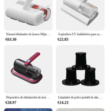
Xiaomi-eliminador de ácaros Mijia 2 para el hogar, deshumidificador de aire caliente de gran succión, esterilizador de UV-C, 2024
Aspiradora UV inalámbrica para cama, limpiador de colchón profundo de mano para sofás de cama, alfombras, controlador de ácaros del polvo
€63.30
€22.85
Dispositivo de eliminación de ácaros de cama pequeño de mano con carga inalámbrica para el hogar, caja de polvo de desinfección ultravioleta, eliminación profunda de ácaros para sofá
Limpiador de polvo portátil de alta succión para el hogar, eliminador de ácaros de nuevo estilo, máquina de limpieza profunda de sofás, potente recolector de polvo compacto
€28.97
€14.23