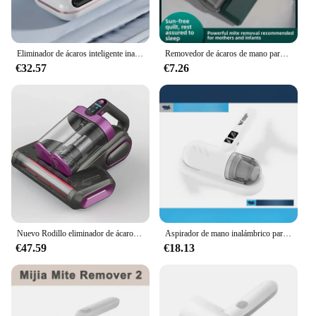
Eliminador de ácaros inteligente inalámbrico, esterilizador UV de mano para cama doméstica, aspiradora pequeña
Removedor de ácaros de mano para uso doméstico, aspirador de pó de dormitorio con carga inalámbrica ultravioleta de doble disparo para matar insectos y Control de plagas
€32.57
€7.26
Nuevo Rodillo eliminador de ácaros ultravioleta, taza para polvo, uso doméstico, dispositivo para eliminar ácaros de alta frecuencia, diseño compacto y portátil
Aspirador de mano inalámbrico para el hogar, eliminador de ácaros ultravioleta de alta succión, pantalla Digital recargable, aspirador para toda la casa
€47.59
€18.13