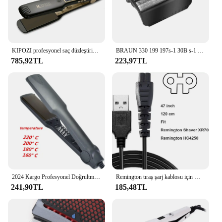
KIPOZI profesyonel saç düzleştirici ve bukle makinesi dijital LCD ekran titanyum düz çift hızlı ısıtma şekillendirici aracı
BRAUN 330 199 197s-1 30B s-1 için yedek tıraş makinesi folyo 30B 4845 4745 5743 7516 7475 7493 7763 7783
785,92TL
223,97TL
2024 Kargo Profesyonel Doğrultma Ütüler Elektrikli Saç Düzleştirici Düzleştirici Hızlı Isınma Şekillendirici Araçları
Remington tıraş şarj kablosu için WAHFOX şarj kablosu Remington XR7000 HC4250 şarj kablosu için USB kablosu güç kablosu
241,90TL
185,48TL