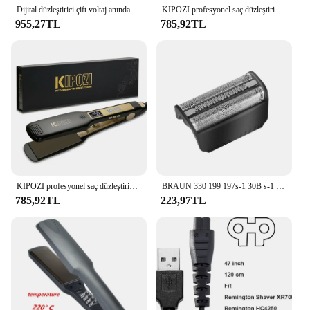
Dijital düzleştirici çift voltaj anında ısıtma saç düzleştirici ile KIPOZI profesyonel titanyum LCD ekran bukle makinesi
KIPOZI profesyonel saç düzleştirici titanyum düzleştirici dijital LCD ekran çift voltaj anında isıtma bukle makinesi
955,27TL
785,92TL
KIPOZI profesyonel saç düzleştirici ve bukle makinesi dijital LCD ekran titanyum düz çift hızlı ısıtma şekillendirici aracı
BRAUN 330 199 197s-1 30B s-1 için yedek tıraş makinesi folyo 30B 4845 4745 5743 7516 7475 7493 7763 7783
785,92TL
223,97TL