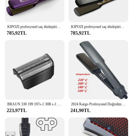
9895 is a versatile and dependable choice.
KIPOZI profesyonel saç düzleştirici titanyum düzleştirici dijital LCD ekran çift voltaj anında isıtma bukle makinesi
KIPOZI profesyonel saç düzleştirici ve bukle makinesi dijital LCD ekran titanyum düz çift hızlı ısıtma şekillendirici aracı
785,92TL
785,92TL
BRAUN 330 199 197s-1 30B s-1 için yedek tıraş makinesi folyo 30B 4845 4745 5743 7516 7475 7493 7763 7783
2024 Kargo Profesyonel Doğrultma Ütüler Elektrikli Saç Düzleştirici Düzleştirici Hızlı Isınma Şekillendirici Araçları
223,97TL
241,90TL