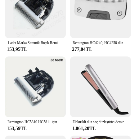
1 adet Marka Seramik Bıçak Remington HC5810 HC5811 BaoRun X7 P2 P6 P9 S1 Yedek Bıçak Elektrikli Saç Kesme Makinesi Giyotin Kesici Kafa
Remington HC4240, HC4250 düzeltici saç makasları, kısayol, kendi kendine saç kesimi kiti ile uyumlu profesyonel yedek bıçak…
153,95TL
277,04TL
Remington HC5810 HC5811 için 1 adet seramik bıçak yedek bıçak BaoRun P2 P6 P9 S1 evcil hayvan kırkma makası saç düzeltici kesici kafa 24/33 diş
Elektrikli düz saç düzleştirici demir değnek seramik düzleştirici tarzı ipeksi sıcak pres düzleştirici Salon stil düz Crimple
153,59TL
1.061,20TL