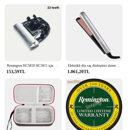
Remington HC5810 HC5811 için 1 adet seramik bıçak yedek bıçak BaoRun P2 P6 P9 S1 evcil hayvan kırkma makası saç düzeltici kesici kafa 24/33 diş
Elektrikli düz saç düzleştirici demir değnek seramik düzleştirici tarzı ipeksi sıcak pres düzleştirici Salon stil düz Crimple
153,59TL
1.061,20TL