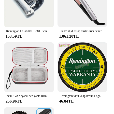
Remington HC5810 HC5811 için 1 adet seramik bıçak yedek bıçak BaoRun P2 P6 P9 S1 evcil hayvan kırkma makası saç düzeltici kesici kafa 24/33 diş
Elektrikli düz saç düzleştirici demir değnek seramik düzleştirici tarzı ipeksi sıcak pres düzleştirici Salon stil düz Crimple
153,59TL
1.061,20TL
Yeni EVA Seyahat sert çanta Remington F5-5800 Şarj Edilebilir Folyo Interceptor Tıraş Teknolojisi şarj cihazı ile
Remington vinil kalıp kesim Logo çıkartması abd bayrağı Oval yaratıcı tamir Sticker araba vücut dekorasyon kulübü çıkartması
256,96TL
46,84TL