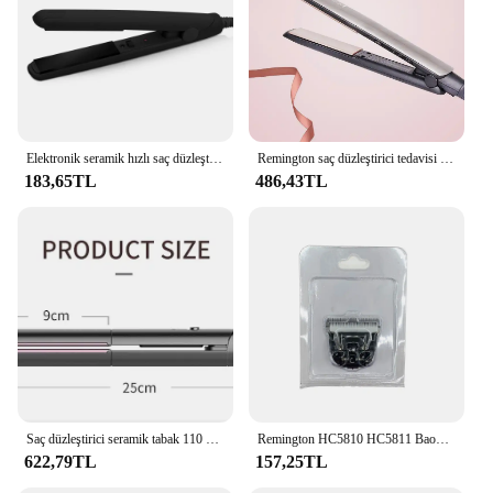
Elektronik seramik hızlı saç düzleştirici taşınabilir Mini saç düzleştirici islak/kurutma doğrultma ütüler profesyonel
Remington saç düzleştirici tedavisi iyon saç düzleştirici ve seramik plakalar dijital yüksek 450F sıcaklık ile düzleştirici
183,65TL
486,43TL
Saç düzleştirici seramik tabak 110 220v voltaj gri renk Oem özelleştirilmiş güç ürün tarzı Curler fonksiyonu ile
Remington HC5810 HC5811 BaoRun X7 için seramik bıçak evcil hayvan kırkma makası P2 P6 P9 S1 yedek bıçak saç düzeltici kesici kafa
622,79TL
157,25TL