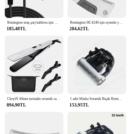
Remington tıraş şarj kablosu için WAHFOX şarj kablosu Remington XR7000 HC4250 şarj kablosu için USB kablosu güç kablosu
Remington HC4240 için uyumlu yedek bıçak, erkekler için HC4250 saç makasları kısayol Pro düzeltici kendinden kesimi kiti
185,48TL
284,62TL
CkeyiN 44mm turmalin seramik saç düzleştirici LCD ekran hızlı isıtma düz demir ayarlanabilir sıcaklık düzleştirme demir
1 adet Marka Seramik Bıçak Remington HC5810 HC5811 BaoRun X7 P2 P6 P9 S1 Yedek Bıçak Elektrikli Saç Kesme Makinesi Giyotin Kesici Kafa
894,90TL
153,95TL