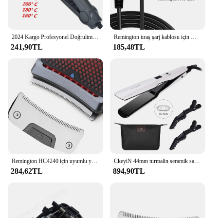
2024 Kargo Profesyonel Doğrultma Ütüler Elektrikli Saç Düzleştirici Düzleştirici Hızlı Isınma Şekillendirici Araçları
Remington tıraş şarj kablosu için WAHFOX şarj kablosu Remington XR7000 HC4250 şarj kablosu için USB kablosu güç kablosu
241,90TL
185,48TL
Remington HC4240 için uyumlu yedek bıçak, erkekler için HC4250 saç makasları kısayol Pro düzeltici kendinden kesimi kiti
CkeyiN 44mm turmalin seramik saç düzleştirici LCD ekran hızlı isıtma düz demir ayarlanabilir sıcaklık düzleştirme demir
284,62TL
894,90TL