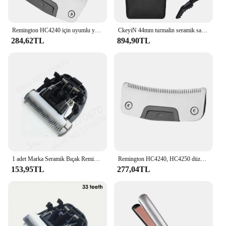
Remington HC4240 için uyumlu yedek bıçak, erkekler için HC4250 saç makasları kısayol Pro düzeltici kendinden kesimi kiti
CkeyiN 44mm turmalin seramik saç düzleştirici LCD ekran hızlı isıtma düz demir ayarlanabilir sıcaklık düzleştirme demir
284,62TL
894,90TL
1 adet Marka Seramik Bıçak Remington HC5810 HC5811 BaoRun X7 P2 P6 P9 S1 Yedek Bıçak Elektrikli Saç Kesme Makinesi Giyotin Kesici Kafa
Remington HC4240, HC4250 düzeltici saç makasları, kısayol, kendi kendine saç kesimi kiti ile uyumlu profesyonel yedek bıçak…
153,95TL
277,04TL