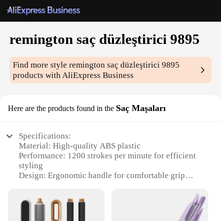
remington saç düzleştirici 9895
Find more style
remington saç düzleştirici 9895
products with AliExpress Business
Saç Maşaları
Here are the products found in the
Specifications:
Material: High-quality ABS plastic
Performance: 1200 strokes per minute for efficient
styling
Design: Ergonomic handle for comfortable grip
Category: Professional-grade hair straightener
Size: Compact and portable for on-the-go styling
Heat Settings: 30 heat settings for customizable
styling