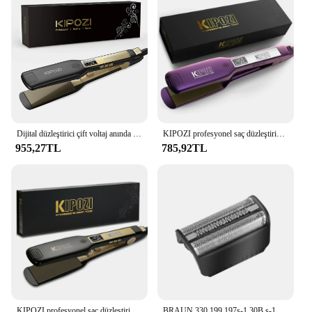
resistant glove to protect your hands and a styling
brush to help detangle and style your hair. This set
is not only functional but also offers great value for
money, making it an ideal choice for wholesale
vendors and suppliers looking to provide their
customers with a complete styling solution. The
Remington SAÇ DÜZLEŞTİRICI 9895 is the perfect
addition to any beauty retailer's inventory,
providing a versatile tool that caters to a wide range
of hair styling needs.
Dijital düzleştirici çift voltaj anında ısıtma saç düzleştirici ile KIPOZI profesyonel titanyum LCD ekran bukle makinesi
KIPOZI profesyonel saç düzleştirici titanyum düzleştirici dijital LCD ekran çift voltaj anında isıtma bukle makinesi
955,27TL
785,92TL
KIPOZI profesyonel saç düzleştirici ve bukle makinesi dijital LCD ekran titanyum düz çift hızlı ısıtma şekillendirici aracı
BRAUN 330 199 197s-1 30B s-1 için yedek tıraş makinesi folyo 30B 4845 4745 5743 7516 7475 7493 7763 7783