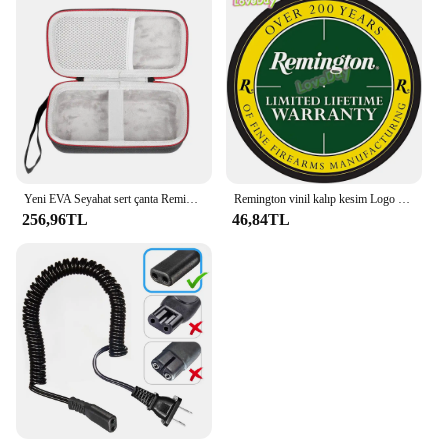
Yeni EVA Seyahat sert çanta Remington F5-5800 Şarj Edilebilir Folyo Interceptor Tıraş Teknolojisi şarj cihazı ile
Remington vinil kalıp kesim Logo çıkartması abd bayrağı Oval yaratıcı tamir Sticker araba vücut dekorasyon kulübü çıkartması
256,96TL
46,84TL