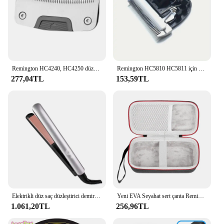
Remington HC4240, HC4250 düzeltici saç makasları, kısayol, kendi kendine saç kesimi kiti ile uyumlu profesyonel yedek bıçak…
Remington HC5810 HC5811 için 1 adet seramik bıçak yedek bıçak BaoRun P2 P6 P9 S1 evcil hayvan kırkma makası saç düzeltici kesici kafa 24/33 diş
277,04TL
153,59TL
Elektrikli düz saç düzleştirici demir değnek seramik düzleştirici tarzı ipeksi sıcak pres düzleştirici Salon stil düz Crimple
Yeni EVA Seyahat sert çanta Remington F5-5800 Şarj Edilebilir Folyo Interceptor Tıraş Teknolojisi şarj cihazı ile
1.061,20TL
256,96TL