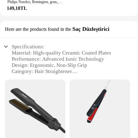
Philips Norelco, Remington, grun,, Braun, Eltron Shaver şarj kablosu elektrikli traş makineleri Razors kablosu için % elektrik fişi uyumlu
149,18TL
Saç Düzleştirici
Here are the products found in the
Specifications:
Material: High-quality Ceramic Coated Plates
Performance: Advanced Ionic Technology
Design: Ergonomic, Non-Slip Grip
Category: Hair Straightener
Usage: Versatile for All Hair Types
Size: Compact and Portable
Features:
|Remington Saç Düzleştirici
9895|Wholesale|Vendors|
**Advanced Technology for Smooth Styling**
The Remington SAÇ DÜZLEŞTİRICI 9895 is an
innovative hair straightener that harnesses