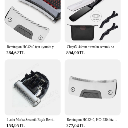
Remington HC4240 için uyumlu yedek bıçak, erkekler için HC4250 saç makasları kısayol Pro düzeltici kendinden kesimi kiti
CkeyiN 44mm turmalin seramik saç düzleştirici LCD ekran hızlı isıtma düz demir ayarlanabilir sıcaklık düzleştirme demir
284,62TL
894,90TL
1 adet Marka Seramik Bıçak Remington HC5810 HC5811 BaoRun X7 P2 P6 P9 S1 Yedek Bıçak Elektrikli Saç Kesme Makinesi Giyotin Kesici Kafa
Remington HC4240, HC4250 düzeltici saç makasları, kısayol, kendi kendine saç kesimi kiti ile uyumlu profesyonel yedek bıçak…
153,95TL
277,04TL