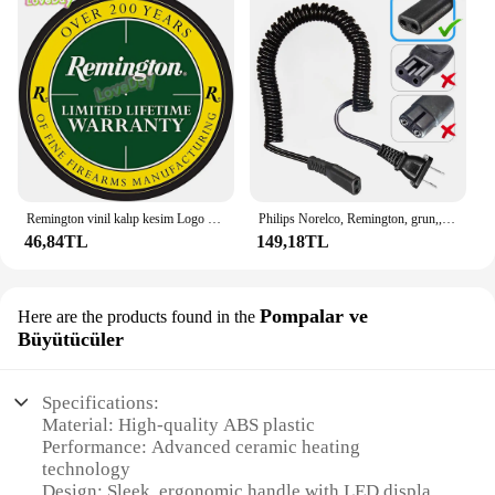
Remington vinil kalıp kesim Logo çıkartması abd bayrağı Oval yaratıcı tamir Sticker araba vücut dekorasyon kulübü çıkartması
Philips Norelco, Remington, grun,, Braun, Eltron Shaver şarj kablosu elektrikli traş makineleri Razors kablosu için % elektrik fişi uyumlu
46,84TL
149,18TL
Pompalar ve
Here are the products found in the
Büyütücüler
Specifications:
Material: High-quality ABS plastic
Performance: Advanced ceramic heating
technology
Design: Sleek, ergonomic handle with LED display