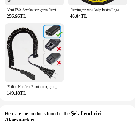
Yeni EVA Seyahat sert çanta Remington F5-5800 Şarj Edilebilir Folyo Interceptor Tıraş Teknolojisi şarj cihazı ile
Remington vinil kalıp kesim Logo çıkartması abd bayrağı Oval yaratıcı tamir Sticker araba vücut dekorasyon kulübü çıkartması
256,96TL
46,84TL
Philips Norelco, Remington, grun,, Braun, Eltron Shaver şarj kablosu elektrikli traş makineleri Razors kablosu için % elektrik fişi uyumlu
149,18TL
Şekillendirici
Here are the products found in the
Aksesuarları