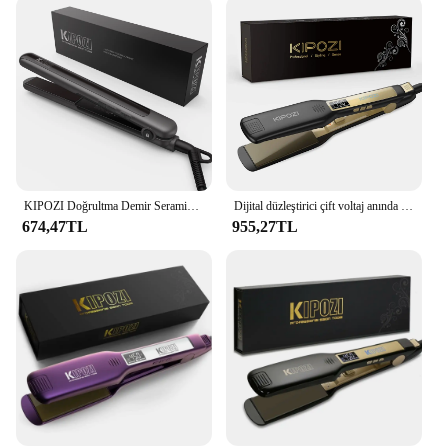
KIPOZI Doğrultma Demir Seramik Saç Düzleştirici Ayarlanabilir Sıcaklık 2 In 1 Hızlı Isıtma Düzleştirici 9 Sıcaklık LCD Emniyet Kilidi
Dijital düzleştirici çift voltaj anında ısıtma saç düzleştirici ile KIPOZI profesyonel titanyum LCD ekran bukle makinesi
674,47TL
955,27TL