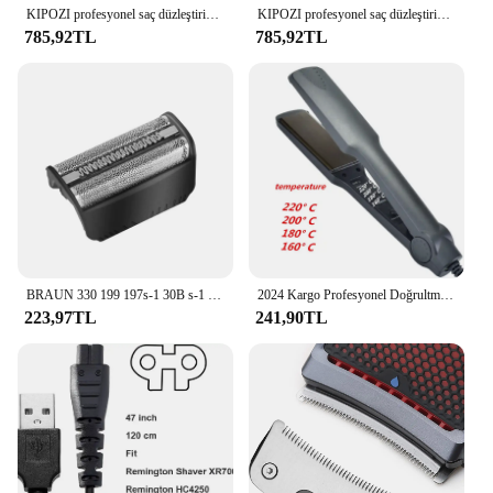
KIPOZI profesyonel saç düzleştirici titanyum düzleştirici dijital LCD ekran çift voltaj anında isıtma bukle makinesi
KIPOZI profesyonel saç düzleştirici ve bukle makinesi dijital LCD ekran titanyum düz çift hızlı ısıtma şekillendirici aracı
785,92TL
785,92TL
BRAUN 330 199 197s-1 30B s-1 için yedek tıraş makinesi folyo 30B 4845 4745 5743 7516 7475 7493 7763 7783
2024 Kargo Profesyonel Doğrultma Ütüler Elektrikli Saç Düzleştirici Düzleştirici Hızlı Isınma Şekillendirici Araçları
223,97TL
241,90TL