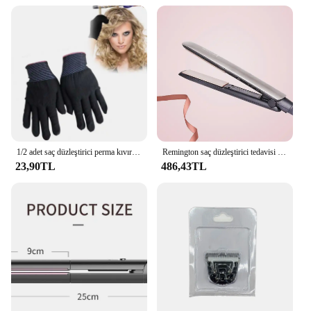
Usage and Purpose: Versatile for straightening,
curling, and waving
Performance and Property: Advanced ionic
technology for smoother, shinier hair
Parts and Accessories: Includes a heat-resistant
glove for safe styling
Applicable People: Suitable for all hair types and
lengths
Features:
|Remington Saç Düzleştirici 9895|Vendors|
1/2 adet saç düzleştirici perma kıvırma kuaför isıya dayanıklı parmak eldiven saç bakımı şekillendirme araçları termal şekillendirici eldiven
Remington saç düzleştirici tedavisi iyon saç düzleştirici ve seramik plakalar dijital yüksek 450F sıcaklık ile düzleştirici
23,90TL
486,43TL
**Advanced Styling Technology**
The Remington SAÇ DÜZLEŞTİRİCİ 9895 is an
exceptional tool for achieving professional-grade
hairstyles at home. The ceramic and tourmaline
plates are engineered to emit negative ions, which
work to seal the hair cuticles and reduce frizz,
leaving your locks smooth and shiny. The advanced
ionic technology not only enhances the hair's
natural texture but also helps to lock in moisture,
reducing the risk of damage during styling.