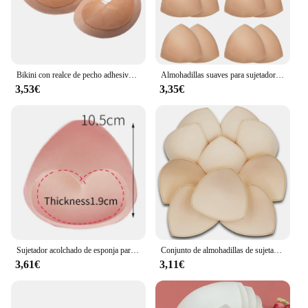
Bikini con realce de pecho adhesivo para mujer, sujetador Invisible con relleno de corazón, almohadillas mágicas de inserción, sujetador de silicona Push Up, 1 par
Almohadillas suaves para sujetador de piezas para mujer, almohadillas extraíbles para Realce de pecho, almohadillas para sujetador, Sujetador deportivo, copas, Bikini, traje de baño
3,53€
3,35€
Sujetador acolchado de esponja para mujer, almohadillas de parche para relleno de pecho, Push Up, accesorios íntimos, 1 par
Conjunto de almohadillas de sujetador de realce de esponja triangular Invisible para mujer, traje de baño, potenciadores de pecho de Bikini, almohadillas de copa de pecho, accesorios
3,61€
3,11€