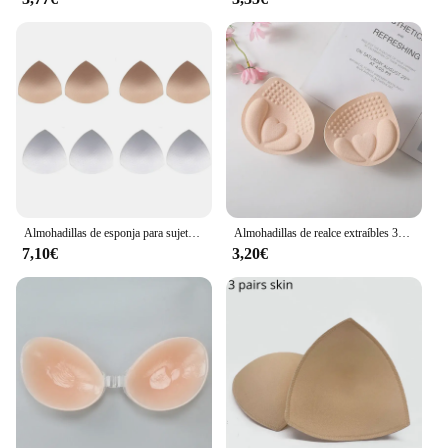
Almohadillas de esponja para sujetador, relleno de realce de pecho, extraíble, copas para traje de baño, Bikini, transpirable, 2/3/4 pares
Almohadillas de realce extraíbles 3D para mujer, ropa interior de realce de pecho, relleno de esponja transpirable, forro de almohadilla, sujetador de traje de baño
7,10€
3,20€