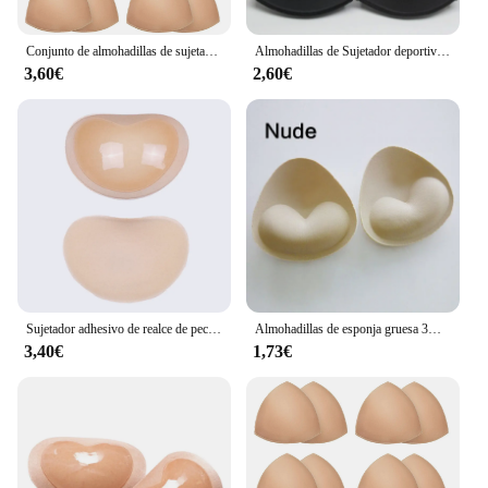
Conjunto de almohadillas de sujetador de realce de esponja triangular para mujer, traje de baño de inserción Invisible, potenciadores de pecho de Bikini, almohadillas de copa de pecho, accesorios
Almohadillas de Sujetador deportivo extraíbles, inserciones de esponja de espuma, Push-Up, ropa interior de Bikini, traje de baño, Sexy, 3 pares
3,60€
2,60€
Sujetador adhesivo de realce de pecho, almohadillas de esponja más gruesas, potenciador de realce de pecho, inserciones extraíbles de silicona, sujetador Invisible para traje de baño
Almohadillas de esponja gruesa 3D para sujetador, Push-Up, Realzador de sujetador, traje de baño, almohadilla de Bikini extraíble, accesorios de pecho de espuma para mujer
3,40€
1,73€