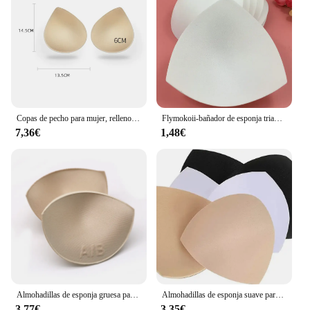
Copas de pecho para mujer, relleno de sujetador de Yoga, esponja de pecho, potenciador grueso, almohadillas de Sujetador de Bikini de realce para traje de baño, grosor de 4/6cm
Flymokoii-bañador de esponja triangular para mujer, ropa de baño con relleno de realce de pecho, potenciadores de pecho, Sujetador de Bikini blanco Delgado, inserto de espuma, 1 par/lote
7,36€
1,48€
Almohadillas de esponja gruesa para sujetador, almohadillas de realce de pecho, traje de baño acolchado, accesorios de pecho extraíbles, 1 par, 2 pares, 3 pares
Almohadillas de esponja suave para mujer, Sujetador de triángulo redondo, almohadillas de Sujetador deportivo, almohadillas de Bikini, sujetador de Yoga, traje de baño, inserciones de Sujetador de lactancia
3,77€
3,35€