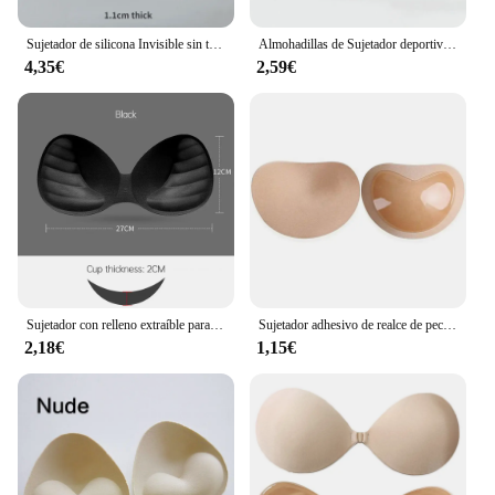
Sujetador de silicona Invisible sin tirantes para mujer, Push Up, adhesivo Invisible, potenciador de pecho sin espalda, Sujetador de Bikini adhesivo para boda
Almohadillas de Sujetador deportivo extraíbles, inserciones de esponja de espuma, Push-Up, ropa interior de Bikini, traje de baño, Sexy, 3 pares
4,35€
2,59€
Sujetador con relleno extraíble para mujer, almohadillas gruesas para el pecho, copa de realce, trajes de baño, Bikini
Sujetador adhesivo de realce de pecho, almohadillas de esponja más gruesas, relleno de pecho, Parche de pecho, inserciones, copas, accesorios de sujetador
2,18€
1,15€