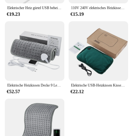
Elektrischer Heiz gürtel USB beheiztes Pad Winter heizung Taillen wärmer heiße Kompresse Therapie Bauch Lendenwirbel Gebärmutter Wärme kissen
110V 240V elektrisches Heizkissen Winter heizung Konstant temperatur Decke Heizkissen Kissen Körper entlastung Home Office Wärmer
€19.23
€15.19
Elektrische Heizkissen Decke 9 Level 4 Mode Timer Heizkissen für Schulter Nacken Rücken Wirbelsäule Bein Winter warm
Elektrische USB-Heizkissen Kissen Flanell Kissen Matte Wärme decken für Winter Bauch Taille Fuß Hand wärmer wieder verwendbar wasch bar
€52.57
€22.12