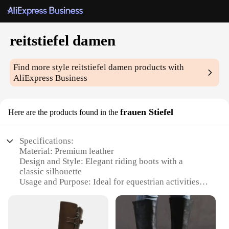
reitstiefel damen
Find more style
reitstiefel damen
products with
AliExpress Business
frauen Stiefel
Here are the products found in the
Specifications:
Material: Premium leather
Design and Style: Elegant riding boots with a
classic silhouette
Usage and Purpose: Ideal for equestrian activities
and casual wear
Performance and Property: Durable construction
with excellent grip
Shape or Size or Weight or Quantity: Available in a