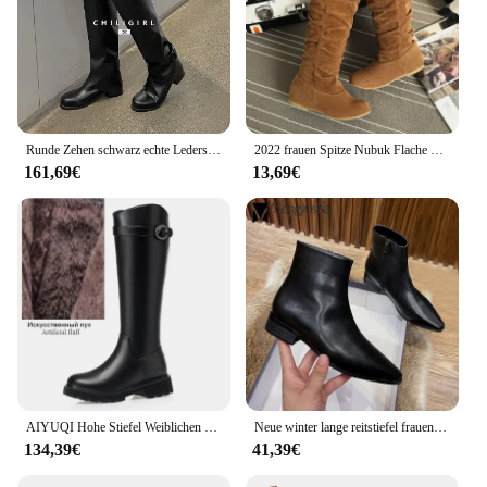
Runde Zehen schwarz echte Lederstiefel Schnalle Dekoration klobigen Absatz kniehohe Reitstiefel Frauen Winter Luxus Punk weiche Schuhe
2022 frauen Spitze Nubuk Flache Heels Winter Schnee Stiefel Schuhe frauen Flock Plüsch Padded Winter Lange Reiten Motorrad Stiefel schuhe
161,69€
13,69€
AIYUQI Hohe Stiefel Weiblichen Echten Leder 2024 Neue Winter Wolle Warme frauen Lange Stiefel Große Größe Reitstiefel Frauen
Neue winter lange reitstiefel frauen schwarz/braun einfarbig spitze zehe kniehohe botas mujer 41-43 große lange rohrs tiefel
134,39€
41,39€