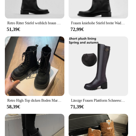
Retro Ritter Stiefel weiblich braun breit Kampf Reitstiefel Damen klobige Plattform Designer Marke kniehohe Stiefel Frauen lange Stiefel
Frauen kniehohe Stiefel breite Wade Motorrads chuhe Frau dicke Med Heels Herbst Winter Reiter lange Stiefel Leder Reitstiefel
51,39€
72,99€
Retro High-Top dicken Boden Martini Frauen Herbst großen Kopf vielseitige englische Stil lässige Motorrad Reitstiefel
Lässige Frauen Plattform Schneeschuhe Schnalle Frauen kniehohe Stiefel warmes Fell Winter Reitstiefel weibliche schwarz braune Schuhe Größe 45
58,39€
71,39€