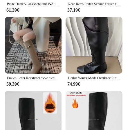
Petite Damen-Langstiefel mit V-Ausschnitt, mittelhoher Absatz, Elastizität, knielang, Reitstiefel, neuer Stil, Latex-Einlegesohle, Gummi-Obermaterial
Neue Retro Reiten Schnür Frauen flache Oberschenkel Stiefel Western über dem Knie Stiefel Mode Frauen Schuhe runde Zehen lange Stiefel Winter
61,39€
37,19€
Frauen Leder Reitstiefel dicke niedrige Ferse kniehohe Stiefel weibliche Schnalle Pferdesport lange Stiefel Damen Stiefel Herbst Winters chuhe
Herbst Winter Mode Overknee Ritter Stiefel Vintage runde Zehen niedrige Absätze Chauss ure Femme Pu Leder Pferdesport lange Bootcut
59,39€
74,99€